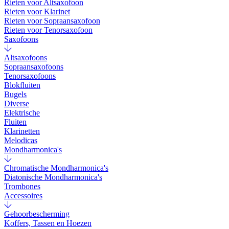
Rieten voor Altsaxofoon
Rieten voor Klarinet
Rieten voor Sopraansaxofoon
Rieten voor Tenorsaxofoon
Saxofoons
Altsaxofoons
Sopraansaxofoons
Tenorsaxofoons
Blokfluiten
Bugels
Diverse
Elektrische
Fluiten
Klarinetten
Melodicas
Mondharmonica's
Chromatische Mondharmonica's
Diatonische Mondharmonica's
Trombones
Accessoires
Gehoorbescherming
Koffers, Tassen en Hoezen