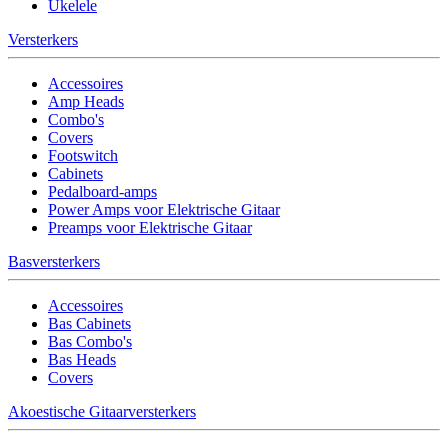
Ukelele
Versterkers
Accessoires
Amp Heads
Combo's
Covers
Footswitch
Cabinets
Pedalboard-amps
Power Amps voor Elektrische Gitaar
Preamps voor Elektrische Gitaar
Basversterkers
Accessoires
Bas Cabinets
Bas Combo's
Bas Heads
Covers
Akoestische Gitaarversterkers