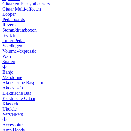
Gitaar en Bassynthesizers
Gitaar Multi-effecten
Looper
Pedalboards
Reverb
Stomp/drumboxen
Switch
Tuner Pedal
Voedingen
Volume-/expressie
Wah
Snaren
Banjo
Mandoline
Akoestische Basgitaar
Akoestisch
Elektrische Bas
Elektrische Gitaar
Klassiek
Ukelele
Versterkers
Accessoires
Amp Heads