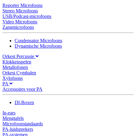
Reporter Microfoons
Stereo Microfoons
USB/Podcast-microfoons
Video Microfoons
Zangmicrofoons
Condensator Microfoons
Dynamische Microfoons
Orkest Percussie
Klokkenspelen
Metallofonen
Orkest Cymbalen
Xylofoons
PA
Accessoires voor PA
DI-Boxen
In-ears
Mengtafels
Microfoonstandaards
PA-luidsprekers
PA-systemen