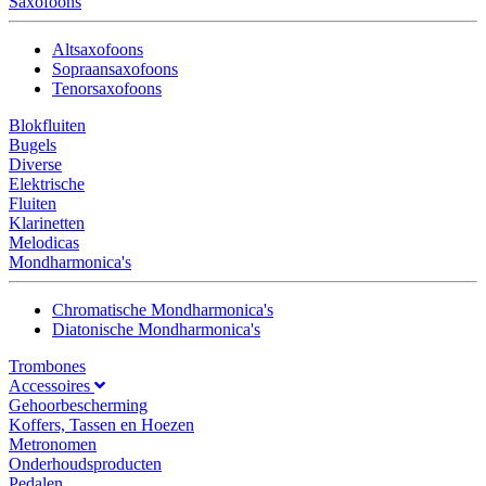
Saxofoons
Altsaxofoons
Sopraansaxofoons
Tenorsaxofoons
Blokfluiten
Bugels
Diverse
Elektrische
Fluiten
Klarinetten
Melodicas
Mondharmonica's
Chromatische Mondharmonica's
Diatonische Mondharmonica's
Trombones
Accessoires
Gehoorbescherming
Koffers, Tassen en Hoezen
Metronomen
Onderhoudsproducten
Pedalen