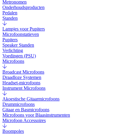
Metronomen
Onderhoudsproducten
Pedalen
Standen
Lampjes voor Pupiters
Microfoonstatieven
Pupiters
Speaker Standen
Verlichting
Voedingen (PSU)
Microfoons
Broadcast Microfoons
Draadloze Systemen
Headset-microfoons
Instrument Microfoons
Akoestische Gitaarmicrofoons
Drummicrofoons
Gitaar en Basmicrofoons
Microfoons voor Blaasinstrumenten
Microfoon Accessoires
Boompoles