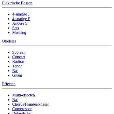
Elektrische Bassen
4-snarige J
4-snarige P
Andere 5
Sets
Mustang
Ukeleles
Sopraan
Concert
Bariton
Tenor
Bas
Gitaar
Effecten
Multi-effecten
Bas
Chorus/Flanger/Phaser
Compressor
Delay/Echo