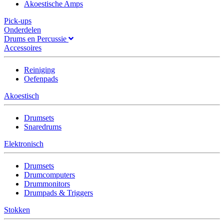
Akoestische Amps
Pick-ups
Onderdelen
Drums en Percussie
Accessoires
Reiniging
Oefenpads
Akoestisch
Drumsets
Snaredrums
Elektronisch
Drumsets
Drumcomputers
Drummonitors
Drumpads & Triggers
Stokken