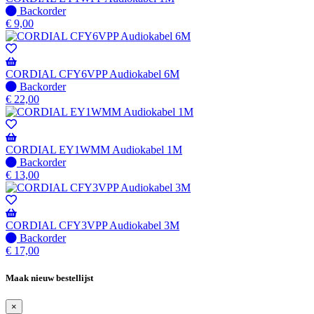
Niet
Backorder
op
€
9,00
voorraad
-
Wordt
verzonden
CORDIAL CFY6VPP Audiokabel 6M
wanneer
Niet
Backorder
beschikbaar
op
€
22,00
voorraad
-
Wordt
verzonden
CORDIAL EY1WMM Audiokabel 1M
wanneer
Niet
Backorder
beschikbaar
op
€
13,00
voorraad
-
Wordt
verzonden
CORDIAL CFY3VPP Audiokabel 3M
wanneer
Niet
Backorder
beschikbaar
op
€
17,00
voorraad
-
Maak nieuw bestellijst
Wordt
verzonden
×
wanneer