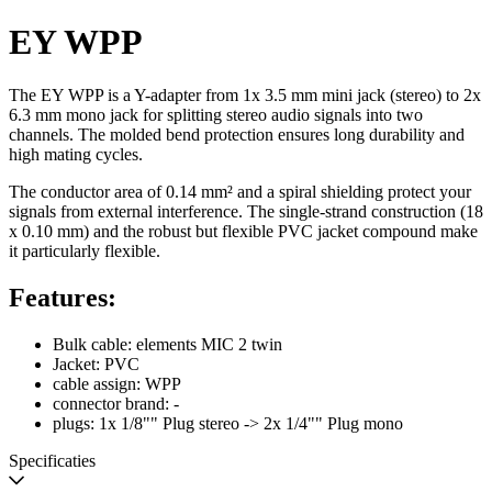
EY WPP
The EY WPP is a Y-adapter from 1x 3.5 mm mini jack (stereo) to 2x
6.3 mm mono jack for splitting stereo audio signals into two
channels. The molded bend protection ensures long durability and
high mating cycles.
The conductor area of 0.14 mm² and a spiral shielding protect your
signals from external interference. The single-strand construction (18
x 0.10 mm) and the robust but flexible PVC jacket compound make
it particularly flexible.
Features:
Bulk cable: elements MIC 2 twin
Jacket: PVC
cable assign: WPP
connector brand: -
plugs: 1x 1/8"" Plug stereo -> 2x 1/4"" Plug mono
Specificaties