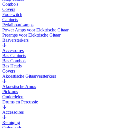
Combo's
Covers
Footswitch
Cabinets
Pedalboard-amps
Power Amps voor Elektrische Gitaar
Preamps voor Elektrische Gitaar
Basversterkers
Accessoires
Bas Cabinets
Bas Combo's
Bas Heads
Covers
Akoestische Gitaarversterkers
Akoestische Amps
Pick-ups
Onderdelen
Drums en Percussie
Accessoires
Reiniging
Oefenpads