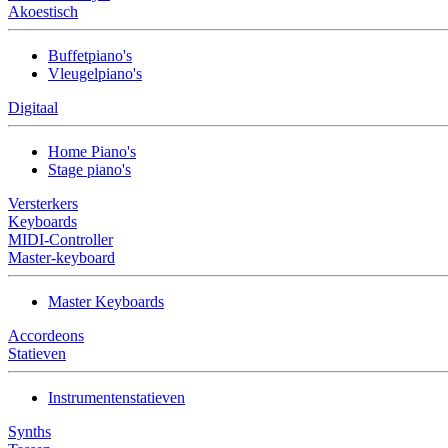
Akoestisch
Buffetpiano's
Vleugelpiano's
Digitaal
Home Piano's
Stage piano's
Versterkers
Keyboards
MIDI-Controller
Master-keyboard
Master Keyboards
Accordeons
Statieven
Instrumentenstatieven
Synths