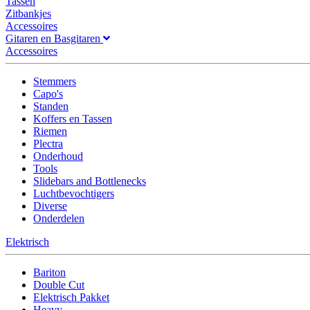
Tassen
Zitbankjes
Accessoires
Gitaren en Basgitaren
Accessoires
Stemmers
Capo's
Standen
Koffers en Tassen
Riemen
Plectra
Onderhoud
Tools
Slidebars and Bottlenecks
Luchtbevochtigers
Diverse
Onderdelen
Elektrisch
Bariton
Double Cut
Elektrisch Pakket
Heavy