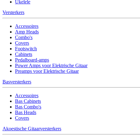
Ukelele
Versterkers
Accessoires
Amp Heads
Combo's
Covers
Footswitch
Cabinets
Pedalboard-amps
Power Amps voor Elektrische Gitaar
Preamps voor Elektrische Gitaar
Basversterkers
Accessoires
Bas Cabinets
Bas Combo's
Bas Heads
Covers
Akoestische Gitaarversterkers