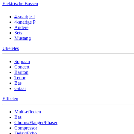
Elektrische Bassen
4-snarige J
4-snarige P
Andere
Sets
Mustang
Ukeleles
Sopraan
Concert
Bariton
Tenor
Bas
Gitaar
Effecten
Multi-effecten
Bas
Chorus/Flanger/Phaser
Compressor
Delay/Echo