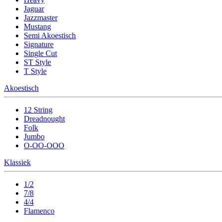
Jaguar
Jazzmaster
Mustang
Semi Akoestisch
Signature
Single Cut
ST Style
T Style
Akoestisch
12 String
Dreadnought
Folk
Jumbo
O-OO-OOO
Klassiek
1/2
7/8
4/4
Flamenco