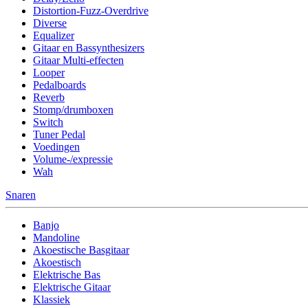
Distortion-Fuzz-Overdrive
Diverse
Equalizer
Gitaar en Bassynthesizers
Gitaar Multi-effecten
Looper
Pedalboards
Reverb
Stomp/drumboxen
Switch
Tuner Pedal
Voedingen
Volume-/expressie
Wah
Snaren
Banjo
Mandoline
Akoestische Basgitaar
Akoestisch
Elektrische Bas
Elektrische Gitaar
Klassiek