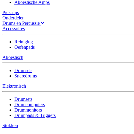
Akoestische Amps
Pick-ups
Onderdelen
Drums en Percussie
Accessoires
Reiniging
Oefenpads
Akoestisch
Drumsets
Snaredrums
Elektronisch
Drumsets
Drumcomputers
Drummonitors
Drumpads & Triggers
Stokken