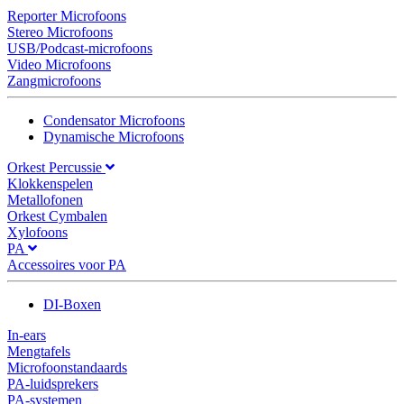
Reporter Microfoons
Stereo Microfoons
USB/Podcast-microfoons
Video Microfoons
Zangmicrofoons
Condensator Microfoons
Dynamische Microfoons
Orkest Percussie
Klokkenspelen
Metallofonen
Orkest Cymbalen
Xylofoons
PA
Accessoires voor PA
DI-Boxen
In-ears
Mengtafels
Microfoonstandaards
PA-luidsprekers
PA-systemen