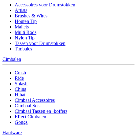
Accessoires voor Drumstokken
Artists
Brushes & Wires
Houten Tip
Mallets
Multi Rods
Nylon Tip
Tassen voor Drumstokken
Timbales
Cimbalen
Crash
Ride
Splash
China
Hihat
Cimbaal Accessoires
CImbaal Sets
Cimbaal Tassen en -koffers
Effect Cimbalen
Gongs
Hardware