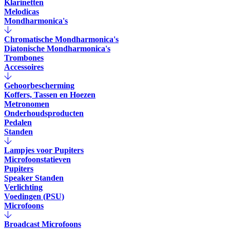
Klarinetten
Melodicas
Mondharmonica's
Chromatische Mondharmonica's
Diatonische Mondharmonica's
Trombones
Accessoires
Gehoorbescherming
Koffers, Tassen en Hoezen
Metronomen
Onderhoudsproducten
Pedalen
Standen
Lampjes voor Pupiters
Microfoonstatieven
Pupiters
Speaker Standen
Verlichting
Voedingen (PSU)
Microfoons
Broadcast Microfoons