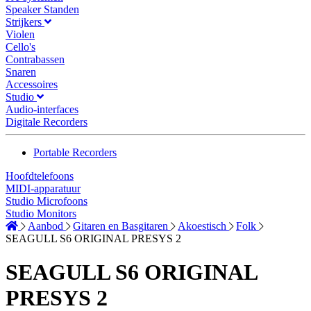
Speaker Standen
Strijkers
Violen
Cello's
Contrabassen
Snaren
Accessoires
Studio
Audio-interfaces
Digitale Recorders
Portable Recorders
Hoofdtelefoons
MIDI-apparatuur
Studio Microfoons
Studio Monitors
Aanbod
Gitaren en Basgitaren
Akoestisch
Folk
SEAGULL S6 ORIGINAL PRESYS 2
SEAGULL S6 ORIGINAL
PRESYS 2