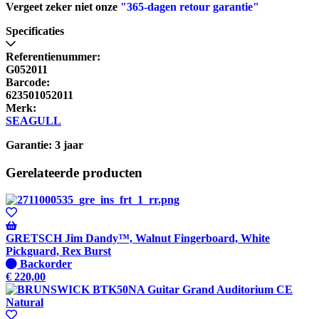
Vergeet zeker niet onze
"365-dagen retour garantie"
Specificaties
Referentienummer:
G052011
Barcode:
623501052011
Merk:
SEAGULL
Garantie: 3 jaar
Gerelateerde producten
GRETSCH Jim Dandy™, Walnut Fingerboard, White
Pickguard, Rex Burst
Niet
Backorder
op
€
220,00
voorraad
-
Wordt