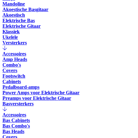
Mandoline
Akoestische Basgitaar
Akoestisch
Elektrische Bas
Elektrische Gitaar
Klassiek
Ukelele
Versterkers
Accessoires
Amp Heads
Combo's
Covers
Footswitch
Cabinets
Pedalboard-amps
Power Amps voor Elektrische Gitaar
Preamps voor Elektrische Gitaar
Basversterkers
Accessoires
Bas Cabinets
Bas Combo's
Bas Heads
Covers