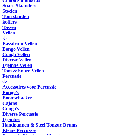
Cimbalstandaards
Snare Staanders
Stoelen
Tom standen
koffers
Tassen
Vellen
Bassdrum Vellen
Bongo Vellen
Conga Vellen
Diverse Vellen
Djembé Vellen
Tom & Snare Vellen
Percussie
Accessoires voor Percussie
Bongo's
Boomwhacker
Cajons
Conga's
Diverse Percussie
Djembés
Handpannen & Steel Tongue Drums
Kleine Percussie