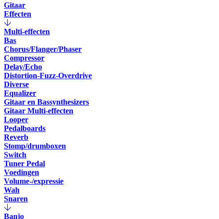
Gitaar
Effecten
Multi-effecten
Bas
Chorus/Flanger/Phaser
Compressor
Delay/Echo
Distortion-Fuzz-Overdrive
Diverse
Equalizer
Gitaar en Bassynthesizers
Gitaar Multi-effecten
Looper
Pedalboards
Reverb
Stomp/drumboxen
Switch
Tuner Pedal
Voedingen
Volume-/expressie
Wah
Snaren
Banjo