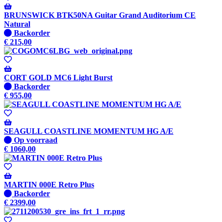
verzonden
wanneer
BRUNSWICK BTK50NA Guitar Grand Auditorium CE
beschikbaar
Natural
Niet
Backorder
op
€
215,00
voorraad
-
Wordt
verzonden
CORT GOLD MC6 Light Burst
wanneer
Niet
Backorder
beschikbaar
op
€
955,00
voorraad
-
Wordt
verzonden
SEAGULL COASTLINE MOMENTUM HG A/E
wanneer
Op
Op voorraad
beschikbaar
voorraad
€
1060,00
MARTIN 000E Retro Plus
Niet
Backorder
op
€
2399,00
voorraad
-