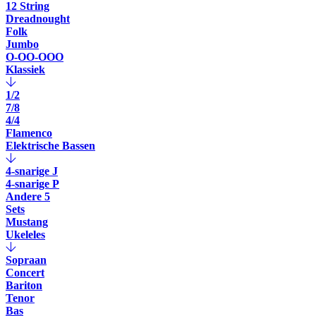
12 String
Dreadnought
Folk
Jumbo
O-OO-OOO
Klassiek
1/2
7/8
4/4
Flamenco
Elektrische Bassen
4-snarige J
4-snarige P
Andere 5
Sets
Mustang
Ukeleles
Sopraan
Concert
Bariton
Tenor
Bas