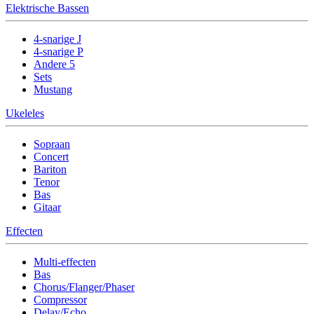
Elektrische Bassen
4-snarige J
4-snarige P
Andere 5
Sets
Mustang
Ukeleles
Sopraan
Concert
Bariton
Tenor
Bas
Gitaar
Effecten
Multi-effecten
Bas
Chorus/Flanger/Phaser
Compressor
Delay/Echo