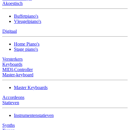
Akoestisch
Buffetpiano's
Vleugelpiano's
Digitaal
Home Piano's
Stage piano's
Versterkers
Keyboards
MIDI-Controller
Master-keyboard
Master Keyboards
Accordeons
Statieven
Instrumentenstatieven
Synths