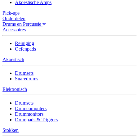
Akoestische Amps
Pick-ups
Onderdelen
Drums en Percussie
Accessoires
Reiniging
Oefenpads
Akoestisch
Drumsets
Snaredrums
Elektronisch
Drumsets
Drumcomputers
Drummonitors
Drumpads & Triggers
Stokken