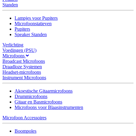
Standen
Lampjes voor Pupiters
Microfoonstatieven
Pupiters
Speaker Standen
Verlichting
Voedingen (PSU)
Microfoons
Broadcast Microfoons
Draadloze Systemen
Headset-microfoons
Instrument Microfoons
Akoestische Gitaarmicrofoons
Drummicrofoons
Gitaar en Basmicrofoons
Microfoons voor Blaasinstrumenten
Microfoon Accessoires
Boompoles