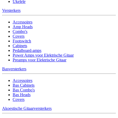
Ukelele
Versterkers
Accessoires
Amp Heads
Combo's
Covers
Footswitch
Cabinets
Pedalboard-amps
Power Amps voor Elektrische Gitaar
Preamps voor Elektrische Gitaar
Basversterkers
Accessoires
Bas Cabinets
Bas Combo's
Bas Heads
Covers
Akoestische Gitaarversterkers