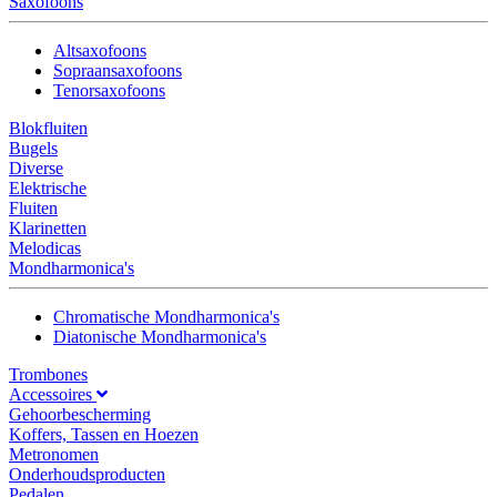
Saxofoons
Altsaxofoons
Sopraansaxofoons
Tenorsaxofoons
Blokfluiten
Bugels
Diverse
Elektrische
Fluiten
Klarinetten
Melodicas
Mondharmonica's
Chromatische Mondharmonica's
Diatonische Mondharmonica's
Trombones
Accessoires
Gehoorbescherming
Koffers, Tassen en Hoezen
Metronomen
Onderhoudsproducten
Pedalen