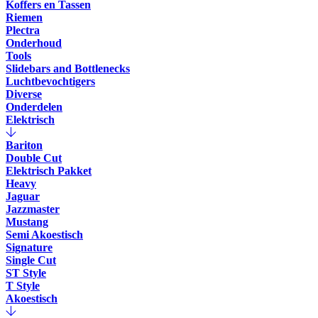
Koffers en Tassen
Riemen
Plectra
Onderhoud
Tools
Slidebars and Bottlenecks
Luchtbevochtigers
Diverse
Onderdelen
Elektrisch
Bariton
Double Cut
Elektrisch Pakket
Heavy
Jaguar
Jazzmaster
Mustang
Semi Akoestisch
Signature
Single Cut
ST Style
T Style
Akoestisch