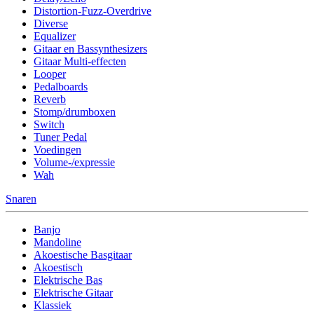
Distortion-Fuzz-Overdrive
Diverse
Equalizer
Gitaar en Bassynthesizers
Gitaar Multi-effecten
Looper
Pedalboards
Reverb
Stomp/drumboxen
Switch
Tuner Pedal
Voedingen
Volume-/expressie
Wah
Snaren
Banjo
Mandoline
Akoestische Basgitaar
Akoestisch
Elektrische Bas
Elektrische Gitaar
Klassiek