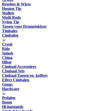
Brushes & Wires
Houten Tip
Mallets
Multi Rods
Nylon Tip
Tassen voor Drumstokken
Timbales
Cimbalen
Crash
Ride
Splash
China
Hihat
Cimbaal Accessoires
CImbaal Sets
Cimbaal Tassen en -koffers
Effect Cimbalen
Gongs
Hardware
Pedalen
Boom
Hi-hatstands