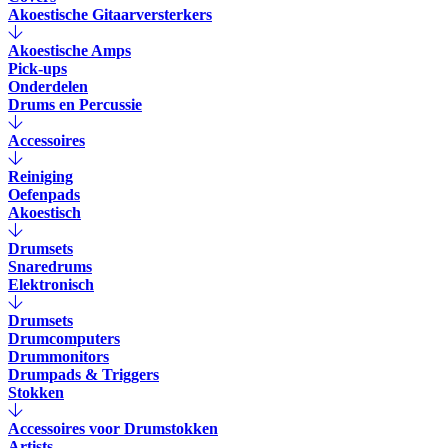
Akoestische Gitaarversterkers
Akoestische Amps
Pick-ups
Onderdelen
Drums en Percussie
Accessoires
Reiniging
Oefenpads
Akoestisch
Drumsets
Snaredrums
Elektronisch
Drumsets
Drumcomputers
Drummonitors
Drumpads & Triggers
Stokken
Accessoires voor Drumstokken
Artists