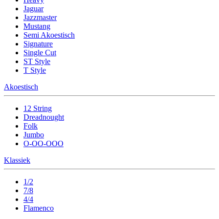
Jaguar
Jazzmaster
Mustang
Semi Akoestisch
Signature
Single Cut
ST Style
T Style
Akoestisch
12 String
Dreadnought
Folk
Jumbo
O-OO-OOO
Klassiek
1/2
7/8
4/4
Flamenco