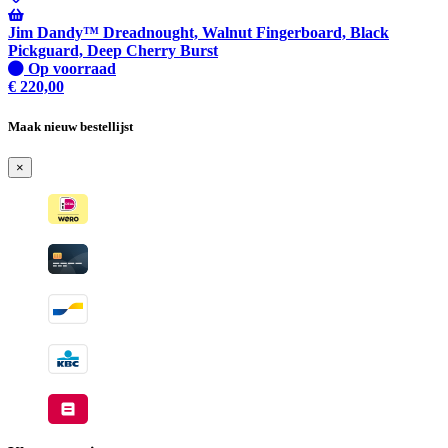
Wordt
verzonden
Jim Dandy™ Dreadnought, Walnut Fingerboard, Black
wanneer
Pickguard, Deep Cherry Burst
beschikbaar
Op
Op voorraad
voorraad
€
220,00
Maak nieuw bestellijst
×