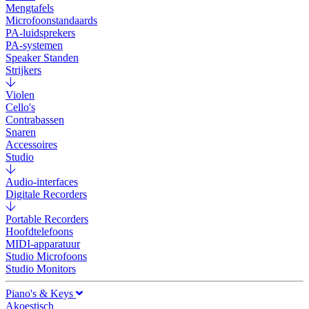
Mengtafels
Microfoonstandaards
PA-luidsprekers
PA-systemen
Speaker Standen
Strijkers
Violen
Cello's
Contrabassen
Snaren
Accessoires
Studio
Audio-interfaces
Digitale Recorders
Portable Recorders
Hoofdtelefoons
MIDI-apparatuur
Studio Microfoons
Studio Monitors
Piano's & Keys
Akoestisch