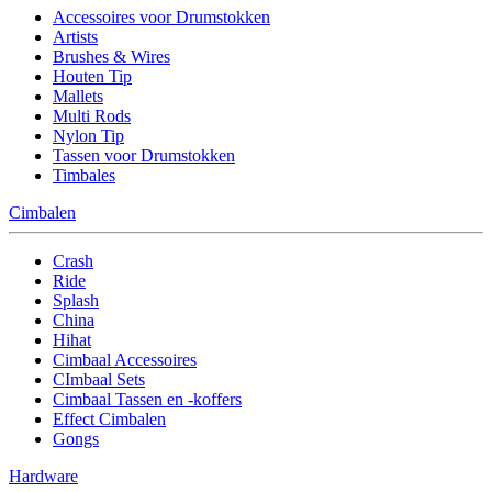
Accessoires voor Drumstokken
Artists
Brushes & Wires
Houten Tip
Mallets
Multi Rods
Nylon Tip
Tassen voor Drumstokken
Timbales
Cimbalen
Crash
Ride
Splash
China
Hihat
Cimbaal Accessoires
CImbaal Sets
Cimbaal Tassen en -koffers
Effect Cimbalen
Gongs
Hardware