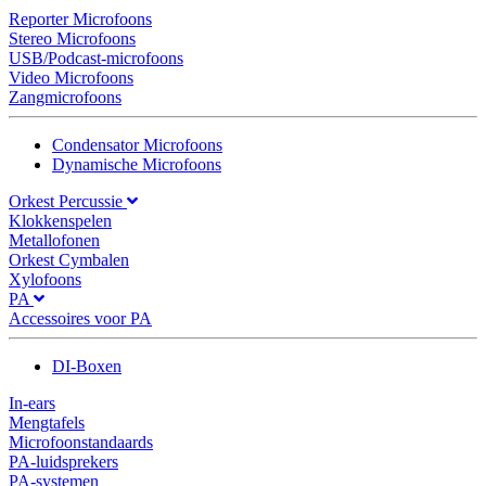
Reporter Microfoons
Stereo Microfoons
USB/Podcast-microfoons
Video Microfoons
Zangmicrofoons
Condensator Microfoons
Dynamische Microfoons
Orkest Percussie
Klokkenspelen
Metallofonen
Orkest Cymbalen
Xylofoons
PA
Accessoires voor PA
DI-Boxen
In-ears
Mengtafels
Microfoonstandaards
PA-luidsprekers
PA-systemen