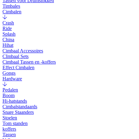
Tassen voor Drumstokken
Timbales
Cimbalen
Crash
Ride
Splash
China
Hihat
Cimbaal Accessoires
CImbaal Sets
Cimbaal Tassen en -koffers
Effect Cimbalen
Gongs
Hardware
Pedalen
Boom
Hi-hatstands
Cimbalstandaards
Snare Staanders
Stoelen
Tom standen
koffers
Tassen