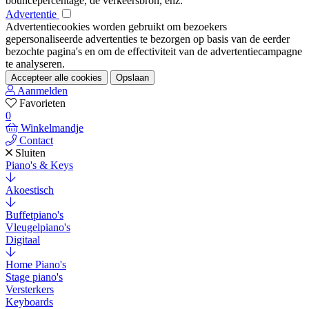
bouncepercentage, de verkeersbron, enz.
Advertentie
Advertentiecookies worden gebruikt om bezoekers
gepersonaliseerde advertenties te bezorgen op basis van de eerder
bezochte pagina's en om de effectiviteit van de advertentiecampagne
te analyseren.
Accepteer alle cookies
Opslaan
Aanmelden
Favorieten
0
Winkelmandje
Contact
Sluiten
Piano's & Keys
Akoestisch
Buffetpiano's
Vleugelpiano's
Digitaal
Home Piano's
Stage piano's
Versterkers
Keyboards