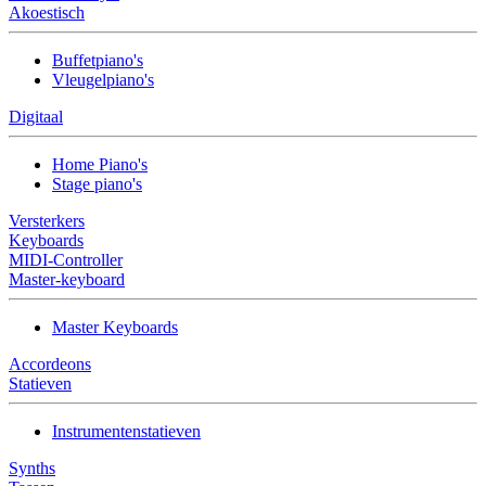
Akoestisch
Buffetpiano's
Vleugelpiano's
Digitaal
Home Piano's
Stage piano's
Versterkers
Keyboards
MIDI-Controller
Master-keyboard
Master Keyboards
Accordeons
Statieven
Instrumentenstatieven
Synths