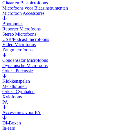
Gitaar en Basmicrofoons
Microfoons voor Blaasinstrumenten
Microfoon Accessoires
Boompoles
Reporter Microfoons
Stereo Microfoons
USB/Podcast-microfoons
Video Microfoons
Zangmicrofoons
Condensator Microfoons
Dynamische Microfoons
Orkest Percussie
Klokkenspelen
Metallofonen
Orkest Cymbalen
Xylofoons
PA
Accessoires voor PA
DI-Boxen
In-ears