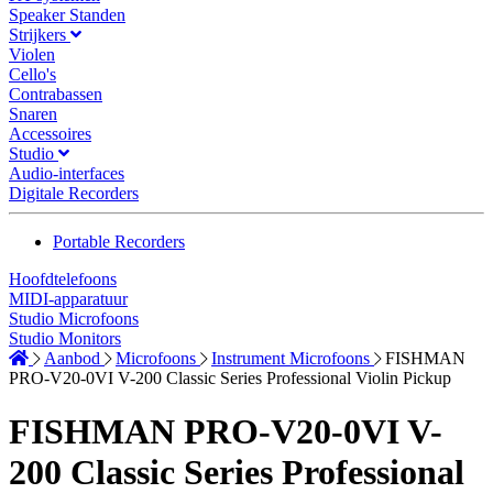
Speaker Standen
Strijkers
Violen
Cello's
Contrabassen
Snaren
Accessoires
Studio
Audio-interfaces
Digitale Recorders
Portable Recorders
Hoofdtelefoons
MIDI-apparatuur
Studio Microfoons
Studio Monitors
Aanbod
Microfoons
Instrument Microfoons
FISHMAN
PRO-V20-0VI V-200 Classic Series Professional Violin Pickup
FISHMAN PRO-V20-0VI V-
200 Classic Series Professional