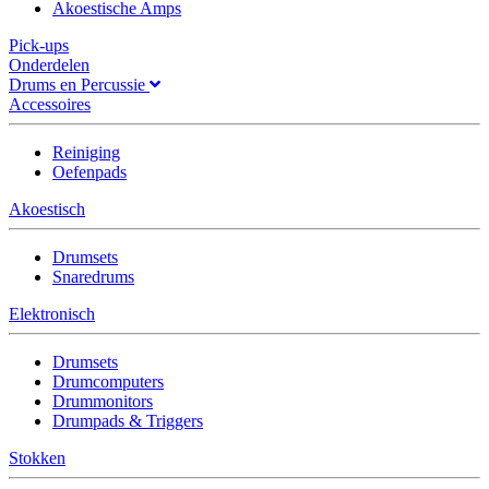
Akoestische Amps
Pick-ups
Onderdelen
Drums en Percussie
Accessoires
Reiniging
Oefenpads
Akoestisch
Drumsets
Snaredrums
Elektronisch
Drumsets
Drumcomputers
Drummonitors
Drumpads & Triggers
Stokken