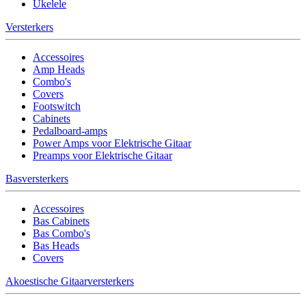
Ukelele
Versterkers
Accessoires
Amp Heads
Combo's
Covers
Footswitch
Cabinets
Pedalboard-amps
Power Amps voor Elektrische Gitaar
Preamps voor Elektrische Gitaar
Basversterkers
Accessoires
Bas Cabinets
Bas Combo's
Bas Heads
Covers
Akoestische Gitaarversterkers