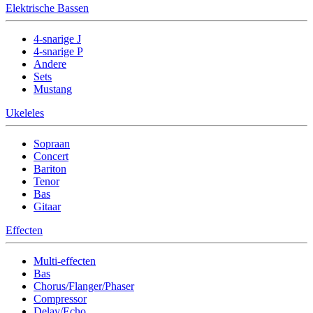
Elektrische Bassen
4-snarige J
4-snarige P
Andere
Sets
Mustang
Ukeleles
Sopraan
Concert
Bariton
Tenor
Bas
Gitaar
Effecten
Multi-effecten
Bas
Chorus/Flanger/Phaser
Compressor
Delay/Echo