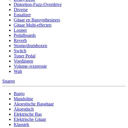
Distortion-Fuzz-Overdrive
Diverse
Equalizer
Gitaar en Bassynthesizers
Gitaar Multi-effecten
Looper
Pedalboards
Reverb
Stomp/drumboxen
Switch
Tuner Pedal
Voedingen
Volume-/expressie
Wah
Snaren
Banjo
Mandoline
Akoestische Basgitaar
Akoestisch
Elektrische Bas
Elektrische Gitaar
Klassiek