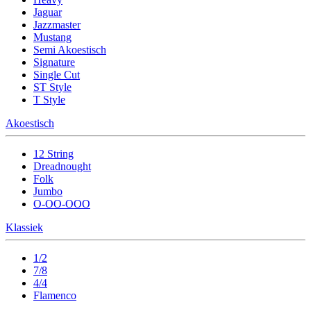
Jaguar
Jazzmaster
Mustang
Semi Akoestisch
Signature
Single Cut
ST Style
T Style
Akoestisch
12 String
Dreadnought
Folk
Jumbo
O-OO-OOO
Klassiek
1/2
7/8
4/4
Flamenco