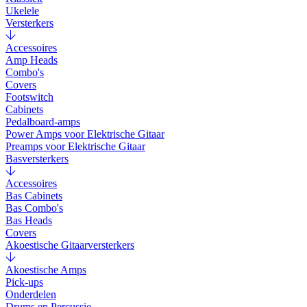
Ukelele
Versterkers
Accessoires
Amp Heads
Combo's
Covers
Footswitch
Cabinets
Pedalboard-amps
Power Amps voor Elektrische Gitaar
Preamps voor Elektrische Gitaar
Basversterkers
Accessoires
Bas Cabinets
Bas Combo's
Bas Heads
Covers
Akoestische Gitaarversterkers
Akoestische Amps
Pick-ups
Onderdelen
Drums en Percussie