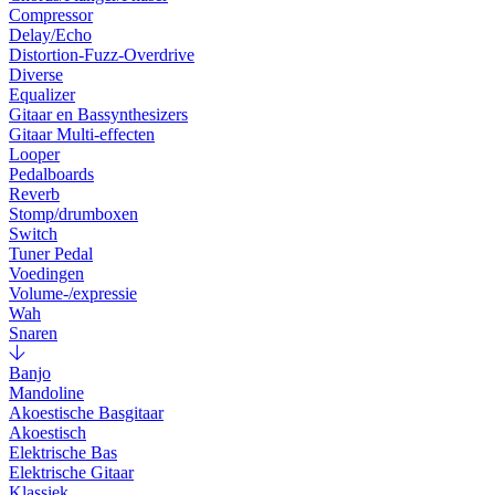
Compressor
Delay/Echo
Distortion-Fuzz-Overdrive
Diverse
Equalizer
Gitaar en Bassynthesizers
Gitaar Multi-effecten
Looper
Pedalboards
Reverb
Stomp/drumboxen
Switch
Tuner Pedal
Voedingen
Volume-/expressie
Wah
Snaren
Banjo
Mandoline
Akoestische Basgitaar
Akoestisch
Elektrische Bas
Elektrische Gitaar
Klassiek