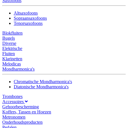
Saxofoons
Altsaxofoons
Sopraansaxofoons
Tenorsaxofoons
Blokfluiten
Bugels
Diverse
Elektrische
Fluiten
Klarinetten
Melodicas
Mondharmonica's
Chromatische Mondharmonica's
Diatonische Mondharmonica's
Trombones
Accessoires
Gehoorbescherming
Koffers, Tassen en Hoezen
Metronomen
Onderhoudsproducten
Pedalen