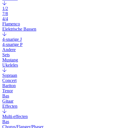
1/2
7/8
4/4
Flamenco
Elektrische Bassen
4-snarige J
4-snarige P
Andere
Sets
Mustang
Ukeleles
Sopraan
Concert
Bariton
Tenor
Bas
Gitaar
Effecten
Multi-effecten
Bas
Chorus/Flanger/Phaser