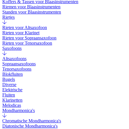
Koffers & Tassen voor Blaasinstrumenten
Riemen voor Blaasinstrumenten
Standen voor Blaasinstrumenten
Rietjes
Rieten voor Altsaxofoon
Rieten voor Klarinet
Rieten voor Sopraansaxofoon
Rieten voor Tenorsaxofoon
Saxofoons
Altsaxofoons
Sopraansaxofoons
Tenorsaxofoons
Blokfluiten
Bugels
Diverse
Elektrische
Fluiten
Klarinetten
Melodicas
Mondharmonica's
Chromatische Mondharmonica's
Diatonische Mondharmonica's