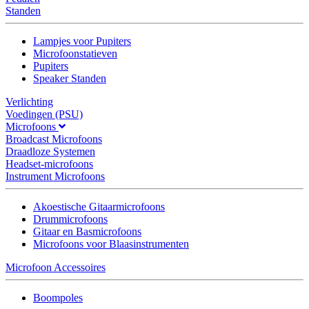
Standen
Lampjes voor Pupiters
Microfoonstatieven
Pupiters
Speaker Standen
Verlichting
Voedingen (PSU)
Microfoons
Broadcast Microfoons
Draadloze Systemen
Headset-microfoons
Instrument Microfoons
Akoestische Gitaarmicrofoons
Drummicrofoons
Gitaar en Basmicrofoons
Microfoons voor Blaasinstrumenten
Microfoon Accessoires
Boompoles