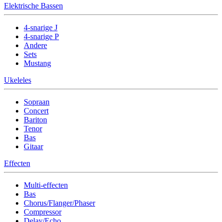
Elektrische Bassen
4-snarige J
4-snarige P
Andere
Sets
Mustang
Ukeleles
Sopraan
Concert
Bariton
Tenor
Bas
Gitaar
Effecten
Multi-effecten
Bas
Chorus/Flanger/Phaser
Compressor
Delay/Echo