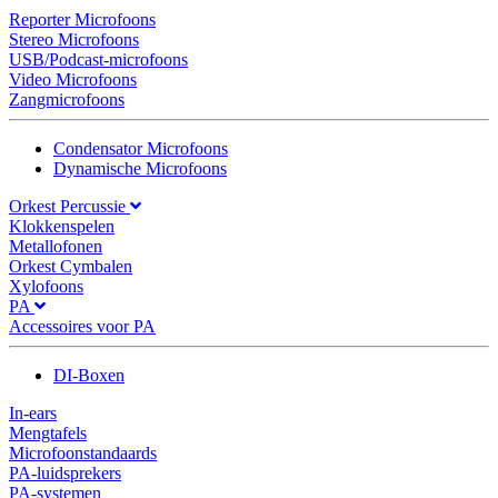
Reporter Microfoons
Stereo Microfoons
USB/Podcast-microfoons
Video Microfoons
Zangmicrofoons
Condensator Microfoons
Dynamische Microfoons
Orkest Percussie
Klokkenspelen
Metallofonen
Orkest Cymbalen
Xylofoons
PA
Accessoires voor PA
DI-Boxen
In-ears
Mengtafels
Microfoonstandaards
PA-luidsprekers
PA-systemen