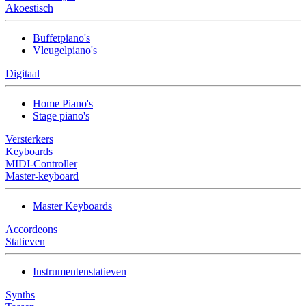
Akoestisch
Buffetpiano's
Vleugelpiano's
Digitaal
Home Piano's
Stage piano's
Versterkers
Keyboards
MIDI-Controller
Master-keyboard
Master Keyboards
Accordeons
Statieven
Instrumentenstatieven
Synths