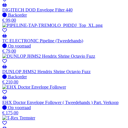
DIGITECH DOD Envelope Filter 440
Niet
Backorder
op
€
99,00
voorraad
-
Wordt
verzonden
TC ELECTRONIC Pipeline (Tweedehands)
wanneer
Op
Op voorraad
beschikbaar
voorraad
€
79,00
DUNLOP JHMS2 Hendrix Shrine Octavio Fuzz
Niet
Backorder
op
€
210,00
voorraad
-
Wordt
verzonden
EHX Doctor Envelope Follower ( Tweedehands ) Part. Verkoop
wanneer
Op
Op voorraad
beschikbaar
voorraad
€
175,00