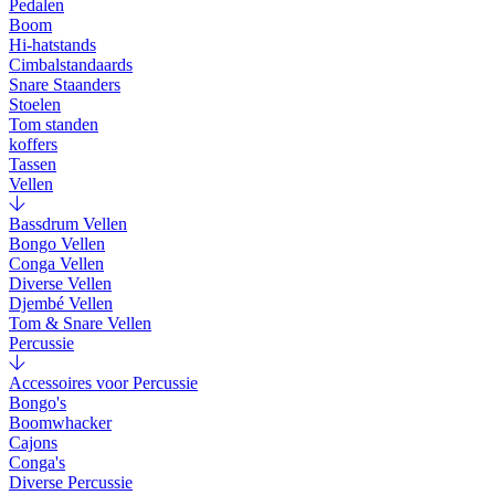
Pedalen
Boom
Hi-hatstands
Cimbalstandaards
Snare Staanders
Stoelen
Tom standen
koffers
Tassen
Vellen
Bassdrum Vellen
Bongo Vellen
Conga Vellen
Diverse Vellen
Djembé Vellen
Tom & Snare Vellen
Percussie
Accessoires voor Percussie
Bongo's
Boomwhacker
Cajons
Conga's
Diverse Percussie