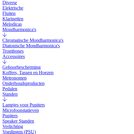
Diverse
Elektrische
Fluiten
Klarinetten
Melodicas
Mondharmonica's
Chromatische Mondharmonica's
Diatonische Mondharmonica's
Trombones
Accessoires
Gehoorbescherming
Koffers, Tassen en Hoezen
Metronomen
Onderhoudsproducten
Pedalen
Standen
Lampjes voor Pupiters
Microfoonstatieven
Pupiters
Speaker Standen
Verlichting
Voedingen (PSU)