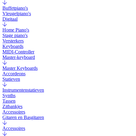
Buffetpiano's
Vleugelpiano's
Digitaal
Home Piano's
Stage piano's
Versterkers
Keyboards
MIDI-Controller
Master-keyboard
Master Keyboards
Accordeons
Statieven
Instrumentenstatieven
Synths
Tassen
Zitbankjes
Accessoires
Gitaren en Basgitaren
Accessoires