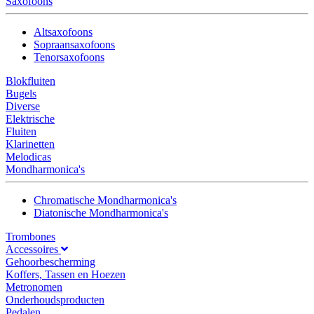
Saxofoons
Altsaxofoons
Sopraansaxofoons
Tenorsaxofoons
Blokfluiten
Bugels
Diverse
Elektrische
Fluiten
Klarinetten
Melodicas
Mondharmonica's
Chromatische Mondharmonica's
Diatonische Mondharmonica's
Trombones
Accessoires
Gehoorbescherming
Koffers, Tassen en Hoezen
Metronomen
Onderhoudsproducten
Pedalen