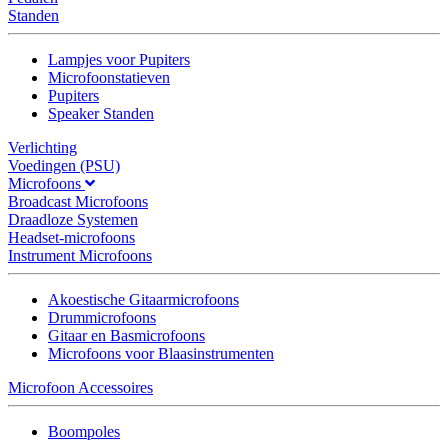
Standen
Lampjes voor Pupiters
Microfoonstatieven
Pupiters
Speaker Standen
Verlichting
Voedingen (PSU)
Microfoons
Broadcast Microfoons
Draadloze Systemen
Headset-microfoons
Instrument Microfoons
Akoestische Gitaarmicrofoons
Drummicrofoons
Gitaar en Basmicrofoons
Microfoons voor Blaasinstrumenten
Microfoon Accessoires
Boompoles