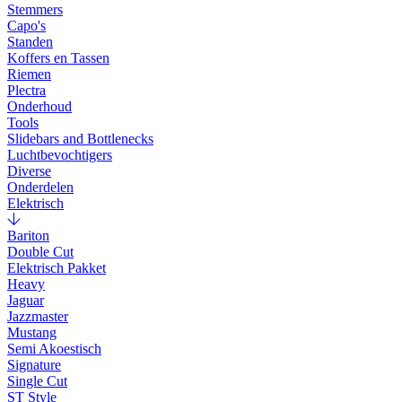
Stemmers
Capo's
Standen
Koffers en Tassen
Riemen
Plectra
Onderhoud
Tools
Slidebars and Bottlenecks
Luchtbevochtigers
Diverse
Onderdelen
Elektrisch
Bariton
Double Cut
Elektrisch Pakket
Heavy
Jaguar
Jazzmaster
Mustang
Semi Akoestisch
Signature
Single Cut
ST Style