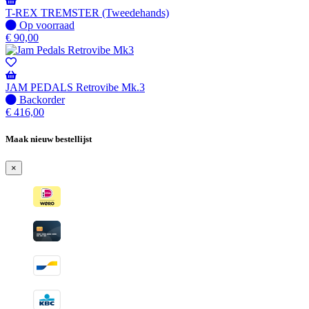
T-REX TREMSTER (Tweedehands)
Op
Op voorraad
voorraad
€
90,00
JAM PEDALS Retrovibe Mk.3
Niet
Backorder
op
€
416,00
voorraad
-
Maak nieuw bestellijst
Wordt
verzonden
×
wanneer
beschikbaar