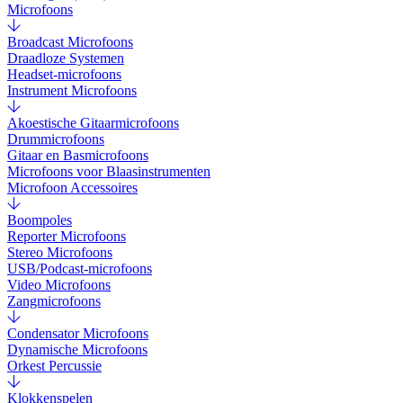
Microfoons
Broadcast Microfoons
Draadloze Systemen
Headset-microfoons
Instrument Microfoons
Akoestische Gitaarmicrofoons
Drummicrofoons
Gitaar en Basmicrofoons
Microfoons voor Blaasinstrumenten
Microfoon Accessoires
Boompoles
Reporter Microfoons
Stereo Microfoons
USB/Podcast-microfoons
Video Microfoons
Zangmicrofoons
Condensator Microfoons
Dynamische Microfoons
Orkest Percussie
Klokkenspelen