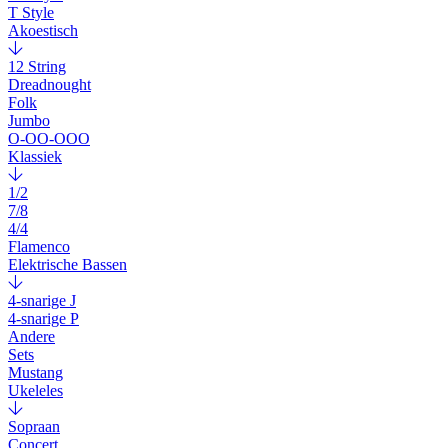
T Style
Akoestisch
12 String
Dreadnought
Folk
Jumbo
O-OO-OOO
Klassiek
1/2
7/8
4/4
Flamenco
Elektrische Bassen
4-snarige J
4-snarige P
Andere
Sets
Mustang
Ukeleles
Sopraan
Concert