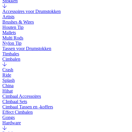
Stokken
Accessoires voor Drumstokken
Artists
Brushes & Wires
Houten Tip
Mallets
Multi Rods
Nylon Tip
Tassen voor Drumstokken
Timbales
Cimbalen
Crash
Ride
Splash
China
Hihat
Cimbaal Accessoires
CImbaal Sets
Cimbaal Tassen en -koffers
Effect Cimbalen
Gongs
Hardware