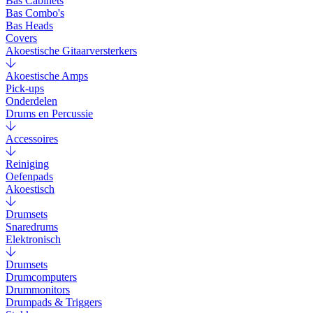
Bas Cabinets
Bas Combo's
Bas Heads
Covers
Akoestische Gitaarversterkers
Akoestische Amps
Pick-ups
Onderdelen
Drums en Percussie
Accessoires
Reiniging
Oefenpads
Akoestisch
Drumsets
Snaredrums
Elektronisch
Drumsets
Drumcomputers
Drummonitors
Drumpads & Triggers