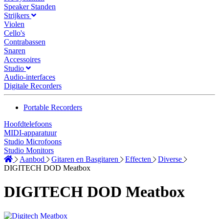
Speaker Standen
Strijkers
Violen
Cello's
Contrabassen
Snaren
Accessoires
Studio
Audio-interfaces
Digitale Recorders
Portable Recorders
Hoofdtelefoons
MIDI-apparatuur
Studio Microfoons
Studio Monitors
Aanbod
Gitaren en Basgitaren
Effecten
Diverse
DIGITECH DOD Meatbox
DIGITECH DOD Meatbox