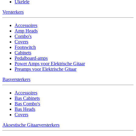
Ukelele
Versterkers
Accessoires
Amp Heads
Combo's
Covers
Footswitch
Cabinets
Pedalboard-amps
Power Amps voor Elektrische Gitaar
Preamps voor Elektrische Gitaar
Basversterkers
Accessoires
Bas Cabinets
Bas Combo's
Bas Heads
Covers
Akoestische Gitaarversterkers