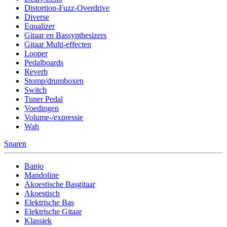
Distortion-Fuzz-Overdrive
Diverse
Equalizer
Gitaar en Bassynthesizers
Gitaar Multi-effecten
Looper
Pedalboards
Reverb
Stomp/drumboxen
Switch
Tuner Pedal
Voedingen
Volume-/expressie
Wah
Snaren
Banjo
Mandoline
Akoestische Basgitaar
Akoestisch
Elektrische Bas
Elektrische Gitaar
Klassiek