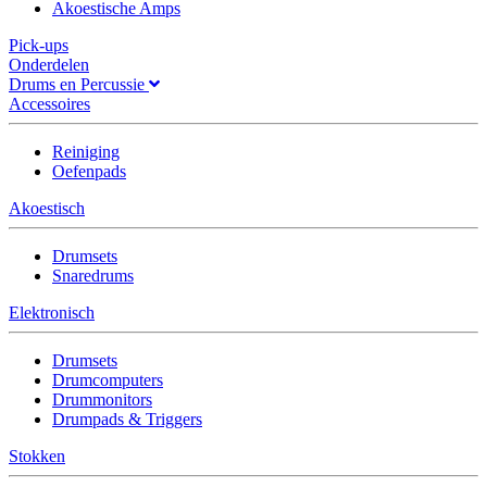
Akoestische Amps
Pick-ups
Onderdelen
Drums en Percussie
Accessoires
Reiniging
Oefenpads
Akoestisch
Drumsets
Snaredrums
Elektronisch
Drumsets
Drumcomputers
Drummonitors
Drumpads & Triggers
Stokken