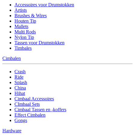
Accessoires voor Drumstokken
Artists
Brushes & Wires
Houten Tip
Mallets
Multi Rods
Nylon Tip
Tassen voor Drumstokken
Timbales
Cimbalen
Crash
Ride
Splash
China
Hihat
Cimbaal Accessoires
CImbaal Sets
Cimbaal Tassen en -koffers
Effect Cimbalen
Gongs
Hardware