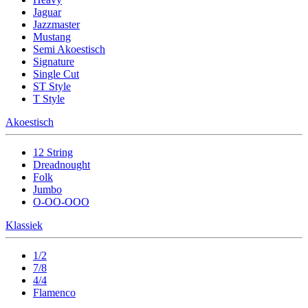
Jaguar
Jazzmaster
Mustang
Semi Akoestisch
Signature
Single Cut
ST Style
T Style
Akoestisch
12 String
Dreadnought
Folk
Jumbo
O-OO-OOO
Klassiek
1/2
7/8
4/4
Flamenco