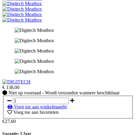
€
138,00
Niet
Niet op voorraad - Wordt verzonden wanneer beschikbaar
op
voorraad
Voeg toe aan winkelmandje
-
Voeg toe aan favorieten
Wordt
verzonden
€27,60
wanneer
beschikbaar
Garantie: 3 Jaar