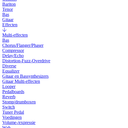
Bariton
Tenor
Bas
Gitaar
Effecten
Multi-effecten
Bas
Chorus/Flanger/Phaser
Compressor
Delay/Echo
Distortion-Fuzz-Overdrive
Diverse
Equalizer
Gitaar en Bassynthesizers
Gitaar Multi-effecten
Looper
Pedalboards
Reverb
Stomp/drumboxen
Switch
Tuner Pedal
Voedingen
Volume-/expressie
Wah