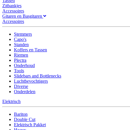
Tassen
Zitbankjes
Accessoires
Gitaren en Basgitaren
Accessoires
Stemmers
Capo's
Standen
Koffers en Tassen
Riemen
Plectra
Onderhoud
Tools
Slidebars and Bottlenecks
Luchtbevochtigers
Diverse
Onderdelen
Elektrisch
Bariton
Double Cut
Elektrisch Pakket
Heavy