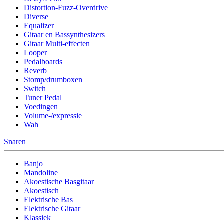
Distortion-Fuzz-Overdrive
Diverse
Equalizer
Gitaar en Bassynthesizers
Gitaar Multi-effecten
Looper
Pedalboards
Reverb
Stomp/drumboxen
Switch
Tuner Pedal
Voedingen
Volume-/expressie
Wah
Snaren
Banjo
Mandoline
Akoestische Basgitaar
Akoestisch
Elektrische Bas
Elektrische Gitaar
Klassiek