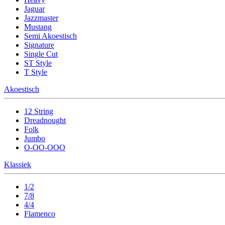
Jaguar
Jazzmaster
Mustang
Semi Akoestisch
Signature
Single Cut
ST Style
T Style
Akoestisch
12 String
Dreadnought
Folk
Jumbo
O-OO-OOO
Klassiek
1/2
7/8
4/4
Flamenco