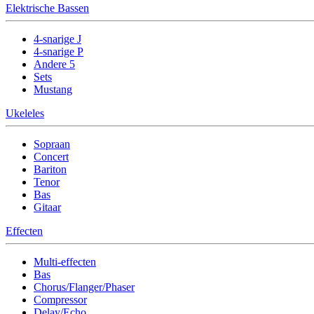
Elektrische Bassen
4-snarige J
4-snarige P
Andere 5
Sets
Mustang
Ukeleles
Sopraan
Concert
Bariton
Tenor
Bas
Gitaar
Effecten
Multi-effecten
Bas
Chorus/Flanger/Phaser
Compressor
Delay/Echo