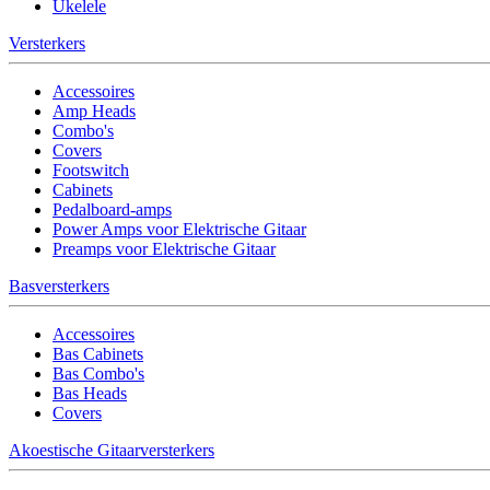
Ukelele
Versterkers
Accessoires
Amp Heads
Combo's
Covers
Footswitch
Cabinets
Pedalboard-amps
Power Amps voor Elektrische Gitaar
Preamps voor Elektrische Gitaar
Basversterkers
Accessoires
Bas Cabinets
Bas Combo's
Bas Heads
Covers
Akoestische Gitaarversterkers