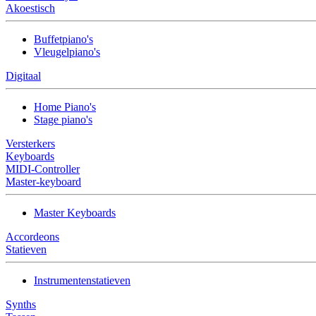
Akoestisch
Buffetpiano's
Vleugelpiano's
Digitaal
Home Piano's
Stage piano's
Versterkers
Keyboards
MIDI-Controller
Master-keyboard
Master Keyboards
Accordeons
Statieven
Instrumentenstatieven
Synths