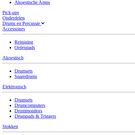
Akoestische Amps
Pick-ups
Onderdelen
Drums en Percussie
Accessoires
Reiniging
Oefenpads
Akoestisch
Drumsets
Snaredrums
Elektronisch
Drumsets
Drumcomputers
Drummonitors
Drumpads & Triggers
Stokken