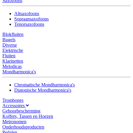
Saxofoons
Altsaxofoons
Sopraansaxofoons
Tenorsaxofoons
Blokfluiten
Bugels
Diverse
Elektrische
Fluiten
Klarinetten
Melodicas
Mondharmonica's
Chromatische Mondharmonica's
Diatonische Mondharmonica's
Trombones
Accessoires
Gehoorbescherming
Koffers, Tassen en Hoezen
Metronomen
Onderhoudsproducten
Pedalen