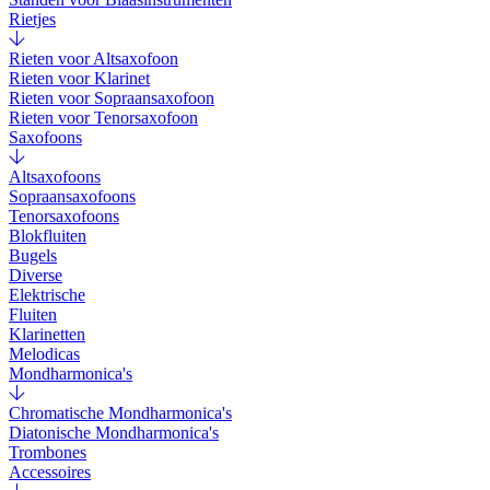
Rietjes
Rieten voor Altsaxofoon
Rieten voor Klarinet
Rieten voor Sopraansaxofoon
Rieten voor Tenorsaxofoon
Saxofoons
Altsaxofoons
Sopraansaxofoons
Tenorsaxofoons
Blokfluiten
Bugels
Diverse
Elektrische
Fluiten
Klarinetten
Melodicas
Mondharmonica's
Chromatische Mondharmonica's
Diatonische Mondharmonica's
Trombones
Accessoires