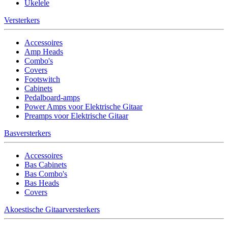
Ukelele
Versterkers
Accessoires
Amp Heads
Combo's
Covers
Footswitch
Cabinets
Pedalboard-amps
Power Amps voor Elektrische Gitaar
Preamps voor Elektrische Gitaar
Basversterkers
Accessoires
Bas Cabinets
Bas Combo's
Bas Heads
Covers
Akoestische Gitaarversterkers