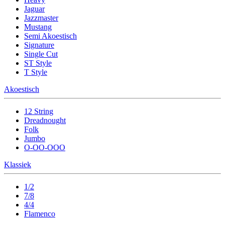
Jaguar
Jazzmaster
Mustang
Semi Akoestisch
Signature
Single Cut
ST Style
T Style
Akoestisch
12 String
Dreadnought
Folk
Jumbo
O-OO-OOO
Klassiek
1/2
7/8
4/4
Flamenco