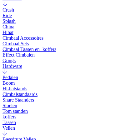
Crash
Ride
Splash
China
Hihat
Cimbaal Accessoires
CImbaal Sets
Cimbaal Tassen en -koffers
Effect Cimbalen
Gongs
Hardware
Pedalen
Boom
Hi-hatstands
Cimbalstandaards
Snare Staanders
Stoelen
Tom standen
koffers
Tassen
Vellen
Bassdrum Vellen