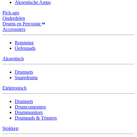
Akoestische Amps
Pick-ups
Onderdelen
Drums en Percussie
Accessoires
Reiniging
Oefenpads
Akoestisch
Drumsets
Snaredrums
Elektronisch
Drumsets
Drumcomputers
Drummonitors
Drumpads & Triggers
Stokken