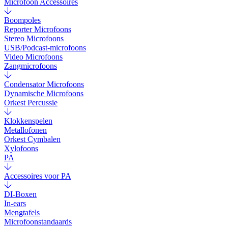
Microfoon Accessoires
Boompoles
Reporter Microfoons
Stereo Microfoons
USB/Podcast-microfoons
Video Microfoons
Zangmicrofoons
Condensator Microfoons
Dynamische Microfoons
Orkest Percussie
Klokkenspelen
Metallofonen
Orkest Cymbalen
Xylofoons
PA
Accessoires voor PA
DI-Boxen
In-ears
Mengtafels
Microfoonstandaards