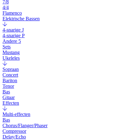
7/8
4/4
Flamenco
Elektrische Bassen
4-snarige J
4-snarige P
Andere 5
Sets
Mustang
Ukeleles
Sopraan
Concert
Bariton
Tenor
Bas
Gitaar
Effecten
Multi-effecten
Bas
Chorus/Flanger/Phaser
Compressor
Delay/Echo