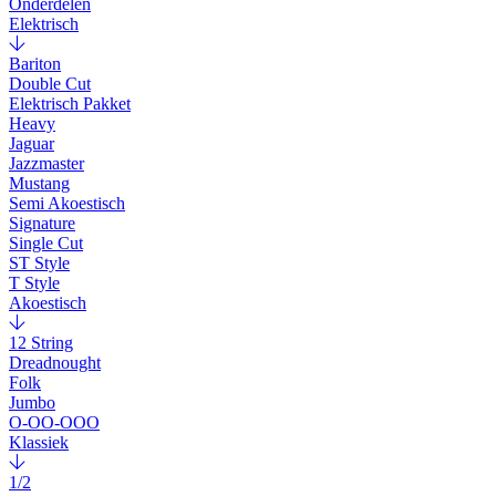
Onderdelen
Elektrisch
Bariton
Double Cut
Elektrisch Pakket
Heavy
Jaguar
Jazzmaster
Mustang
Semi Akoestisch
Signature
Single Cut
ST Style
T Style
Akoestisch
12 String
Dreadnought
Folk
Jumbo
O-OO-OOO
Klassiek
1/2