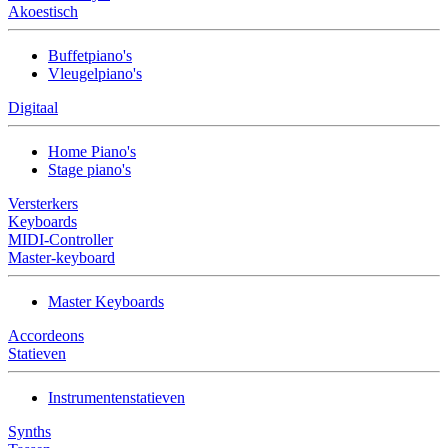
Akoestisch
Buffetpiano's
Vleugelpiano's
Digitaal
Home Piano's
Stage piano's
Versterkers
Keyboards
MIDI-Controller
Master-keyboard
Master Keyboards
Accordeons
Statieven
Instrumentenstatieven
Synths