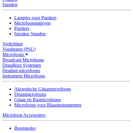
Standen
Lampjes voor Pupiters
Microfoonstatieven
Pupiters
Speaker Standen
Verlichting
Voedingen (PSU)
Microfoons
Broadcast Microfoons
Draadloze Systemen
Headset-microfoons
Instrument Microfoons
Akoestische Gitaarmicrofoons
Drummicrofoons
Gitaar en Basmicrofoons
Microfoons voor Blaasinstrumenten
Microfoon Accessoires
Boompoles