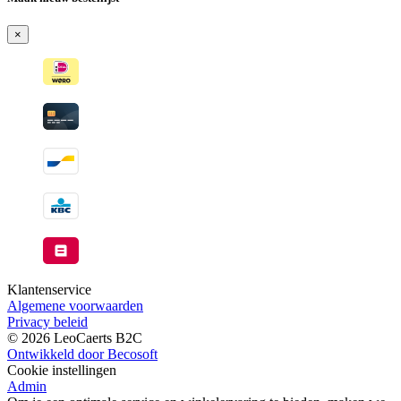
Wordt
verzonden
×
wanneer
beschikbaar
Klantenservice
Algemene voorwaarden
Privacy beleid
© 2026 LeoCaerts B2C
Ontwikkeld door Becosoft
Cookie instellingen
Admin