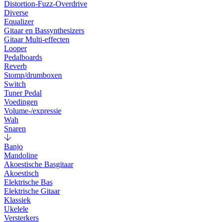
Distortion-Fuzz-Overdrive
Diverse
Equalizer
Gitaar en Bassynthesizers
Gitaar Multi-effecten
Looper
Pedalboards
Reverb
Stomp/drumboxen
Switch
Tuner Pedal
Voedingen
Volume-/expressie
Wah
Snaren
Banjo
Mandoline
Akoestische Basgitaar
Akoestisch
Elektrische Bas
Elektrische Gitaar
Klassiek
Ukelele
Versterkers