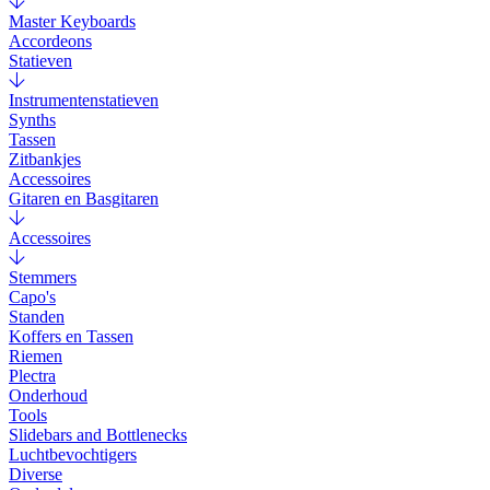
Master Keyboards
Accordeons
Statieven
Instrumentenstatieven
Synths
Tassen
Zitbankjes
Accessoires
Gitaren en Basgitaren
Accessoires
Stemmers
Capo's
Standen
Koffers en Tassen
Riemen
Plectra
Onderhoud
Tools
Slidebars and Bottlenecks
Luchtbevochtigers
Diverse