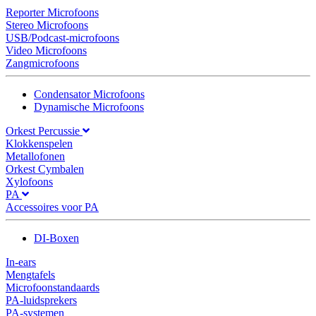
Reporter Microfoons
Stereo Microfoons
USB/Podcast-microfoons
Video Microfoons
Zangmicrofoons
Condensator Microfoons
Dynamische Microfoons
Orkest Percussie
Klokkenspelen
Metallofonen
Orkest Cymbalen
Xylofoons
PA
Accessoires voor PA
DI-Boxen
In-ears
Mengtafels
Microfoonstandaards
PA-luidsprekers
PA-systemen