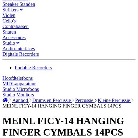
Speaker Standen
Strijkers
Violen
Cello's
Contrabassen
Snaren
Accessoires
Studio
Audio-interfaces
Digitale Recorders
Portable Recorders
Hoofdtelefoons
MIDI-apparatuur
Studio Microfoons
Studio Monitors
Aanbod
Drums en Percussie
Percussie
Kleine Percussie
MEINL FICY-14 HANGING FINGER CYMBALS 14PCS
MEINL FICY-14 HANGING
FINGER CYMBALS 14PCS