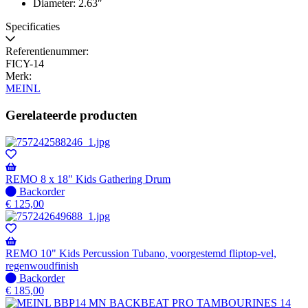
Diameter: 2.63″
Specificaties
Referentienummer:
FICY-14
Merk:
MEINL
Gerelateerde producten
REMO 8 x 18" Kids Gathering Drum
Niet
Backorder
op
€
125,00
voorraad
-
Wordt
verzonden
REMO 10" Kids Percussion Tubano, voorgestemd fliptop-vel,
wanneer
regenwoudfinish
beschikbaar
Niet
Backorder
op
€
185,00
voorraad