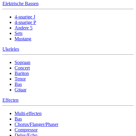
Elektrische Bassen
4-snarige J
4-snarige P
Andere 5
Sets
Mustang
Ukeleles
Sopraan
Concert
Bariton
Tenor
Bas
Gitaar
Effecten
Multi-effecten
Bas
Chorus/Flanger/Phaser
Compressor
Delay/Echo