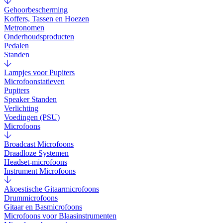
Gehoorbescherming
Koffers, Tassen en Hoezen
Metronomen
Onderhoudsproducten
Pedalen
Standen
Lampjes voor Pupiters
Microfoonstatieven
Pupiters
Speaker Standen
Verlichting
Voedingen (PSU)
Microfoons
Broadcast Microfoons
Draadloze Systemen
Headset-microfoons
Instrument Microfoons
Akoestische Gitaarmicrofoons
Drummicrofoons
Gitaar en Basmicrofoons
Microfoons voor Blaasinstrumenten