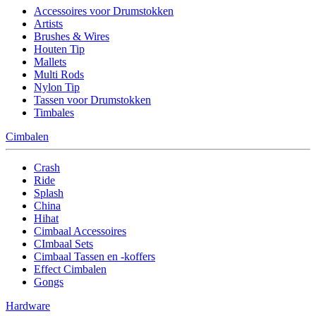
Accessoires voor Drumstokken
Artists
Brushes & Wires
Houten Tip
Mallets
Multi Rods
Nylon Tip
Tassen voor Drumstokken
Timbales
Cimbalen
Crash
Ride
Splash
China
Hihat
Cimbaal Accessoires
CImbaal Sets
Cimbaal Tassen en -koffers
Effect Cimbalen
Gongs
Hardware