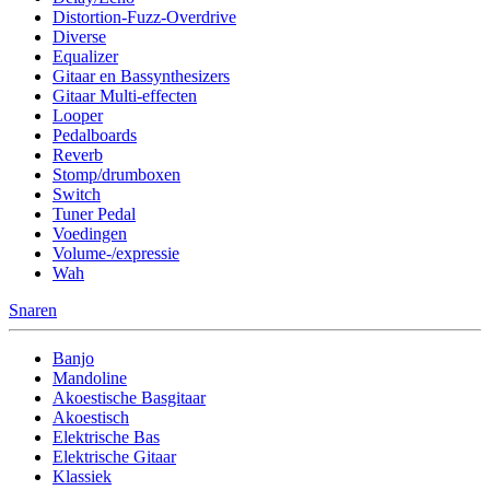
Distortion-Fuzz-Overdrive
Diverse
Equalizer
Gitaar en Bassynthesizers
Gitaar Multi-effecten
Looper
Pedalboards
Reverb
Stomp/drumboxen
Switch
Tuner Pedal
Voedingen
Volume-/expressie
Wah
Snaren
Banjo
Mandoline
Akoestische Basgitaar
Akoestisch
Elektrische Bas
Elektrische Gitaar
Klassiek