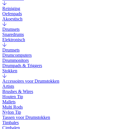
Reiniging
Oefenpads
Akoestisch
Drumsets
Snaredrums
Elektronisch
Drumsets
Drumcomputers
Drummonitors
Drumpads & Triggers
Stokken
Accessoires voor Drumstokken
Artists
Brushes & Wires
Houten Tip
Mallets
Multi Rods
Nylon Tip
Tassen voor Drumstokken
Timbales
Cimbalen