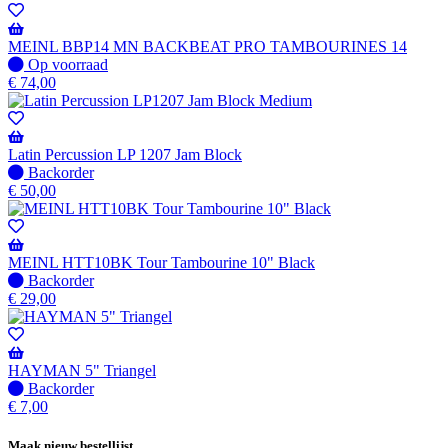
-
Wordt
verzonden
MEINL BBP14 MN BACKBEAT PRO TAMBOURINES 14
wanneer
Op
Op voorraad
beschikbaar
voorraad
€
74,00
Latin Percussion LP 1207 Jam Block
Niet
Backorder
op
€
50,00
voorraad
-
Wordt
verzonden
MEINL HTT10BK Tour Tambourine 10" Black
wanneer
Niet
Backorder
beschikbaar
op
€
29,00
voorraad
-
Wordt
verzonden
HAYMAN 5" Triangel
wanneer
Niet
Backorder
beschikbaar
op
€
7,00
voorraad
-
Maak nieuw bestellijst