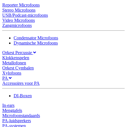
Reporter Microfoons
Stereo Microfoons
USB/Podcast-microfoons
Video Microfoons
Zangmicrofoons
Condensator Microfoons
Dynamische Microfoons
Orkest Percussie
Klokkenspelen
Metallofonen
Orkest Cymbalen
Xylofoons
PA
Accessoires voor PA
DI-Boxen
In-ears
Mengtafels
Microfoonstandaards
PA-luidsprekers
PA-systemen