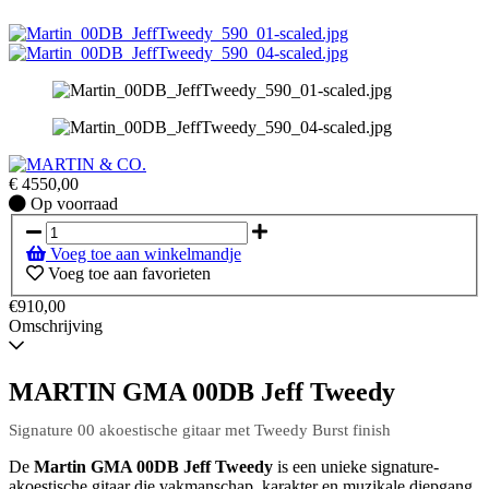
€
4550,00
Op
Op voorraad
voorraad
Voeg toe aan winkelmandje
Voeg toe aan favorieten
€910,00
Omschrijving
MARTIN GMA 00DB Jeff Tweedy
Signature 00 akoestische gitaar met Tweedy Burst finish
De
Martin GMA 00DB Jeff Tweedy
is een unieke signature-
akoestische gitaar die vakmanschap, karakter en muzikale diepgang