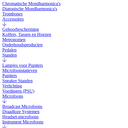
Chromatische Mondharmonica's
Diatonische Mondharmonica's
Trombones
Accessoires
Gehoorbescherming
Koffers, Tassen en Hoezen
Metronomen
Onderhoudsproducten
Pedalen
Standen
Lampjes voor Pupiters
Microfoonstatieven
Pupiters
Speaker Standen
Verlichting
Voedingen (PSU)
Microfoons
Broadcast Microfoons
Draadloze Systemen
Headset-microfoons
Instrument Microfoons