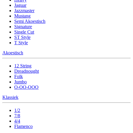
Jaguar
Jazzmaster
Mustang
Semi Akoestisch
Signature
Single Cut
ST Style
T Style
Akoestisch
12 String
Dreadnought
Folk
Jumbo
O-OO-OOO
Klassiek
1/2
7/8
4/4
Flamenco