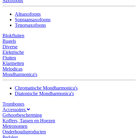
Saxofoons
Altsaxofoons
Sopraansaxofoons
Tenorsaxofoons
Blokfluiten
Bugels
Diverse
Elektrische
Fluiten
Klarinetten
Melodicas
Mondharmonica's
Chromatische Mondharmonica's
Diatonische Mondharmonica's
Trombones
Accessoires
Gehoorbescherming
Koffers, Tassen en Hoezen
Metronomen
Onderhoudsproducten
Pedalen