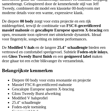
samenbrengt. Geïnspireerd door de kenmerkende stijl van Jeff
Tweedy, combineert dit model een klassieke 00-bodyvorm met
moderne details voor een warme, expressieve klank.
De diepere
00 body
zorgt voor extra projectie en een rijk
middengebied, terwijl de combinatie van
FSC®-gecertificeerd
massief mahonie
en
gescallopte Europese sparren X-bracing
een
open, resonante toon oplevert met uitstekende dynamiek. Ideaal
voor fingerstyle, songwriting en intieme performances.
De
Modified V-hals
en de langere
25.4" schaallengte
bieden een
vertrouwd en comfortabel speelgevoel. Subtiele
Foden-style inlays
,
een
Gloss Tweedy Burst finish
en een
gesigneerd label
maken
deze gitaar tot een echte blikvanger én verzamelstuk.
Belangrijkste kenmerken
Diepere 00 body voor extra resonantie en projectie
Massief FSC®-gecertificeerd mahonie
Gescalopte Europese sparren X-bracing
Gloss Tweedy Burst afwerking
Modified V halsprofiel
25.4" schaallengte
Foden-style toetsinleg