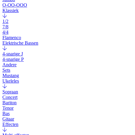
O-OO-OOO
Klassiek
1/2
7/8
4/4
Flamenco
Elektrische Bassen
4-snarige J
4-snarige P
Andere
Sets
Mustang
Ukeleles
Sopraan
Concert
Bariton
Tenor
Bas
Gitaar
Effecten