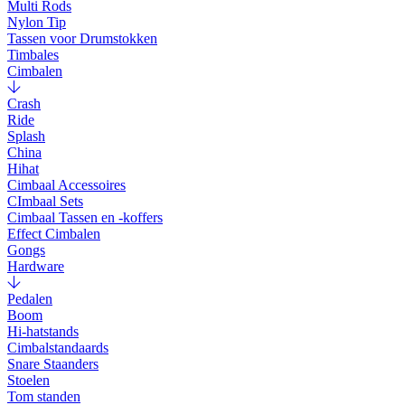
Multi Rods
Nylon Tip
Tassen voor Drumstokken
Timbales
Cimbalen
Crash
Ride
Splash
China
Hihat
Cimbaal Accessoires
CImbaal Sets
Cimbaal Tassen en -koffers
Effect Cimbalen
Gongs
Hardware
Pedalen
Boom
Hi-hatstands
Cimbalstandaards
Snare Staanders
Stoelen
Tom standen