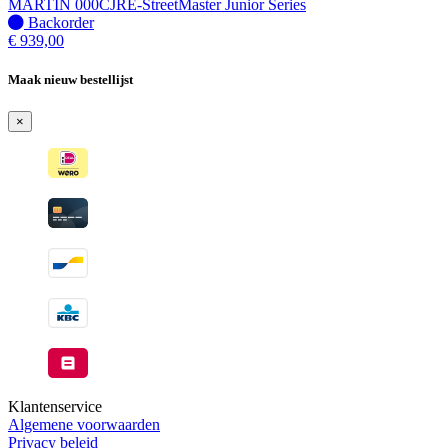
verzonden
MARTIN 000CJRE-StreetMaster Junior Series
wanneer
Niet
Backorder
beschikbaar
op
€
939,00
voorraad
-
Maak nieuw bestellijst
Wordt
verzonden
×
wanneer
beschikbaar
Klantenservice
Algemene voorwaarden
Privacy beleid