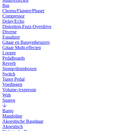
Multi-effecten
Bas
Chorus/Flanger/Phaser
Compressor
Delay/Echo
Distortion-Fuzz-Overdrive
Diverse
Equalizer
Gitaar en Bassynthesizers
Gitaar Multi-effecten
Looper
Pedalboards
Reverb
Stomp/drumboxen
Switch
Tuner Pedal
Voedingen
Volume-/expressie
Wah
Snaren
Banjo
Mandoline
Akoestische Basgitaar
Akoestisch