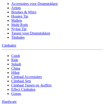
Accessoires voor Drumstokken
Artists
Brushes & Wires
Houten Tip
Mallets
Multi Rods
Nylon Tip
Tassen voor Drumstokken
Timbales
Cimbalen
Crash
Ride
Splash
China
Hihat
Cimbaal Accessoires
CImbaal Sets
Cimbaal Tassen en -koffers
Effect Cimbalen
Gongs
Hardware