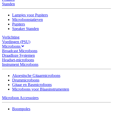
Standen
Lampjes voor Pupiters
Microfoonstatieven
Pupiters
Speaker Standen
Verlichting
Voedingen (PSU)
Microfoons
Broadcast Microfoons
Draadloze Systemen
Headset-microfoons
Instrument Microfoons
Akoestische Gitaarmicrofoons
Drummicrofoons
Gitaar en Basmicrofoons
Microfoons voor Blaasinstrumenten
Microfoon Accessoires
Boompoles