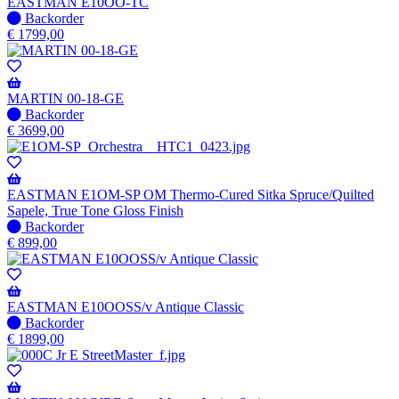
verzonden
EASTMAN E10OO-TC
wanneer
Niet
Backorder
beschikbaar
op
€
1799,00
voorraad
-
Wordt
verzonden
MARTIN 00-18-GE
wanneer
Niet
Backorder
beschikbaar
op
€
3699,00
voorraad
-
Wordt
verzonden
EASTMAN E1OM-SP OM Thermo-Cured Sitka Spruce/Quilted
wanneer
Sapele, True Tone Gloss Finish
beschikbaar
Niet
Backorder
op
€
899,00
voorraad
-
Wordt
verzonden
EASTMAN E10OOSS/v Antique Classic
wanneer
Niet
Backorder
beschikbaar
op
€
1899,00
voorraad
-
Wordt