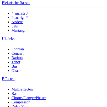
Elektrische Bassen
4-snarige J
4-snarige P
Andere
Sets
Mustang
Ukeleles
Sopraan
Concert
Bariton
Tenor
Bas
Gitaar
Effecten
Multi-effecten
Bas
Chorus/Flanger/Phaser
Compressor
Delay/Echo