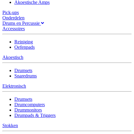
Akoestische Amps
Pick-ups
Onderdelen
Drums en Percussie
Accessoires
Reiniging
Oefenpads
Akoestisch
Drumsets
Snaredrums
Elektronisch
Drumsets
Drumcomputers
Drummonitors
Drumpads & Triggers
Stokken