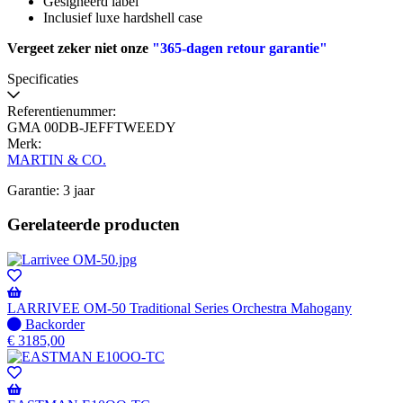
Gesigneerd label
Inclusief luxe hardshell case
Vergeet zeker niet onze
"365-dagen retour garantie"
Specificaties
Referentienummer:
GMA 00DB-JEFFTWEEDY
Merk:
MARTIN & CO.
Garantie: 3 jaar
Gerelateerde producten
LARRIVEE OM-50 Traditional Series Orchestra Mahogany
Niet
Backorder
op
€
3185,00
voorraad
-
Wordt