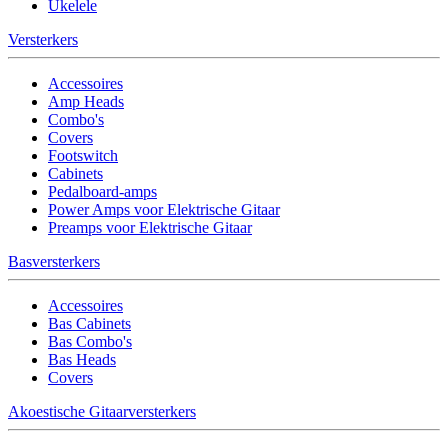
Ukelele
Versterkers
Accessoires
Amp Heads
Combo's
Covers
Footswitch
Cabinets
Pedalboard-amps
Power Amps voor Elektrische Gitaar
Preamps voor Elektrische Gitaar
Basversterkers
Accessoires
Bas Cabinets
Bas Combo's
Bas Heads
Covers
Akoestische Gitaarversterkers