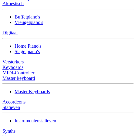
Akoestisch
Buffetpiano's
Vleugelpiano's
Digitaal
Home Piano's
Stage piano's
Versterkers
Keyboards
MIDI-Controller
Master-keyboard
Master Keyboards
Accordeons
Statieven
Instrumentenstatieven
Synths