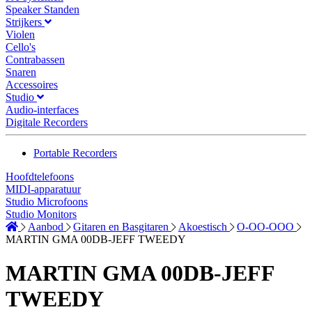
Speaker Standen
Strijkers
Violen
Cello's
Contrabassen
Snaren
Accessoires
Studio
Audio-interfaces
Digitale Recorders
Portable Recorders
Hoofdtelefoons
MIDI-apparatuur
Studio Microfoons
Studio Monitors
Aanbod
Gitaren en Basgitaren
Akoestisch
O-OO-OOO
MARTIN GMA 00DB-JEFF TWEEDY
MARTIN GMA 00DB-JEFF
TWEEDY