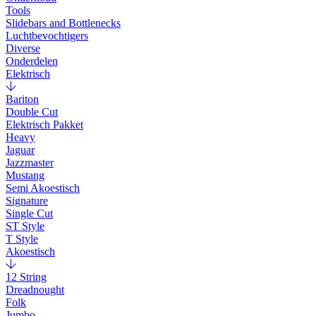
Tools
Slidebars and Bottlenecks
Luchtbevochtigers
Diverse
Onderdelen
Elektrisch
Bariton
Double Cut
Elektrisch Pakket
Heavy
Jaguar
Jazzmaster
Mustang
Semi Akoestisch
Signature
Single Cut
ST Style
T Style
Akoestisch
12 String
Dreadnought
Folk
Jumbo