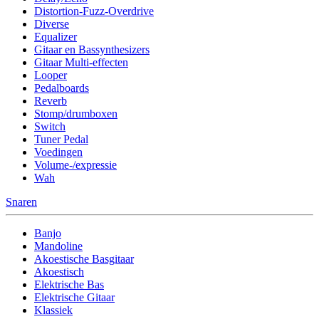
Distortion-Fuzz-Overdrive
Diverse
Equalizer
Gitaar en Bassynthesizers
Gitaar Multi-effecten
Looper
Pedalboards
Reverb
Stomp/drumboxen
Switch
Tuner Pedal
Voedingen
Volume-/expressie
Wah
Snaren
Banjo
Mandoline
Akoestische Basgitaar
Akoestisch
Elektrische Bas
Elektrische Gitaar
Klassiek