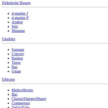
Elektrische Bassen
4-snarige J
4-snarige P
Andere
Sets
Mustang
Ukeleles
Sopraan
Concert
Bariton
Tenor
Bas
Gitaar
Effecten
Multi-effecten
Bas
Chorus/Flanger/Phaser
Compressor
Delay/Echo