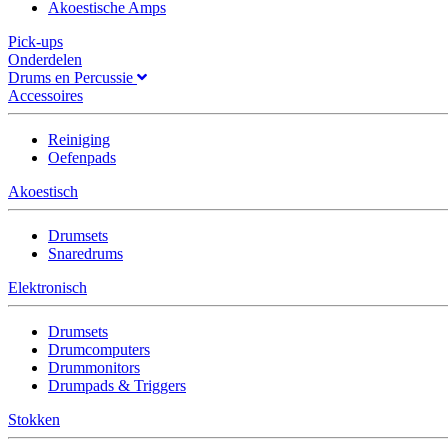
Akoestische Amps
Pick-ups
Onderdelen
Drums en Percussie
Accessoires
Reiniging
Oefenpads
Akoestisch
Drumsets
Snaredrums
Elektronisch
Drumsets
Drumcomputers
Drummonitors
Drumpads & Triggers
Stokken