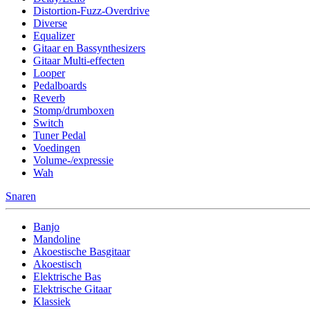
Distortion-Fuzz-Overdrive
Diverse
Equalizer
Gitaar en Bassynthesizers
Gitaar Multi-effecten
Looper
Pedalboards
Reverb
Stomp/drumboxen
Switch
Tuner Pedal
Voedingen
Volume-/expressie
Wah
Snaren
Banjo
Mandoline
Akoestische Basgitaar
Akoestisch
Elektrische Bas
Elektrische Gitaar
Klassiek