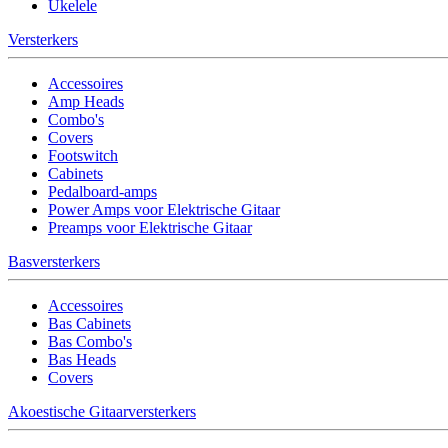
Ukelele
Versterkers
Accessoires
Amp Heads
Combo's
Covers
Footswitch
Cabinets
Pedalboard-amps
Power Amps voor Elektrische Gitaar
Preamps voor Elektrische Gitaar
Basversterkers
Accessoires
Bas Cabinets
Bas Combo's
Bas Heads
Covers
Akoestische Gitaarversterkers