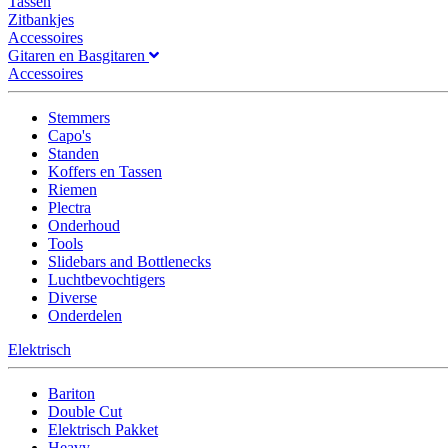
Tassen
Zitbankjes
Accessoires
Gitaren en Basgitaren
Accessoires
Stemmers
Capo's
Standen
Koffers en Tassen
Riemen
Plectra
Onderhoud
Tools
Slidebars and Bottlenecks
Luchtbevochtigers
Diverse
Onderdelen
Elektrisch
Bariton
Double Cut
Elektrisch Pakket
Heavy