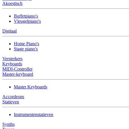
Akoestisch
Buffetpiano's
Vleugelpiano's
Digitaal
Home Piano's
Stage piano's
Versterkers
Keyboards
MIDI-Controller
Master-keyboard
Master Keyboards
Accordeons
Statieven
Instrumentenstatieven
Synths