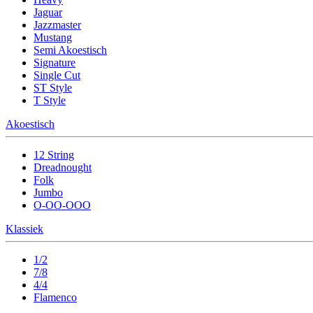
Jaguar
Jazzmaster
Mustang
Semi Akoestisch
Signature
Single Cut
ST Style
T Style
Akoestisch
12 String
Dreadnought
Folk
Jumbo
O-OO-OOO
Klassiek
1/2
7/8
4/4
Flamenco