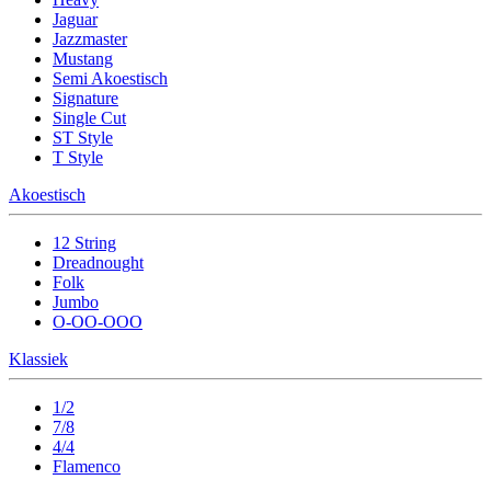
Jaguar
Jazzmaster
Mustang
Semi Akoestisch
Signature
Single Cut
ST Style
T Style
Akoestisch
12 String
Dreadnought
Folk
Jumbo
O-OO-OOO
Klassiek
1/2
7/8
4/4
Flamenco