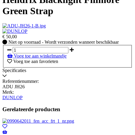
Green Strap
€
50,00
Niet
Niet op voorraad - Wordt verzonden wanneer beschikbaar
op
voorraad
Voeg toe aan winkelmandje
-
Voeg toe aan favorieten
Wordt
verzonden
Specificaties
wanneer
beschikbaar
Referentienummer:
ADU JH26
Merk:
DUNLOP
Gerelateerde producten