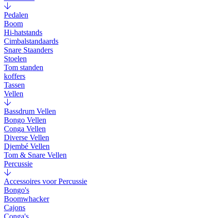
Pedalen
Boom
Hi-hatstands
Cimbalstandaards
Snare Staanders
Stoelen
Tom standen
koffers
Tassen
Vellen
Bassdrum Vellen
Bongo Vellen
Conga Vellen
Diverse Vellen
Djembé Vellen
Tom & Snare Vellen
Percussie
Accessoires voor Percussie
Bongo's
Boomwhacker
Cajons
Conga's