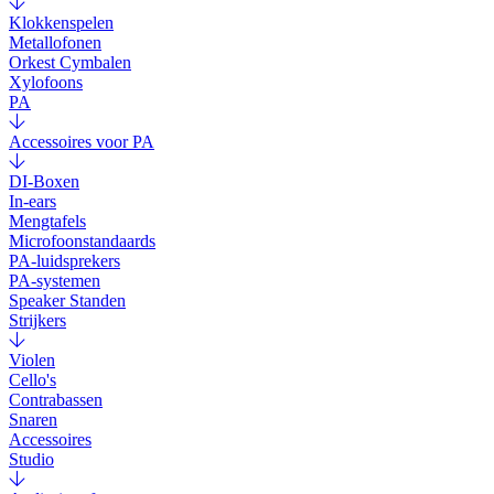
Klokkenspelen
Metallofonen
Orkest Cymbalen
Xylofoons
PA
Accessoires voor PA
DI-Boxen
In-ears
Mengtafels
Microfoonstandaards
PA-luidsprekers
PA-systemen
Speaker Standen
Strijkers
Violen
Cello's
Contrabassen
Snaren
Accessoires
Studio