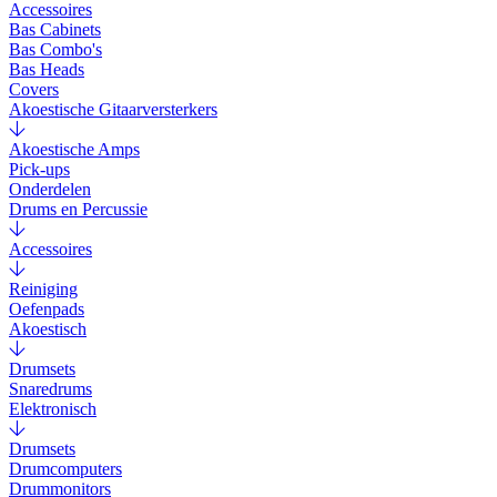
Accessoires
Bas Cabinets
Bas Combo's
Bas Heads
Covers
Akoestische Gitaarversterkers
Akoestische Amps
Pick-ups
Onderdelen
Drums en Percussie
Accessoires
Reiniging
Oefenpads
Akoestisch
Drumsets
Snaredrums
Elektronisch
Drumsets
Drumcomputers
Drummonitors