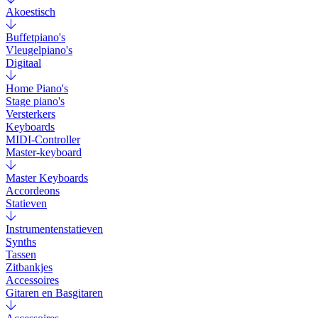
Akoestisch
Buffetpiano's
Vleugelpiano's
Digitaal
Home Piano's
Stage piano's
Versterkers
Keyboards
MIDI-Controller
Master-keyboard
Master Keyboards
Accordeons
Statieven
Instrumentenstatieven
Synths
Tassen
Zitbankjes
Accessoires
Gitaren en Basgitaren