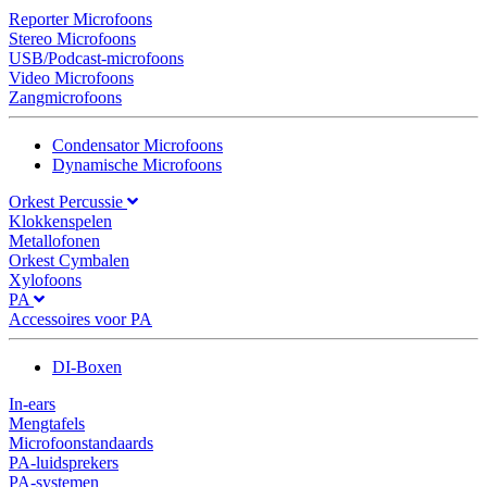
Reporter Microfoons
Stereo Microfoons
USB/Podcast-microfoons
Video Microfoons
Zangmicrofoons
Condensator Microfoons
Dynamische Microfoons
Orkest Percussie
Klokkenspelen
Metallofonen
Orkest Cymbalen
Xylofoons
PA
Accessoires voor PA
DI-Boxen
In-ears
Mengtafels
Microfoonstandaards
PA-luidsprekers
PA-systemen