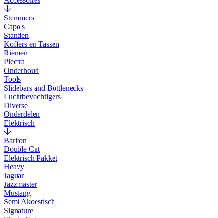
Accessoires
Stemmers
Capo's
Standen
Koffers en Tassen
Riemen
Plectra
Onderhoud
Tools
Slidebars and Bottlenecks
Luchtbevochtigers
Diverse
Onderdelen
Elektrisch
Bariton
Double Cut
Elektrisch Pakket
Heavy
Jaguar
Jazzmaster
Mustang
Semi Akoestisch
Signature