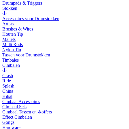
Drumpads & Triggers
Stokken
Accessoires voor Drumstokken
Artists
Brushes & Wires
Houten Tip
Mallets
Multi Rods
Nylon Tip
Tassen voor Drumstokken
Timbales
Cimbalen
Crash
Ride
Splash
China
Hihat
Cimbaal Accessoires
CImbaal Sets
Cimbaal Tassen en -koffers
Effect Cimbalen
Gongs
Hardware