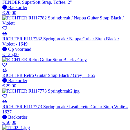
FENDER SuperSoft Strap, Toffee, 2"
Niet
Backorder
op
€
20,00
voorraad
-
Wordt
verzonden
wanneer
RICHTER RI117782 Springbreak / Nappa Guitar Strap Black /
beschikbaar
Violett - 1649
Op
Op voorraad
voorraad
€
125,00
RICHTER Retro Guitar Strap Black / Grey - 1865
Niet
Backorder
op
€
29,00
voorraad
-
Wordt
verzonden
RICHTER RI117773 Springbreak / Leatherette Guitar Strap White -
wanneer
1637
beschikbaar
Niet
Backorder
op
€
50,00
voorraad