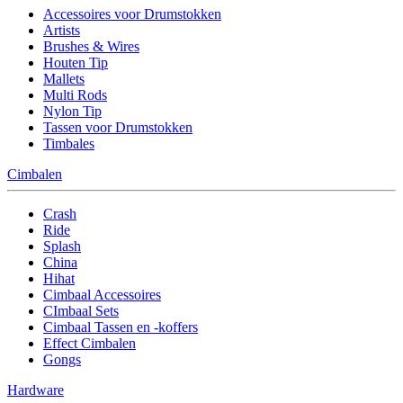
Accessoires voor Drumstokken
Artists
Brushes & Wires
Houten Tip
Mallets
Multi Rods
Nylon Tip
Tassen voor Drumstokken
Timbales
Cimbalen
Crash
Ride
Splash
China
Hihat
Cimbaal Accessoires
CImbaal Sets
Cimbaal Tassen en -koffers
Effect Cimbalen
Gongs
Hardware