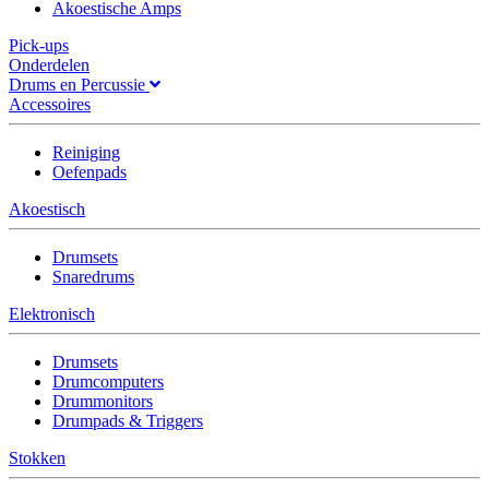
Akoestische Amps
Pick-ups
Onderdelen
Drums en Percussie
Accessoires
Reiniging
Oefenpads
Akoestisch
Drumsets
Snaredrums
Elektronisch
Drumsets
Drumcomputers
Drummonitors
Drumpads & Triggers
Stokken