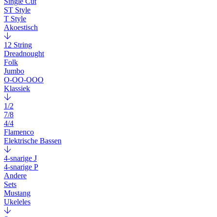
Single Cut
ST Style
T Style
Akoestisch
12 String
Dreadnought
Folk
Jumbo
O-OO-OOO
Klassiek
1/2
7/8
4/4
Flamenco
Elektrische Bassen
4-snarige J
4-snarige P
Andere
Sets
Mustang
Ukeleles