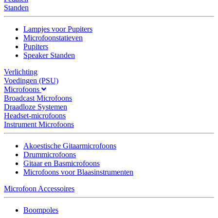
Standen
Lampjes voor Pupiters
Microfoonstatieven
Pupiters
Speaker Standen
Verlichting
Voedingen (PSU)
Microfoons
Broadcast Microfoons
Draadloze Systemen
Headset-microfoons
Instrument Microfoons
Akoestische Gitaarmicrofoons
Drummicrofoons
Gitaar en Basmicrofoons
Microfoons voor Blaasinstrumenten
Microfoon Accessoires
Boompoles