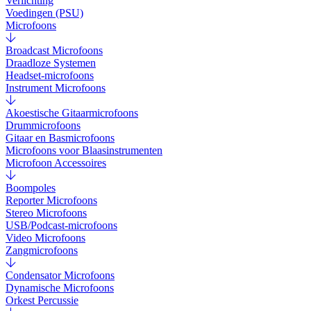
Verlichting
Voedingen (PSU)
Microfoons
Broadcast Microfoons
Draadloze Systemen
Headset-microfoons
Instrument Microfoons
Akoestische Gitaarmicrofoons
Drummicrofoons
Gitaar en Basmicrofoons
Microfoons voor Blaasinstrumenten
Microfoon Accessoires
Boompoles
Reporter Microfoons
Stereo Microfoons
USB/Podcast-microfoons
Video Microfoons
Zangmicrofoons
Condensator Microfoons
Dynamische Microfoons
Orkest Percussie