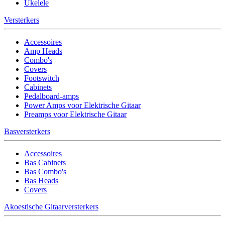
Ukelele
Versterkers
Accessoires
Amp Heads
Combo's
Covers
Footswitch
Cabinets
Pedalboard-amps
Power Amps voor Elektrische Gitaar
Preamps voor Elektrische Gitaar
Basversterkers
Accessoires
Bas Cabinets
Bas Combo's
Bas Heads
Covers
Akoestische Gitaarversterkers