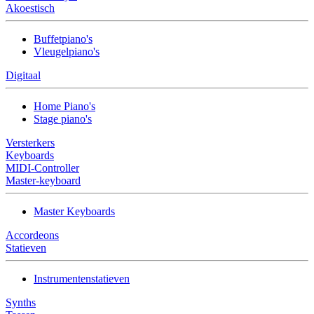
Akoestisch
Buffetpiano's
Vleugelpiano's
Digitaal
Home Piano's
Stage piano's
Versterkers
Keyboards
MIDI-Controller
Master-keyboard
Master Keyboards
Accordeons
Statieven
Instrumentenstatieven
Synths