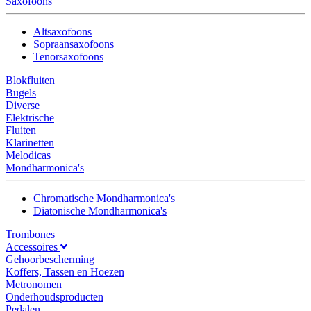
Saxofoons
Altsaxofoons
Sopraansaxofoons
Tenorsaxofoons
Blokfluiten
Bugels
Diverse
Elektrische
Fluiten
Klarinetten
Melodicas
Mondharmonica's
Chromatische Mondharmonica's
Diatonische Mondharmonica's
Trombones
Accessoires
Gehoorbescherming
Koffers, Tassen en Hoezen
Metronomen
Onderhoudsproducten
Pedalen