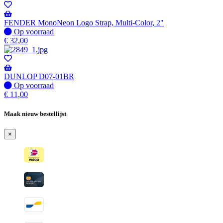
-
Wordt
verzonden
FENDER MonoNeon Logo Strap, Multi-Color, 2"
wanneer
Op
Op voorraad
beschikbaar
voorraad
€
32,00
DUNLOP D07-01BR
Op
Op voorraad
voorraad
€
11,00
Maak nieuw bestellijst
×