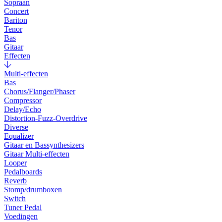
Sopraan
Concert
Bariton
Tenor
Bas
Gitaar
Effecten
Multi-effecten
Bas
Chorus/Flanger/Phaser
Compressor
Delay/Echo
Distortion-Fuzz-Overdrive
Diverse
Equalizer
Gitaar en Bassynthesizers
Gitaar Multi-effecten
Looper
Pedalboards
Reverb
Stomp/drumboxen
Switch
Tuner Pedal
Voedingen