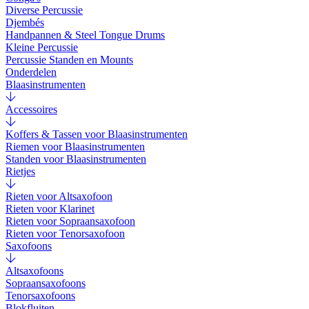
Diverse Percussie
Djembés
Handpannen & Steel Tongue Drums
Kleine Percussie
Percussie Standen en Mounts
Onderdelen
Blaasinstrumenten
Accessoires
Koffers & Tassen voor Blaasinstrumenten
Riemen voor Blaasinstrumenten
Standen voor Blaasinstrumenten
Rietjes
Rieten voor Altsaxofoon
Rieten voor Klarinet
Rieten voor Sopraansaxofoon
Rieten voor Tenorsaxofoon
Saxofoons
Altsaxofoons
Sopraansaxofoons
Tenorsaxofoons
Blokfluiten