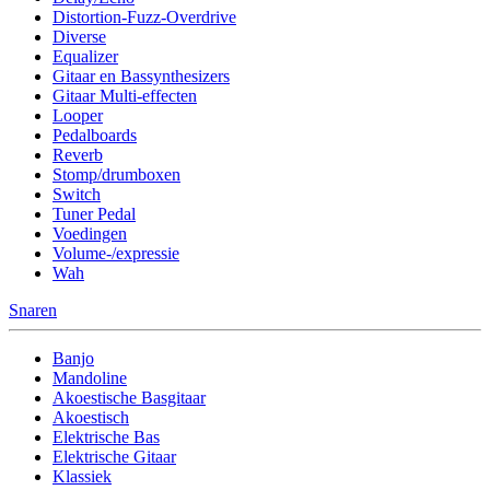
Distortion-Fuzz-Overdrive
Diverse
Equalizer
Gitaar en Bassynthesizers
Gitaar Multi-effecten
Looper
Pedalboards
Reverb
Stomp/drumboxen
Switch
Tuner Pedal
Voedingen
Volume-/expressie
Wah
Snaren
Banjo
Mandoline
Akoestische Basgitaar
Akoestisch
Elektrische Bas
Elektrische Gitaar
Klassiek