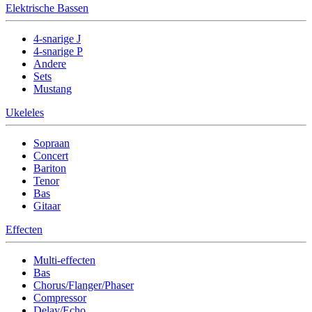
Elektrische Bassen
4-snarige J
4-snarige P
Andere
Sets
Mustang
Ukeleles
Sopraan
Concert
Bariton
Tenor
Bas
Gitaar
Effecten
Multi-effecten
Bas
Chorus/Flanger/Phaser
Compressor
Delay/Echo