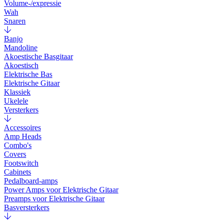
Volume-/expressie
Wah
Snaren
Banjo
Mandoline
Akoestische Basgitaar
Akoestisch
Elektrische Bas
Elektrische Gitaar
Klassiek
Ukelele
Versterkers
Accessoires
Amp Heads
Combo's
Covers
Footswitch
Cabinets
Pedalboard-amps
Power Amps voor Elektrische Gitaar
Preamps voor Elektrische Gitaar
Basversterkers