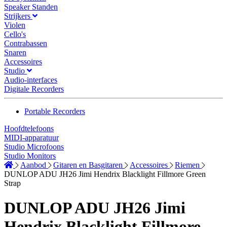
Speaker Standen
Strijkers
Violen
Cello's
Contrabassen
Snaren
Accessoires
Studio
Audio-interfaces
Digitale Recorders
Portable Recorders
Hoofdtelefoons
MIDI-apparatuur
Studio Microfoons
Studio Monitors
Aanbod
Gitaren en Basgitaren
Accessoires
Riemen
DUNLOP ADU JH26 Jimi Hendrix Blacklight Fillmore Green
Strap
DUNLOP ADU JH26 Jimi
Hendrix Blacklight Fillmore