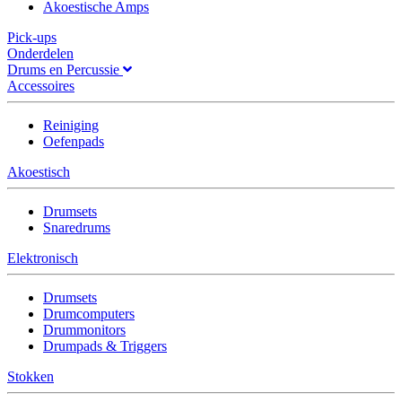
Akoestische Amps
Pick-ups
Onderdelen
Drums en Percussie
Accessoires
Reiniging
Oefenpads
Akoestisch
Drumsets
Snaredrums
Elektronisch
Drumsets
Drumcomputers
Drummonitors
Drumpads & Triggers
Stokken