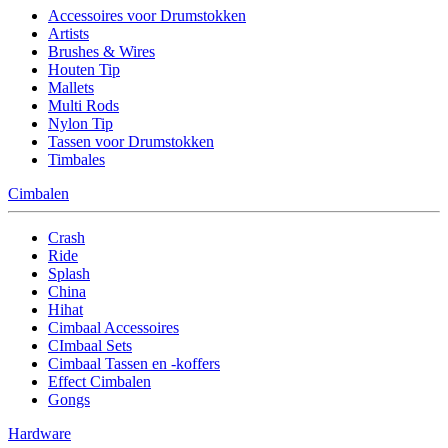
Accessoires voor Drumstokken
Artists
Brushes & Wires
Houten Tip
Mallets
Multi Rods
Nylon Tip
Tassen voor Drumstokken
Timbales
Cimbalen
Crash
Ride
Splash
China
Hihat
Cimbaal Accessoires
CImbaal Sets
Cimbaal Tassen en -koffers
Effect Cimbalen
Gongs
Hardware