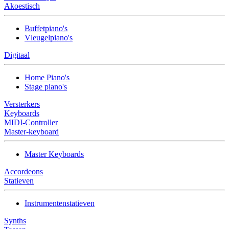
Akoestisch
Buffetpiano's
Vleugelpiano's
Digitaal
Home Piano's
Stage piano's
Versterkers
Keyboards
MIDI-Controller
Master-keyboard
Master Keyboards
Accordeons
Statieven
Instrumentenstatieven
Synths