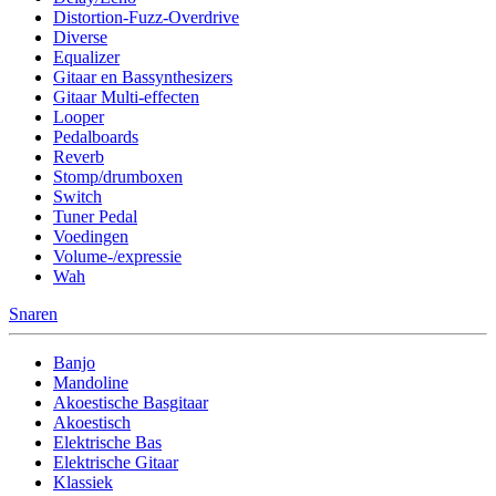
Distortion-Fuzz-Overdrive
Diverse
Equalizer
Gitaar en Bassynthesizers
Gitaar Multi-effecten
Looper
Pedalboards
Reverb
Stomp/drumboxen
Switch
Tuner Pedal
Voedingen
Volume-/expressie
Wah
Snaren
Banjo
Mandoline
Akoestische Basgitaar
Akoestisch
Elektrische Bas
Elektrische Gitaar
Klassiek