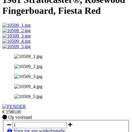
Fingerboard, Fiesta Red
€
2580,00
Op
Op voorraad
voorraad
Voeg toe aan winkelmandje