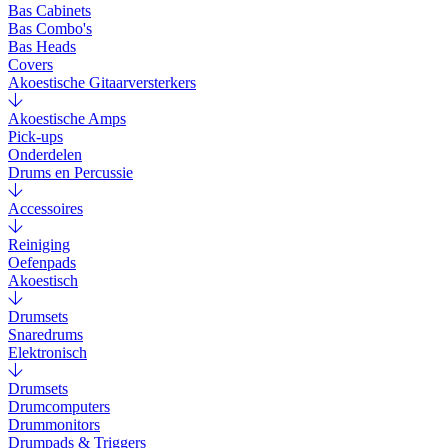
Bas Cabinets
Bas Combo's
Bas Heads
Covers
Akoestische Gitaarversterkers
Akoestische Amps
Pick-ups
Onderdelen
Drums en Percussie
Accessoires
Reiniging
Oefenpads
Akoestisch
Drumsets
Snaredrums
Elektronisch
Drumsets
Drumcomputers
Drummonitors
Drumpads & Triggers