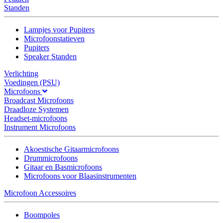
Standen
Lampjes voor Pupiters
Microfoonstatieven
Pupiters
Speaker Standen
Verlichting
Voedingen (PSU)
Microfoons
Broadcast Microfoons
Draadloze Systemen
Headset-microfoons
Instrument Microfoons
Akoestische Gitaarmicrofoons
Drummicrofoons
Gitaar en Basmicrofoons
Microfoons voor Blaasinstrumenten
Microfoon Accessoires
Boompoles