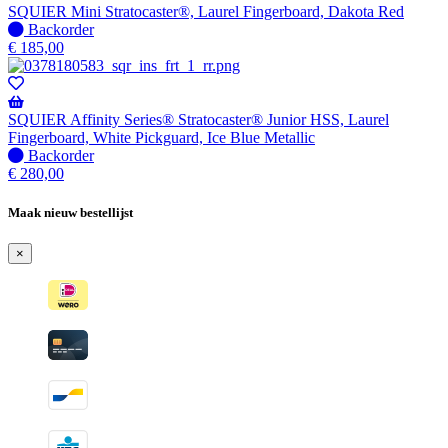
verzonden
SQUIER Mini Stratocaster®, Laurel Fingerboard, Dakota Red
wanneer
Niet
Backorder
beschikbaar
op
€
185,00
voorraad
-
Wordt
verzonden
SQUIER Affinity Series® Stratocaster® Junior HSS, Laurel
wanneer
Fingerboard, White Pickguard, Ice Blue Metallic
beschikbaar
Niet
Backorder
op
€
280,00
voorraad
-
Maak nieuw bestellijst
Wordt
verzonden
×
wanneer
beschikbaar