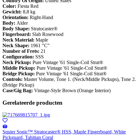
Country Of Origin:
United States
Color:
Fiesta Red
Gewicht:
8,8 kg
Orientation:
Right-Hand
Body:
Alder
Body Shape:
Stratocaster®
Fingerboard:
Slab Rosewood
Neck Material:
Maple
Neck Shape:
1961 "C"
Number of Frets:
21
Configuration:
SSS
Neck Pickup:
Pure Vintage '61 Single-Coil Strat®
Middle Pickup:
Pure Vintage '61 Single-Coil Strat®
Bridge Pickup:
Pure Vintage '61 Single-Coil Strat®
Controls:
Master Volume, Tone 1. (Neck/Middle Pickups), Tone 2.
(Bridge Pickup)
Case/Gig Bag:
Vintage-Style Brown (Orange Interior)
Gerelateerde producten
Squier Sonic™ Stratocaster® HSS, Maple Fingerboard, White
Pickguard, Tahitian Coral