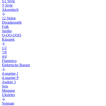
ST Style
T Style
Akoestisch
12 String
Dreadnought
Folk
Jumbo
O-OO-OOO
Klassiek
1/2
7/8
4/4
Flamenco
Elektrische Bassen
4-snarige J
4-snarige P
Andere 5
Sets
Mustang
Ukeleles
Sopraan