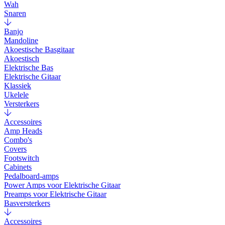
Wah
Snaren
Banjo
Mandoline
Akoestische Basgitaar
Akoestisch
Elektrische Bas
Elektrische Gitaar
Klassiek
Ukelele
Versterkers
Accessoires
Amp Heads
Combo's
Covers
Footswitch
Cabinets
Pedalboard-amps
Power Amps voor Elektrische Gitaar
Preamps voor Elektrische Gitaar
Basversterkers
Accessoires