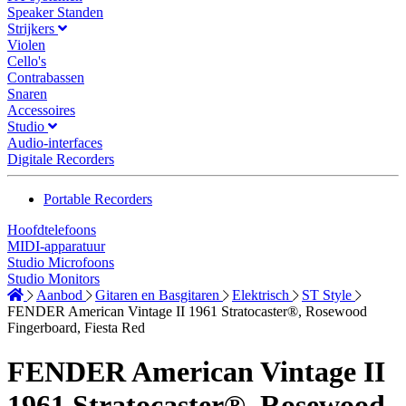
Speaker Standen
Strijkers
Violen
Cello's
Contrabassen
Snaren
Accessoires
Studio
Audio-interfaces
Digitale Recorders
Portable Recorders
Hoofdtelefoons
MIDI-apparatuur
Studio Microfoons
Studio Monitors
Aanbod
Gitaren en Basgitaren
Elektrisch
ST Style
FENDER American Vintage II 1961 Stratocaster®, Rosewood
Fingerboard, Fiesta Red
FENDER American Vintage II
1961 Stratocaster®, Rosewood