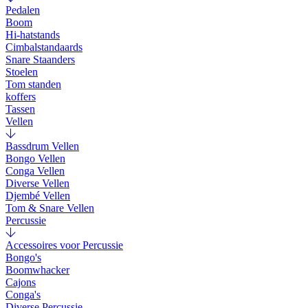
Pedalen
Boom
Hi-hatstands
Cimbalstandaards
Snare Staanders
Stoelen
Tom standen
koffers
Tassen
Vellen
Bassdrum Vellen
Bongo Vellen
Conga Vellen
Diverse Vellen
Djembé Vellen
Tom & Snare Vellen
Percussie
Accessoires voor Percussie
Bongo's
Boomwhacker
Cajons
Conga's
Diverse Percussie