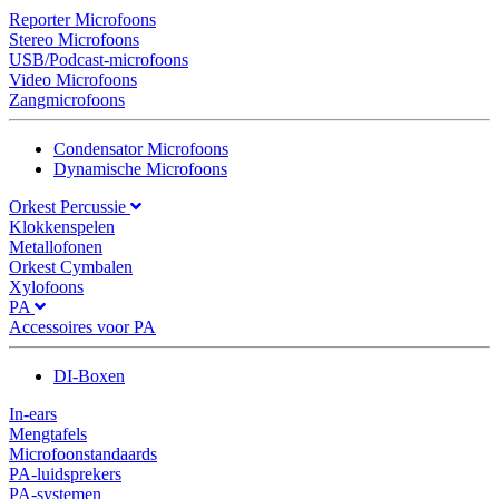
Reporter Microfoons
Stereo Microfoons
USB/Podcast-microfoons
Video Microfoons
Zangmicrofoons
Condensator Microfoons
Dynamische Microfoons
Orkest Percussie
Klokkenspelen
Metallofonen
Orkest Cymbalen
Xylofoons
PA
Accessoires voor PA
DI-Boxen
In-ears
Mengtafels
Microfoonstandaards
PA-luidsprekers
PA-systemen