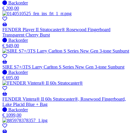
Niet
Backorder
op
€
200,00
voorraad
-
Wordt
verzonden
FENDER Player II Stratocaster® Rosewood Fingerboard
wanneer
Transparent Cherry Burst
beschikbaar
Niet
Backorder
op
€
949,00
voorraad
-
Wordt
verzonden
SIRE S7+/3TS Larry Carlton S Series New Gen 3-tone Sunburst
wanneer
Niet
Backorder
beschikbaar
op
€
695,00
voorraad
-
Wordt
verzonden
FENDER Vintera® II 60s Stratocaster®, Rosewood Fingerboard,
wanneer
Lake Placid Blue + Bag
beschikbaar
Niet
Backorder
op
€
1099,00
voorraad
-
Wordt