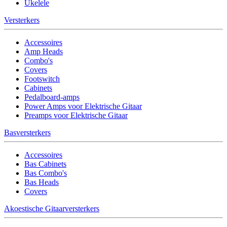
Ukelele
Versterkers
Accessoires
Amp Heads
Combo's
Covers
Footswitch
Cabinets
Pedalboard-amps
Power Amps voor Elektrische Gitaar
Preamps voor Elektrische Gitaar
Basversterkers
Accessoires
Bas Cabinets
Bas Combo's
Bas Heads
Covers
Akoestische Gitaarversterkers