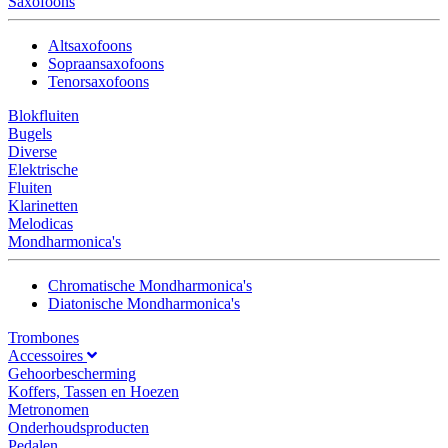
Saxofoons
Altsaxofoons
Sopraansaxofoons
Tenorsaxofoons
Blokfluiten
Bugels
Diverse
Elektrische
Fluiten
Klarinetten
Melodicas
Mondharmonica's
Chromatische Mondharmonica's
Diatonische Mondharmonica's
Trombones
Accessoires
Gehoorbescherming
Koffers, Tassen en Hoezen
Metronomen
Onderhoudsproducten
Pedalen