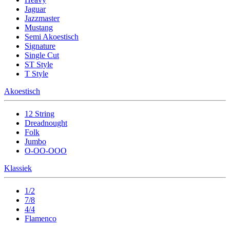
Jaguar
Jazzmaster
Mustang
Semi Akoestisch
Signature
Single Cut
ST Style
T Style
Akoestisch
12 String
Dreadnought
Folk
Jumbo
O-OO-OOO
Klassiek
1/2
7/8
4/4
Flamenco