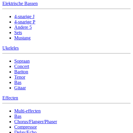
Elektrische Bassen
4-snarige J
4-snarige P
Andere 5
Sets
Mustang
Ukeleles
Sopraan
Concert
Bariton
Tenor
Bas
Gitaar
Effecten
Multi-effecten
Bas
Chorus/Flanger/Phaser
Compressor
Delay/Echo