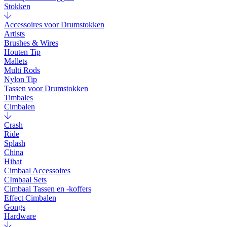
Stokken
Accessoires voor Drumstokken
Artists
Brushes & Wires
Houten Tip
Mallets
Multi Rods
Nylon Tip
Tassen voor Drumstokken
Timbales
Cimbalen
Crash
Ride
Splash
China
Hihat
Cimbaal Accessoires
CImbaal Sets
Cimbaal Tassen en -koffers
Effect Cimbalen
Gongs
Hardware