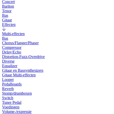
Concert
Bariton
Tenor
Bas
Gitaar
Effecten
Multi-effecten
Bas
Chorus/Flanger/Phaser
Compressor
Delay/Echo
Distortion-Fuzz-Overdrive
Diverse
Equalizer
Gitaar en Bassynthesizers
Gitaar Multi-effecten
Looper
Pedalboards
Reverb
Stomp/drumboxen
Switch
Tuner Pedal
Voedingen
Volume-/expressie