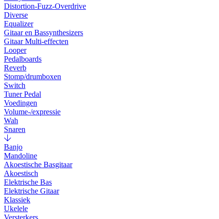
Distortion-Fuzz-Overdrive
Diverse
Equalizer
Gitaar en Bassynthesizers
Gitaar Multi-effecten
Looper
Pedalboards
Reverb
Stomp/drumboxen
Switch
Tuner Pedal
Voedingen
Volume-/expressie
Wah
Snaren
Banjo
Mandoline
Akoestische Basgitaar
Akoestisch
Elektrische Bas
Elektrische Gitaar
Klassiek
Ukelele
Versterkers