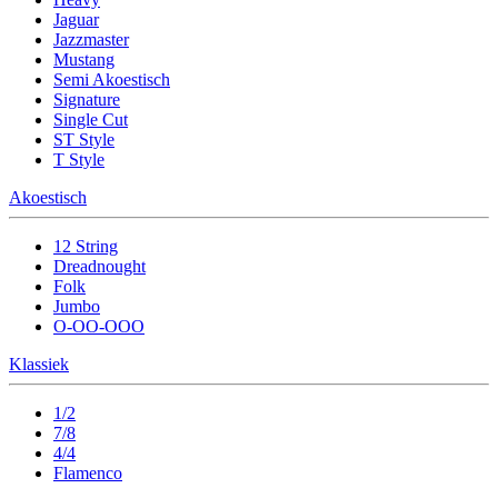
Jaguar
Jazzmaster
Mustang
Semi Akoestisch
Signature
Single Cut
ST Style
T Style
Akoestisch
12 String
Dreadnought
Folk
Jumbo
O-OO-OOO
Klassiek
1/2
7/8
4/4
Flamenco