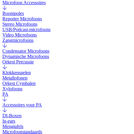
Microfoon Accessoires
Boompoles
Reporter Microfoons
Stereo Microfoons
USB/Podcast-microfoons
Video Microfoons
Zangmicrofoons
Condensator Microfoons
Dynamische Microfoons
Orkest Percussie
Klokkenspelen
Metallofonen
Orkest Cymbalen
Xylofoons
PA
Accessoires voor PA
DI-Boxen
In-ears
Mengtafels
Microfoonstandaards