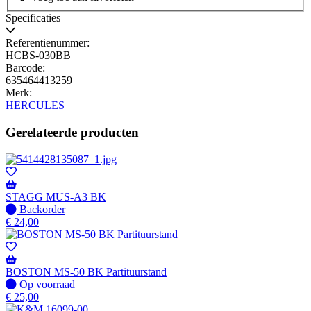
Specificaties
Referentienummer:
HCBS-030BB
Barcode:
635464413259
Merk:
HERCULES
Gerelateerde producten
STAGG MUS-A3 BK
Niet
Backorder
op
€
24,00
voorraad
-
Wordt
verzonden
BOSTON MS-50 BK Partituurstand
wanneer
Op
Op voorraad
beschikbaar
voorraad
€
25,00