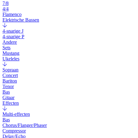
7/8
4/4
Flamenco
Elektrische Bassen
4-snarige J
4-snarige P
Andere
Sets
Mustang
Ukeleles
Sopraan
Concert
Bariton
Tenor
Bas
Gitaar
Effecten
Multi-effecten
Bas
Chorus/Flanger/Phaser
Compressor
Delay/Echo