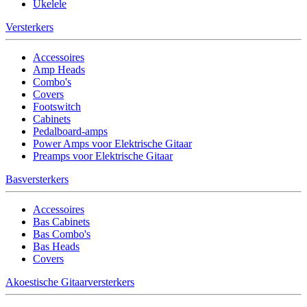
Ukelele
Versterkers
Accessoires
Amp Heads
Combo's
Covers
Footswitch
Cabinets
Pedalboard-amps
Power Amps voor Elektrische Gitaar
Preamps voor Elektrische Gitaar
Basversterkers
Accessoires
Bas Cabinets
Bas Combo's
Bas Heads
Covers
Akoestische Gitaarversterkers