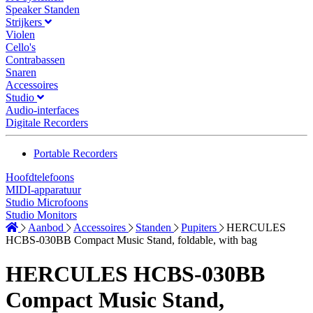
Speaker Standen
Strijkers
Violen
Cello's
Contrabassen
Snaren
Accessoires
Studio
Audio-interfaces
Digitale Recorders
Portable Recorders
Hoofdtelefoons
MIDI-apparatuur
Studio Microfoons
Studio Monitors
Aanbod
Accessoires
Standen
Pupiters
HERCULES
HCBS-030BB Compact Music Stand, foldable, with bag
HERCULES HCBS-030BB
Compact Music Stand,