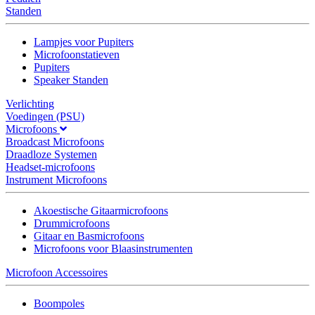
Standen
Lampjes voor Pupiters
Microfoonstatieven
Pupiters
Speaker Standen
Verlichting
Voedingen (PSU)
Microfoons
Broadcast Microfoons
Draadloze Systemen
Headset-microfoons
Instrument Microfoons
Akoestische Gitaarmicrofoons
Drummicrofoons
Gitaar en Basmicrofoons
Microfoons voor Blaasinstrumenten
Microfoon Accessoires
Boompoles