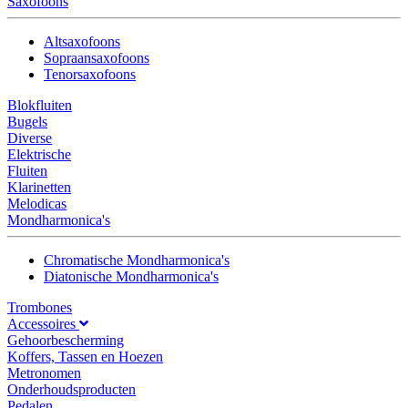
Saxofoons
Altsaxofoons
Sopraansaxofoons
Tenorsaxofoons
Blokfluiten
Bugels
Diverse
Elektrische
Fluiten
Klarinetten
Melodicas
Mondharmonica's
Chromatische Mondharmonica's
Diatonische Mondharmonica's
Trombones
Accessoires
Gehoorbescherming
Koffers, Tassen en Hoezen
Metronomen
Onderhoudsproducten
Pedalen