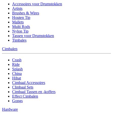
Accessoires voor Drumstokken
Artists
Brushes & Wires
Houten Tip
Mallets
Multi Rods
Nylon Tip
Tassen voor Drumstokken
Timbales
Cimbalen
Crash
Ride
Splash
China
Hihat
Cimbaal Accessoires
CImbaal Sets
Cimbaal Tassen en -koffers
Effect Cimbalen
Gongs
Hardware