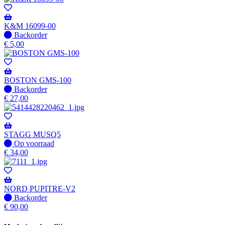
K&M 16099-00
Niet
Backorder
op
€
5,00
voorraad
-
Wordt
verzonden
BOSTON GMS-100
wanneer
Niet
Backorder
beschikbaar
op
€
27,00
voorraad
-
Wordt
verzonden
STAGG MUSQ5
wanneer
Op
Op voorraad
beschikbaar
voorraad
€
34,00
NORD PUPITRE-V2
Niet
Backorder
op
€
90,00
voorraad
-