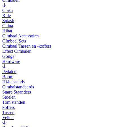
Cimbalen
Crash
Ride
Splash
China
Hihat
Cimbaal Accessoires
CImbaal Sets
Cimbaal Tassen en -koffers
Effect Cimbalen
Gongs
Hardware
Pedalen
Boom
Hi-hatstands
Cimbalstandaards
Snare Staanders
Stoelen
Tom standen
koffers
Tassen
Vellen