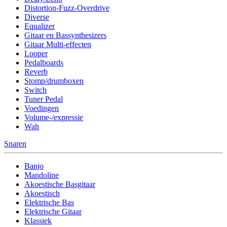
Distortion-Fuzz-Overdrive
Diverse
Equalizer
Gitaar en Bassynthesizers
Gitaar Multi-effecten
Looper
Pedalboards
Reverb
Stomp/drumboxen
Switch
Tuner Pedal
Voedingen
Volume-/expressie
Wah
Snaren
Banjo
Mandoline
Akoestische Basgitaar
Akoestisch
Elektrische Bas
Elektrische Gitaar
Klassiek