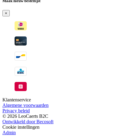
Maak nieuw bestellijst
Wordt
verzonden
×
wanneer
beschikbaar
Klantenservice
Algemene voorwaarden
Privacy beleid
© 2026 LeoCaerts B2C
Ontwikkeld door Becosoft
Cookie instellingen
Admin