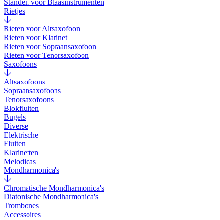
Standen voor Blaasinstrumenten
Rietjes
Rieten voor Altsaxofoon
Rieten voor Klarinet
Rieten voor Sopraansaxofoon
Rieten voor Tenorsaxofoon
Saxofoons
Altsaxofoons
Sopraansaxofoons
Tenorsaxofoons
Blokfluiten
Bugels
Diverse
Elektrische
Fluiten
Klarinetten
Melodicas
Mondharmonica's
Chromatische Mondharmonica's
Diatonische Mondharmonica's
Trombones
Accessoires