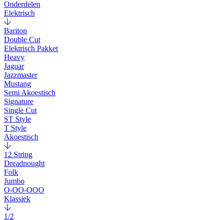
Onderdelen
Elektrisch
Bariton
Double Cut
Elektrisch Pakket
Heavy
Jaguar
Jazzmaster
Mustang
Semi Akoestisch
Signature
Single Cut
ST Style
T Style
Akoestisch
12 String
Dreadnought
Folk
Jumbo
O-OO-OOO
Klassiek
1/2