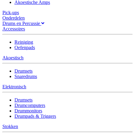
Akoestische Amps
Pick-ups
Onderdelen
Drums en Percussie
Accessoires
Reiniging
Oefenpads
Akoestisch
Drumsets
Snaredrums
Elektronisch
Drumsets
Drumcomputers
Drummonitors
Drumpads & Triggers
Stokken