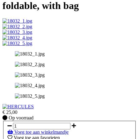
foldable, with bag
€
25,00
Op
Op voorraad
voorraad
Voeg toe aan winkelmandje
Voeg toe aan favorieten