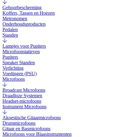
Gehoorbescherming
Koffers, Tassen en Hoezen
Metronomen
Onderhoudsproducten
Pedalen
Standen
Lampjes voor Pupiters
Microfoonstatieven
Pupiters
Speaker Standen
Verlichting
Voedingen (PSU)
Microfoons
Broadcast Microfoons
Draadloze Systemen
Headset-microfoons
Instrument Microfoons
Akoestische Gitaarmicrofoons
Drummicrofoons
Gitaar en Basmicrofoons
Microfoons voor Blaasinstrumenten