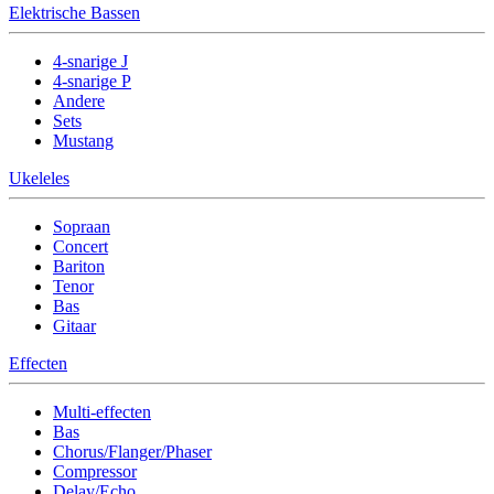
Elektrische Bassen
4-snarige J
4-snarige P
Andere
Sets
Mustang
Ukeleles
Sopraan
Concert
Bariton
Tenor
Bas
Gitaar
Effecten
Multi-effecten
Bas
Chorus/Flanger/Phaser
Compressor
Delay/Echo