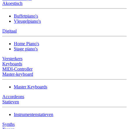
Akoestisch
Buffetpiano's
Vleugelpiano's
Digitaal
Home Piano's
Stage piano's
Versterkers
Keyboards
MIDI-Controller
Master-keyboard
Master Keyboards
Accordeons
Statieven
Instrumentenstatieven
Synths