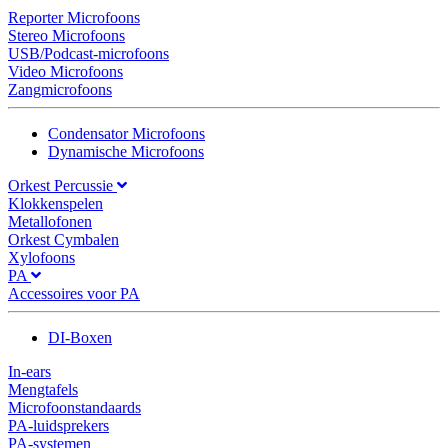
Reporter Microfoons
Stereo Microfoons
USB/Podcast-microfoons
Video Microfoons
Zangmicrofoons
Condensator Microfoons
Dynamische Microfoons
Orkest Percussie
Klokkenspelen
Metallofonen
Orkest Cymbalen
Xylofoons
PA
Accessoires voor PA
DI-Boxen
In-ears
Mengtafels
Microfoonstandaards
PA-luidsprekers
PA-systemen