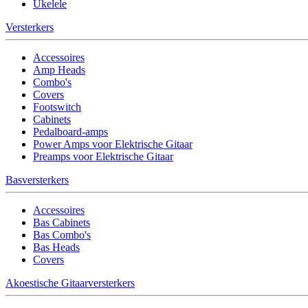
Ukelele
Versterkers
Accessoires
Amp Heads
Combo's
Covers
Footswitch
Cabinets
Pedalboard-amps
Power Amps voor Elektrische Gitaar
Preamps voor Elektrische Gitaar
Basversterkers
Accessoires
Bas Cabinets
Bas Combo's
Bas Heads
Covers
Akoestische Gitaarversterkers