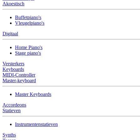
Akoestisch
Buffetpiano's
Vleugelpiano's
Digitaal
Home Piano's
Stage piano's
Versterkers
Keyboards
MIDI-Controller
Master-keyboard
Master Keyboards
Accordeons
Statieven
Instrumentenstatieven
Synths