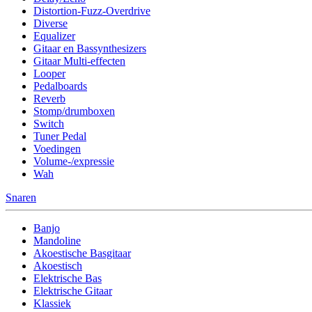
Distortion-Fuzz-Overdrive
Diverse
Equalizer
Gitaar en Bassynthesizers
Gitaar Multi-effecten
Looper
Pedalboards
Reverb
Stomp/drumboxen
Switch
Tuner Pedal
Voedingen
Volume-/expressie
Wah
Snaren
Banjo
Mandoline
Akoestische Basgitaar
Akoestisch
Elektrische Bas
Elektrische Gitaar
Klassiek