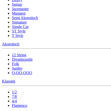
Jaguar
Jazzmaster
Mustang
Semi Akoestisch
Signature
Single Cut
ST Style
T Style
Akoestisch
12 String
Dreadnought
Folk
Jumbo
O-OO-OOO
Klassiek
1/2
7/8
4/4
Flamenco