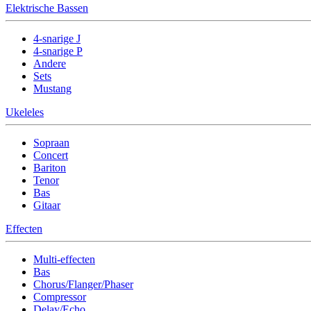
Elektrische Bassen
4-snarige J
4-snarige P
Andere
Sets
Mustang
Ukeleles
Sopraan
Concert
Bariton
Tenor
Bas
Gitaar
Effecten
Multi-effecten
Bas
Chorus/Flanger/Phaser
Compressor
Delay/Echo