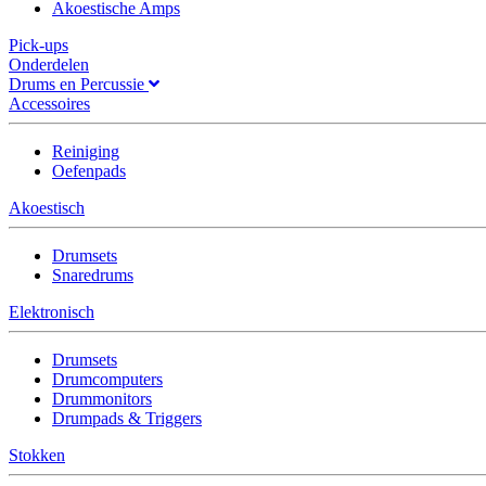
Akoestische Amps
Pick-ups
Onderdelen
Drums en Percussie
Accessoires
Reiniging
Oefenpads
Akoestisch
Drumsets
Snaredrums
Elektronisch
Drumsets
Drumcomputers
Drummonitors
Drumpads & Triggers
Stokken