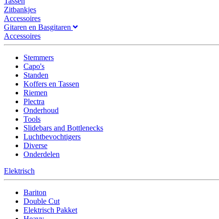
Tassen
Zitbankjes
Accessoires
Gitaren en Basgitaren
Accessoires
Stemmers
Capo's
Standen
Koffers en Tassen
Riemen
Plectra
Onderhoud
Tools
Slidebars and Bottlenecks
Luchtbevochtigers
Diverse
Onderdelen
Elektrisch
Bariton
Double Cut
Elektrisch Pakket
Heavy