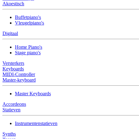
Akoestisch
Buffetpiano's
Vleugelpiano's
Digitaal
Home Piano's
Stage piano's
Versterkers
Keyboards
MIDI-Controller
Master-keyboard
Master Keyboards
Accordeons
Statieven
Instrumentenstatieven
Synths