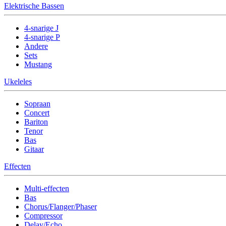
Elektrische Bassen
4-snarige J
4-snarige P
Andere
Sets
Mustang
Ukeleles
Sopraan
Concert
Bariton
Tenor
Bas
Gitaar
Effecten
Multi-effecten
Bas
Chorus/Flanger/Phaser
Compressor
Delay/Echo