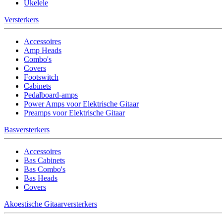
Ukelele
Versterkers
Accessoires
Amp Heads
Combo's
Covers
Footswitch
Cabinets
Pedalboard-amps
Power Amps voor Elektrische Gitaar
Preamps voor Elektrische Gitaar
Basversterkers
Accessoires
Bas Cabinets
Bas Combo's
Bas Heads
Covers
Akoestische Gitaarversterkers