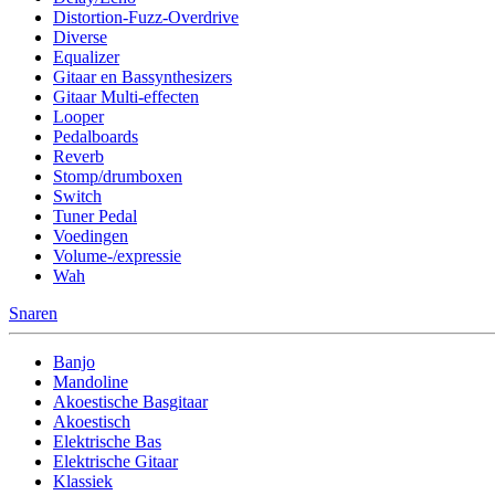
Distortion-Fuzz-Overdrive
Diverse
Equalizer
Gitaar en Bassynthesizers
Gitaar Multi-effecten
Looper
Pedalboards
Reverb
Stomp/drumboxen
Switch
Tuner Pedal
Voedingen
Volume-/expressie
Wah
Snaren
Banjo
Mandoline
Akoestische Basgitaar
Akoestisch
Elektrische Bas
Elektrische Gitaar
Klassiek