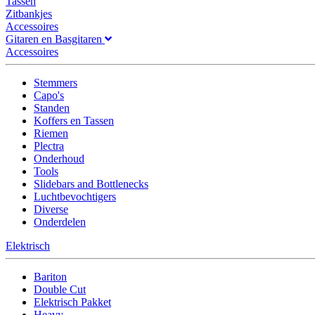
Tassen
Zitbankjes
Accessoires
Gitaren en Basgitaren
Accessoires
Stemmers
Capo's
Standen
Koffers en Tassen
Riemen
Plectra
Onderhoud
Tools
Slidebars and Bottlenecks
Luchtbevochtigers
Diverse
Onderdelen
Elektrisch
Bariton
Double Cut
Elektrisch Pakket
Heavy