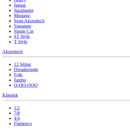
Jaguar
Jazzmaster
Mustang
Semi Akoestisch
Signature
Single Cut
ST Style
T Style
Akoestisch
12 String
Dreadnought
Folk
Jumbo
O-OO-OOO
Klassiek
1/2
7/8
4/4
Flamenco