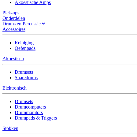
Akoestische Amps
Pick-ups
Onderdelen
Drums en Percussie
Accessoires
Reiniging
Oefenpads
Akoestisch
Drumsets
Snaredrums
Elektronisch
Drumsets
Drumcomputers
Drummonitors
Drumpads & Triggers
Stokken