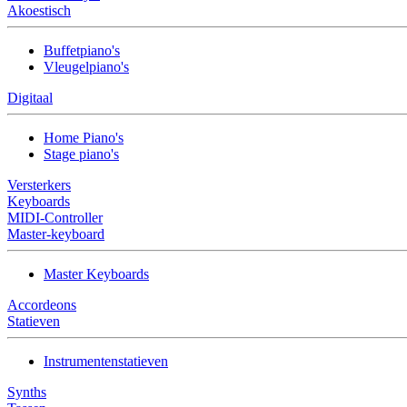
Akoestisch
Buffetpiano's
Vleugelpiano's
Digitaal
Home Piano's
Stage piano's
Versterkers
Keyboards
MIDI-Controller
Master-keyboard
Master Keyboards
Accordeons
Statieven
Instrumentenstatieven
Synths