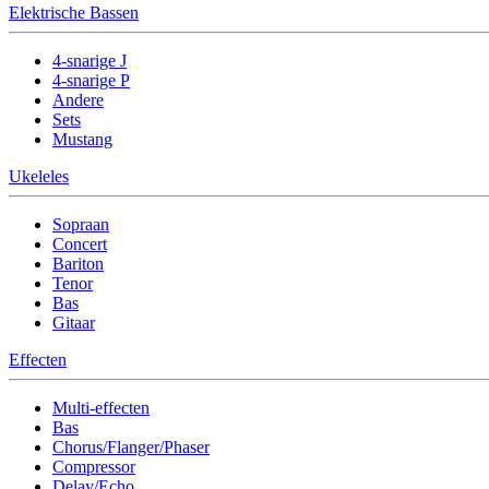
Elektrische Bassen
4-snarige J
4-snarige P
Andere
Sets
Mustang
Ukeleles
Sopraan
Concert
Bariton
Tenor
Bas
Gitaar
Effecten
Multi-effecten
Bas
Chorus/Flanger/Phaser
Compressor
Delay/Echo