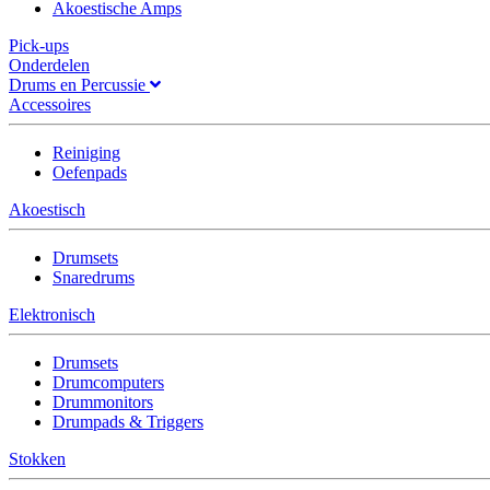
Akoestische Amps
Pick-ups
Onderdelen
Drums en Percussie
Accessoires
Reiniging
Oefenpads
Akoestisch
Drumsets
Snaredrums
Elektronisch
Drumsets
Drumcomputers
Drummonitors
Drumpads & Triggers
Stokken