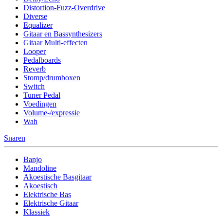
Distortion-Fuzz-Overdrive
Diverse
Equalizer
Gitaar en Bassynthesizers
Gitaar Multi-effecten
Looper
Pedalboards
Reverb
Stomp/drumboxen
Switch
Tuner Pedal
Voedingen
Volume-/expressie
Wah
Snaren
Banjo
Mandoline
Akoestische Basgitaar
Akoestisch
Elektrische Bas
Elektrische Gitaar
Klassiek