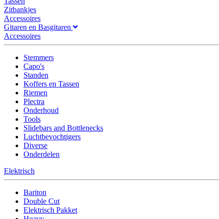
Tassen
Zitbankjes
Accessoires
Gitaren en Basgitaren
Accessoires
Stemmers
Capo's
Standen
Koffers en Tassen
Riemen
Plectra
Onderhoud
Tools
Slidebars and Bottlenecks
Luchtbevochtigers
Diverse
Onderdelen
Elektrisch
Bariton
Double Cut
Elektrisch Pakket
Heavy