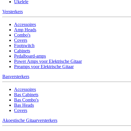
Ukelele
Versterkers
Accessoires
Amp Heads
Combo's
Covers
Footswitch
Cabinets
Pedalboard-amps
Power Amps voor Elektrische Gitaar
Preamps voor Elektrische Gitaar
Basversterkers
Accessoires
Bas Cabinets
Bas Combo's
Bas Heads
Covers
Akoestische Gitaarversterkers