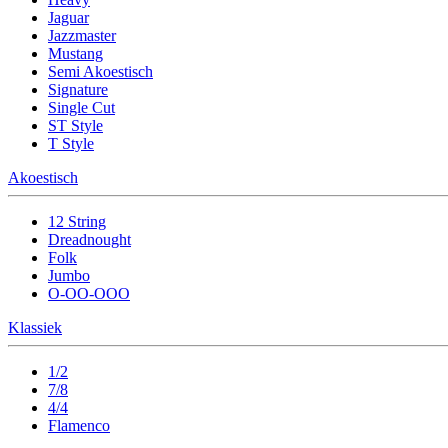
Jaguar
Jazzmaster
Mustang
Semi Akoestisch
Signature
Single Cut
ST Style
T Style
Akoestisch
12 String
Dreadnought
Folk
Jumbo
O-OO-OOO
Klassiek
1/2
7/8
4/4
Flamenco