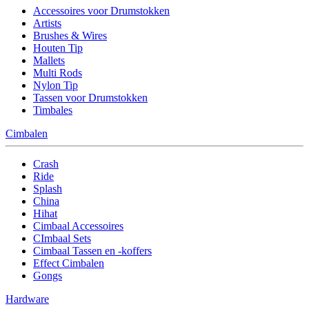
Accessoires voor Drumstokken
Artists
Brushes & Wires
Houten Tip
Mallets
Multi Rods
Nylon Tip
Tassen voor Drumstokken
Timbales
Cimbalen
Crash
Ride
Splash
China
Hihat
Cimbaal Accessoires
CImbaal Sets
Cimbaal Tassen en -koffers
Effect Cimbalen
Gongs
Hardware