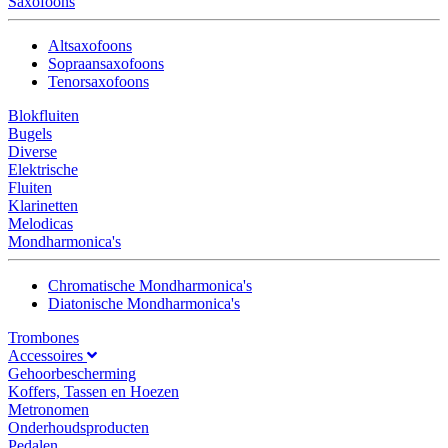
Saxofoons
Altsaxofoons
Sopraansaxofoons
Tenorsaxofoons
Blokfluiten
Bugels
Diverse
Elektrische
Fluiten
Klarinetten
Melodicas
Mondharmonica's
Chromatische Mondharmonica's
Diatonische Mondharmonica's
Trombones
Accessoires
Gehoorbescherming
Koffers, Tassen en Hoezen
Metronomen
Onderhoudsproducten
Pedalen