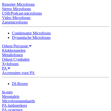
Reporter Microfoons
Stereo Microfoons
USB/Podcast-microfoons
Video Microfoons
Zangmicrofoons
Condensator Microfoons
Dynamische Microfoons
Orkest Percussie
Klokkenspelen
Metallofonen
Orkest Cymbalen
Xylofoons
PA
Accessoires voor PA
DI-Boxen
In-ears
Mengtafels
Microfoonstandaards
PA-luidsprekers
PA-systemen