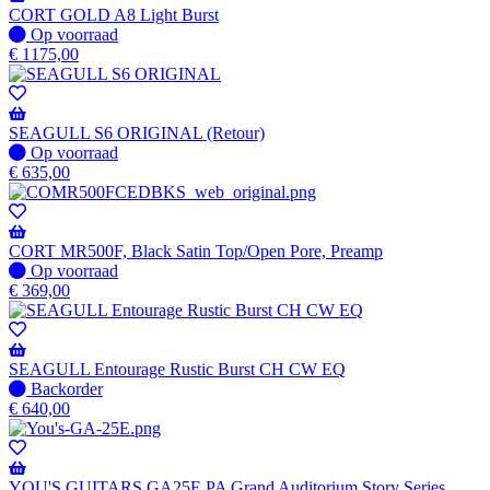
verzonden
CORT GOLD A8 Light Burst
wanneer
Op
Op voorraad
beschikbaar
voorraad
€
1175,00
SEAGULL S6 ORIGINAL (Retour)
Op
Op voorraad
voorraad
€
635,00
CORT MR500F, Black Satin Top/Open Pore, Preamp
Op
Op voorraad
voorraad
€
369,00
SEAGULL Entourage Rustic Burst CH CW EQ
Niet
Backorder
op
€
640,00
voorraad
-
Wordt
verzonden
YOU'S GUITARS GA25E PA Grand Auditorium Story Series