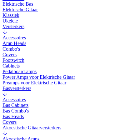
Elektrische Bas
Elektrische Gitaar
Klassiek
Ukelele
Versterkers
Accessoires
Amp Heads
Combo's
Covers
Footswitch
Cabinets
Pedalboard-amps
Power Amps voor Elektrische Gitaar
Preamps voor Elektrische Gitaar
Basversterkers
Accessoires
Bas Cabinets
Bas Combo's
Bas Heads
Covers
Akoestische Gitaarversterkers
Akoestische Amps