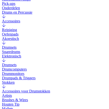
Pick-ups
Onderdelen
Drums en Percussie
Accessoires
Reiniging
Oefenpads
Akoestisch
Drumsets
Snaredrums
Elektronisch
Drumsets
Drumcomputers
Drummonitors
Drumpads & Triggers
Stokken
Accessoires voor Drumstokken
Artists
Brushes & Wires
Houten Tip
Mallets