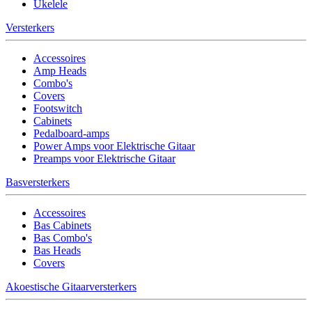
Ukelele
Versterkers
Accessoires
Amp Heads
Combo's
Covers
Footswitch
Cabinets
Pedalboard-amps
Power Amps voor Elektrische Gitaar
Preamps voor Elektrische Gitaar
Basversterkers
Accessoires
Bas Cabinets
Bas Combo's
Bas Heads
Covers
Akoestische Gitaarversterkers