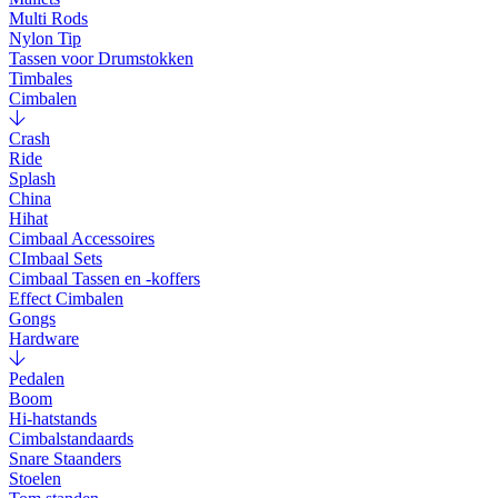
Multi Rods
Nylon Tip
Tassen voor Drumstokken
Timbales
Cimbalen
Crash
Ride
Splash
China
Hihat
Cimbaal Accessoires
CImbaal Sets
Cimbaal Tassen en -koffers
Effect Cimbalen
Gongs
Hardware
Pedalen
Boom
Hi-hatstands
Cimbalstandaards
Snare Staanders
Stoelen