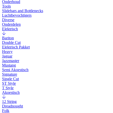
Onderhoud
Tools
Slidebars and Bottlenecks
Luchtbevochtigers
Diverse
Onderdelen
Elektrisch
Bariton
Double Cut
Elektrisch Pakket
Heavy
Jaguar
Jazzmaster
Mustang
Semi Akoestisch
Signature
Single Cut
ST Style
T Style
Akoestisch
12 String
Dreadnought
Folk