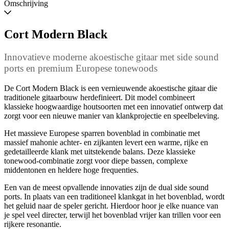
wanneer
Omschrijving
beschikbaar
Cort Modern Black
Innovatieve moderne akoestische gitaar met side sound
ports en premium Europese tonewoods
De Cort Modern Black is een vernieuwende akoestische gitaar die
traditionele gitaarbouw herdefinieert. Dit model combineert
klassieke hoogwaardige houtsoorten met een innovatief ontwerp dat
zorgt voor een nieuwe manier van klankprojectie en speelbeleving.
Het massieve Europese sparren bovenblad in combinatie met
massief mahonie achter- en zijkanten levert een warme, rijke en
gedetailleerde klank met uitstekende balans. Deze klassieke
tonewood-combinatie zorgt voor diepe bassen, complexe
middentonen en heldere hoge frequenties.
Een van de meest opvallende innovaties zijn de dual side sound
ports. In plaats van een traditioneel klankgat in het bovenblad, wordt
het geluid naar de speler gericht. Hierdoor hoor je elke nuance van
je spel veel directer, terwijl het bovenblad vrijer kan trillen voor een
rijkere resonantie.