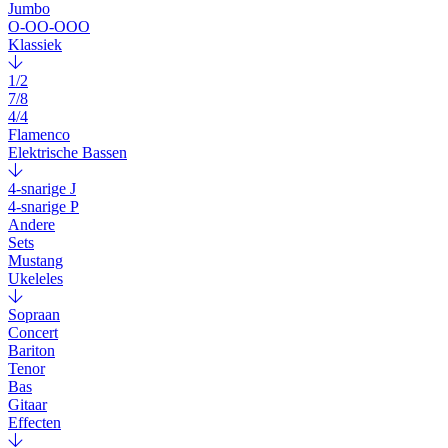
Jumbo
O-OO-OOO
Klassiek
1/2
7/8
4/4
Flamenco
Elektrische Bassen
4-snarige J
4-snarige P
Andere
Sets
Mustang
Ukeleles
Sopraan
Concert
Bariton
Tenor
Bas
Gitaar
Effecten