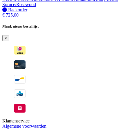
wanneer
Spruce/Rosewood
beschikbaar
Niet
Backorder
op
€
725,00
voorraad
-
Maak nieuw bestellijst
Wordt
verzonden
×
wanneer
beschikbaar
Klantenservice
Algemene voorwaarden