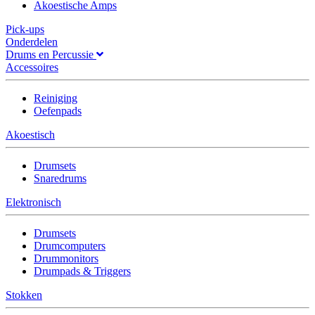
Akoestische Amps
Pick-ups
Onderdelen
Drums en Percussie
Accessoires
Reiniging
Oefenpads
Akoestisch
Drumsets
Snaredrums
Elektronisch
Drumsets
Drumcomputers
Drummonitors
Drumpads & Triggers
Stokken