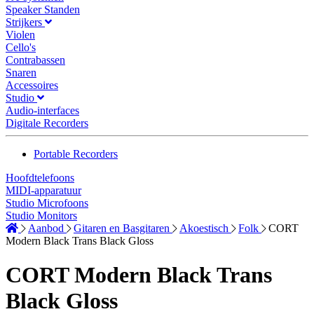
Speaker Standen
Strijkers
Violen
Cello's
Contrabassen
Snaren
Accessoires
Studio
Audio-interfaces
Digitale Recorders
Portable Recorders
Hoofdtelefoons
MIDI-apparatuur
Studio Microfoons
Studio Monitors
Aanbod
Gitaren en Basgitaren
Akoestisch
Folk
CORT
Modern Black Trans Black Gloss
CORT Modern Black Trans
Black Gloss