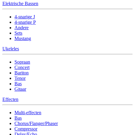
Elektrische Bassen
4-snarige J
4-snarige P
Andere
Sets
Mustang
Ukeleles
Sopraan
Concert
Bariton
Tenor
Bas
Gitaar
Effecten
Multi-effecten
Bas
Chorus/Flanger/Phaser
Compressor
Delay/Echo