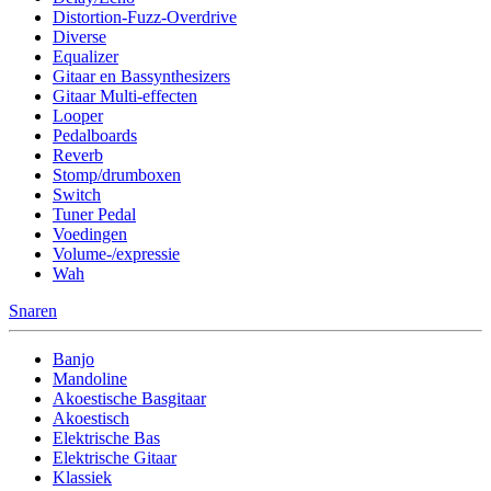
Distortion-Fuzz-Overdrive
Diverse
Equalizer
Gitaar en Bassynthesizers
Gitaar Multi-effecten
Looper
Pedalboards
Reverb
Stomp/drumboxen
Switch
Tuner Pedal
Voedingen
Volume-/expressie
Wah
Snaren
Banjo
Mandoline
Akoestische Basgitaar
Akoestisch
Elektrische Bas
Elektrische Gitaar
Klassiek