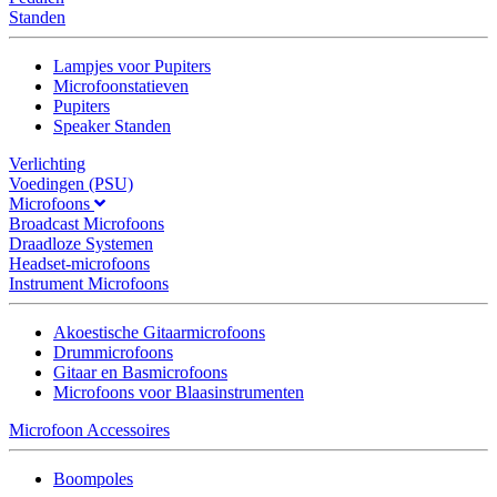
Standen
Lampjes voor Pupiters
Microfoonstatieven
Pupiters
Speaker Standen
Verlichting
Voedingen (PSU)
Microfoons
Broadcast Microfoons
Draadloze Systemen
Headset-microfoons
Instrument Microfoons
Akoestische Gitaarmicrofoons
Drummicrofoons
Gitaar en Basmicrofoons
Microfoons voor Blaasinstrumenten
Microfoon Accessoires
Boompoles