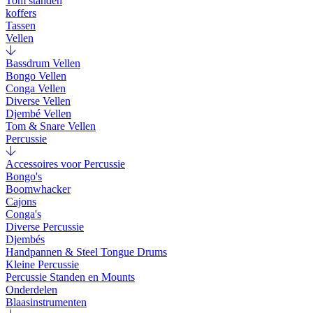
Tom standen
koffers
Tassen
Vellen
Bassdrum Vellen
Bongo Vellen
Conga Vellen
Diverse Vellen
Djembé Vellen
Tom & Snare Vellen
Percussie
Accessoires voor Percussie
Bongo's
Boomwhacker
Cajons
Conga's
Diverse Percussie
Djembés
Handpannen & Steel Tongue Drums
Kleine Percussie
Percussie Standen en Mounts
Onderdelen
Blaasinstrumenten