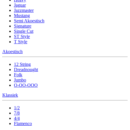
Jaguar
Jazzmaster
Mustang
Semi Akoestisch
Signature
Single Cut
ST Style
T Style
Akoestisch
12 String
Dreadnought
Folk
Jumbo
O-OO-OOO
Klassiek
1/2
7/8
4/4
Flamenco