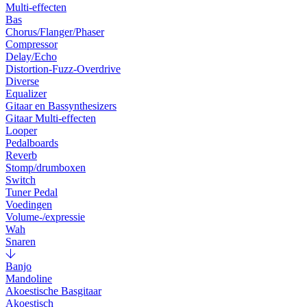
Multi-effecten
Bas
Chorus/Flanger/Phaser
Compressor
Delay/Echo
Distortion-Fuzz-Overdrive
Diverse
Equalizer
Gitaar en Bassynthesizers
Gitaar Multi-effecten
Looper
Pedalboards
Reverb
Stomp/drumboxen
Switch
Tuner Pedal
Voedingen
Volume-/expressie
Wah
Snaren
Banjo
Mandoline
Akoestische Basgitaar
Akoestisch