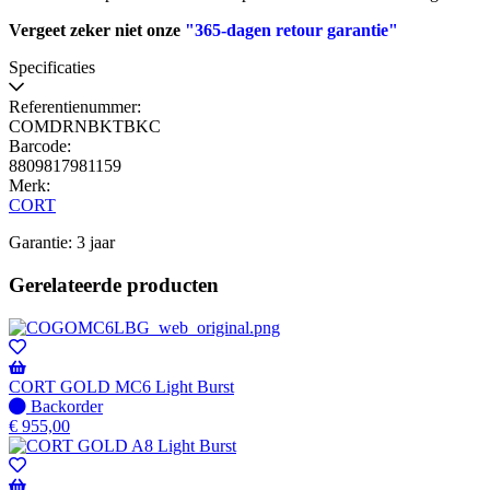
Vergeet zeker niet onze
"365-dagen retour garantie"
Specificaties
Referentienummer:
COMDRNBKTBKC
Barcode:
8809817981159
Merk:
CORT
Garantie: 3 jaar
Gerelateerde producten
CORT GOLD MC6 Light Burst
Niet
Backorder
op
€
955,00
voorraad
-
Wordt