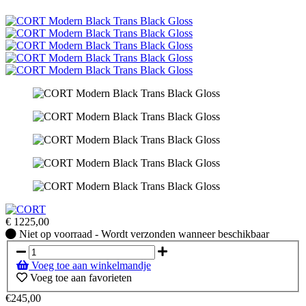
€
1225,00
Niet
Niet op voorraad - Wordt verzonden wanneer beschikbaar
op
voorraad
Voeg toe aan winkelmandje
-
Voeg toe aan favorieten
Wordt
verzonden
€245,00