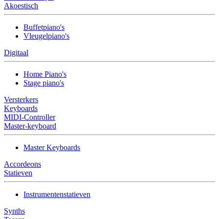
Akoestisch
Buffetpiano's
Vleugelpiano's
Digitaal
Home Piano's
Stage piano's
Versterkers
Keyboards
MIDI-Controller
Master-keyboard
Master Keyboards
Accordeons
Statieven
Instrumentenstatieven
Synths