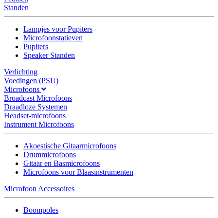
Standen
Lampjes voor Pupiters
Microfoonstatieven
Pupiters
Speaker Standen
Verlichting
Voedingen (PSU)
Microfoons
Broadcast Microfoons
Draadloze Systemen
Headset-microfoons
Instrument Microfoons
Akoestische Gitaarmicrofoons
Drummicrofoons
Gitaar en Basmicrofoons
Microfoons voor Blaasinstrumenten
Microfoon Accessoires
Boompoles