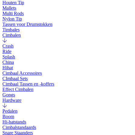
Houten Tip
Mallets
Multi Rods
Nylon Tip
Tassen voor Drumstokken
Timbales
Cimbalen
Crash
Ride
Splash
China
Hihat
Cimbaal Accessoires
CImbaal Sets
Cimbaal Tassen en -koffers
Effect Cimbalen
Gongs
Hardware
Pedalen
Boom
Hi-hatstands
Cimbalstandaards
Snare Staanders