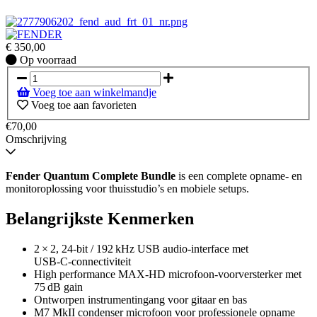
€
350,00
Op
Op voorraad
voorraad
Voeg toe aan winkelmandje
Voeg toe aan favorieten
€70,00
Omschrijving
Fender Quantum Complete Bundle
is een complete opname‑ en
monitoroplossing voor thuisstudio’s en mobiele setups.
Belangrijkste Kenmerken
2 × 2, 24‑bit / 192 kHz USB audio‑interface met
USB‑C‑connectiviteit
High performance MAX‑HD microfoon‑voorversterker met
75 dB gain
Ontworpen instrumentingang voor gitaar en bas
M7 MkII condenser microfoon voor professionele opname