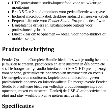
HD7 professionele studio‑koptelefoon voor nauwkeurige
monitoring
Eris 3.5 Gen 2 studiomonitors voor gedetailleerde weergave
Inclusief microfoonkabel, desktopstandaard en speaker‑kabels
Perpetual‑licentie voor
Fender Studio Pro
‑productiesoftware
Laag‑latentie drivers en gebalanceerde outputs voor
professioneel gebruik
Direct klaar om te opnemen — ideaal voor home‑studio’s of
mobiele setups
Productbeschrijving
Fender Quantum Complete Bundle biedt alles wat je nodig hebt om
je muziek te creëren, produceren en af te luisteren in één complete
set. De hoogwaardige audio‑interface met MAX‑HD preamp zorgt
voor schone, gedetailleerde opnames van instrumenten en vocals.
De meegeleverde monitoren, koptelefoon en microfoon geven
professionele opname‑ en luisterkwaliteit. De meegeleverde Fender
Studio Pro software biedt een volledige productieomgeving voor
opnemen, mixen en masteren. Dankzij de USB‑C‑connectiviteit en
plug‑and‑play‑workflow kun je meteen aan de slag.
Specificaties