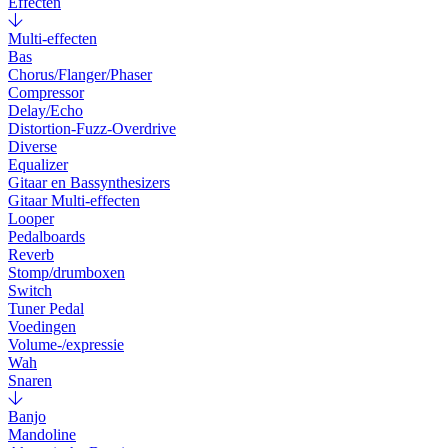
Effecten
Multi-effecten
Bas
Chorus/Flanger/Phaser
Compressor
Delay/Echo
Distortion-Fuzz-Overdrive
Diverse
Equalizer
Gitaar en Bassynthesizers
Gitaar Multi-effecten
Looper
Pedalboards
Reverb
Stomp/drumboxen
Switch
Tuner Pedal
Voedingen
Volume-/expressie
Wah
Snaren
Banjo
Mandoline