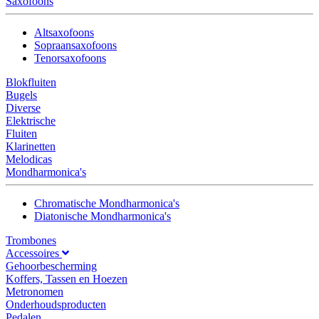
Saxofoons
Altsaxofoons
Sopraansaxofoons
Tenorsaxofoons
Blokfluiten
Bugels
Diverse
Elektrische
Fluiten
Klarinetten
Melodicas
Mondharmonica's
Chromatische Mondharmonica's
Diatonische Mondharmonica's
Trombones
Accessoires
Gehoorbescherming
Koffers, Tassen en Hoezen
Metronomen
Onderhoudsproducten
Pedalen