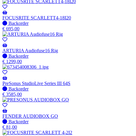
voorraad
-
Wordt
verzonden
FOCUSRITE SCARLETT4-18I20
wanneer
Niet
Backorder
beschikbaar
op
€
695,00
voorraad
-
Wordt
verzonden
ARTURIA Audiofuse16 Rig
wanneer
Niet
Backorder
beschikbaar
op
€
1299,00
voorraad
-
Wordt
verzonden
PreSonus StudioLive Series III 64S
wanneer
Niet
Backorder
beschikbaar
op
€
3585,00
voorraad
-
Wordt
verzonden
FENDER AUDIOBOX GO
wanneer
Niet
Backorder
beschikbaar
op
€
81,00
voorraad