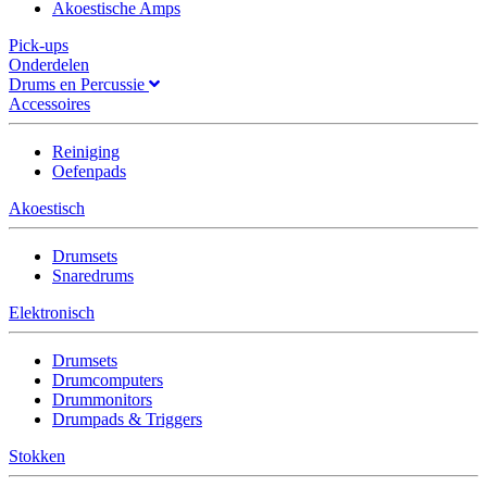
Akoestische Amps
Pick-ups
Onderdelen
Drums en Percussie
Accessoires
Reiniging
Oefenpads
Akoestisch
Drumsets
Snaredrums
Elektronisch
Drumsets
Drumcomputers
Drummonitors
Drumpads & Triggers
Stokken