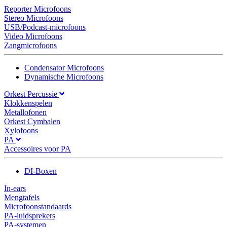
Reporter Microfoons
Stereo Microfoons
USB/Podcast-microfoons
Video Microfoons
Zangmicrofoons
Condensator Microfoons
Dynamische Microfoons
Orkest Percussie
Klokkenspelen
Metallofonen
Orkest Cymbalen
Xylofoons
PA
Accessoires voor PA
DI-Boxen
In-ears
Mengtafels
Microfoonstandaards
PA-luidsprekers
PA-systemen