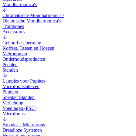
Mondharmonica's
Chromatische Mondharmonica's
Diatonische Mondharmonica's
Trombones
Accessoires
Gehoorbescherming
Koffers, Tassen en Hoezen
Metronomen
Onderhoudsproducten
Pedalen
Standen
Lampjes voor Pupiters
Microfoonstatieven
Pupiters
Speaker Standen
Verlichting
Voedingen (PSU)
Microfoons
Broadcast Microfoons
Draadloze Systemen
Headset-microfoons