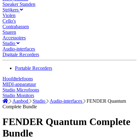
Speaker Standen
Strijkers
Violen
Cello's
Contrabassen
Snaren
Accessoires
Studio
Audio-interfaces
Digitale Recorders
Portable Recorders
Hoofdtelefoons
MIDI-apparatuur
Studio Microfoons
Studio Monitors
Aanbod
Studio
Audio-interfaces
FENDER Quantum
Complete Bundle
FENDER Quantum Complete
Bundle