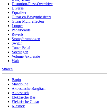
Distortion-Fuzz-Overdrive
Diverse
Equalizer
Gitaar en Bassynthesizers
Gitaar Multi-effecten
Looper
Pedalboards
Reverb
Stomp/drumboxen
Switch
Tuner Pedal
Voedingen
Volume-/expressie
Wah
Snaren
Banjo
Mandoline
Akoestische Basgitaar
Akoestisch
Elektrische Bas
Elektrische Gitaar
Klassiek