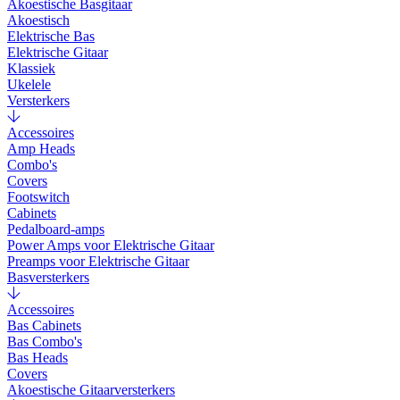
Akoestische Basgitaar
Akoestisch
Elektrische Bas
Elektrische Gitaar
Klassiek
Ukelele
Versterkers
Accessoires
Amp Heads
Combo's
Covers
Footswitch
Cabinets
Pedalboard-amps
Power Amps voor Elektrische Gitaar
Preamps voor Elektrische Gitaar
Basversterkers
Accessoires
Bas Cabinets
Bas Combo's
Bas Heads
Covers
Akoestische Gitaarversterkers