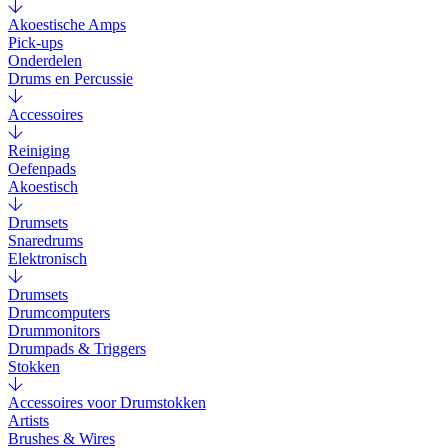
Akoestische Amps
Pick-ups
Onderdelen
Drums en Percussie
Accessoires
Reiniging
Oefenpads
Akoestisch
Drumsets
Snaredrums
Elektronisch
Drumsets
Drumcomputers
Drummonitors
Drumpads & Triggers
Stokken
Accessoires voor Drumstokken
Artists
Brushes & Wires