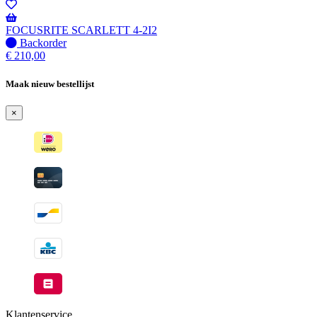
-
Wordt
verzonden
FOCUSRITE SCARLETT 4-2I2
wanneer
Niet
Backorder
beschikbaar
op
€
210,00
voorraad
-
Maak nieuw bestellijst
Wordt
verzonden
×
wanneer
beschikbaar
Klantenservice