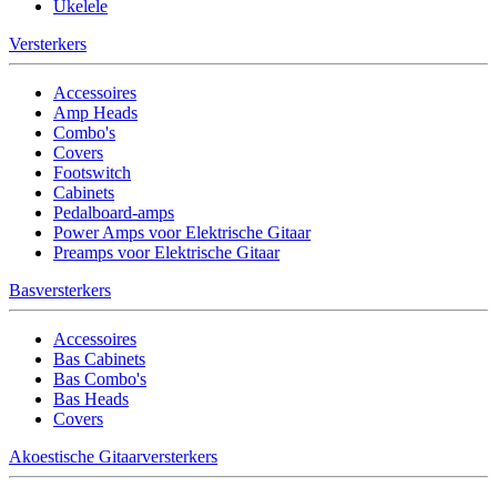
Ukelele
Versterkers
Accessoires
Amp Heads
Combo's
Covers
Footswitch
Cabinets
Pedalboard-amps
Power Amps voor Elektrische Gitaar
Preamps voor Elektrische Gitaar
Basversterkers
Accessoires
Bas Cabinets
Bas Combo's
Bas Heads
Covers
Akoestische Gitaarversterkers