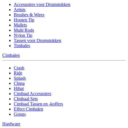
Accessoires voor Drumstokken
Artists
Brushes & Wires
Houten Tip
Mallets
Multi Rods
Nylon Tip
Tassen voor Drumstokken
Timbales
Cimbalen
Crash
Ride
Splash
China
Hihat
Cimbaal Accessoires
CImbaal Sets
Cimbaal Tassen en -koffers
Effect Cimbalen
Gongs
Hardware