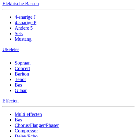
Elektrische Bassen
4-snarige J
4-snarige P
Andere 5
Sets
Mustang
Ukeleles
Sopraan
Concert
Bariton
Tenor
Bas
Gitaar
Effecten
Multi-effecten
Bas
Chorus/Flanger/Phaser
Compressor
Delay/Echo