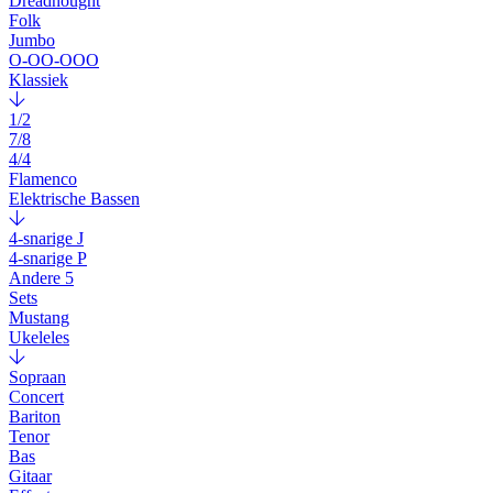
Dreadnought
Folk
Jumbo
O-OO-OOO
Klassiek
1/2
7/8
4/4
Flamenco
Elektrische Bassen
4-snarige J
4-snarige P
Andere 5
Sets
Mustang
Ukeleles
Sopraan
Concert
Bariton
Tenor
Bas
Gitaar