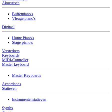
Akoestisch
Buffetpiano's
Vleugelpiano's
Digitaal
Home Piano's
Stage piano's
Versterkers
Keyboards
MIDI-Controller
Master-keyboard
Master Keyboards
Accordeons
Statieven
Instrumentenstatieven
Synths