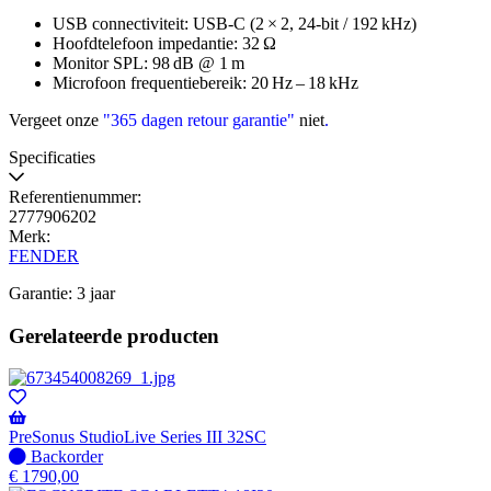
USB connectiviteit: USB‑C (2 × 2, 24‑bit / 192 kHz)
Hoofdtelefoon impedantie: 32 Ω
Monitor SPL: 98 dB @ 1 m
Microfoon frequentiebereik: 20 Hz – 18 kHz
Vergeet onze
"365 dagen retour garantie"
niet
.
Specificaties
Referentienummer:
2777906202
Merk:
FENDER
Garantie: 3 jaar
Gerelateerde producten
PreSonus StudioLive Series III 32SC
Niet
Backorder
op
€
1790,00