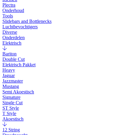
Plectra
Onderhoud
Tools
Slidebars and Bottlenecks
Luchtbevochtigers
Diverse
Onderdelen
Elektrisch
Bariton
Double Cut
Elektrisch Pakket
Heavy
Jaguar
Jazzmaster
Mustang
Semi Akoestisch
Signature
Single Cut
ST Style
T Style
Akoestisch
12 String