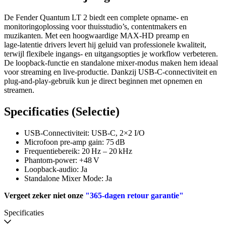
De Fender Quantum LT 2 biedt een complete opname‑ en
monitoringoplossing voor thuisstudio’s, contentmakers en
muzikanten. Met een hoogwaardige MAX‑HD preamp en
lage‑latentie drivers levert hij geluid van professionele kwaliteit,
terwijl flexibele ingangs‑ en uitgangsopties je workflow verbeteren.
De loopback‑functie en standalone mixer‑modus maken hem ideaal
voor streaming en live‑productie. Dankzij USB‑C‑connectiviteit en
plug‑and‑play‑gebruik kun je direct beginnen met opnemen en
streamen.
Specificaties (Selectie)
USB‑Connectiviteit: USB‑C, 2×2 I/O
Microfoon pre‑amp gain: 75 dB
Frequentiebereik: 20 Hz – 20 kHz
Phantom‑power: +48 V
Loopback‑audio: Ja
Standalone Mixer Mode: Ja
Vergeet zeker niet onze
"365-dagen retour garantie"
Specificaties