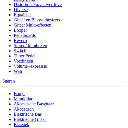
Distortion-Fuzz-Overdrive
Diverse
Equalizer
Gitaar en Bassynthesizers
Gitaar Multi-effecten
Looper
Pedalboards
Reverb
Stomp/drumboxen
Switch
Tuner Pedal
Voedingen
Volume-/expressie
Wah
Snaren
Banjo
Mandoline
Akoestische Basgitaar
Akoestisch
Elektrische Bas
Elektrische Gitaar
Klassiek