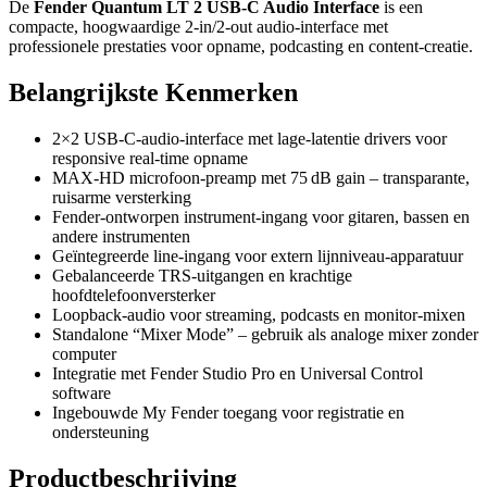
De
Fender Quantum LT 2 USB‑C Audio Interface
is een
compacte, hoogwaardige 2‑in/2‑out audio‑interface met
professionele prestaties voor opname, podcasting en content‑creatie.
Belangrijkste Kenmerken
2×2 USB‑C‑audio‑interface met lage‑latentie drivers voor
responsive real‑time opname
MAX‑HD microfoon‑preamp met 75 dB gain – transparante,
ruisarme versterking
Fender‑ontworpen instrument‑ingang voor gitaren, bassen en
andere instrumenten
Geïntegreerde line‑ingang voor extern lijnniveau‑apparatuur
Gebalanceerde TRS‑uitgangen en krachtige
hoofdtelefoonversterker
Loopback‑audio voor streaming, podcasts en monitor‑mixen
Standalone “Mixer Mode” – gebruik als analoge mixer zonder
computer
Integratie met Fender Studio Pro en Universal Control
software
Ingebouwde My Fender toegang voor registratie en
ondersteuning
Productbeschrijving