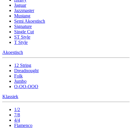
Jaguar
Jazzmaster
Mustang
Semi Akoestisch
Signature
Single Cut
ST Style
T Style
Akoestisch
12 String
Dreadnought
Folk
Jumbo
O-OO-OOO
Klassiek
1/2
7/8
4/4
Flamenco