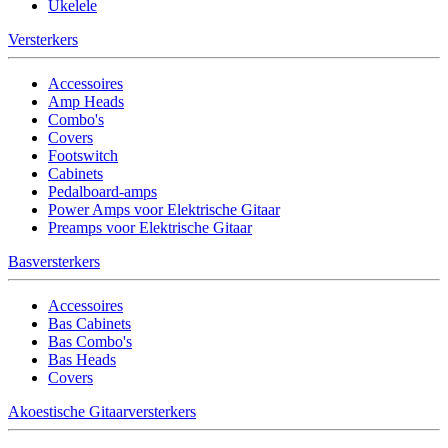
Ukelele
Versterkers
Accessoires
Amp Heads
Combo's
Covers
Footswitch
Cabinets
Pedalboard-amps
Power Amps voor Elektrische Gitaar
Preamps voor Elektrische Gitaar
Basversterkers
Accessoires
Bas Cabinets
Bas Combo's
Bas Heads
Covers
Akoestische Gitaarversterkers