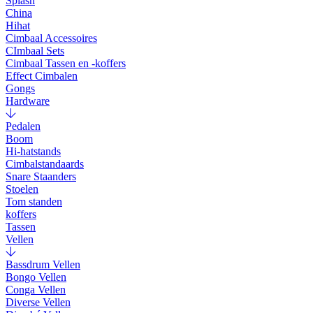
Splash
China
Hihat
Cimbaal Accessoires
CImbaal Sets
Cimbaal Tassen en -koffers
Effect Cimbalen
Gongs
Hardware
Pedalen
Boom
Hi-hatstands
Cimbalstandaards
Snare Staanders
Stoelen
Tom standen
koffers
Tassen
Vellen
Bassdrum Vellen
Bongo Vellen
Conga Vellen
Diverse Vellen