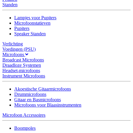
Standen
Lampjes voor Pupiters
Microfoonstatieven
Pupiters
Speaker Standen
Verlichting
Voedingen (PSU)
Microfoons
Broadcast Microfoons
Draadloze Systemen
Headset-microfoons
Instrument Microfoons
Akoestische Gitaarmicrofoons
Drummicrofoons
Gitaar en Basmicrofoons
Microfoons voor Blaasinstrumenten
Microfoon Accessoires
Boompoles