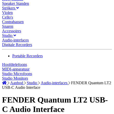
Speaker Standen
Strijkers
Violen
Cello's
Contrabassen
Snaren
Accessoires
Studio
Audio-interfaces
Digitale Recorders
Portable Recorders
Hoofdtelefoons
MIDI-apparatuur
Studio Microfoons
Studio Monitors
Aanbod
Studio
Audio-interfaces
FENDER Quantum LT2
USB-C Audio Interface
FENDER Quantum LT2 USB-
C Audio Interface