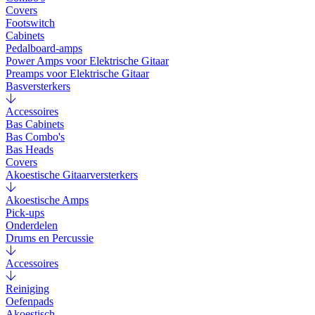
Covers
Footswitch
Cabinets
Pedalboard-amps
Power Amps voor Elektrische Gitaar
Preamps voor Elektrische Gitaar
Basversterkers
Accessoires
Bas Cabinets
Bas Combo's
Bas Heads
Covers
Akoestische Gitaarversterkers
Akoestische Amps
Pick-ups
Onderdelen
Drums en Percussie
Accessoires
Reiniging
Oefenpads
Akoestisch