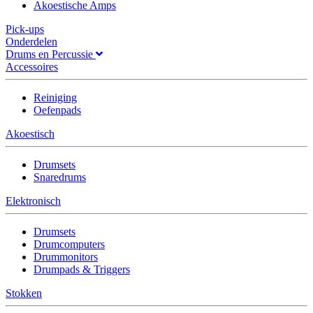
Akoestische Amps
Pick-ups
Onderdelen
Drums en Percussie
Accessoires
Reiniging
Oefenpads
Akoestisch
Drumsets
Snaredrums
Elektronisch
Drumsets
Drumcomputers
Drummonitors
Drumpads & Triggers
Stokken