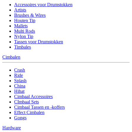
Accessoires voor Drumstokken
Artists
Brushes & Wires
Houten Tip
Mallets
Multi Rods
Nylon Tip
Tassen voor Drumstokken
Timbales
Cimbalen
Crash
Ride
Splash
China
Hihat
Cimbaal Accessoires
CImbaal Sets
Cimbaal Tassen en -koffers
Effect Cimbalen
Gongs
Hardware