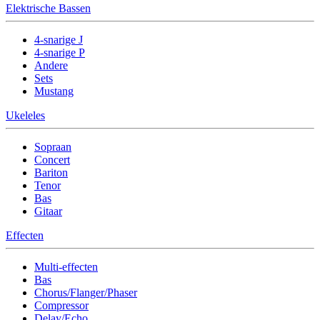
Elektrische Bassen
4-snarige J
4-snarige P
Andere
Sets
Mustang
Ukeleles
Sopraan
Concert
Bariton
Tenor
Bas
Gitaar
Effecten
Multi-effecten
Bas
Chorus/Flanger/Phaser
Compressor
Delay/Echo