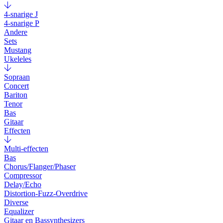
4-snarige J
4-snarige P
Andere
Sets
Mustang
Ukeleles
Sopraan
Concert
Bariton
Tenor
Bas
Gitaar
Effecten
Multi-effecten
Bas
Chorus/Flanger/Phaser
Compressor
Delay/Echo
Distortion-Fuzz-Overdrive
Diverse
Equalizer
Gitaar en Bassynthesizers