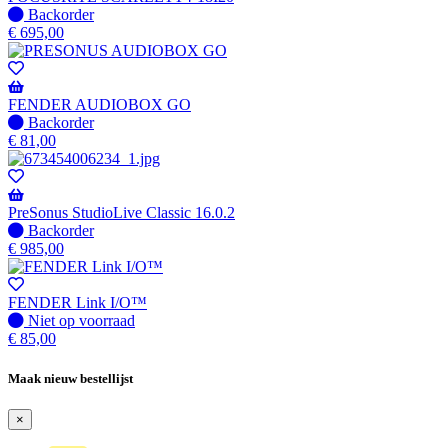
wanneer
Niet
Backorder
beschikbaar
op
€
695,00
voorraad
-
Wordt
verzonden
FENDER AUDIOBOX GO
wanneer
Niet
Backorder
beschikbaar
op
€
81,00
voorraad
-
Wordt
verzonden
PreSonus StudioLive Classic 16.0.2
wanneer
Niet
Backorder
beschikbaar
op
€
985,00
voorraad
-
Wordt
FENDER Link I/O™
verzonden
Niet
Niet op voorraad
wanneer
op
€
85,00
beschikbaar
voorraad
Maak nieuw bestellijst
×