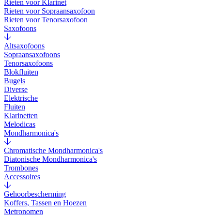
Rieten voor Klarinet
Rieten voor Sopraansaxofoon
Rieten voor Tenorsaxofoon
Saxofoons
Altsaxofoons
Sopraansaxofoons
Tenorsaxofoons
Blokfluiten
Bugels
Diverse
Elektrische
Fluiten
Klarinetten
Melodicas
Mondharmonica's
Chromatische Mondharmonica's
Diatonische Mondharmonica's
Trombones
Accessoires
Gehoorbescherming
Koffers, Tassen en Hoezen
Metronomen