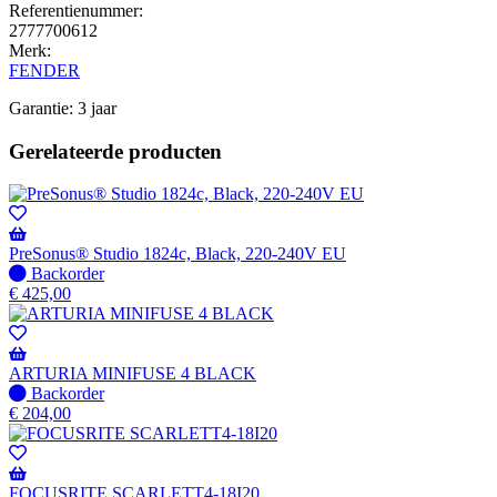
Referentienummer:
2777700612
Merk:
FENDER
Garantie: 3 jaar
Gerelateerde producten
PreSonus® Studio 1824c, Black, 220-240V EU
Niet
Backorder
op
€
425,00
voorraad
-
Wordt
verzonden
ARTURIA MINIFUSE 4 BLACK
wanneer
Niet
Backorder
beschikbaar
op
€
204,00
voorraad
-
Wordt
verzonden
FOCUSRITE SCARLETT4-18I20