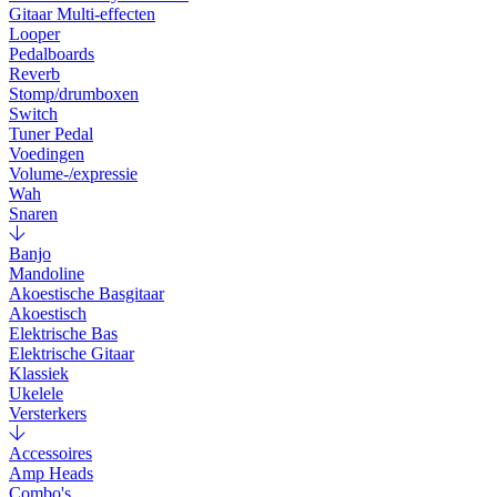
Gitaar Multi-effecten
Looper
Pedalboards
Reverb
Stomp/drumboxen
Switch
Tuner Pedal
Voedingen
Volume-/expressie
Wah
Snaren
Banjo
Mandoline
Akoestische Basgitaar
Akoestisch
Elektrische Bas
Elektrische Gitaar
Klassiek
Ukelele
Versterkers
Accessoires
Amp Heads
Combo's