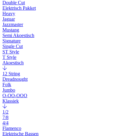
Double Cut
Elektrisch Pakket
Heavy
Jaguar
Jazzmaster
Mustang
Semi Akoestisch
Signature
Single Cut
ST Style
T Style
Akoestisch
12 String
Dreadnought
Folk
Jumbo
O-OO-OOO
Klassiek
1/2
7/8
4/4
Flamenco
Elektrische Bassen