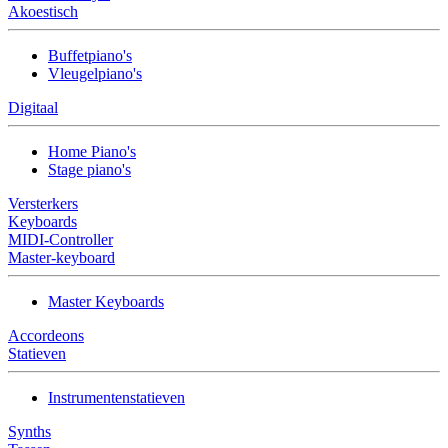
Akoestisch
Buffetpiano's
Vleugelpiano's
Digitaal
Home Piano's
Stage piano's
Versterkers
Keyboards
MIDI-Controller
Master-keyboard
Master Keyboards
Accordeons
Statieven
Instrumentenstatieven
Synths