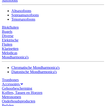
Saxofoons
Altsaxofoons
Sopraansaxofoons
Tenorsaxofoons
Blokfluiten
Bugels
Diverse
Elektrische
Fluiten
Klarinetten
Melodicas
Mondharmonica's
Chromatische Mondharmonica's
Diatonische Mondharmonica's
Trombones
Accessoires
Gehoorbescherming
Koffers, Tassen en Hoezen
Metronomen
Onderhoudsproducten
Pedalen