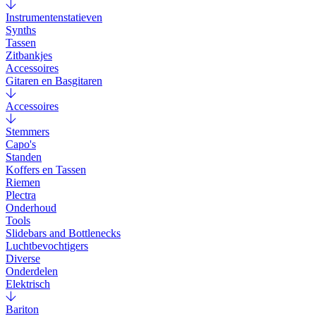
Instrumentenstatieven
Synths
Tassen
Zitbankjes
Accessoires
Gitaren en Basgitaren
Accessoires
Stemmers
Capo's
Standen
Koffers en Tassen
Riemen
Plectra
Onderhoud
Tools
Slidebars and Bottlenecks
Luchtbevochtigers
Diverse
Onderdelen
Elektrisch
Bariton