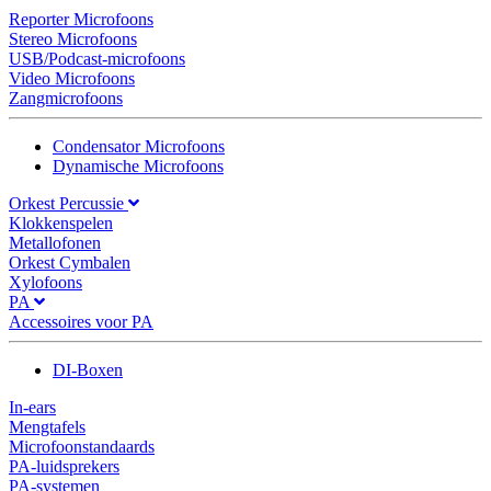
Reporter Microfoons
Stereo Microfoons
USB/Podcast-microfoons
Video Microfoons
Zangmicrofoons
Condensator Microfoons
Dynamische Microfoons
Orkest Percussie
Klokkenspelen
Metallofonen
Orkest Cymbalen
Xylofoons
PA
Accessoires voor PA
DI-Boxen
In-ears
Mengtafels
Microfoonstandaards
PA-luidsprekers
PA-systemen