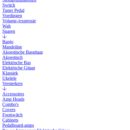
Switch
Tuner Pedal
Voedingen
Volume-/expressie
Wah
Snaren
Banjo
Mandoline
Akoestische Basgitaar
Akoestisch
Elektrische Bas
Elektrische Gitaar
Klassiek
Ukelele
Versterkers
Accessoires
Amp Heads
Combo's
Covers
Footswitch
Cabinets
Pedalboard-amps