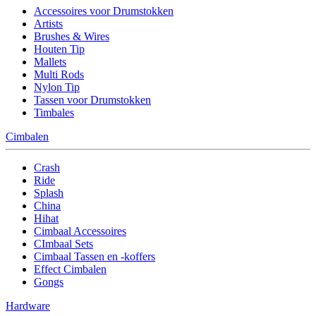
Accessoires voor Drumstokken
Artists
Brushes & Wires
Houten Tip
Mallets
Multi Rods
Nylon Tip
Tassen voor Drumstokken
Timbales
Cimbalen
Crash
Ride
Splash
China
Hihat
Cimbaal Accessoires
CImbaal Sets
Cimbaal Tassen en -koffers
Effect Cimbalen
Gongs
Hardware