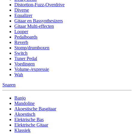
Distortion-Fuzz-Overdrive
Diverse
Equalizer
Gitaar en Bassynthesizers
Gitaar Multi-effecten
Looper
Pedalboards
Reverb
Stomp/drumboxen
Switch
Tuner Pedal
Voedingen
Volume-/expressie
Wah
Snaren
Banjo
Mandoline
Akoestische Basgitaar
Akoestisch
Elektrische Bas
Elektrische Gitaar
Klassiek