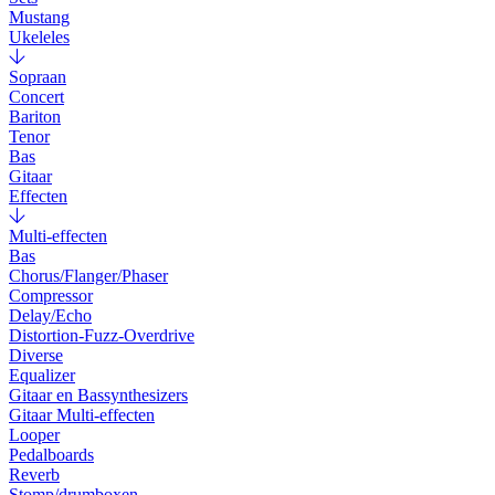
Mustang
Ukeleles
Sopraan
Concert
Bariton
Tenor
Bas
Gitaar
Effecten
Multi-effecten
Bas
Chorus/Flanger/Phaser
Compressor
Delay/Echo
Distortion-Fuzz-Overdrive
Diverse
Equalizer
Gitaar en Bassynthesizers
Gitaar Multi-effecten
Looper
Pedalboards
Reverb
Stomp/drumboxen