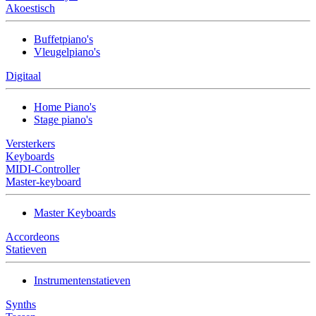
Akoestisch
Buffetpiano's
Vleugelpiano's
Digitaal
Home Piano's
Stage piano's
Versterkers
Keyboards
MIDI-Controller
Master-keyboard
Master Keyboards
Accordeons
Statieven
Instrumentenstatieven
Synths