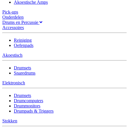
Akoestische Amps
Pick-ups
Onderdelen
Drums en Percussie
Accessoires
Reiniging
Oefenpads
Akoestisch
Drumsets
Snaredrums
Elektronisch
Drumsets
Drumcomputers
Drummonitors
Drumpads & Triggers
Stokken