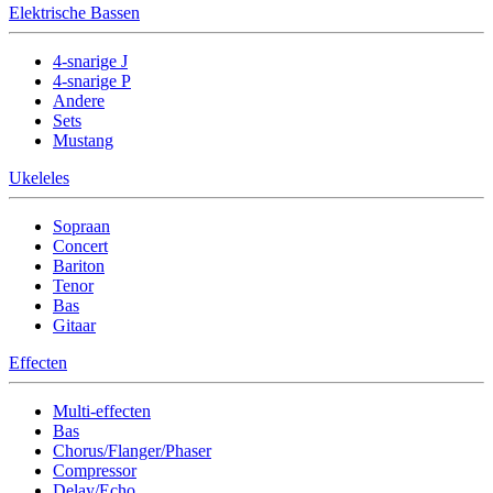
Elektrische Bassen
4-snarige J
4-snarige P
Andere
Sets
Mustang
Ukeleles
Sopraan
Concert
Bariton
Tenor
Bas
Gitaar
Effecten
Multi-effecten
Bas
Chorus/Flanger/Phaser
Compressor
Delay/Echo