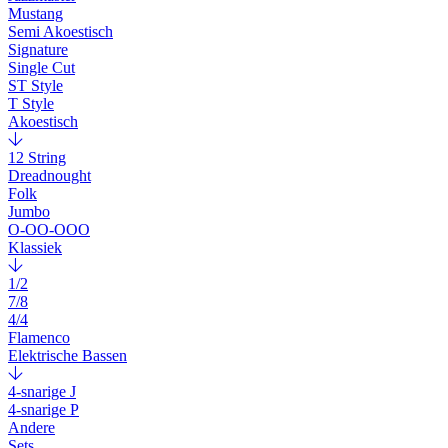
Mustang
Semi Akoestisch
Signature
Single Cut
ST Style
T Style
Akoestisch
12 String
Dreadnought
Folk
Jumbo
O-OO-OOO
Klassiek
1/2
7/8
4/4
Flamenco
Elektrische Bassen
4-snarige J
4-snarige P
Andere
Sets