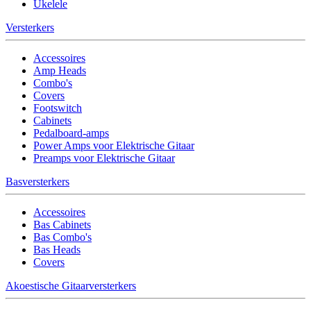
Ukelele
Versterkers
Accessoires
Amp Heads
Combo's
Covers
Footswitch
Cabinets
Pedalboard-amps
Power Amps voor Elektrische Gitaar
Preamps voor Elektrische Gitaar
Basversterkers
Accessoires
Bas Cabinets
Bas Combo's
Bas Heads
Covers
Akoestische Gitaarversterkers