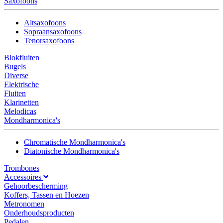
Saxofoons
Altsaxofoons
Sopraansaxofoons
Tenorsaxofoons
Blokfluiten
Bugels
Diverse
Elektrische
Fluiten
Klarinetten
Melodicas
Mondharmonica's
Chromatische Mondharmonica's
Diatonische Mondharmonica's
Trombones
Accessoires
Gehoorbescherming
Koffers, Tassen en Hoezen
Metronomen
Onderhoudsproducten
Pedalen