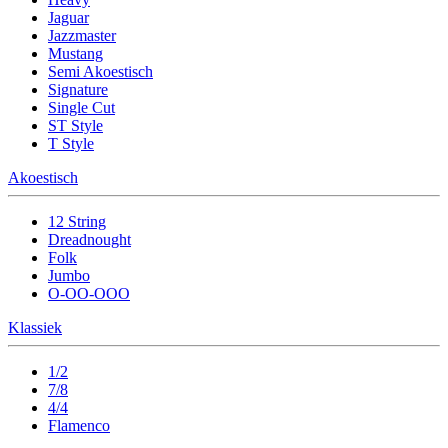
Jaguar
Jazzmaster
Mustang
Semi Akoestisch
Signature
Single Cut
ST Style
T Style
Akoestisch
12 String
Dreadnought
Folk
Jumbo
O-OO-OOO
Klassiek
1/2
7/8
4/4
Flamenco