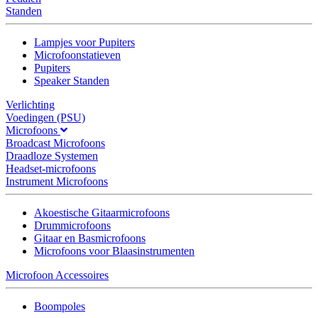
Standen
Lampjes voor Pupiters
Microfoonstatieven
Pupiters
Speaker Standen
Verlichting
Voedingen (PSU)
Microfoons
Broadcast Microfoons
Draadloze Systemen
Headset-microfoons
Instrument Microfoons
Akoestische Gitaarmicrofoons
Drummicrofoons
Gitaar en Basmicrofoons
Microfoons voor Blaasinstrumenten
Microfoon Accessoires
Boompoles