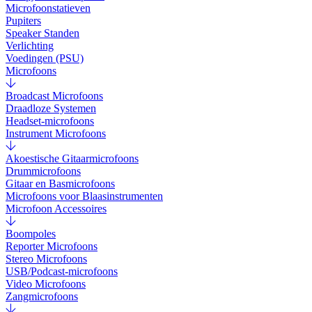
Microfoonstatieven
Pupiters
Speaker Standen
Verlichting
Voedingen (PSU)
Microfoons
Broadcast Microfoons
Draadloze Systemen
Headset-microfoons
Instrument Microfoons
Akoestische Gitaarmicrofoons
Drummicrofoons
Gitaar en Basmicrofoons
Microfoons voor Blaasinstrumenten
Microfoon Accessoires
Boompoles
Reporter Microfoons
Stereo Microfoons
USB/Podcast-microfoons
Video Microfoons
Zangmicrofoons