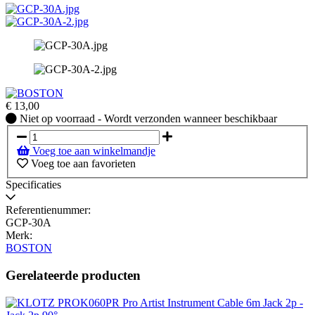
€
13,00
Niet
Niet op voorraad - Wordt verzonden wanneer beschikbaar
op
voorraad
Voeg toe aan winkelmandje
-
Voeg toe aan favorieten
Wordt
verzonden
Specificaties
wanneer
beschikbaar
Referentienummer:
GCP-30A
Merk:
BOSTON
Gerelateerde producten