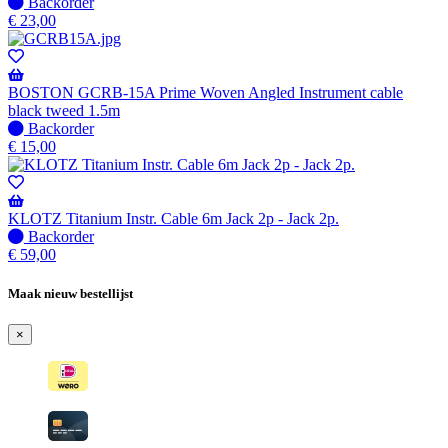
Niet
Backorder
op
€
23,00
voorraad
-
Wordt
verzonden
BOSTON GCRB-15A Prime Woven Angled Instrument cable
wanneer
black tweed 1.5m
beschikbaar
Niet
Backorder
op
€
15,00
voorraad
-
Wordt
verzonden
KLOTZ Titanium Instr. Cable 6m Jack 2p - Jack 2p.
wanneer
Niet
Backorder
beschikbaar
op
€
59,00
voorraad
-
Maak nieuw bestellijst
Wordt
verzonden
×
wanneer
beschikbaar