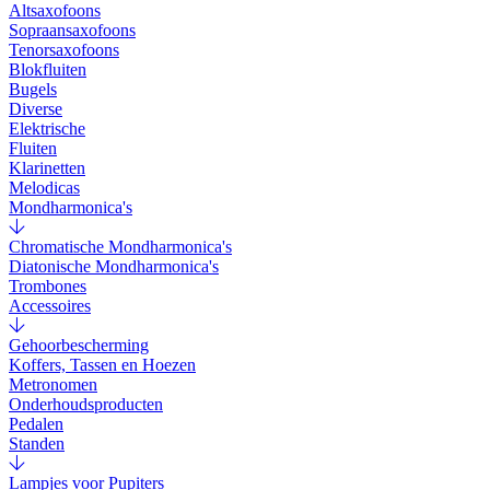
Altsaxofoons
Sopraansaxofoons
Tenorsaxofoons
Blokfluiten
Bugels
Diverse
Elektrische
Fluiten
Klarinetten
Melodicas
Mondharmonica's
Chromatische Mondharmonica's
Diatonische Mondharmonica's
Trombones
Accessoires
Gehoorbescherming
Koffers, Tassen en Hoezen
Metronomen
Onderhoudsproducten
Pedalen
Standen
Lampjes voor Pupiters