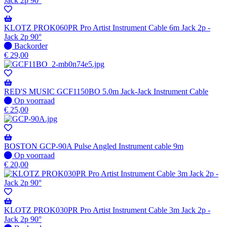
KLOTZ PROK060PR Pro Artist Instrument Cable 6m Jack 2p -
Jack 2p 90°
Niet
Backorder
op
€
29,00
voorraad
-
Wordt
verzonden
RED'S MUSIC GCF1150BO 5.0m Jack-Jack Instrument Cable
wanneer
Op
Op voorraad
beschikbaar
voorraad
€
25,00
BOSTON GCP-90A Pulse Angled Instrument cable 9m
Op
Op voorraad
voorraad
€
20,00
KLOTZ PROK030PR Pro Artist Instrument Cable 3m Jack 2p -
Jack 2p 90°