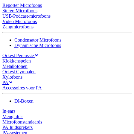
Reporter Microfoons
Stereo Microfoons
USB/Podcast-microfoons
Video Microfoons
Zangmicrofoons
Condensator Microfoons
Dynamische Microfoons
Orkest Percussie
Klokkenspelen
Metallofonen
Orkest Cymbalen
Xylofoons
PA
Accessoires voor PA
DI-Boxen
In-ears
Mengtafels
Microfoonstandaards
PA-luidsprekers
PA-systemen