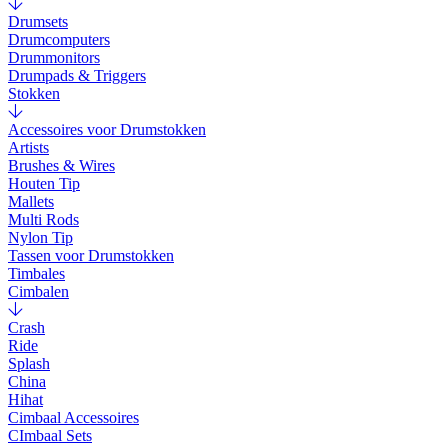
Drumsets
Drumcomputers
Drummonitors
Drumpads & Triggers
Stokken
Accessoires voor Drumstokken
Artists
Brushes & Wires
Houten Tip
Mallets
Multi Rods
Nylon Tip
Tassen voor Drumstokken
Timbales
Cimbalen
Crash
Ride
Splash
China
Hihat
Cimbaal Accessoires
CImbaal Sets