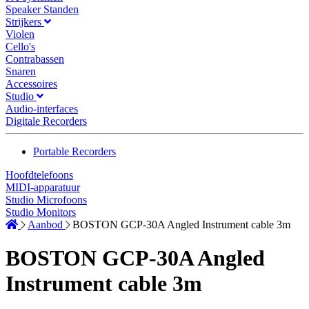
Speaker Standen
Strijkers
Violen
Cello's
Contrabassen
Snaren
Accessoires
Studio
Audio-interfaces
Digitale Recorders
Portable Recorders
Hoofdtelefoons
MIDI-apparatuur
Studio Microfoons
Studio Monitors
Aanbod
BOSTON GCP-30A Angled Instrument cable 3m
BOSTON GCP-30A Angled
Instrument cable 3m