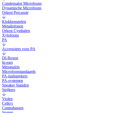
Condensator Microfoons
Dynamische Microfoons
Orkest Percussie
Klokkenspelen
Metallofonen
Orkest Cymbalen
Xylofoons
PA
Accessoires voor PA
DI-Boxen
In-ears
Mengtafels
Microfoonstandaards
PA-luidsprekers
PA-systemen
Speaker Standen
Strijkers
Violen
Cello's
Contrabassen
Snaren