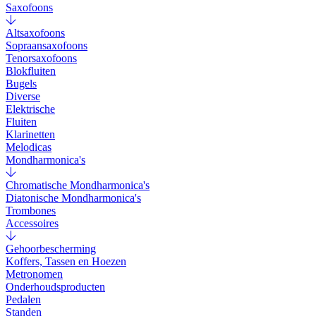
Saxofoons
Altsaxofoons
Sopraansaxofoons
Tenorsaxofoons
Blokfluiten
Bugels
Diverse
Elektrische
Fluiten
Klarinetten
Melodicas
Mondharmonica's
Chromatische Mondharmonica's
Diatonische Mondharmonica's
Trombones
Accessoires
Gehoorbescherming
Koffers, Tassen en Hoezen
Metronomen
Onderhoudsproducten
Pedalen
Standen