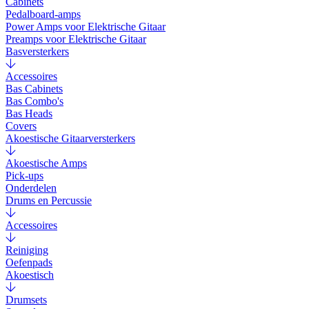
Cabinets
Pedalboard-amps
Power Amps voor Elektrische Gitaar
Preamps voor Elektrische Gitaar
Basversterkers
Accessoires
Bas Cabinets
Bas Combo's
Bas Heads
Covers
Akoestische Gitaarversterkers
Akoestische Amps
Pick-ups
Onderdelen
Drums en Percussie
Accessoires
Reiniging
Oefenpads
Akoestisch
Drumsets