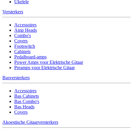
Ukelele
Versterkers
Accessoires
Amp Heads
Combo's
Covers
Footswitch
Cabinets
Pedalboard-amps
Power Amps voor Elektrische Gitaar
Preamps voor Elektrische Gitaar
Basversterkers
Accessoires
Bas Cabinets
Bas Combo's
Bas Heads
Covers
Akoestische Gitaarversterkers