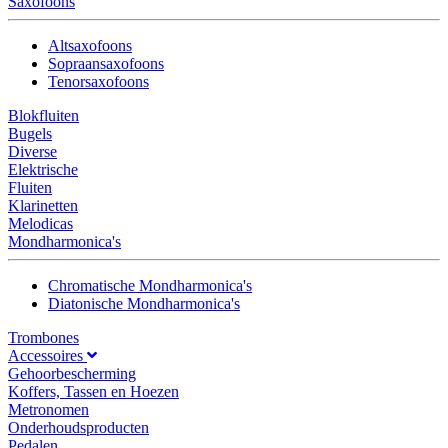
Saxofoons
Altsaxofoons
Sopraansaxofoons
Tenorsaxofoons
Blokfluiten
Bugels
Diverse
Elektrische
Fluiten
Klarinetten
Melodicas
Mondharmonica's
Chromatische Mondharmonica's
Diatonische Mondharmonica's
Trombones
Accessoires
Gehoorbescherming
Koffers, Tassen en Hoezen
Metronomen
Onderhoudsproducten
Pedalen