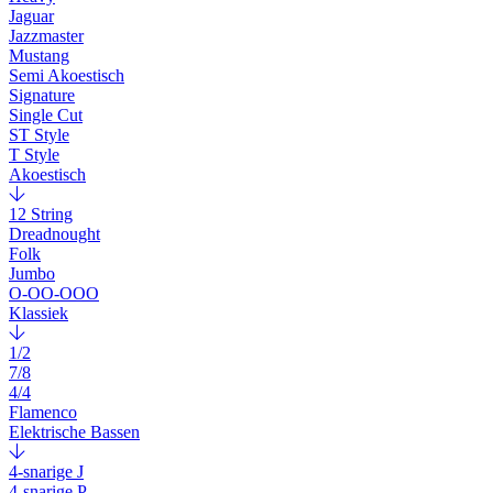
Jaguar
Jazzmaster
Mustang
Semi Akoestisch
Signature
Single Cut
ST Style
T Style
Akoestisch
12 String
Dreadnought
Folk
Jumbo
O-OO-OOO
Klassiek
1/2
7/8
4/4
Flamenco
Elektrische Bassen
4-snarige J
4-snarige P