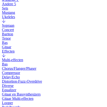
Andere 5
Sets
Mustang
Ukeleles
Sopraan
Concert
Bariton
Tenor
Bas
Gitaar
Effecten
Multi-effecten
Bas
Chorus/Flanger/Phaser
Compressor
Delay/Echo
Distortion-Fuzz-Overdrive
Diverse
Equalizer
Gitaar en Bassynthesizers
Gitaar Multi-effecten
Looper