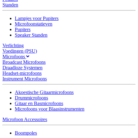
Standen
Lampjes voor Pupiters
Microfoonstatieven
Pupiters
Speaker Standen
Verlichting
Voedingen (PSU)
Microfoons
Broadcast Microfoons
Draadloze Systemen
Headset-microfoons
Instrument Microfoons
Akoestische Gitaarmicrofoons
Drummicrofoons
Gitaar en Basmicrofoons
Microfoons voor Blaasinstrumenten
Microfoon Accessoires
Boompoles