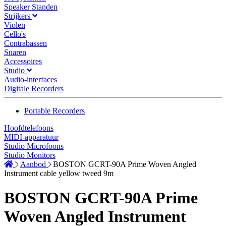
Speaker Standen
Strijkers
Violen
Cello's
Contrabassen
Snaren
Accessoires
Studio
Audio-interfaces
Digitale Recorders
Portable Recorders
Hoofdtelefoons
MIDI-apparatuur
Studio Microfoons
Studio Monitors
Aanbod
BOSTON GCRT-90A Prime Woven Angled
Instrument cable yellow tweed 9m
BOSTON GCRT-90A Prime
Woven Angled Instrument