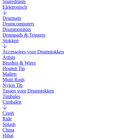
Snaredrums
Elektronisch
Drumsets
Drumcomputers
Drummonitors
Drumpads & Triggers
Stokken
Accessoires voor Drumstokken
Artists
Brushes & Wires
Houten Tip
Mallets
Multi Rods
Nylon Tip
Tassen voor Drumstokken
Timbales
Cimbalen
Crash
Ride
Splash
China
Hihat