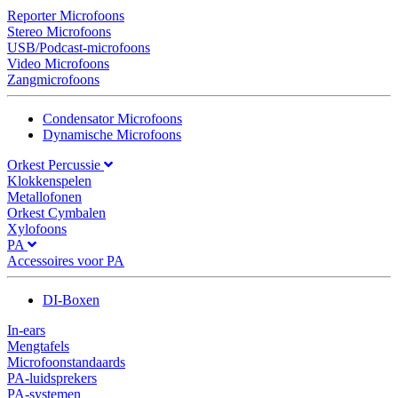
Reporter Microfoons
Stereo Microfoons
USB/Podcast-microfoons
Video Microfoons
Zangmicrofoons
Condensator Microfoons
Dynamische Microfoons
Orkest Percussie
Klokkenspelen
Metallofonen
Orkest Cymbalen
Xylofoons
PA
Accessoires voor PA
DI-Boxen
In-ears
Mengtafels
Microfoonstandaards
PA-luidsprekers
PA-systemen