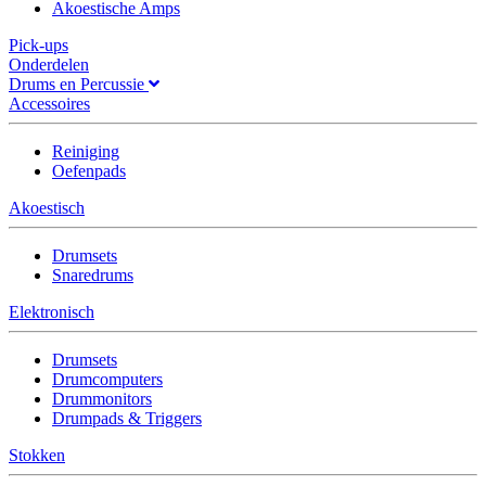
Akoestische Amps
Pick-ups
Onderdelen
Drums en Percussie
Accessoires
Reiniging
Oefenpads
Akoestisch
Drumsets
Snaredrums
Elektronisch
Drumsets
Drumcomputers
Drummonitors
Drumpads & Triggers
Stokken