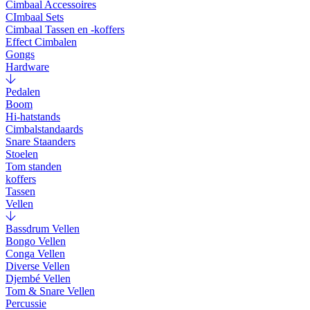
Cimbaal Accessoires
CImbaal Sets
Cimbaal Tassen en -koffers
Effect Cimbalen
Gongs
Hardware
Pedalen
Boom
Hi-hatstands
Cimbalstandaards
Snare Staanders
Stoelen
Tom standen
koffers
Tassen
Vellen
Bassdrum Vellen
Bongo Vellen
Conga Vellen
Diverse Vellen
Djembé Vellen
Tom & Snare Vellen
Percussie