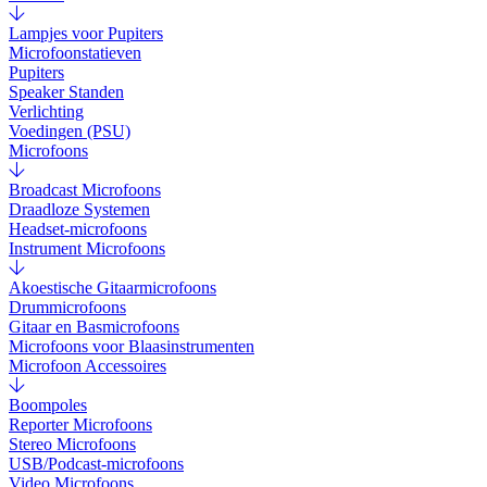
Lampjes voor Pupiters
Microfoonstatieven
Pupiters
Speaker Standen
Verlichting
Voedingen (PSU)
Microfoons
Broadcast Microfoons
Draadloze Systemen
Headset-microfoons
Instrument Microfoons
Akoestische Gitaarmicrofoons
Drummicrofoons
Gitaar en Basmicrofoons
Microfoons voor Blaasinstrumenten
Microfoon Accessoires
Boompoles
Reporter Microfoons
Stereo Microfoons
USB/Podcast-microfoons
Video Microfoons