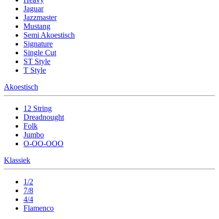
Jaguar
Jazzmaster
Mustang
Semi Akoestisch
Signature
Single Cut
ST Style
T Style
Akoestisch
12 String
Dreadnought
Folk
Jumbo
O-OO-OOO
Klassiek
1/2
7/8
4/4
Flamenco