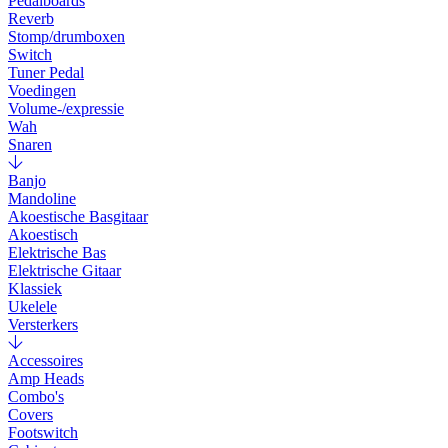
Pedalboards
Reverb
Stomp/drumboxen
Switch
Tuner Pedal
Voedingen
Volume-/expressie
Wah
Snaren
Banjo
Mandoline
Akoestische Basgitaar
Akoestisch
Elektrische Bas
Elektrische Gitaar
Klassiek
Ukelele
Versterkers
Accessoires
Amp Heads
Combo's
Covers
Footswitch