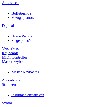
Akoestisch
Buffetpiano's
Vleugelpiano's
Digitaal
Home Piano's
Stage piano's
Versterkers
Keyboards
MIDI-Controller
Master-keyboard
Master Keyboards
Accordeons
Statieven
Instrumentenstatieven
Synths