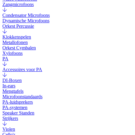
Zangmicrofoons
Condensator Microfoons
Dynamische Microfoons
Orkest Percussie
Klokkenspelen
Metallofonen
Orkest Cymbalen
Xylofoons
PA
Accessoires voor PA
DI-Boxen
In-ears
Mengtafels
Microfoonstandaards
PA-luidsprekers
PA-systemen
Speaker Standen
Strijkers
Violen
Cello's