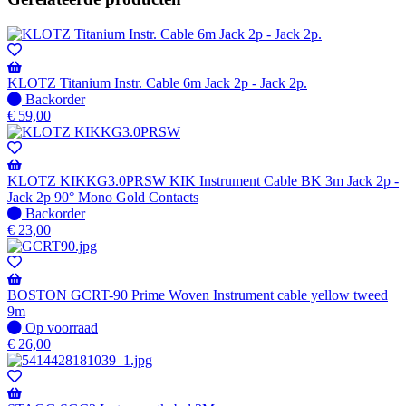
KLOTZ Titanium Instr. Cable 6m Jack 2p - Jack 2p.
Niet
Backorder
op
€
59,00
voorraad
-
Wordt
verzonden
KLOTZ KIKKG3.0PRSW KIK Instrument Cable BK 3m Jack 2p -
wanneer
Jack 2p 90° Mono Gold Contacts
beschikbaar
Niet
Backorder
op
€
23,00
voorraad
-
Wordt
verzonden
BOSTON GCRT-90 Prime Woven Instrument cable yellow tweed
wanneer
9m
beschikbaar
Op
Op voorraad
voorraad
€
26,00