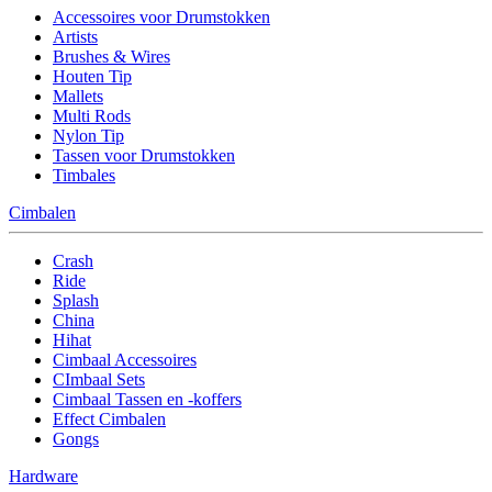
Accessoires voor Drumstokken
Artists
Brushes & Wires
Houten Tip
Mallets
Multi Rods
Nylon Tip
Tassen voor Drumstokken
Timbales
Cimbalen
Crash
Ride
Splash
China
Hihat
Cimbaal Accessoires
CImbaal Sets
Cimbaal Tassen en -koffers
Effect Cimbalen
Gongs
Hardware