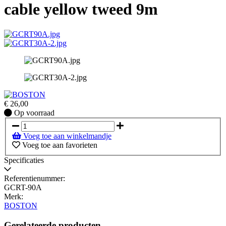
cable yellow tweed 9m
€
26,00
Op
Op voorraad
voorraad
Voeg toe aan winkelmandje
Voeg toe aan favorieten
Specificaties
Referentienummer:
GCRT-90A
Merk:
BOSTON
Gerelateerde producten