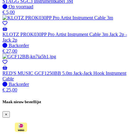
STAGG SGC3 Instrumentkabel 3M
Op
Op voorraad
voorraad
€
5,00
KLOTZ PROK030PP Pro Artist Instrument Cable 3m Jack 2p -
Jack 2p
Niet
Backorder
op
€
27,00
voorraad
-
Wordt
verzonden
RED'S MUSIC GCF1250BB 5.0m Jack-Jack Hook Instrument
wanneer
Cable
beschikbaar
Niet
Backorder
op
€
25,00
voorraad
-
Maak nieuw bestellijst
Wordt
verzonden
×
wanneer
beschikbaar