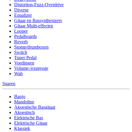
Distortion-Fuzz-Overdrive
Diverse
Equalizer
Gitaar en Bassynthesizers
Gitaar Multi-effecten
Looper
Pedalboards
Reverb
Stomp/drumboxen
Switch
Tuner Pedal
Voedingen
Volume-/expressie
Wah
Snaren
Banjo
Mandoline
Akoestische Basgitaar
Akoestisch
Elektrische Bas
Elektrische Gitaar
Klassiek