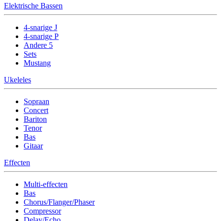
Elektrische Bassen
4-snarige J
4-snarige P
Andere 5
Sets
Mustang
Ukeleles
Sopraan
Concert
Bariton
Tenor
Bas
Gitaar
Effecten
Multi-effecten
Bas
Chorus/Flanger/Phaser
Compressor
Delay/Echo