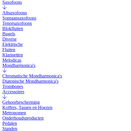
Saxofoons
Altsaxofoons
Sopraansaxofoons
Tenorsaxofoons
Blokfluiten
Bugels
Diverse
Elektrische
Fluiten
Klarinetten
Melodicas
Mondharmonica's
Chromatische Mondharmonica's
Diatonische Mondharmonica's
Trombones
Accessoires
Gehoorbescherming
Koffers, Tassen en Hoezen
Metronomen
Onderhoudsproducten
Pedalen
Standen