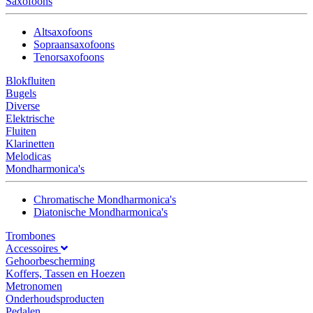
Saxofoons
Altsaxofoons
Sopraansaxofoons
Tenorsaxofoons
Blokfluiten
Bugels
Diverse
Elektrische
Fluiten
Klarinetten
Melodicas
Mondharmonica's
Chromatische Mondharmonica's
Diatonische Mondharmonica's
Trombones
Accessoires
Gehoorbescherming
Koffers, Tassen en Hoezen
Metronomen
Onderhoudsproducten
Pedalen