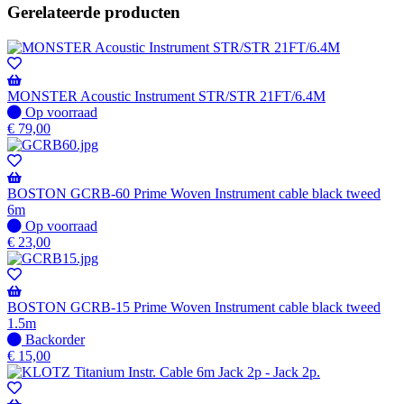
Gerelateerde producten
MONSTER Acoustic Instrument STR/STR 21FT/6.4M
Op
Op voorraad
voorraad
€
79,00
BOSTON GCRB-60 Prime Woven Instrument cable black tweed
6m
Op
Op voorraad
voorraad
€
23,00
BOSTON GCRB-15 Prime Woven Instrument cable black tweed
1.5m
Niet
Backorder
op
€
15,00
voorraad
-
Wordt