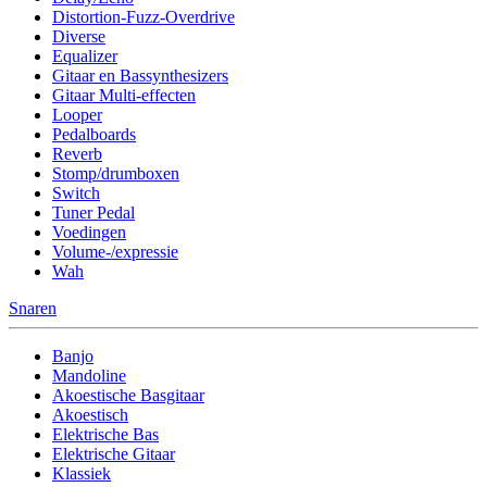
Distortion-Fuzz-Overdrive
Diverse
Equalizer
Gitaar en Bassynthesizers
Gitaar Multi-effecten
Looper
Pedalboards
Reverb
Stomp/drumboxen
Switch
Tuner Pedal
Voedingen
Volume-/expressie
Wah
Snaren
Banjo
Mandoline
Akoestische Basgitaar
Akoestisch
Elektrische Bas
Elektrische Gitaar
Klassiek