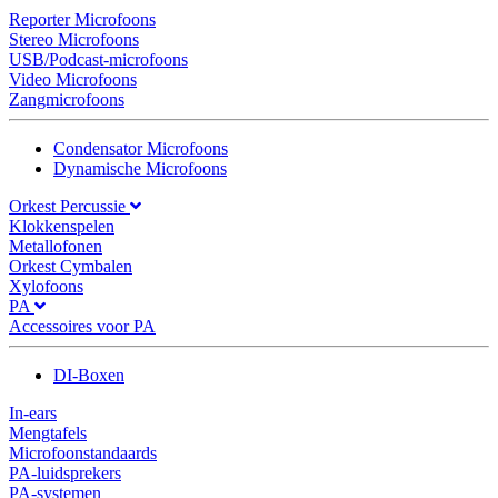
Reporter Microfoons
Stereo Microfoons
USB/Podcast-microfoons
Video Microfoons
Zangmicrofoons
Condensator Microfoons
Dynamische Microfoons
Orkest Percussie
Klokkenspelen
Metallofonen
Orkest Cymbalen
Xylofoons
PA
Accessoires voor PA
DI-Boxen
In-ears
Mengtafels
Microfoonstandaards
PA-luidsprekers
PA-systemen