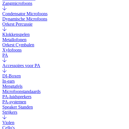
Zangmicrofoons
Condensator Microfoons
Dynamische Microfoons
Orkest Percussie
Klokkenspelen
Metallofonen
Orkest Cymbalen
Xylofoons
PA
Accessoires voor PA
DI-Boxen
In-ears
Mengtafels
Microfoonstandaards
PA-luidsprekers
PA-systemen
Speaker Standen
Strijkers
Violen
Cello's