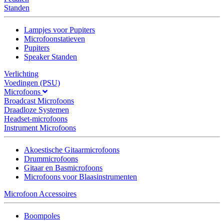
Standen
Lampjes voor Pupiters
Microfoonstatieven
Pupiters
Speaker Standen
Verlichting
Voedingen (PSU)
Microfoons
Broadcast Microfoons
Draadloze Systemen
Headset-microfoons
Instrument Microfoons
Akoestische Gitaarmicrofoons
Drummicrofoons
Gitaar en Basmicrofoons
Microfoons voor Blaasinstrumenten
Microfoon Accessoires
Boompoles