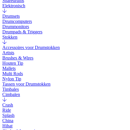
Snaredrums
Elektronisch
Drumsets
Drumcomputers
Drummonitors
Drumpads & Triggers
Stokken
Accessoires voor Drumstokken
Artists
Brushes & Wires
Houten Tip
Mallets
Multi Rods
Nylon Tip
Tassen voor Drumstokken
Timbales
Cimbalen
Crash
Ride
Splash
China
Hihat