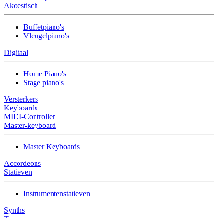
Akoestisch
Buffetpiano's
Vleugelpiano's
Digitaal
Home Piano's
Stage piano's
Versterkers
Keyboards
MIDI-Controller
Master-keyboard
Master Keyboards
Accordeons
Statieven
Instrumentenstatieven
Synths