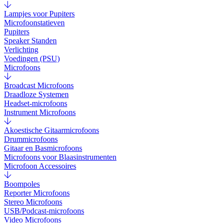
Lampjes voor Pupiters
Microfoonstatieven
Pupiters
Speaker Standen
Verlichting
Voedingen (PSU)
Microfoons
Broadcast Microfoons
Draadloze Systemen
Headset-microfoons
Instrument Microfoons
Akoestische Gitaarmicrofoons
Drummicrofoons
Gitaar en Basmicrofoons
Microfoons voor Blaasinstrumenten
Microfoon Accessoires
Boompoles
Reporter Microfoons
Stereo Microfoons
USB/Podcast-microfoons
Video Microfoons