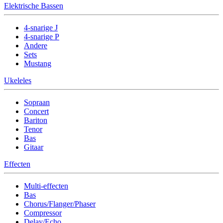
Elektrische Bassen
4-snarige J
4-snarige P
Andere
Sets
Mustang
Ukeleles
Sopraan
Concert
Bariton
Tenor
Bas
Gitaar
Effecten
Multi-effecten
Bas
Chorus/Flanger/Phaser
Compressor
Delay/Echo