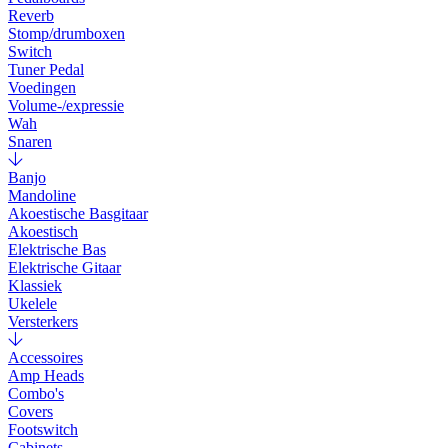
Reverb
Stomp/drumboxen
Switch
Tuner Pedal
Voedingen
Volume-/expressie
Wah
Snaren
Banjo
Mandoline
Akoestische Basgitaar
Akoestisch
Elektrische Bas
Elektrische Gitaar
Klassiek
Ukelele
Versterkers
Accessoires
Amp Heads
Combo's
Covers
Footswitch
Cabinets