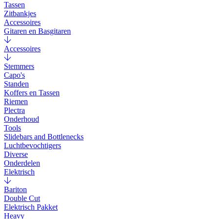
Tassen
Zitbankjes
Accessoires
Gitaren en Basgitaren
Accessoires
Stemmers
Capo's
Standen
Koffers en Tassen
Riemen
Plectra
Onderhoud
Tools
Slidebars and Bottlenecks
Luchtbevochtigers
Diverse
Onderdelen
Elektrisch
Bariton
Double Cut
Elektrisch Pakket
Heavy