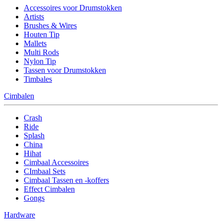
Accessoires voor Drumstokken
Artists
Brushes & Wires
Houten Tip
Mallets
Multi Rods
Nylon Tip
Tassen voor Drumstokken
Timbales
Cimbalen
Crash
Ride
Splash
China
Hihat
Cimbaal Accessoires
CImbaal Sets
Cimbaal Tassen en -koffers
Effect Cimbalen
Gongs
Hardware