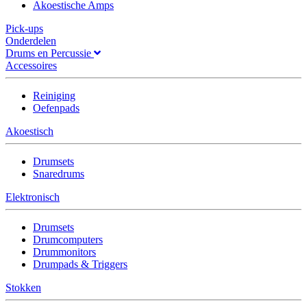
Akoestische Amps
Pick-ups
Onderdelen
Drums en Percussie
Accessoires
Reiniging
Oefenpads
Akoestisch
Drumsets
Snaredrums
Elektronisch
Drumsets
Drumcomputers
Drummonitors
Drumpads & Triggers
Stokken