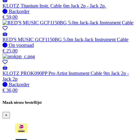
verzonden
KLOTZ Titanium Instr. Cable 6m Jack 2p - Jack 2p.
wanneer
Niet
Backorder
beschikbaar
op
€
59,00
voorraad
-
Wordt
verzonden
RED'S MUSIC GCF1150BG 5.0m Jack-Jack Instrument Cable
wanneer
Op
Op voorraad
beschikbaar
voorraad
€
25,00
KLOTZ PROK090PP Pro Artist Instrument Cable 9m Jack 2p -
Jack 2p
Niet
Backorder
op
€
36,00
voorraad
-
Maak nieuw bestellijst
Wordt
verzonden
×
wanneer
beschikbaar