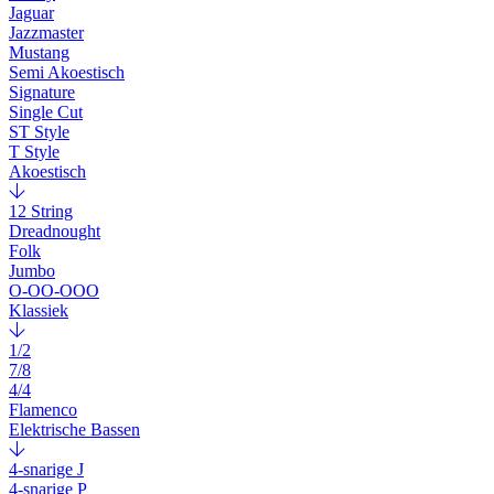
Jaguar
Jazzmaster
Mustang
Semi Akoestisch
Signature
Single Cut
ST Style
T Style
Akoestisch
12 String
Dreadnought
Folk
Jumbo
O-OO-OOO
Klassiek
1/2
7/8
4/4
Flamenco
Elektrische Bassen
4-snarige J
4-snarige P