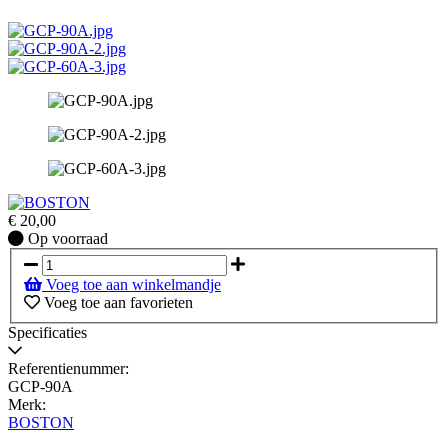
€
20,00
Op
Op voorraad
voorraad
Voeg toe aan winkelmandje
Voeg toe aan favorieten
Specificaties
Referentienummer:
GCP-90A
Merk:
BOSTON