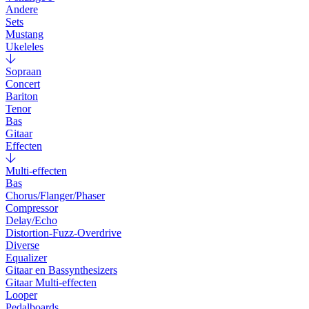
Andere
Sets
Mustang
Ukeleles
Sopraan
Concert
Bariton
Tenor
Bas
Gitaar
Effecten
Multi-effecten
Bas
Chorus/Flanger/Phaser
Compressor
Delay/Echo
Distortion-Fuzz-Overdrive
Diverse
Equalizer
Gitaar en Bassynthesizers
Gitaar Multi-effecten
Looper
Pedalboards