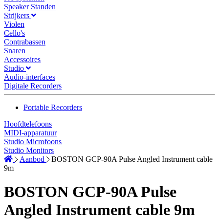
Speaker Standen
Strijkers
Violen
Cello's
Contrabassen
Snaren
Accessoires
Studio
Audio-interfaces
Digitale Recorders
Portable Recorders
Hoofdtelefoons
MIDI-apparatuur
Studio Microfoons
Studio Monitors
Aanbod
BOSTON GCP-90A Pulse Angled Instrument cable
9m
BOSTON GCP-90A Pulse
Angled Instrument cable 9m