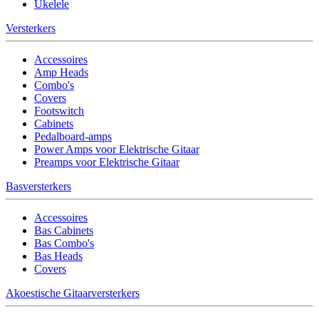
Ukelele
Versterkers
Accessoires
Amp Heads
Combo's
Covers
Footswitch
Cabinets
Pedalboard-amps
Power Amps voor Elektrische Gitaar
Preamps voor Elektrische Gitaar
Basversterkers
Accessoires
Bas Cabinets
Bas Combo's
Bas Heads
Covers
Akoestische Gitaarversterkers