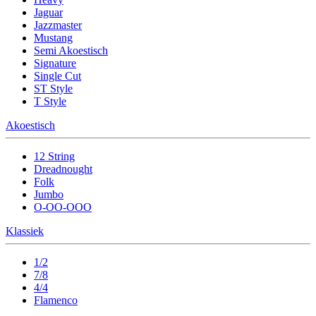
Jaguar
Jazzmaster
Mustang
Semi Akoestisch
Signature
Single Cut
ST Style
T Style
Akoestisch
12 String
Dreadnought
Folk
Jumbo
O-OO-OOO
Klassiek
1/2
7/8
4/4
Flamenco