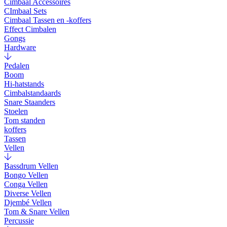
Cimbaal Accessoires
CImbaal Sets
Cimbaal Tassen en -koffers
Effect Cimbalen
Gongs
Hardware
Pedalen
Boom
Hi-hatstands
Cimbalstandaards
Snare Staanders
Stoelen
Tom standen
koffers
Tassen
Vellen
Bassdrum Vellen
Bongo Vellen
Conga Vellen
Diverse Vellen
Djembé Vellen
Tom & Snare Vellen
Percussie