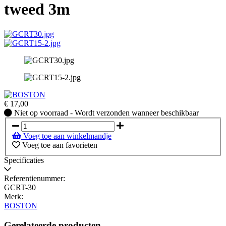
tweed 3m
€
17,00
Niet
Niet op voorraad - Wordt verzonden wanneer beschikbaar
op
voorraad
Voeg toe aan winkelmandje
-
Voeg toe aan favorieten
Wordt
verzonden
Specificaties
wanneer
beschikbaar
Referentienummer:
GCRT-30
Merk:
BOSTON
Gerelateerde producten