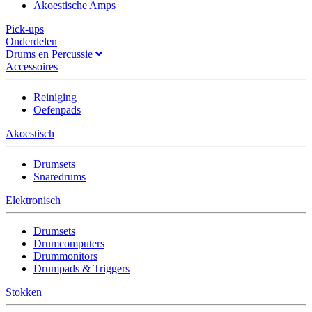
Akoestische Amps
Pick-ups
Onderdelen
Drums en Percussie
Accessoires
Reiniging
Oefenpads
Akoestisch
Drumsets
Snaredrums
Elektronisch
Drumsets
Drumcomputers
Drummonitors
Drumpads & Triggers
Stokken