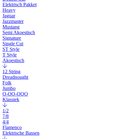
Elektrisch Pakket
Heavy
Jaguar
Jazzmaster
Mustang
Semi Akoestisch
Signature
Single Cut
ST Style
T Style
Akoestisch
12 String
Dreadnought
Folk
Jumbo
O-OO-OOO
Klassiek
1/2
7/8
4/4
Flamenco
Elektrische Bassen