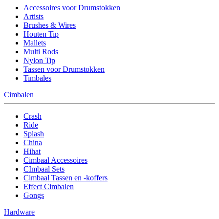
Accessoires voor Drumstokken
Artists
Brushes & Wires
Houten Tip
Mallets
Multi Rods
Nylon Tip
Tassen voor Drumstokken
Timbales
Cimbalen
Crash
Ride
Splash
China
Hihat
Cimbaal Accessoires
CImbaal Sets
Cimbaal Tassen en -koffers
Effect Cimbalen
Gongs
Hardware