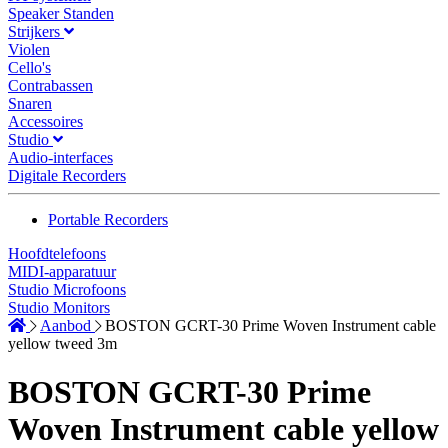
Speaker Standen
Strijkers
Violen
Cello's
Contrabassen
Snaren
Accessoires
Studio
Audio-interfaces
Digitale Recorders
Portable Recorders
Hoofdtelefoons
MIDI-apparatuur
Studio Microfoons
Studio Monitors
Aanbod
BOSTON GCRT-30 Prime Woven Instrument cable
yellow tweed 3m
BOSTON GCRT-30 Prime
Woven Instrument cable yellow