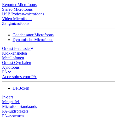
Reporter Microfoons
Stereo Microfoons
USB/Podcast-microfoons
Video Microfoons
Zangmicrofoons
Condensator Microfoons
Dynamische Microfoons
Orkest Percussie
Klokkenspelen
Metallofonen
Orkest Cymbalen
Xylofoons
PA
Accessoires voor PA
DI-Boxen
In-ears
Mengtafels
Microfoonstandaards
PA-luidsprekers
PA-systemen