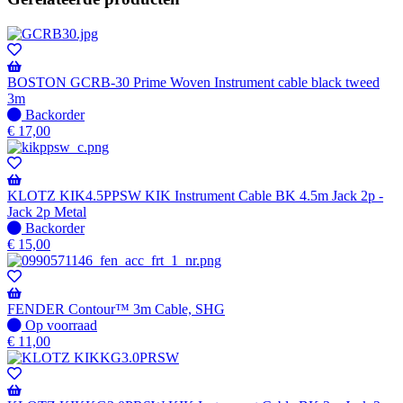
BOSTON GCRB-30 Prime Woven Instrument cable black tweed
3m
Niet
Backorder
op
€
17,00
voorraad
-
Wordt
verzonden
KLOTZ KIK4.5PPSW KIK Instrument Cable BK 4.5m Jack 2p -
wanneer
Jack 2p Metal
beschikbaar
Niet
Backorder
op
€
15,00
voorraad
-
Wordt
verzonden
FENDER Contour™ 3m Cable, SHG
wanneer
Op
Op voorraad
beschikbaar
voorraad
€
11,00