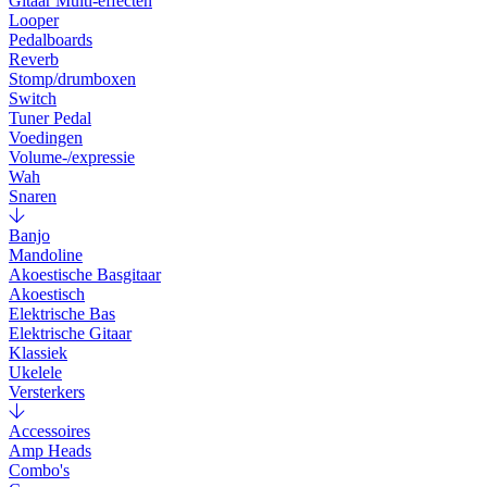
Gitaar Multi-effecten
Looper
Pedalboards
Reverb
Stomp/drumboxen
Switch
Tuner Pedal
Voedingen
Volume-/expressie
Wah
Snaren
Banjo
Mandoline
Akoestische Basgitaar
Akoestisch
Elektrische Bas
Elektrische Gitaar
Klassiek
Ukelele
Versterkers
Accessoires
Amp Heads
Combo's