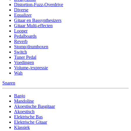
Distortion-Fuzz-Overdrive
Diverse
Equalizer
Gitaar en Bassynthesizers
Gitaar Multi-effecten
Looper
Pedalboards
Reverb
Stomp/drumboxen
Switch
Tuner Pedal
Voedingen
Volume-/expressie
Wah
Snaren
Banjo
Mandoline
Akoestische Basgitaar
Akoestisch
Elektrische Bas
Elektrische Gitaar
Klassiek