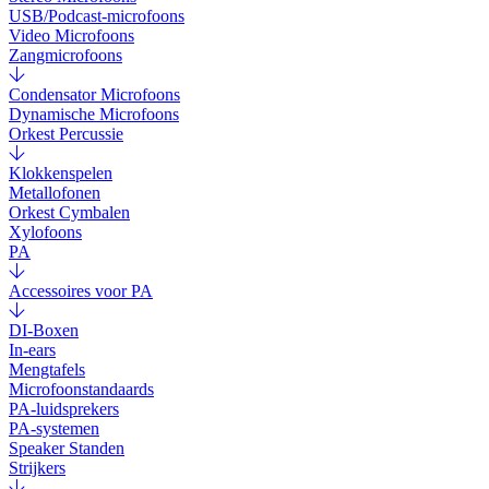
USB/Podcast-microfoons
Video Microfoons
Zangmicrofoons
Condensator Microfoons
Dynamische Microfoons
Orkest Percussie
Klokkenspelen
Metallofonen
Orkest Cymbalen
Xylofoons
PA
Accessoires voor PA
DI-Boxen
In-ears
Mengtafels
Microfoonstandaards
PA-luidsprekers
PA-systemen
Speaker Standen
Strijkers