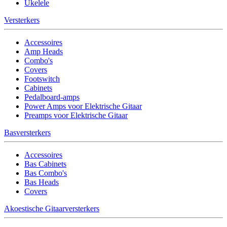
Ukelele
Versterkers
Accessoires
Amp Heads
Combo's
Covers
Footswitch
Cabinets
Pedalboard-amps
Power Amps voor Elektrische Gitaar
Preamps voor Elektrische Gitaar
Basversterkers
Accessoires
Bas Cabinets
Bas Combo's
Bas Heads
Covers
Akoestische Gitaarversterkers