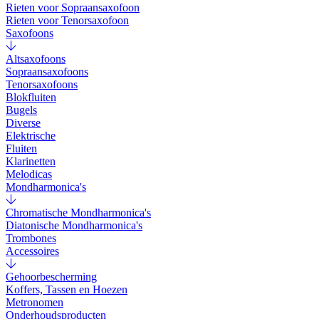
Rieten voor Sopraansaxofoon
Rieten voor Tenorsaxofoon
Saxofoons
Altsaxofoons
Sopraansaxofoons
Tenorsaxofoons
Blokfluiten
Bugels
Diverse
Elektrische
Fluiten
Klarinetten
Melodicas
Mondharmonica's
Chromatische Mondharmonica's
Diatonische Mondharmonica's
Trombones
Accessoires
Gehoorbescherming
Koffers, Tassen en Hoezen
Metronomen
Onderhoudsproducten