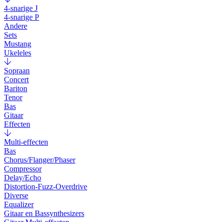
4-snarige J
4-snarige P
Andere
Sets
Mustang
Ukeleles
Sopraan
Concert
Bariton
Tenor
Bas
Gitaar
Effecten
Multi-effecten
Bas
Chorus/Flanger/Phaser
Compressor
Delay/Echo
Distortion-Fuzz-Overdrive
Diverse
Equalizer
Gitaar en Bassynthesizers