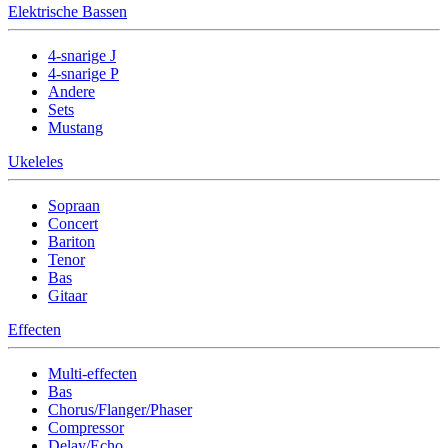
Elektrische Bassen
4-snarige J
4-snarige P
Andere
Sets
Mustang
Ukeleles
Sopraan
Concert
Bariton
Tenor
Bas
Gitaar
Effecten
Multi-effecten
Bas
Chorus/Flanger/Phaser
Compressor
Delay/Echo