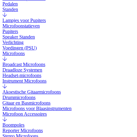
Pedalen
Standen
Lampjes voor Pupiters
Microfoonstatieven
Pupiters
Speaker Standen
Verlichting
Voedingen (PSU)
Microfoons
Broadcast Microfoons
Draadloze Systemen
Headset-microfoons
Instrument Microfoons
Akoestische Gitaarmicrofoons
Drummicrofoons
Gitaar en Basmicrofoons
Microfoons voor Blaasinstrumenten
Microfoon Accessoires
Boompoles
Reporter Microfoons
Stereo Microfoons