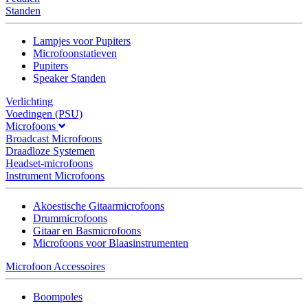
Standen
Lampjes voor Pupiters
Microfoonstatieven
Pupiters
Speaker Standen
Verlichting
Voedingen (PSU)
Microfoons
Broadcast Microfoons
Draadloze Systemen
Headset-microfoons
Instrument Microfoons
Akoestische Gitaarmicrofoons
Drummicrofoons
Gitaar en Basmicrofoons
Microfoons voor Blaasinstrumenten
Microfoon Accessoires
Boompoles