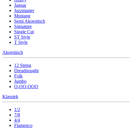
Jaguar
Jazzmaster
Mustang
Semi Akoestisch
Signature
Single Cut
ST Style
T Style
Akoestisch
12 String
Dreadnought
Folk
Jumbo
O-OO-OOO
Klassiek
1/2
7/8
4/4
Flamenco