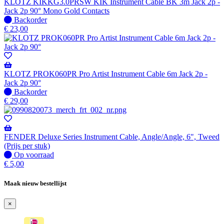
KLOTZ KIKKG3.0PRSW KIK Instrument Cable BK 3m Jack 2p -
Jack 2p 90° Mono Gold Contacts
Niet
Backorder
op
€
23,00
voorraad
-
Wordt
verzonden
wanneer
KLOTZ PROK060PR Pro Artist Instrument Cable 6m Jack 2p -
beschikbaar
Jack 2p 90°
Niet
Backorder
op
€
29,00
voorraad
-
Wordt
verzonden
FENDER Deluxe Series Instrument Cable, Angle/Angle, 6", Tweed
wanneer
(Prijs per stuk)
beschikbaar
Op
Op voorraad
voorraad
€
5,00
Maak nieuw bestellijst
×