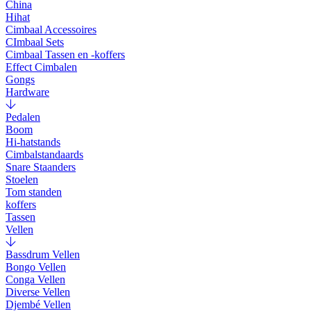
China
Hihat
Cimbaal Accessoires
CImbaal Sets
Cimbaal Tassen en -koffers
Effect Cimbalen
Gongs
Hardware
Pedalen
Boom
Hi-hatstands
Cimbalstandaards
Snare Staanders
Stoelen
Tom standen
koffers
Tassen
Vellen
Bassdrum Vellen
Bongo Vellen
Conga Vellen
Diverse Vellen
Djembé Vellen