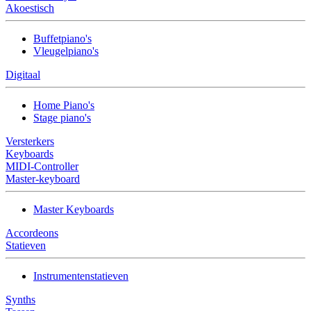
Akoestisch
Buffetpiano's
Vleugelpiano's
Digitaal
Home Piano's
Stage piano's
Versterkers
Keyboards
MIDI-Controller
Master-keyboard
Master Keyboards
Accordeons
Statieven
Instrumentenstatieven
Synths