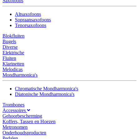
Saxofoons
Altsaxofoons
Sopraansaxofoons
Tenorsaxofoons
Blokfluiten
Bugels
Diverse
Elektrische
Fluiten
Klarinetten
Melodicas
Mondharmonica's
Chromatische Mondharmonica's
Diatonische Mondharmonica's
Trombones
Accessoires
Gehoorbescherming
Koffers, Tassen en Hoezen
Metronomen
Onderhoudsproducten
Pedalen