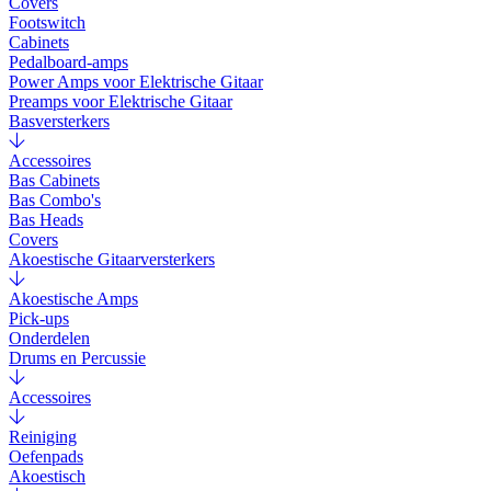
Covers
Footswitch
Cabinets
Pedalboard-amps
Power Amps voor Elektrische Gitaar
Preamps voor Elektrische Gitaar
Basversterkers
Accessoires
Bas Cabinets
Bas Combo's
Bas Heads
Covers
Akoestische Gitaarversterkers
Akoestische Amps
Pick-ups
Onderdelen
Drums en Percussie
Accessoires
Reiniging
Oefenpads
Akoestisch