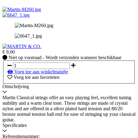
€
9,00
Niet
Niet op voorraad - Wordt verzonden wanneer beschikbaar
op
voorraad
Voeg toe aan winkelmandje
-
Voeg toe aan favorieten
Wordt
verzonden
Omschrijving
wanneer
beschikbaar
Martin Classical strings offer an easy playing feel, excellent tuning
stability and a warm clear tone. These strings are made of crystal
nylon and are offered in a silver plated hard tension and 80/20
bronze normal tension ball end for ease of stringing up your classical
guitar.
Specificaties
Referentienummer: