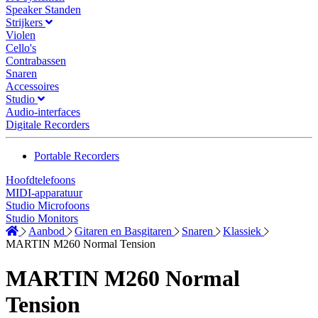
Speaker Standen
Strijkers
Violen
Cello's
Contrabassen
Snaren
Accessoires
Studio
Audio-interfaces
Digitale Recorders
Portable Recorders
Hoofdtelefoons
MIDI-apparatuur
Studio Microfoons
Studio Monitors
Aanbod
Gitaren en Basgitaren
Snaren
Klassiek
MARTIN M260 Normal Tension
MARTIN M260 Normal
Tension