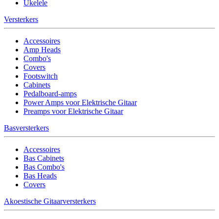
Ukelele
Versterkers
Accessoires
Amp Heads
Combo's
Covers
Footswitch
Cabinets
Pedalboard-amps
Power Amps voor Elektrische Gitaar
Preamps voor Elektrische Gitaar
Basversterkers
Accessoires
Bas Cabinets
Bas Combo's
Bas Heads
Covers
Akoestische Gitaarversterkers