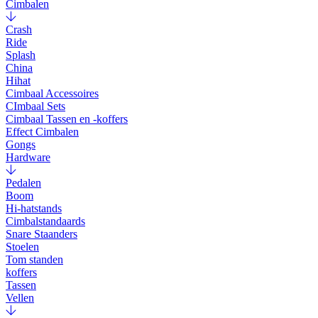
Cimbalen
Crash
Ride
Splash
China
Hihat
Cimbaal Accessoires
CImbaal Sets
Cimbaal Tassen en -koffers
Effect Cimbalen
Gongs
Hardware
Pedalen
Boom
Hi-hatstands
Cimbalstandaards
Snare Staanders
Stoelen
Tom standen
koffers
Tassen
Vellen