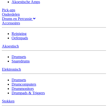
Akoestische Amps
Pick-ups
Onderdelen
Drums en Percussie
Accessoires
Reiniging
Oefenpads
Akoestisch
Drumsets
Snaredrums
Elektronisch
Drumsets
Drumcomputers
Drummonitors
Drumpads & Triggers
Stokken