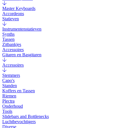
Master Keyboards
Accordeons
Statieven
Instrumentenstatieven
Synths
Tassen
Zitbankjes
Accessoires
Gitaren en Basgitaren
Accessoires
Stemmers
Capo's
Standen
Koffers en Tassen
Riemen
Plectra
Onderhoud
Tools
Slidebars and Bottlenecks
Luchtbevochtigers
Diverse