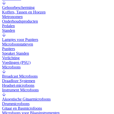
Gehoorbescherming
Koffers, Tassen en Hoezen
Metronomen
Onderhoudsproducten
Pedalen
Standen
Lampjes voor Pupiters
Microfoonstatieven
Pupiters
Speaker Standen
Verlichting
Voedingen (PSU)
Microfoons
Broadcast Microfoons
Draadloze Systemen
Headset-microfoons
Instrument Microfoons
Akoestische Gitaarmicrofoons
Drummicrofoons
Gitaar en Basmicrofoons
Microfoons voor Blaasinstrumenten