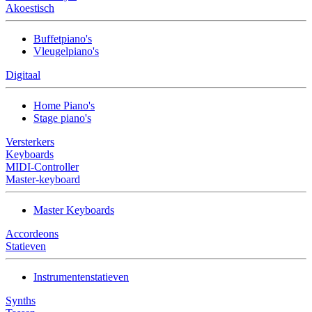
Akoestisch
Buffetpiano's
Vleugelpiano's
Digitaal
Home Piano's
Stage piano's
Versterkers
Keyboards
MIDI-Controller
Master-keyboard
Master Keyboards
Accordeons
Statieven
Instrumentenstatieven
Synths