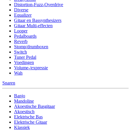
Distortion-Fuzz-Overdrive
Diverse
Equalizer
Gitaar en Bassynthesizers
Gitaar Multi-effecten
Looper
Pedalboards
Reverb
Stomp/drumboxen
Switch
Tuner Pedal
Voedingen
Volume-/expressie
Wah
Snaren
Banjo
Mandoline
Akoestische Basgitaar
Akoestisch
Elektrische Bas
Elektrische Gitaar
Klassiek