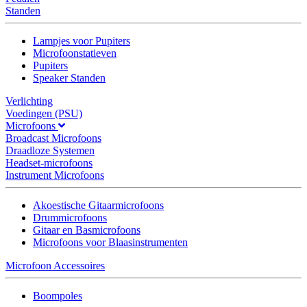
Standen
Lampjes voor Pupiters
Microfoonstatieven
Pupiters
Speaker Standen
Verlichting
Voedingen (PSU)
Microfoons
Broadcast Microfoons
Draadloze Systemen
Headset-microfoons
Instrument Microfoons
Akoestische Gitaarmicrofoons
Drummicrofoons
Gitaar en Basmicrofoons
Microfoons voor Blaasinstrumenten
Microfoon Accessoires
Boompoles