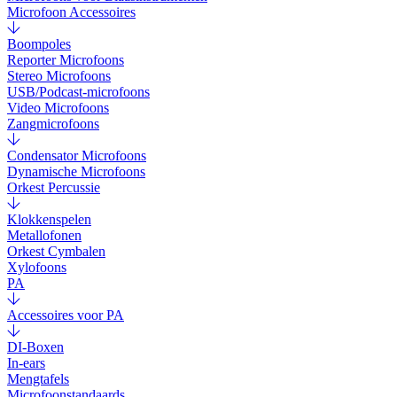
Microfoon Accessoires
Boompoles
Reporter Microfoons
Stereo Microfoons
USB/Podcast-microfoons
Video Microfoons
Zangmicrofoons
Condensator Microfoons
Dynamische Microfoons
Orkest Percussie
Klokkenspelen
Metallofonen
Orkest Cymbalen
Xylofoons
PA
Accessoires voor PA
DI-Boxen
In-ears
Mengtafels
Microfoonstandaards