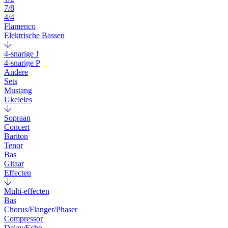
7/8
4/4
Flamenco
Elektrische Bassen
4-snarige J
4-snarige P
Andere
Sets
Mustang
Ukeleles
Sopraan
Concert
Bariton
Tenor
Bas
Gitaar
Effecten
Multi-effecten
Bas
Chorus/Flanger/Phaser
Compressor
Delay/Echo