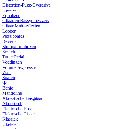
Distortion-Fuzz-Overdrive
Diverse
Equalizer
Gitaar en Bassynthesizers
Gitaar Multi-effecten
Looper
Pedalboards
Reverb
Stomp/drumboxen
Switch
Tuner Pedal
Voedingen
Volume-/expressie
Wah
Snaren
Banjo
Mandoline
Akoestische Basgitaar
Akoestisch
Elektrische Bas
Elektrische Gitaar
Klassiek
Ukelele