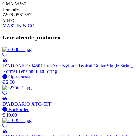
CMA M260
Barcode:
729789551557
Merk:
MARTIN & CO.
Gerelateerde producten
D'ADDARIO J4501 Pro-Arte Nylon Classical Guitar Single String,
Normal Tension, First String
Op
Op voorraad
voorraad
€
2,00
D'ADDARIO XTC45FF
Niet
Backorder
op
€
19,00
voorraad
-
Wordt