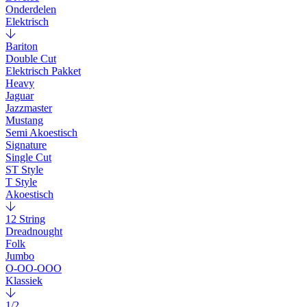
Onderdelen
Elektrisch
Bariton
Double Cut
Elektrisch Pakket
Heavy
Jaguar
Jazzmaster
Mustang
Semi Akoestisch
Signature
Single Cut
ST Style
T Style
Akoestisch
12 String
Dreadnought
Folk
Jumbo
O-OO-OOO
Klassiek
1/2