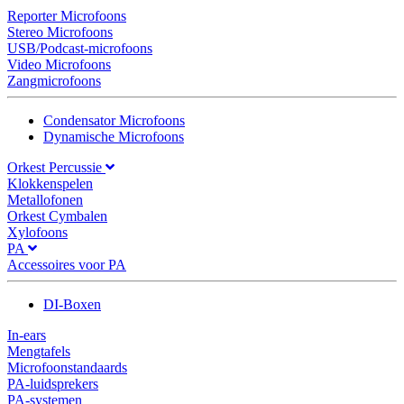
Reporter Microfoons
Stereo Microfoons
USB/Podcast-microfoons
Video Microfoons
Zangmicrofoons
Condensator Microfoons
Dynamische Microfoons
Orkest Percussie
Klokkenspelen
Metallofonen
Orkest Cymbalen
Xylofoons
PA
Accessoires voor PA
DI-Boxen
In-ears
Mengtafels
Microfoonstandaards
PA-luidsprekers
PA-systemen