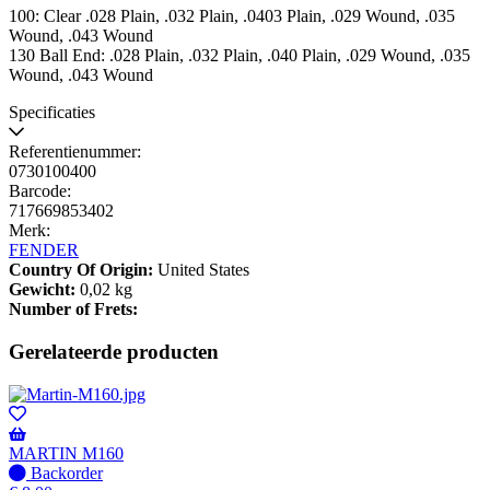
100: Clear .028 Plain, .032 Plain, .0403 Plain, .029 Wound, .035
Wound, .043 Wound
130 Ball End: .028 Plain, .032 Plain, .040 Plain, .029 Wound, .035
Wound, .043 Wound
Specificaties
Referentienummer:
0730100400
Barcode:
717669853402
Merk:
FENDER
Country Of Origin:
United States
Gewicht:
0,02 kg
Number of Frets:
Gerelateerde producten
MARTIN M160
Niet
Backorder