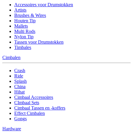
Accessoires voor Drumstokken
Artists
Brushes & Wires
Houten Tip
Mallets
Multi Rods
Nylon Tip
Tassen voor Drumstokken
Timbales
Cimbalen
Crash
Ride
Splash
China
Hihat
Cimbaal Accessoires
CImbaal Sets
Cimbaal Tassen en -koffers
Effect Cimbalen
Gongs
Hardware