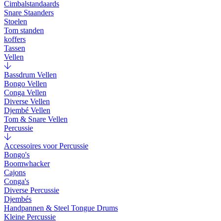
Cimbalstandaards
Snare Staanders
Stoelen
Tom standen
koffers
Tassen
Vellen
Bassdrum Vellen
Bongo Vellen
Conga Vellen
Diverse Vellen
Djembé Vellen
Tom & Snare Vellen
Percussie
Accessoires voor Percussie
Bongo's
Boomwhacker
Cajons
Conga's
Diverse Percussie
Djembés
Handpannen & Steel Tongue Drums
Kleine Percussie