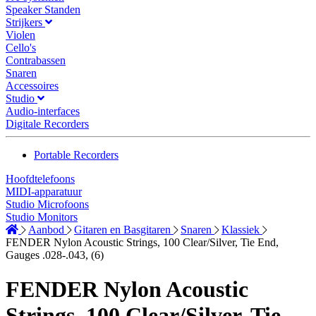
Speaker Standen
Strijkers
Violen
Cello's
Contrabassen
Snaren
Accessoires
Studio
Audio-interfaces
Digitale Recorders
Portable Recorders
Hoofdtelefoons
MIDI-apparatuur
Studio Microfoons
Studio Monitors
Aanbod
Gitaren en Basgitaren
Snaren
Klassiek
FENDER Nylon Acoustic Strings, 100 Clear/Silver, Tie End,
Gauges .028-.043, (6)
FENDER Nylon Acoustic
Strings, 100 Clear/Silver, Tie