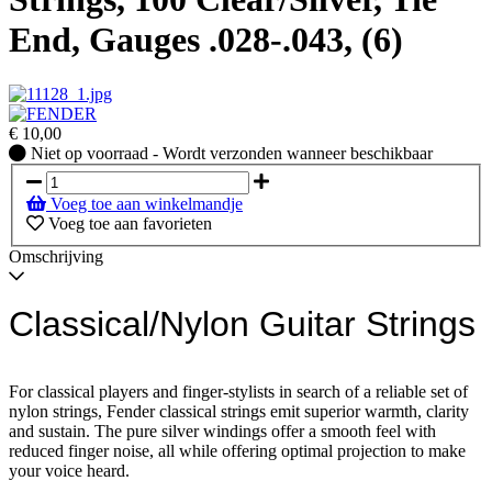
End, Gauges .028-.043, (6)
€
10,00
Niet
Niet op voorraad - Wordt verzonden wanneer beschikbaar
op
voorraad
Voeg toe aan winkelmandje
-
Voeg toe aan favorieten
Wordt
verzonden
Omschrijving
wanneer
beschikbaar
Classical/Nylon Guitar Strings
For classical players and finger-stylists in search of a reliable set of
nylon strings, Fender classical strings emit superior warmth, clarity
and sustain. The pure silver windings offer a smooth feel with
reduced finger noise, all while offering optimal projection to make
your voice heard.