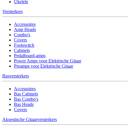
Ukelele
Versterkers
Accessoires
Amp Heads
Combo's
Covers
Footswitch
Cabinets
Pedalboard-amps
Power Amps voor Elektrische Gitaar
Preamps voor Elektrische Gitaar
Basversterkers
Accessoires
Bas Cabinets
Bas Combo's
Bas Heads
Covers
Akoestische Gitaarversterkers