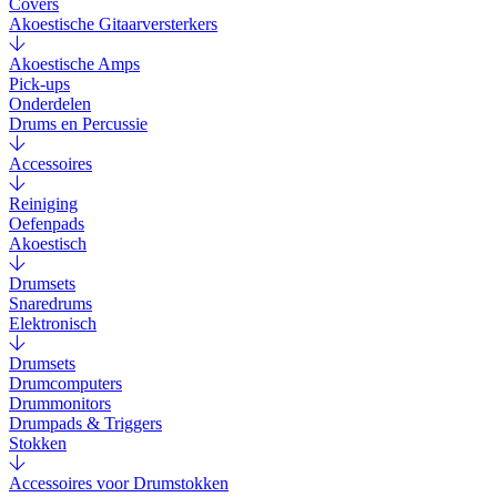
Covers
Akoestische Gitaarversterkers
Akoestische Amps
Pick-ups
Onderdelen
Drums en Percussie
Accessoires
Reiniging
Oefenpads
Akoestisch
Drumsets
Snaredrums
Elektronisch
Drumsets
Drumcomputers
Drummonitors
Drumpads & Triggers
Stokken
Accessoires voor Drumstokken