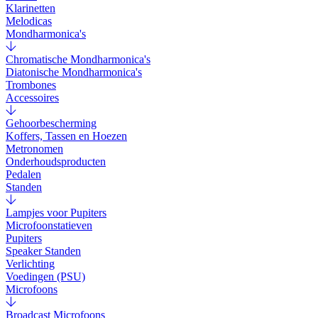
Klarinetten
Melodicas
Mondharmonica's
Chromatische Mondharmonica's
Diatonische Mondharmonica's
Trombones
Accessoires
Gehoorbescherming
Koffers, Tassen en Hoezen
Metronomen
Onderhoudsproducten
Pedalen
Standen
Lampjes voor Pupiters
Microfoonstatieven
Pupiters
Speaker Standen
Verlichting
Voedingen (PSU)
Microfoons
Broadcast Microfoons