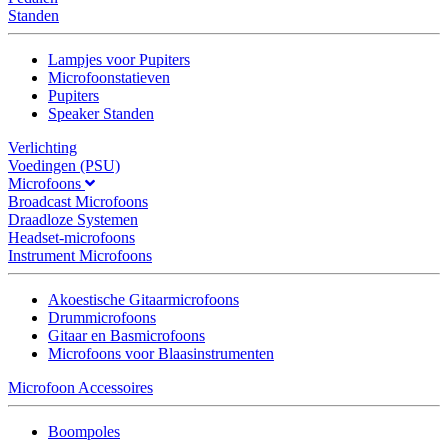
Standen
Lampjes voor Pupiters
Microfoonstatieven
Pupiters
Speaker Standen
Verlichting
Voedingen (PSU)
Microfoons
Broadcast Microfoons
Draadloze Systemen
Headset-microfoons
Instrument Microfoons
Akoestische Gitaarmicrofoons
Drummicrofoons
Gitaar en Basmicrofoons
Microfoons voor Blaasinstrumenten
Microfoon Accessoires
Boompoles