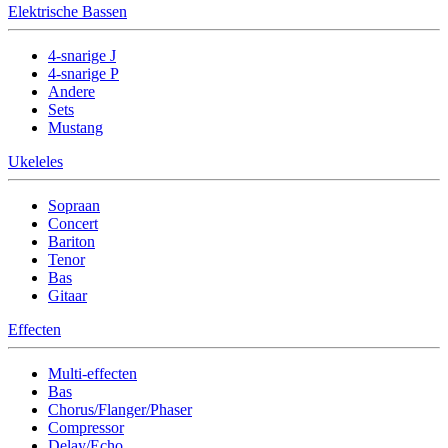
Elektrische Bassen
4-snarige J
4-snarige P
Andere
Sets
Mustang
Ukeleles
Sopraan
Concert
Bariton
Tenor
Bas
Gitaar
Effecten
Multi-effecten
Bas
Chorus/Flanger/Phaser
Compressor
Delay/Echo