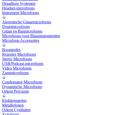
Draadloze Systemen
Headset-microfoons
Instrument Microfoons
Akoestische Gitaarmicrofoons
Drummicrofoons
Gitaar en Basmicrofoons
Microfoons voor Blaasinstrumenten
Microfoon Accessoires
Boompoles
Reporter Microfoons
Stereo Microfoons
USB/Podcast-microfoons
Video Microfoons
Zangmicrofoons
Condensator Microfoons
Dynamische Microfoons
Orkest Percussie
Klokkenspelen
Metallofonen
Orkest Cymbalen
Xylofoons