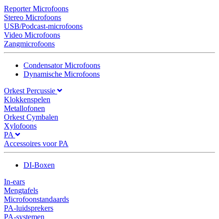
Reporter Microfoons
Stereo Microfoons
USB/Podcast-microfoons
Video Microfoons
Zangmicrofoons
Condensator Microfoons
Dynamische Microfoons
Orkest Percussie
Klokkenspelen
Metallofonen
Orkest Cymbalen
Xylofoons
PA
Accessoires voor PA
DI-Boxen
In-ears
Mengtafels
Microfoonstandaards
PA-luidsprekers
PA-systemen