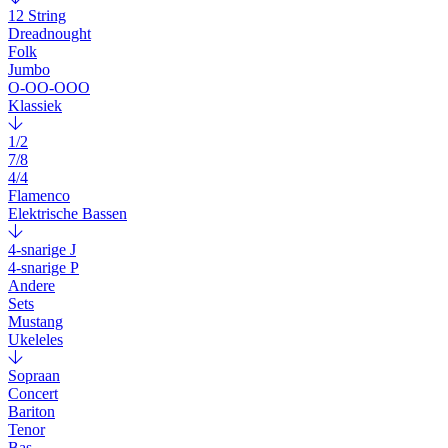
12 String
Dreadnought
Folk
Jumbo
O-OO-OOO
Klassiek
1/2
7/8
4/4
Flamenco
Elektrische Bassen
4-snarige J
4-snarige P
Andere
Sets
Mustang
Ukeleles
Sopraan
Concert
Bariton
Tenor
Bas