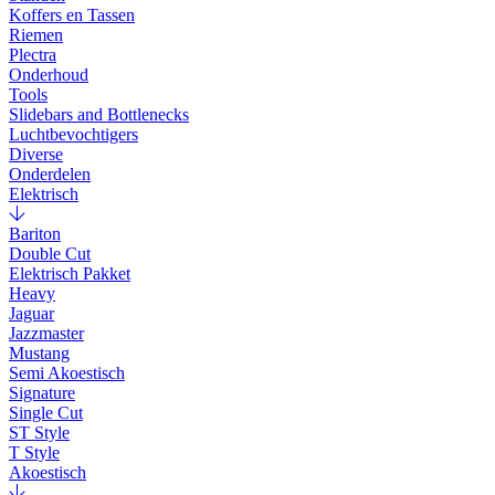
Koffers en Tassen
Riemen
Plectra
Onderhoud
Tools
Slidebars and Bottlenecks
Luchtbevochtigers
Diverse
Onderdelen
Elektrisch
Bariton
Double Cut
Elektrisch Pakket
Heavy
Jaguar
Jazzmaster
Mustang
Semi Akoestisch
Signature
Single Cut
ST Style
T Style
Akoestisch