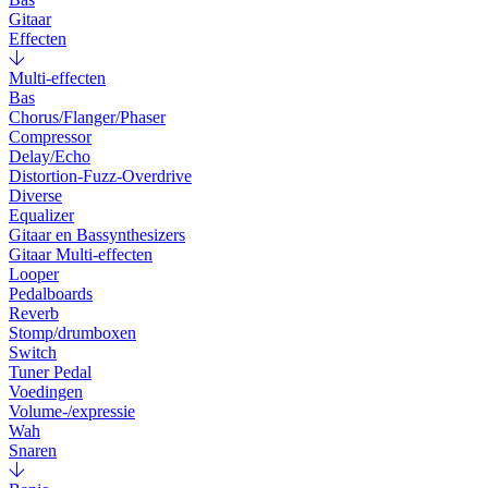
Gitaar
Effecten
Multi-effecten
Bas
Chorus/Flanger/Phaser
Compressor
Delay/Echo
Distortion-Fuzz-Overdrive
Diverse
Equalizer
Gitaar en Bassynthesizers
Gitaar Multi-effecten
Looper
Pedalboards
Reverb
Stomp/drumboxen
Switch
Tuner Pedal
Voedingen
Volume-/expressie
Wah
Snaren