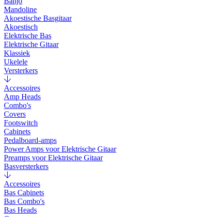
Banjo
Mandoline
Akoestische Basgitaar
Akoestisch
Elektrische Bas
Elektrische Gitaar
Klassiek
Ukelele
Versterkers
Accessoires
Amp Heads
Combo's
Covers
Footswitch
Cabinets
Pedalboard-amps
Power Amps voor Elektrische Gitaar
Preamps voor Elektrische Gitaar
Basversterkers
Accessoires
Bas Cabinets
Bas Combo's
Bas Heads