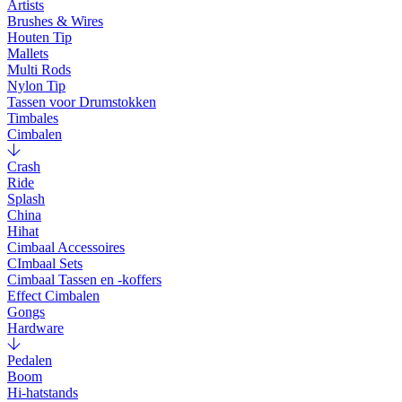
Artists
Brushes & Wires
Houten Tip
Mallets
Multi Rods
Nylon Tip
Tassen voor Drumstokken
Timbales
Cimbalen
Crash
Ride
Splash
China
Hihat
Cimbaal Accessoires
CImbaal Sets
Cimbaal Tassen en -koffers
Effect Cimbalen
Gongs
Hardware
Pedalen
Boom
Hi-hatstands