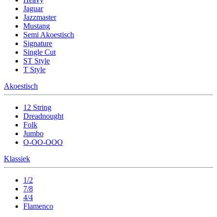
Jaguar
Jazzmaster
Mustang
Semi Akoestisch
Signature
Single Cut
ST Style
T Style
Akoestisch
12 String
Dreadnought
Folk
Jumbo
O-OO-OOO
Klassiek
1/2
7/8
4/4
Flamenco