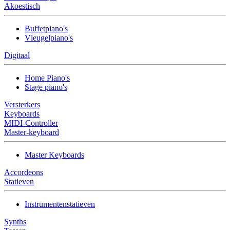
Akoestisch
Buffetpiano's
Vleugelpiano's
Digitaal
Home Piano's
Stage piano's
Versterkers
Keyboards
MIDI-Controller
Master-keyboard
Master Keyboards
Accordeons
Statieven
Instrumentenstatieven
Synths