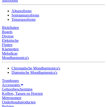
Saxofoons
Altsaxofoons
Sopraansaxofoons
Tenorsaxofoons
Blokfluiten
Bugels
Diverse
Elektrische
Fluiten
Klarinetten
Melodicas
Mondharmonica's
Chromatische Mondharmonica's
Diatonische Mondharmonica's
Trombones
Accessoires
Gehoorbescherming
Koffers, Tassen en Hoezen
Metronomen
Onderhoudsproducten
Pedalen