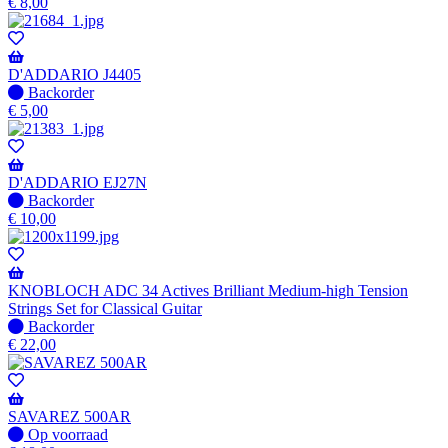
op
€
8,00
voorraad
-
Wordt
verzonden
D'ADDARIO J4405
wanneer
Niet
Backorder
beschikbaar
op
€
5,00
voorraad
-
Wordt
verzonden
D'ADDARIO EJ27N
wanneer
Niet
Backorder
beschikbaar
op
€
10,00
voorraad
-
Wordt
verzonden
KNOBLOCH ADC 34 Actives Brilliant Medium-high Tension
wanneer
Strings Set for Classical Guitar
beschikbaar
Niet
Backorder
op
€
22,00
voorraad
-
Wordt
verzonden
SAVAREZ 500AR
wanneer
Op
Op voorraad