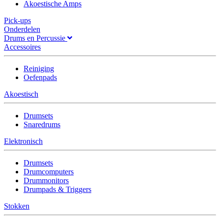
Akoestische Amps
Pick-ups
Onderdelen
Drums en Percussie
Accessoires
Reiniging
Oefenpads
Akoestisch
Drumsets
Snaredrums
Elektronisch
Drumsets
Drumcomputers
Drummonitors
Drumpads & Triggers
Stokken