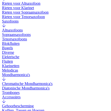
Rieten voor Altsaxofoon
Rieten voor Klarinet
Rieten voor Sopraansaxofoon
Rieten voor Tenorsaxofoon
Saxofoons
Altsaxofoons
Sopraansaxofoons
Tenorsaxofoons
Blokfluiten
Bugels
Diverse
Elektrische
Fluiten
Klarinetten
Melodicas
Mondharmonica's
Chromatische Mondharmonica's
Diatonische Mondharmonica's
Trombones
Accessoires
Gehoorbescherming
Koffers, Tassen en Hoezen