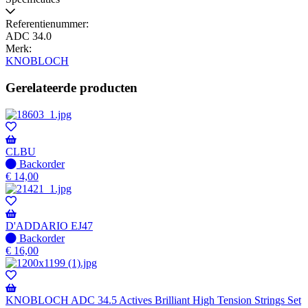
Referentienummer:
ADC 34.0
Merk:
KNOBLOCH
Gerelateerde producten
CLBU
Niet
Backorder
op
€
14,00
voorraad
-
Wordt
verzonden
D'ADDARIO EJ47
wanneer
Niet
Backorder
beschikbaar
op
€
16,00
voorraad
-
Wordt
verzonden
KNOBLOCH ADC 34.5 Actives Brilliant High Tension Strings Set