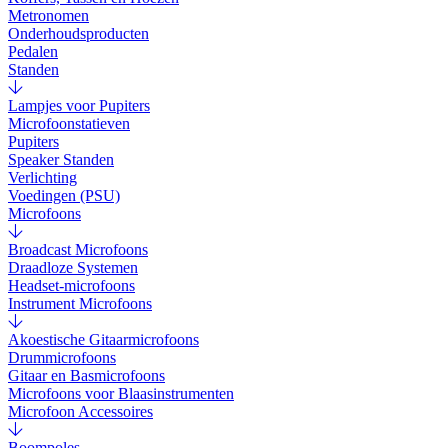
Metronomen
Onderhoudsproducten
Pedalen
Standen
Lampjes voor Pupiters
Microfoonstatieven
Pupiters
Speaker Standen
Verlichting
Voedingen (PSU)
Microfoons
Broadcast Microfoons
Draadloze Systemen
Headset-microfoons
Instrument Microfoons
Akoestische Gitaarmicrofoons
Drummicrofoons
Gitaar en Basmicrofoons
Microfoons voor Blaasinstrumenten
Microfoon Accessoires
Boompoles