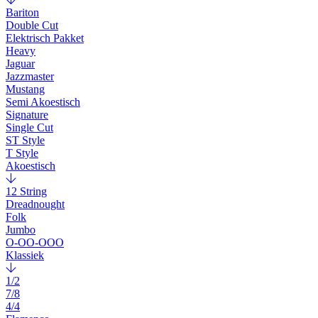
Bariton
Double Cut
Elektrisch Pakket
Heavy
Jaguar
Jazzmaster
Mustang
Semi Akoestisch
Signature
Single Cut
ST Style
T Style
Akoestisch
12 String
Dreadnought
Folk
Jumbo
O-OO-OOO
Klassiek
1/2
7/8
4/4