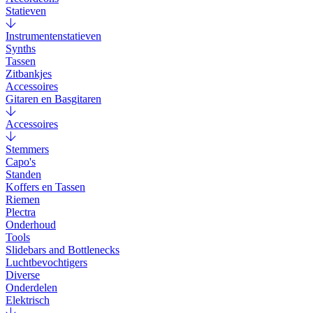
Statieven
Instrumentenstatieven
Synths
Tassen
Zitbankjes
Accessoires
Gitaren en Basgitaren
Accessoires
Stemmers
Capo's
Standen
Koffers en Tassen
Riemen
Plectra
Onderhoud
Tools
Slidebars and Bottlenecks
Luchtbevochtigers
Diverse
Onderdelen
Elektrisch