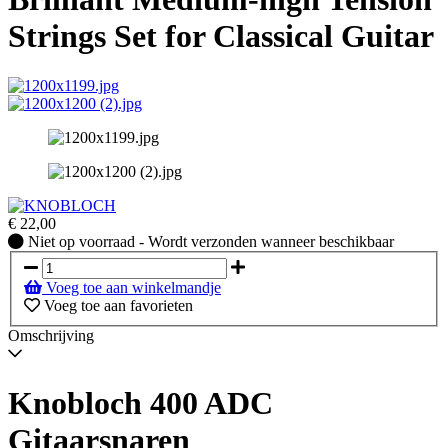
Strings Set for Classical Guitar
€
22,00
Niet
Niet op voorraad - Wordt verzonden wanneer beschikbaar
op
voorraad
Voeg toe aan winkelmandje
-
Voeg toe aan favorieten
Wordt
verzonden
Omschrijving
wanneer
beschikbaar
Knobloch 400 ADC
Gitaarsnaren