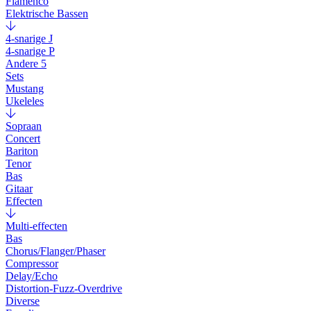
Flamenco
Elektrische Bassen
4-snarige J
4-snarige P
Andere 5
Sets
Mustang
Ukeleles
Sopraan
Concert
Bariton
Tenor
Bas
Gitaar
Effecten
Multi-effecten
Bas
Chorus/Flanger/Phaser
Compressor
Delay/Echo
Distortion-Fuzz-Overdrive
Diverse