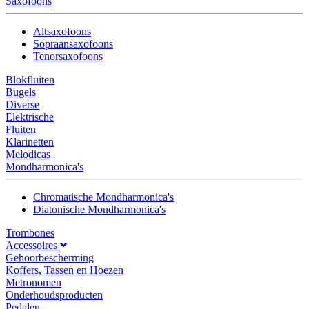
Saxofoons
Altsaxofoons
Sopraansaxofoons
Tenorsaxofoons
Blokfluiten
Bugels
Diverse
Elektrische
Fluiten
Klarinetten
Melodicas
Mondharmonica's
Chromatische Mondharmonica's
Diatonische Mondharmonica's
Trombones
Accessoires
Gehoorbescherming
Koffers, Tassen en Hoezen
Metronomen
Onderhoudsproducten
Pedalen