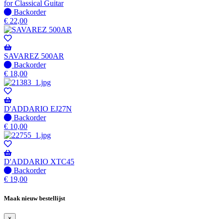
wanneer
for Classical Guitar
beschikbaar
Niet
Backorder
op
€
22,00
voorraad
-
Wordt
verzonden
SAVAREZ 500AR
wanneer
Niet
Backorder
beschikbaar
op
€
18,00
voorraad
-
Wordt
verzonden
D'ADDARIO EJ27N
wanneer
Niet
Backorder
beschikbaar
op
€
10,00
voorraad
-
Wordt
verzonden
D'ADDARIO XTC45
wanneer
Niet
Backorder
beschikbaar
op
€
19,00
voorraad
-
Maak nieuw bestellijst
Wordt
verzonden
×