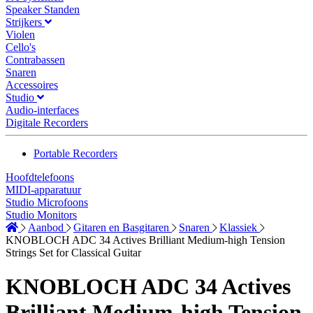
Speaker Standen
Strijkers
Violen
Cello's
Contrabassen
Snaren
Accessoires
Studio
Audio-interfaces
Digitale Recorders
Portable Recorders
Hoofdtelefoons
MIDI-apparatuur
Studio Microfoons
Studio Monitors
Aanbod
Gitaren en Basgitaren
Snaren
Klassiek
KNOBLOCH ADC 34 Actives Brilliant Medium-high Tension
Strings Set for Classical Guitar
KNOBLOCH ADC 34 Actives
Brilliant Medium-high Tension