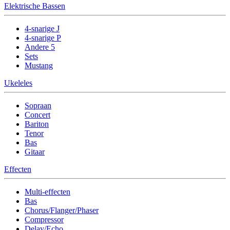
Elektrische Bassen
4-snarige J
4-snarige P
Andere 5
Sets
Mustang
Ukeleles
Sopraan
Concert
Bariton
Tenor
Bas
Gitaar
Effecten
Multi-effecten
Bas
Chorus/Flanger/Phaser
Compressor
Delay/Echo