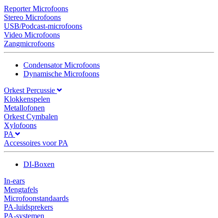
Reporter Microfoons
Stereo Microfoons
USB/Podcast-microfoons
Video Microfoons
Zangmicrofoons
Condensator Microfoons
Dynamische Microfoons
Orkest Percussie
Klokkenspelen
Metallofonen
Orkest Cymbalen
Xylofoons
PA
Accessoires voor PA
DI-Boxen
In-ears
Mengtafels
Microfoonstandaards
PA-luidsprekers
PA-systemen