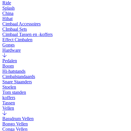
Ride
Splash
China
Hihat
Cimbaal Accessoires
CImbaal Sets
Cimbaal Tassen en -koffers
Effect Cimbalen
Gongs
Hardware
Pedalen
Boom
Hi-hatstands
Cimbalstandaards
Snare Staanders
Stoelen
Tom standen
koffers
Tassen
Vellen
Bassdrum Vellen
Bongo Vellen
Conga Vellen