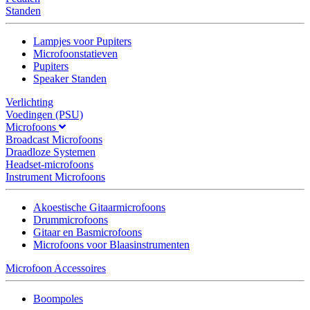
Standen
Lampjes voor Pupiters
Microfoonstatieven
Pupiters
Speaker Standen
Verlichting
Voedingen (PSU)
Microfoons
Broadcast Microfoons
Draadloze Systemen
Headset-microfoons
Instrument Microfoons
Akoestische Gitaarmicrofoons
Drummicrofoons
Gitaar en Basmicrofoons
Microfoons voor Blaasinstrumenten
Microfoon Accessoires
Boompoles