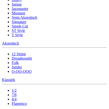
Jaguar
Jazzmaster
Mustang
Semi Akoestisch
Signature
Single Cut
ST Style
T Style
Akoestisch
12 String
Dreadnought
Folk
Jumbo
O-OO-OOO
Klassiek
1/2
7/8
4/4
Flamenco