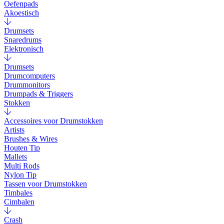
Oefenpads
Akoestisch
Drumsets
Snaredrums
Elektronisch
Drumsets
Drumcomputers
Drummonitors
Drumpads & Triggers
Stokken
Accessoires voor Drumstokken
Artists
Brushes & Wires
Houten Tip
Mallets
Multi Rods
Nylon Tip
Tassen voor Drumstokken
Timbales
Cimbalen
Crash