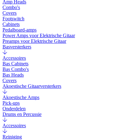
Amp Heads
Combo's
Covers
Footswitch
Cabinets
Pedalboard-amps
Power Amps voor Elektrische Gitaar
Preamps voor Elektrische Gitaar
Basversterkers
Accessoires
Bas Cabinets
Bas Combo's
Bas Heads
Covers
Akoestische Gitaarversterkers
Akoestische Amps
Pick-ups
Onderdelen
Drums en Percussie
Accessoires
Reiniging