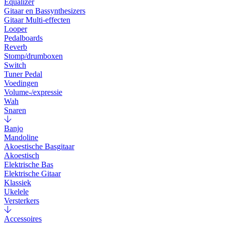
Equalizer
Gitaar en Bassynthesizers
Gitaar Multi-effecten
Looper
Pedalboards
Reverb
Stomp/drumboxen
Switch
Tuner Pedal
Voedingen
Volume-/expressie
Wah
Snaren
Banjo
Mandoline
Akoestische Basgitaar
Akoestisch
Elektrische Bas
Elektrische Gitaar
Klassiek
Ukelele
Versterkers
Accessoires