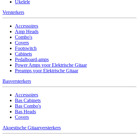
Ukelele
Versterkers
Accessoires
Amp Heads
Combo's
Covers
Footswitch
Cabinets
Pedalboard-amps
Power Amps voor Elektrische Gitaar
Preamps voor Elektrische Gitaar
Basversterkers
Accessoires
Bas Cabinets
Bas Combo's
Bas Heads
Covers
Akoestische Gitaarversterkers