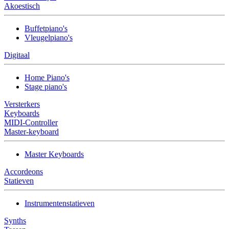
Akoestisch
Buffetpiano's
Vleugelpiano's
Digitaal
Home Piano's
Stage piano's
Versterkers
Keyboards
MIDI-Controller
Master-keyboard
Master Keyboards
Accordeons
Statieven
Instrumentenstatieven
Synths