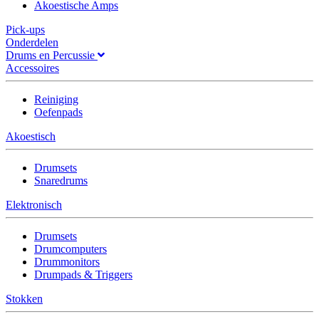
Akoestische Amps
Pick-ups
Onderdelen
Drums en Percussie
Accessoires
Reiniging
Oefenpads
Akoestisch
Drumsets
Snaredrums
Elektronisch
Drumsets
Drumcomputers
Drummonitors
Drumpads & Triggers
Stokken