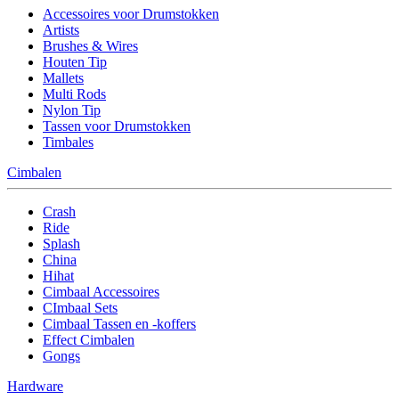
Accessoires voor Drumstokken
Artists
Brushes & Wires
Houten Tip
Mallets
Multi Rods
Nylon Tip
Tassen voor Drumstokken
Timbales
Cimbalen
Crash
Ride
Splash
China
Hihat
Cimbaal Accessoires
CImbaal Sets
Cimbaal Tassen en -koffers
Effect Cimbalen
Gongs
Hardware