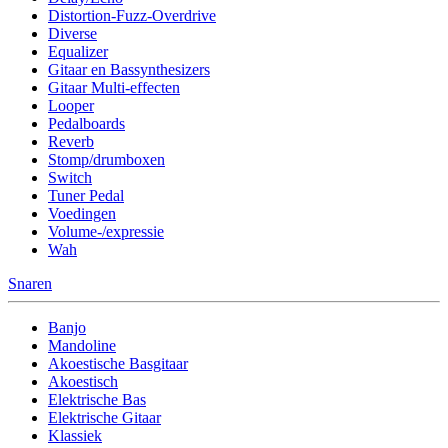
Distortion-Fuzz-Overdrive
Diverse
Equalizer
Gitaar en Bassynthesizers
Gitaar Multi-effecten
Looper
Pedalboards
Reverb
Stomp/drumboxen
Switch
Tuner Pedal
Voedingen
Volume-/expressie
Wah
Snaren
Banjo
Mandoline
Akoestische Basgitaar
Akoestisch
Elektrische Bas
Elektrische Gitaar
Klassiek