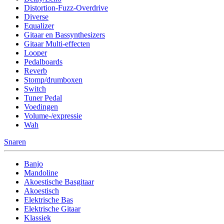
Distortion-Fuzz-Overdrive
Diverse
Equalizer
Gitaar en Bassynthesizers
Gitaar Multi-effecten
Looper
Pedalboards
Reverb
Stomp/drumboxen
Switch
Tuner Pedal
Voedingen
Volume-/expressie
Wah
Snaren
Banjo
Mandoline
Akoestische Basgitaar
Akoestisch
Elektrische Bas
Elektrische Gitaar
Klassiek