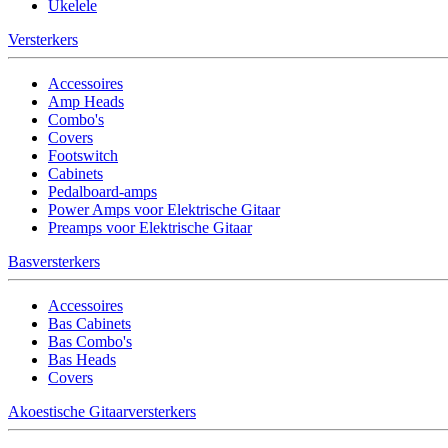
Ukelele
Versterkers
Accessoires
Amp Heads
Combo's
Covers
Footswitch
Cabinets
Pedalboard-amps
Power Amps voor Elektrische Gitaar
Preamps voor Elektrische Gitaar
Basversterkers
Accessoires
Bas Cabinets
Bas Combo's
Bas Heads
Covers
Akoestische Gitaarversterkers