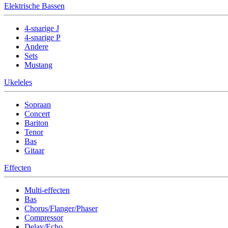
Elektrische Bassen
4-snarige J
4-snarige P
Andere
Sets
Mustang
Ukeleles
Sopraan
Concert
Bariton
Tenor
Bas
Gitaar
Effecten
Multi-effecten
Bas
Chorus/Flanger/Phaser
Compressor
Delay/Echo