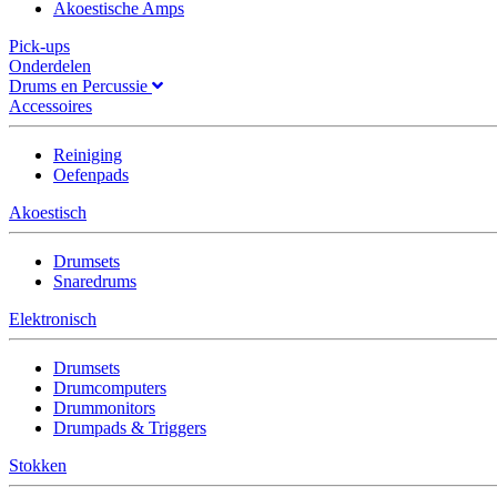
Akoestische Amps
Pick-ups
Onderdelen
Drums en Percussie
Accessoires
Reiniging
Oefenpads
Akoestisch
Drumsets
Snaredrums
Elektronisch
Drumsets
Drumcomputers
Drummonitors
Drumpads & Triggers
Stokken