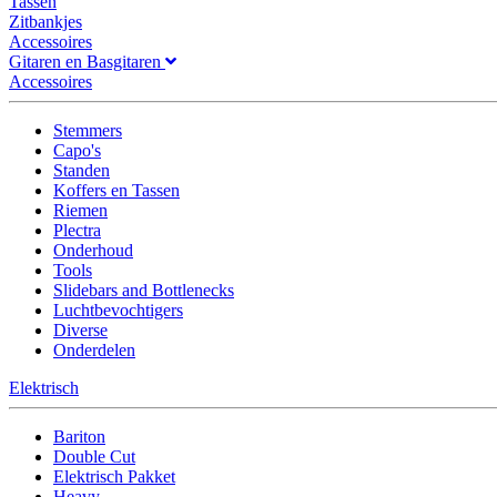
Tassen
Zitbankjes
Accessoires
Gitaren en Basgitaren
Accessoires
Stemmers
Capo's
Standen
Koffers en Tassen
Riemen
Plectra
Onderhoud
Tools
Slidebars and Bottlenecks
Luchtbevochtigers
Diverse
Onderdelen
Elektrisch
Bariton
Double Cut
Elektrisch Pakket
Heavy