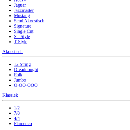
Jaguar
Jazzmaster
Mustang
Semi Akoestisch
Signature
Single Cut
ST Style
T Style
Akoestisch
12 String
Dreadnought
Folk
Jumbo
O-OO-OOO
Klassiek
1/2
7/8
4/4
Flamenco