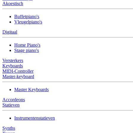
Akoestisch
Buffetpiano's
Vleugelpiano's
Digitaal
Home Piano's
Stage piano's
Versterkers
Keyboards
MIDI-Controller
Master-keyboard
Master Keyboards
Accordeons
Statieven
Instrumentenstatieven
Synths