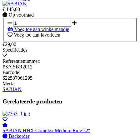
€
145,00
Op
Op voorraad
voorraad
Voeg toe aan winkelmandje
Voeg toe aan favorieten
€29,00
Specificaties
Referentienummer:
PSA SBR2012
Barcode:
622537061295
Merk:
SABIAN
Gerelateerde producten
SABIAN HHX Complex Medium Ride 22"
Niet
Backorder