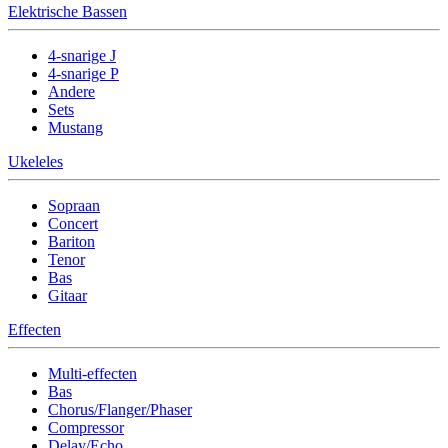
Elektrische Bassen
4-snarige J
4-snarige P
Andere
Sets
Mustang
Ukeleles
Sopraan
Concert
Bariton
Tenor
Bas
Gitaar
Effecten
Multi-effecten
Bas
Chorus/Flanger/Phaser
Compressor
Delay/Echo