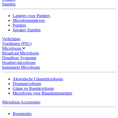
Standen
Lampjes voor Pupiters
Microfoonstatieven
Pupiters
Speaker Standen
Verlichting
Voedingen (PSU)
Microfoons
Broadcast Microfoons
Draadloze Systemen
Headset-microfoons
Instrument Microfoons
Akoestische Gitaarmicrofoons
Drummicrofoons
Gitaar en Basmicrofoons
Microfoons voor Blaasinstrumenten
Microfoon Accessoires
Boompoles