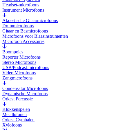
Headset-microfoons
Instrument Microfoons
Akoestische Gitaarmicrofoons
Drummicrofoons
Gitaar en Basmicrofoons
Microfoons voor Blaasinstrumenten
Microfoon Accessoires
Boompoles
Reporter Microfoons
Stereo Microfoons
USB/Podcast-microfoons
Video Microfoons
Zangmicrofoons
Condensator Microfoons
Dynamische Microfoons
Orkest Percussie
Klokkenspelen
Metallofonen
Orkest Cymbalen
Xylofoons