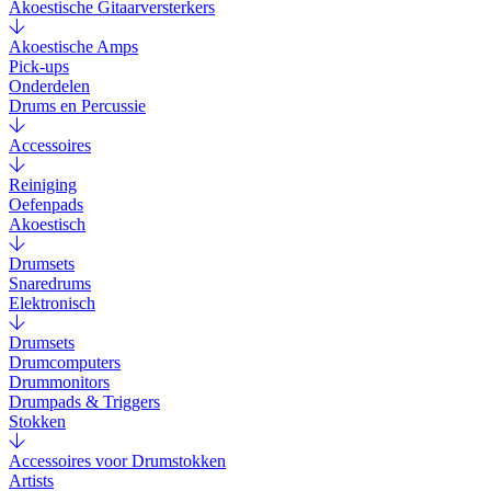
Akoestische Gitaarversterkers
Akoestische Amps
Pick-ups
Onderdelen
Drums en Percussie
Accessoires
Reiniging
Oefenpads
Akoestisch
Drumsets
Snaredrums
Elektronisch
Drumsets
Drumcomputers
Drummonitors
Drumpads & Triggers
Stokken
Accessoires voor Drumstokken
Artists