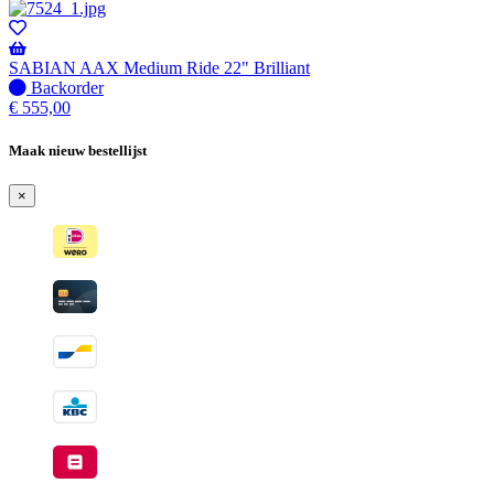
voorraad
-
Wordt
verzonden
SABIAN AAX Medium Ride 22" Brilliant
wanneer
Niet
Backorder
beschikbaar
op
€
555,00
voorraad
-
Maak nieuw bestellijst
Wordt
verzonden
×
wanneer
beschikbaar