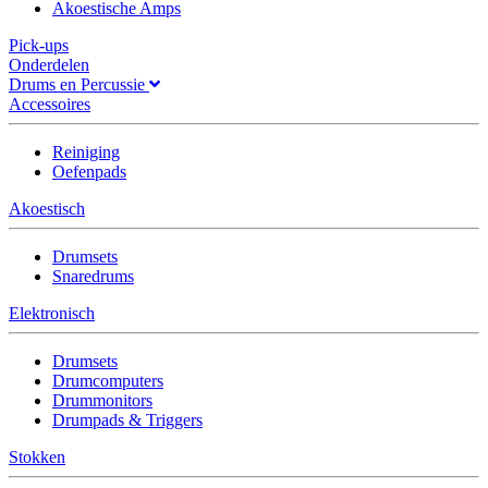
Akoestische Amps
Pick-ups
Onderdelen
Drums en Percussie
Accessoires
Reiniging
Oefenpads
Akoestisch
Drumsets
Snaredrums
Elektronisch
Drumsets
Drumcomputers
Drummonitors
Drumpads & Triggers
Stokken