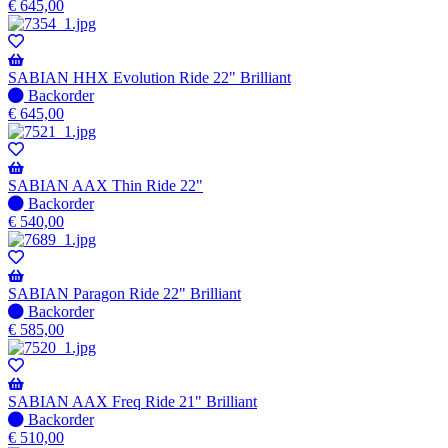
op
€
645,00
voorraad
-
Wordt
verzonden
SABIAN HHX Evolution Ride 22" Brilliant
wanneer
Niet
Backorder
beschikbaar
op
€
645,00
voorraad
-
Wordt
verzonden
SABIAN AAX Thin Ride 22"
wanneer
Niet
Backorder
beschikbaar
op
€
540,00
voorraad
-
Wordt
verzonden
SABIAN Paragon Ride 22" Brilliant
wanneer
Niet
Backorder
beschikbaar
op
€
585,00
voorraad
-
Wordt
verzonden
SABIAN AAX Freq Ride 21" Brilliant
wanneer
Niet
Backorder
beschikbaar
op
€
510,00