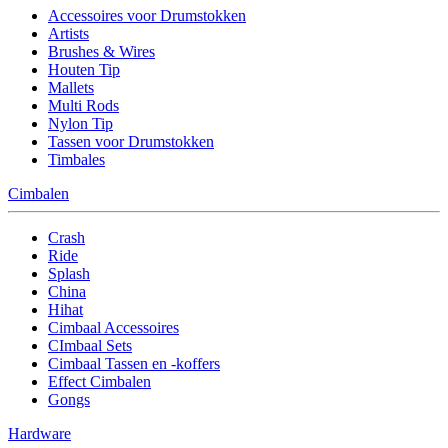
Accessoires voor Drumstokken
Artists
Brushes & Wires
Houten Tip
Mallets
Multi Rods
Nylon Tip
Tassen voor Drumstokken
Timbales
Cimbalen
Crash
Ride
Splash
China
Hihat
Cimbaal Accessoires
CImbaal Sets
Cimbaal Tassen en -koffers
Effect Cimbalen
Gongs
Hardware