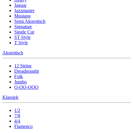
Jaguar
Jazzmaster
Mustang
Semi Akoestisch
Signature
Single Cut
ST Style
T Style
Akoestisch
12 String
Dreadnought
Folk
Jumbo
O-OO-OOO
Klassiek
1/2
7/8
4/4
Flamenco