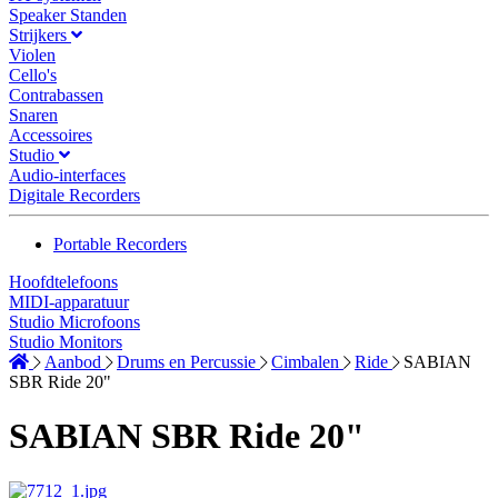
Speaker Standen
Strijkers
Violen
Cello's
Contrabassen
Snaren
Accessoires
Studio
Audio-interfaces
Digitale Recorders
Portable Recorders
Hoofdtelefoons
MIDI-apparatuur
Studio Microfoons
Studio Monitors
Aanbod
Drums en Percussie
Cimbalen
Ride
SABIAN
SBR Ride 20"
SABIAN SBR Ride 20"