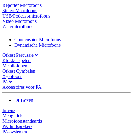
Reporter Microfoons
Stereo Microfoons
USB/Podcast-microfoons
Video Microfoons
Zangmicrofoons
Condensator Microfoons
Dynamische Microfoons
Orkest Percussie
Klokkenspelen
Metallofonen
Orkest Cymbalen
Xylofoons
PA
Accessoires voor PA
DI-Boxen
In-ears
Mengtafels
Microfoonstandaards
PA-luidsprekers
PA-systemen