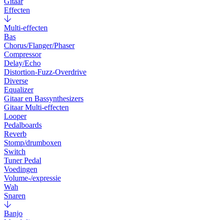
Gitaar
Effecten
Multi-effecten
Bas
Chorus/Flanger/Phaser
Compressor
Delay/Echo
Distortion-Fuzz-Overdrive
Diverse
Equalizer
Gitaar en Bassynthesizers
Gitaar Multi-effecten
Looper
Pedalboards
Reverb
Stomp/drumboxen
Switch
Tuner Pedal
Voedingen
Volume-/expressie
Wah
Snaren
Banjo