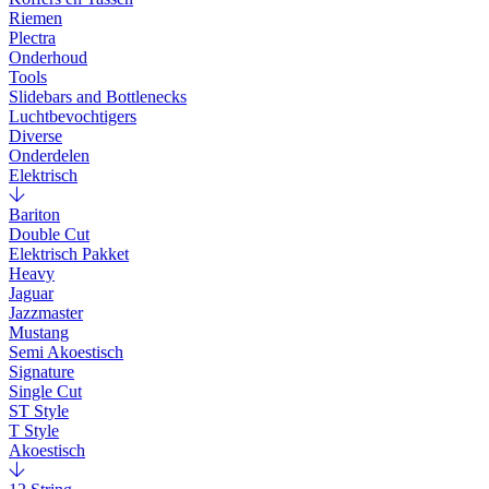
Riemen
Plectra
Onderhoud
Tools
Slidebars and Bottlenecks
Luchtbevochtigers
Diverse
Onderdelen
Elektrisch
Bariton
Double Cut
Elektrisch Pakket
Heavy
Jaguar
Jazzmaster
Mustang
Semi Akoestisch
Signature
Single Cut
ST Style
T Style
Akoestisch