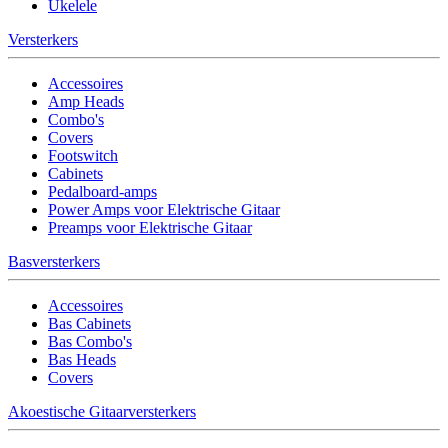
Ukelele
Versterkers
Accessoires
Amp Heads
Combo's
Covers
Footswitch
Cabinets
Pedalboard-amps
Power Amps voor Elektrische Gitaar
Preamps voor Elektrische Gitaar
Basversterkers
Accessoires
Bas Cabinets
Bas Combo's
Bas Heads
Covers
Akoestische Gitaarversterkers