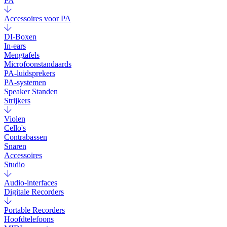
PA
Accessoires voor PA
DI-Boxen
In-ears
Mengtafels
Microfoonstandaards
PA-luidsprekers
PA-systemen
Speaker Standen
Strijkers
Violen
Cello's
Contrabassen
Snaren
Accessoires
Studio
Audio-interfaces
Digitale Recorders
Portable Recorders
Hoofdtelefoons