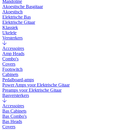
Mandoline
Akoestische Basgitaar
Akoestisch
Elektrische Bas
Elektrische Gitaar
Klassiek
Ukelele
Versterkers
Accessoires
Amp Heads
Combo's
Covers
Footswitch
Cabinets
Pedalboard-amps
Power Amps voor Elektrische Gitaar
Preamps voor Elektrische Gitaar
Basversterkers
Accessoires
Bas Cabinets
Bas Combo's
Bas Heads
Covers