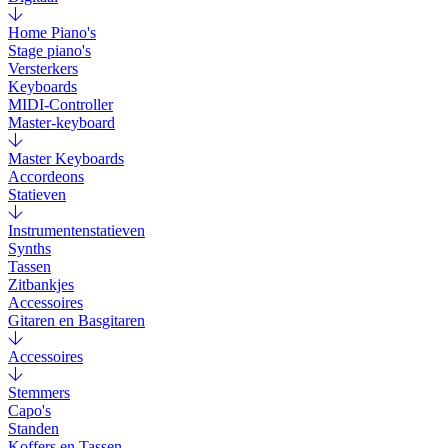
Home Piano's
Stage piano's
Versterkers
Keyboards
MIDI-Controller
Master-keyboard
Master Keyboards
Accordeons
Statieven
Instrumentenstatieven
Synths
Tassen
Zitbankjes
Accessoires
Gitaren en Basgitaren
Accessoires
Stemmers
Capo's
Standen
Koffers en Tassen