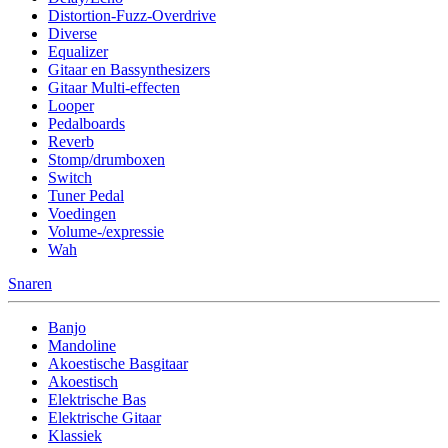
Distortion-Fuzz-Overdrive
Diverse
Equalizer
Gitaar en Bassynthesizers
Gitaar Multi-effecten
Looper
Pedalboards
Reverb
Stomp/drumboxen
Switch
Tuner Pedal
Voedingen
Volume-/expressie
Wah
Snaren
Banjo
Mandoline
Akoestische Basgitaar
Akoestisch
Elektrische Bas
Elektrische Gitaar
Klassiek