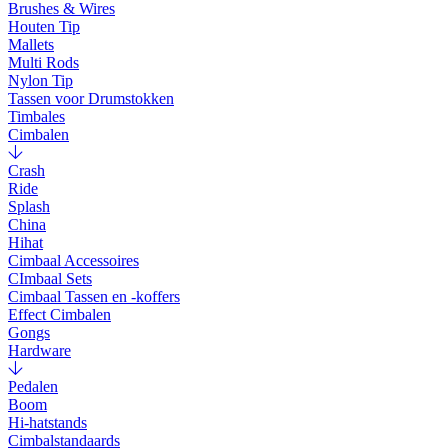
Brushes & Wires
Houten Tip
Mallets
Multi Rods
Nylon Tip
Tassen voor Drumstokken
Timbales
Cimbalen
Crash
Ride
Splash
China
Hihat
Cimbaal Accessoires
CImbaal Sets
Cimbaal Tassen en -koffers
Effect Cimbalen
Gongs
Hardware
Pedalen
Boom
Hi-hatstands
Cimbalstandaards