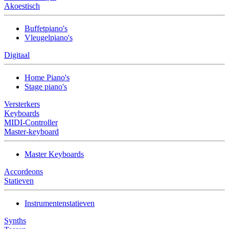
Akoestisch
Buffetpiano's
Vleugelpiano's
Digitaal
Home Piano's
Stage piano's
Versterkers
Keyboards
MIDI-Controller
Master-keyboard
Master Keyboards
Accordeons
Statieven
Instrumentenstatieven
Synths