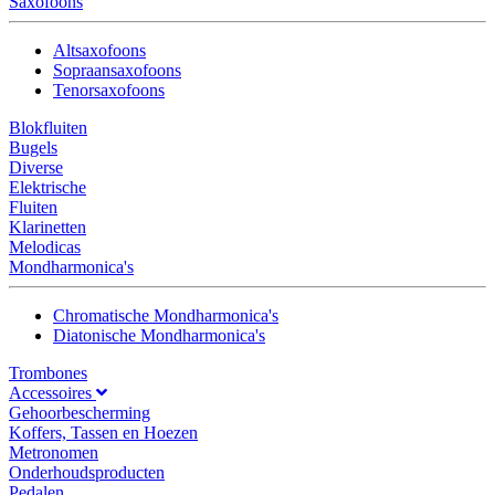
Saxofoons
Altsaxofoons
Sopraansaxofoons
Tenorsaxofoons
Blokfluiten
Bugels
Diverse
Elektrische
Fluiten
Klarinetten
Melodicas
Mondharmonica's
Chromatische Mondharmonica's
Diatonische Mondharmonica's
Trombones
Accessoires
Gehoorbescherming
Koffers, Tassen en Hoezen
Metronomen
Onderhoudsproducten
Pedalen