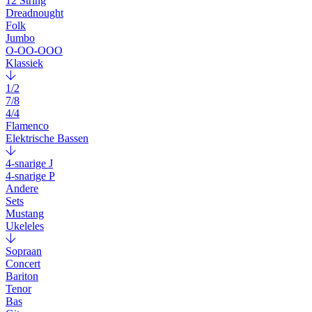
12 String
Dreadnought
Folk
Jumbo
O-OO-OOO
Klassiek
1/2
7/8
4/4
Flamenco
Elektrische Bassen
4-snarige J
4-snarige P
Andere
Sets
Mustang
Ukeleles
Sopraan
Concert
Bariton
Tenor
Bas