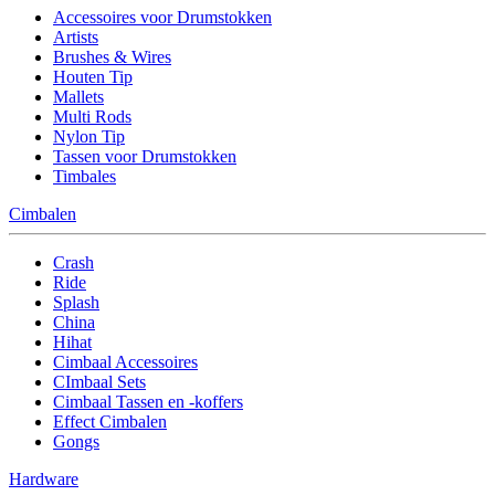
Accessoires voor Drumstokken
Artists
Brushes & Wires
Houten Tip
Mallets
Multi Rods
Nylon Tip
Tassen voor Drumstokken
Timbales
Cimbalen
Crash
Ride
Splash
China
Hihat
Cimbaal Accessoires
CImbaal Sets
Cimbaal Tassen en -koffers
Effect Cimbalen
Gongs
Hardware