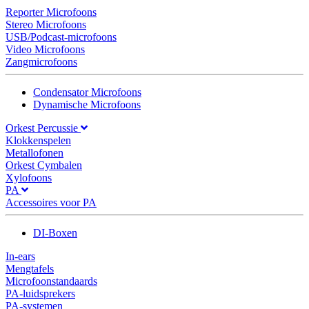
Reporter Microfoons
Stereo Microfoons
USB/Podcast-microfoons
Video Microfoons
Zangmicrofoons
Condensator Microfoons
Dynamische Microfoons
Orkest Percussie
Klokkenspelen
Metallofonen
Orkest Cymbalen
Xylofoons
PA
Accessoires voor PA
DI-Boxen
In-ears
Mengtafels
Microfoonstandaards
PA-luidsprekers
PA-systemen