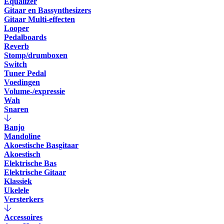
Equalizer
Gitaar en Bassynthesizers
Gitaar Multi-effecten
Looper
Pedalboards
Reverb
Stomp/drumboxen
Switch
Tuner Pedal
Voedingen
Volume-/expressie
Wah
Snaren
Banjo
Mandoline
Akoestische Basgitaar
Akoestisch
Elektrische Bas
Elektrische Gitaar
Klassiek
Ukelele
Versterkers
Accessoires