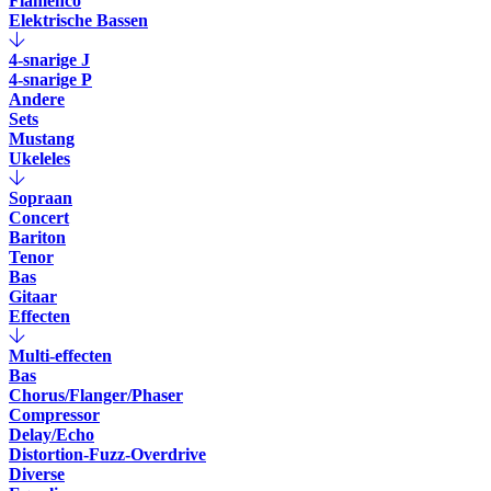
Flamenco
Elektrische Bassen
4-snarige J
4-snarige P
Andere
Sets
Mustang
Ukeleles
Sopraan
Concert
Bariton
Tenor
Bas
Gitaar
Effecten
Multi-effecten
Bas
Chorus/Flanger/Phaser
Compressor
Delay/Echo
Distortion-Fuzz-Overdrive
Diverse