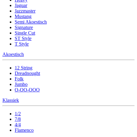
Jaguar
Jazzmaster
Mustang
Semi Akoestisch
Signature
Single Cut
ST Style
T Style
Akoestisch
12 String
Dreadnought
Folk
Jumbo
O-OO-OOO
Klassiek
1/2
7/8
4/4
Flamenco