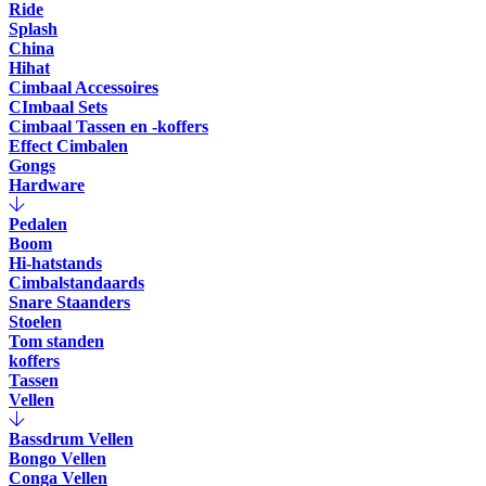
Ride
Splash
China
Hihat
Cimbaal Accessoires
CImbaal Sets
Cimbaal Tassen en -koffers
Effect Cimbalen
Gongs
Hardware
Pedalen
Boom
Hi-hatstands
Cimbalstandaards
Snare Staanders
Stoelen
Tom standen
koffers
Tassen
Vellen
Bassdrum Vellen
Bongo Vellen
Conga Vellen