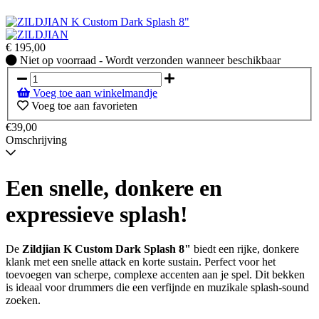
€
195,00
Niet
Niet op voorraad - Wordt verzonden wanneer beschikbaar
op
voorraad
Voeg toe aan winkelmandje
-
Voeg toe aan favorieten
Wordt
verzonden
€39,00
wanneer
Omschrijving
beschikbaar
Een snelle, donkere en
expressieve splash!
De
Zildjian K Custom Dark Splash 8"
biedt een rijke, donkere
klank met een snelle attack en korte sustain. Perfect voor het
toevoegen van scherpe, complexe accenten aan je spel. Dit bekken
is ideaal voor drummers die een verfijnde en muzikale splash-sound
zoeken.