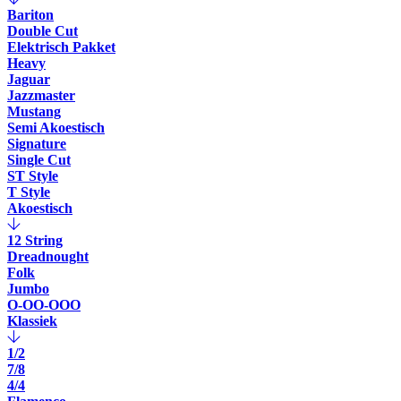
Bariton
Double Cut
Elektrisch Pakket
Heavy
Jaguar
Jazzmaster
Mustang
Semi Akoestisch
Signature
Single Cut
ST Style
T Style
Akoestisch
12 String
Dreadnought
Folk
Jumbo
O-OO-OOO
Klassiek
1/2
7/8
4/4