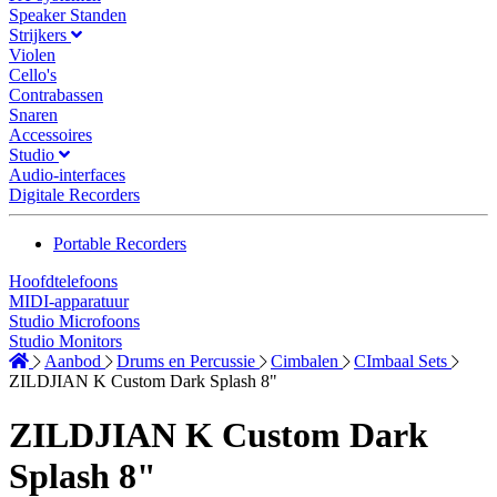
Speaker Standen
Strijkers
Violen
Cello's
Contrabassen
Snaren
Accessoires
Studio
Audio-interfaces
Digitale Recorders
Portable Recorders
Hoofdtelefoons
MIDI-apparatuur
Studio Microfoons
Studio Monitors
Aanbod
Drums en Percussie
Cimbalen
CImbaal Sets
ZILDJIAN K Custom Dark Splash 8"
ZILDJIAN K Custom Dark
Splash 8"