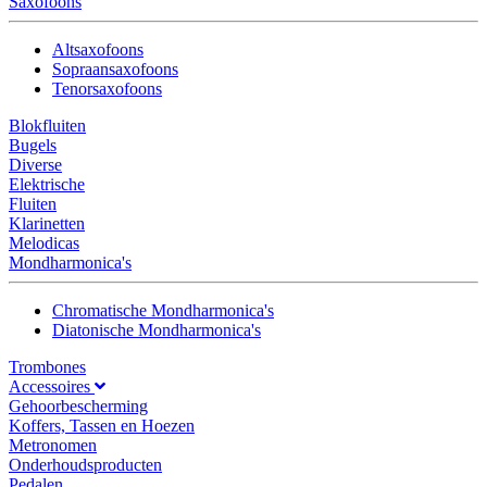
Saxofoons
Altsaxofoons
Sopraansaxofoons
Tenorsaxofoons
Blokfluiten
Bugels
Diverse
Elektrische
Fluiten
Klarinetten
Melodicas
Mondharmonica's
Chromatische Mondharmonica's
Diatonische Mondharmonica's
Trombones
Accessoires
Gehoorbescherming
Koffers, Tassen en Hoezen
Metronomen
Onderhoudsproducten
Pedalen