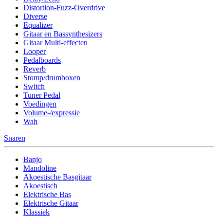
Distortion-Fuzz-Overdrive
Diverse
Equalizer
Gitaar en Bassynthesizers
Gitaar Multi-effecten
Looper
Pedalboards
Reverb
Stomp/drumboxen
Switch
Tuner Pedal
Voedingen
Volume-/expressie
Wah
Snaren
Banjo
Mandoline
Akoestische Basgitaar
Akoestisch
Elektrische Bas
Elektrische Gitaar
Klassiek