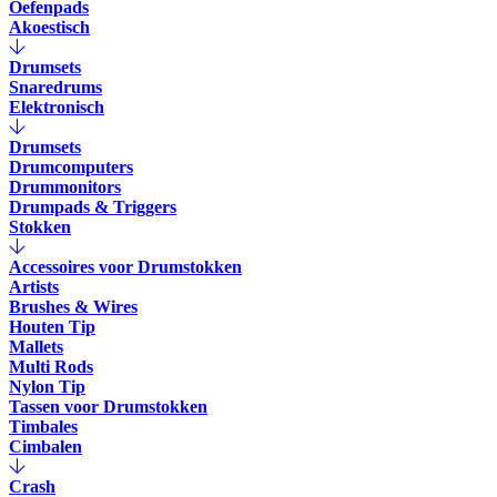
Oefenpads
Akoestisch
Drumsets
Snaredrums
Elektronisch
Drumsets
Drumcomputers
Drummonitors
Drumpads & Triggers
Stokken
Accessoires voor Drumstokken
Artists
Brushes & Wires
Houten Tip
Mallets
Multi Rods
Nylon Tip
Tassen voor Drumstokken
Timbales
Cimbalen
Crash