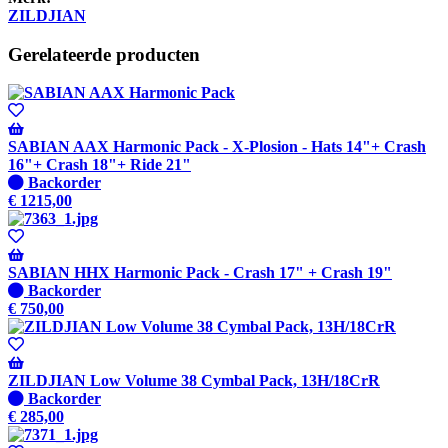
ZILDJIAN
Gerelateerde producten
SABIAN AAX Harmonic Pack - X-Plosion - Hats 14"+ Crash
16"+ Crash 18"+ Ride 21"
Niet
Backorder
op
€
1215,00
voorraad
-
Wordt
verzonden
SABIAN HHX Harmonic Pack - Crash 17" + Crash 19"
wanneer
Niet
Backorder
beschikbaar
op
€
750,00
voorraad
-
Wordt
verzonden
ZILDJIAN Low Volume 38 Cymbal Pack, 13H/18CrR
wanneer
Niet
Backorder
beschikbaar
op
€
285,00
voorraad