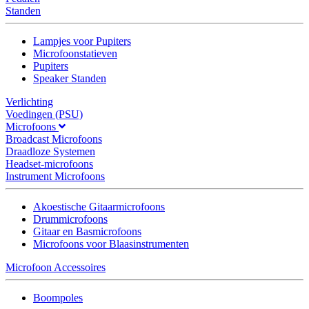
Standen
Lampjes voor Pupiters
Microfoonstatieven
Pupiters
Speaker Standen
Verlichting
Voedingen (PSU)
Microfoons
Broadcast Microfoons
Draadloze Systemen
Headset-microfoons
Instrument Microfoons
Akoestische Gitaarmicrofoons
Drummicrofoons
Gitaar en Basmicrofoons
Microfoons voor Blaasinstrumenten
Microfoon Accessoires
Boompoles