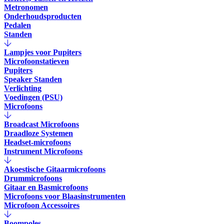
Metronomen
Onderhoudsproducten
Pedalen
Standen
Lampjes voor Pupiters
Microfoonstatieven
Pupiters
Speaker Standen
Verlichting
Voedingen (PSU)
Microfoons
Broadcast Microfoons
Draadloze Systemen
Headset-microfoons
Instrument Microfoons
Akoestische Gitaarmicrofoons
Drummicrofoons
Gitaar en Basmicrofoons
Microfoons voor Blaasinstrumenten
Microfoon Accessoires
Boompoles