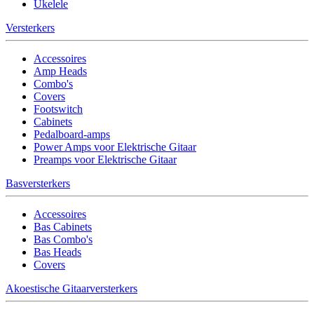
Ukelele
Versterkers
Accessoires
Amp Heads
Combo's
Covers
Footswitch
Cabinets
Pedalboard-amps
Power Amps voor Elektrische Gitaar
Preamps voor Elektrische Gitaar
Basversterkers
Accessoires
Bas Cabinets
Bas Combo's
Bas Heads
Covers
Akoestische Gitaarversterkers