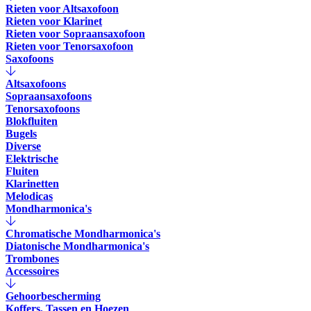
Rieten voor Altsaxofoon
Rieten voor Klarinet
Rieten voor Sopraansaxofoon
Rieten voor Tenorsaxofoon
Saxofoons
Altsaxofoons
Sopraansaxofoons
Tenorsaxofoons
Blokfluiten
Bugels
Diverse
Elektrische
Fluiten
Klarinetten
Melodicas
Mondharmonica's
Chromatische Mondharmonica's
Diatonische Mondharmonica's
Trombones
Accessoires
Gehoorbescherming
Koffers, Tassen en Hoezen