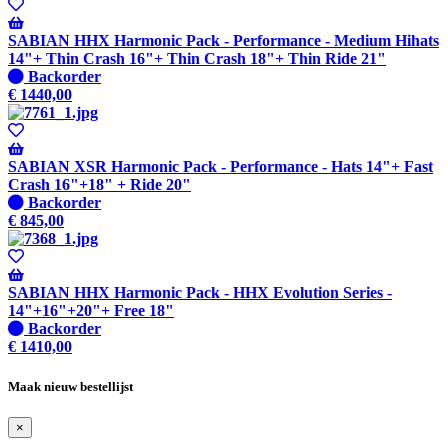
-
Wordt
verzonden
SABIAN HHX Harmonic Pack - Performance - Medium Hihats
wanneer
14"+ Thin Crash 16"+ Thin Crash 18"+ Thin Ride 21"
beschikbaar
Niet
Backorder
op
€
1440,00
voorraad
-
Wordt
verzonden
SABIAN XSR Harmonic Pack - Performance - Hats 14"+ Fast
wanneer
Crash 16"+18" + Ride 20"
beschikbaar
Niet
Backorder
op
€
845,00
voorraad
-
Wordt
verzonden
SABIAN HHX Harmonic Pack - HHX Evolution Series -
wanneer
14"+16"+20"+ Free 18"
beschikbaar
Niet
Backorder
op
€
1410,00
voorraad
-
Maak nieuw bestellijst
Wordt
verzonden
×
wanneer