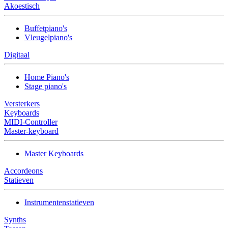
Akoestisch
Buffetpiano's
Vleugelpiano's
Digitaal
Home Piano's
Stage piano's
Versterkers
Keyboards
MIDI-Controller
Master-keyboard
Master Keyboards
Accordeons
Statieven
Instrumentenstatieven
Synths