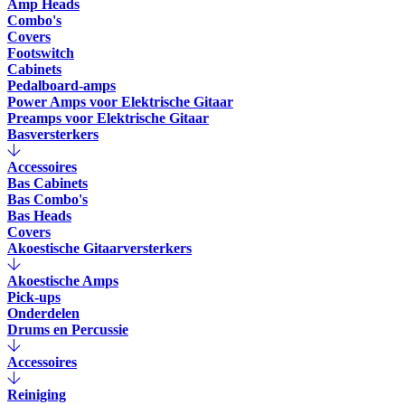
Amp Heads
Combo's
Covers
Footswitch
Cabinets
Pedalboard-amps
Power Amps voor Elektrische Gitaar
Preamps voor Elektrische Gitaar
Basversterkers
Accessoires
Bas Cabinets
Bas Combo's
Bas Heads
Covers
Akoestische Gitaarversterkers
Akoestische Amps
Pick-ups
Onderdelen
Drums en Percussie
Accessoires
Reiniging