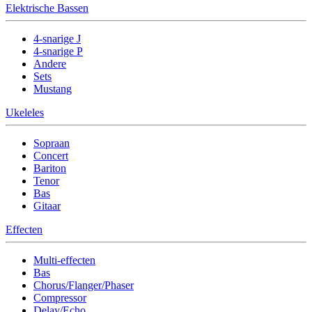
Elektrische Bassen
4-snarige J
4-snarige P
Andere
Sets
Mustang
Ukeleles
Sopraan
Concert
Bariton
Tenor
Bas
Gitaar
Effecten
Multi-effecten
Bas
Chorus/Flanger/Phaser
Compressor
Delay/Echo