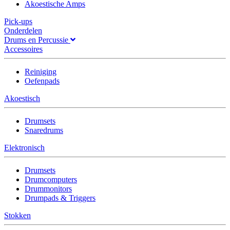
Akoestische Amps
Pick-ups
Onderdelen
Drums en Percussie
Accessoires
Reiniging
Oefenpads
Akoestisch
Drumsets
Snaredrums
Elektronisch
Drumsets
Drumcomputers
Drummonitors
Drumpads & Triggers
Stokken