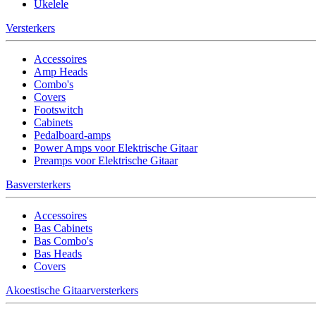
Ukelele
Versterkers
Accessoires
Amp Heads
Combo's
Covers
Footswitch
Cabinets
Pedalboard-amps
Power Amps voor Elektrische Gitaar
Preamps voor Elektrische Gitaar
Basversterkers
Accessoires
Bas Cabinets
Bas Combo's
Bas Heads
Covers
Akoestische Gitaarversterkers