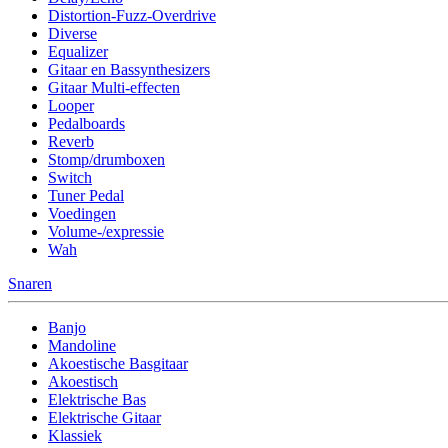
Distortion-Fuzz-Overdrive
Diverse
Equalizer
Gitaar en Bassynthesizers
Gitaar Multi-effecten
Looper
Pedalboards
Reverb
Stomp/drumboxen
Switch
Tuner Pedal
Voedingen
Volume-/expressie
Wah
Snaren
Banjo
Mandoline
Akoestische Basgitaar
Akoestisch
Elektrische Bas
Elektrische Gitaar
Klassiek