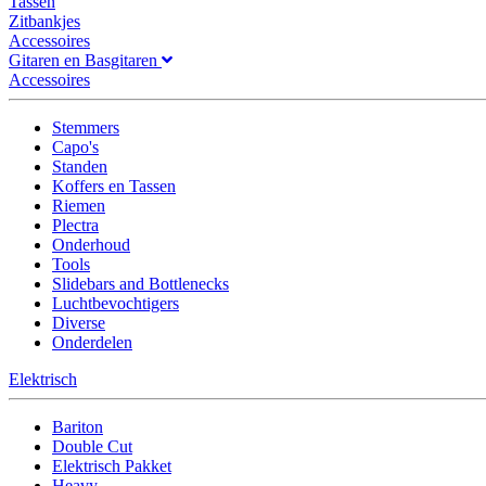
Tassen
Zitbankjes
Accessoires
Gitaren en Basgitaren
Accessoires
Stemmers
Capo's
Standen
Koffers en Tassen
Riemen
Plectra
Onderhoud
Tools
Slidebars and Bottlenecks
Luchtbevochtigers
Diverse
Onderdelen
Elektrisch
Bariton
Double Cut
Elektrisch Pakket
Heavy