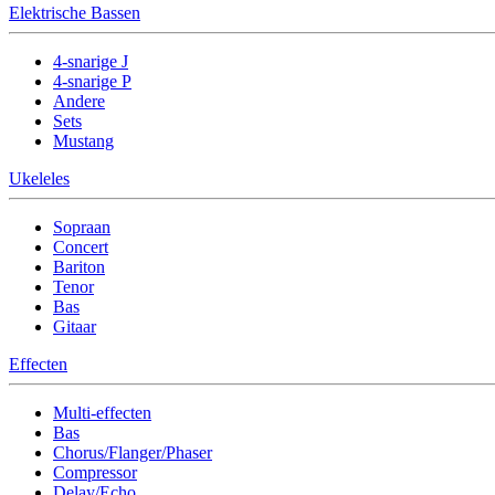
Elektrische Bassen
4-snarige J
4-snarige P
Andere
Sets
Mustang
Ukeleles
Sopraan
Concert
Bariton
Tenor
Bas
Gitaar
Effecten
Multi-effecten
Bas
Chorus/Flanger/Phaser
Compressor
Delay/Echo