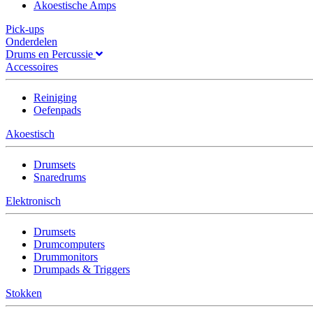
Akoestische Amps
Pick-ups
Onderdelen
Drums en Percussie
Accessoires
Reiniging
Oefenpads
Akoestisch
Drumsets
Snaredrums
Elektronisch
Drumsets
Drumcomputers
Drummonitors
Drumpads & Triggers
Stokken