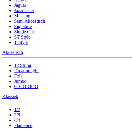
Jaguar
Jazzmaster
Mustang
Semi Akoestisch
Signature
Single Cut
ST Style
T Style
Akoestisch
12 String
Dreadnought
Folk
Jumbo
O-OO-OOO
Klassiek
1/2
7/8
4/4
Flamenco