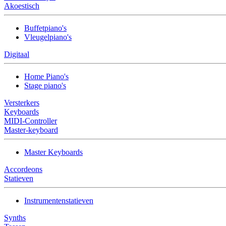
Akoestisch
Buffetpiano's
Vleugelpiano's
Digitaal
Home Piano's
Stage piano's
Versterkers
Keyboards
MIDI-Controller
Master-keyboard
Master Keyboards
Accordeons
Statieven
Instrumentenstatieven
Synths