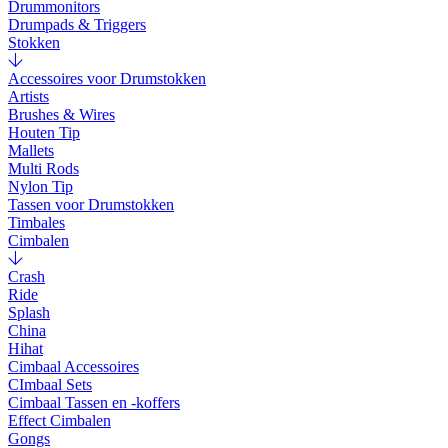
Drummonitors
Drumpads & Triggers
Stokken
Accessoires voor Drumstokken
Artists
Brushes & Wires
Houten Tip
Mallets
Multi Rods
Nylon Tip
Tassen voor Drumstokken
Timbales
Cimbalen
Crash
Ride
Splash
China
Hihat
Cimbaal Accessoires
CImbaal Sets
Cimbaal Tassen en -koffers
Effect Cimbalen
Gongs