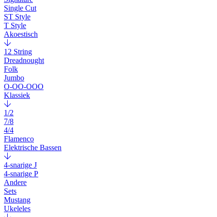
Single Cut
ST Style
T Style
Akoestisch
12 String
Dreadnought
Folk
Jumbo
O-OO-OOO
Klassiek
1/2
7/8
4/4
Flamenco
Elektrische Bassen
4-snarige J
4-snarige P
Andere
Sets
Mustang
Ukeleles