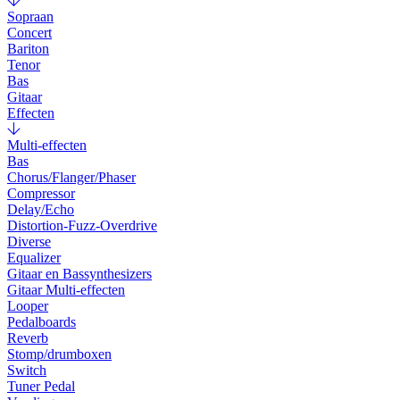
Sopraan
Concert
Bariton
Tenor
Bas
Gitaar
Effecten
Multi-effecten
Bas
Chorus/Flanger/Phaser
Compressor
Delay/Echo
Distortion-Fuzz-Overdrive
Diverse
Equalizer
Gitaar en Bassynthesizers
Gitaar Multi-effecten
Looper
Pedalboards
Reverb
Stomp/drumboxen
Switch
Tuner Pedal