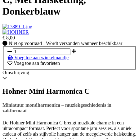
Donkerblauw
€
8,00
Niet
Niet op voorraad - Wordt verzonden wanneer beschikbaar
op
voorraad
Voeg toe aan winkelmandje
-
Voeg toe aan favorieten
Wordt
verzonden
Omschrijving
wanneer
beschikbaar
Hohner Mini Harmonica C
Miniatuur mondharmonica – muziekgeschiedenis in
zakformaat
De Hohner Mini Harmonica C brengt muzikale charme in een
ultracompact formaat. Perfect voor spontane jam-sessies, als uniek
cadeau of zelfs als stijlvolle hanger aan de meegeleverde halsketting.