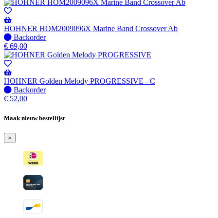
voorraad
-
Wordt
verzonden
HOHNER HOM2009096X Marine Band Crossover Ab
wanneer
Niet
Backorder
beschikbaar
op
€
69,00
voorraad
-
Wordt
verzonden
HOHNER Golden Melody PROGRESSIVE - C
wanneer
Niet
Backorder
beschikbaar
op
€
52,00
voorraad
-
Maak nieuw bestellijst
Wordt
verzonden
×
wanneer
beschikbaar