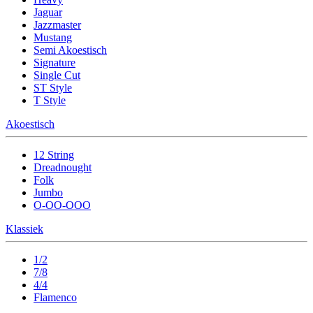
Jaguar
Jazzmaster
Mustang
Semi Akoestisch
Signature
Single Cut
ST Style
T Style
Akoestisch
12 String
Dreadnought
Folk
Jumbo
O-OO-OOO
Klassiek
1/2
7/8
4/4
Flamenco