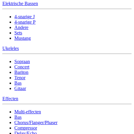
Elektrische Bassen
4-snarige J
4-snarige P
Andere
Sets
Mustang
Ukeleles
Sopraan
Concert
Bariton
Tenor
Bas
Gitaar
Effecten
Multi-effecten
Bas
Chorus/Flanger/Phaser
Compressor
Delay/Echo