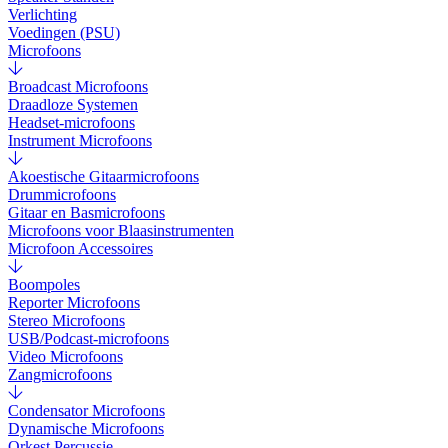
Verlichting
Voedingen (PSU)
Microfoons
Broadcast Microfoons
Draadloze Systemen
Headset-microfoons
Instrument Microfoons
Akoestische Gitaarmicrofoons
Drummicrofoons
Gitaar en Basmicrofoons
Microfoons voor Blaasinstrumenten
Microfoon Accessoires
Boompoles
Reporter Microfoons
Stereo Microfoons
USB/Podcast-microfoons
Video Microfoons
Zangmicrofoons
Condensator Microfoons
Dynamische Microfoons
Orkest Percussie