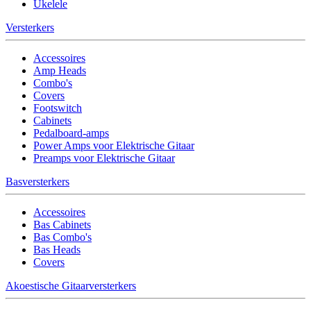
Ukelele
Versterkers
Accessoires
Amp Heads
Combo's
Covers
Footswitch
Cabinets
Pedalboard-amps
Power Amps voor Elektrische Gitaar
Preamps voor Elektrische Gitaar
Basversterkers
Accessoires
Bas Cabinets
Bas Combo's
Bas Heads
Covers
Akoestische Gitaarversterkers