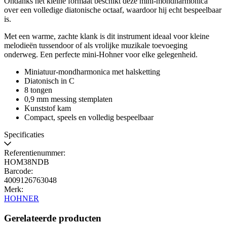
Ondanks het kleine formaat beschikt deze mini-mondharmonica
over een volledige diatonische octaaf, waardoor hij echt bespeelbaar
is.
Met een warme, zachte klank is dit instrument ideaal voor kleine
melodieën tussendoor of als vrolijke muzikale toevoeging
onderweg. Een perfecte mini-Hohner voor elke gelegenheid.
Miniatuur-mondharmonica met halsketting
Diatonisch in C
8 tongen
0,9 mm messing stemplaten
Kunststof kam
Compact, speels en volledig bespeelbaar
Specificaties
Referentienummer:
HOM38NDB
Barcode:
4009126763048
Merk:
HOHNER
Gerelateerde producten