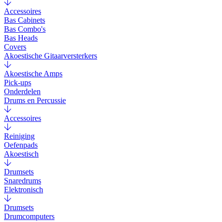
Accessoires
Bas Cabinets
Bas Combo's
Bas Heads
Covers
Akoestische Gitaarversterkers
Akoestische Amps
Pick-ups
Onderdelen
Drums en Percussie
Accessoires
Reiniging
Oefenpads
Akoestisch
Drumsets
Snaredrums
Elektronisch
Drumsets
Drumcomputers