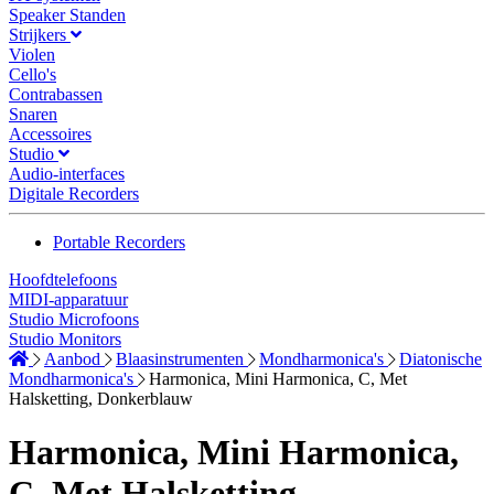
Speaker Standen
Strijkers
Violen
Cello's
Contrabassen
Snaren
Accessoires
Studio
Audio-interfaces
Digitale Recorders
Portable Recorders
Hoofdtelefoons
MIDI-apparatuur
Studio Microfoons
Studio Monitors
Aanbod
Blaasinstrumenten
Mondharmonica's
Diatonische
Mondharmonica's
Harmonica, Mini Harmonica, C, Met
Halsketting, Donkerblauw
Harmonica, Mini Harmonica,
C, Met Halsketting,