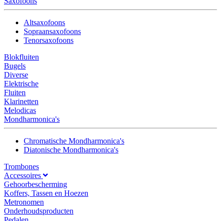
Saxofoons
Altsaxofoons
Sopraansaxofoons
Tenorsaxofoons
Blokfluiten
Bugels
Diverse
Elektrische
Fluiten
Klarinetten
Melodicas
Mondharmonica's
Chromatische Mondharmonica's
Diatonische Mondharmonica's
Trombones
Accessoires
Gehoorbescherming
Koffers, Tassen en Hoezen
Metronomen
Onderhoudsproducten
Pedalen