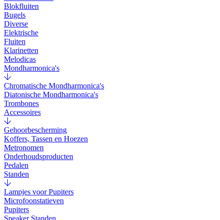
Blokfluiten
Bugels
Diverse
Elektrische
Fluiten
Klarinetten
Melodicas
Mondharmonica's
Chromatische Mondharmonica's
Diatonische Mondharmonica's
Trombones
Accessoires
Gehoorbescherming
Koffers, Tassen en Hoezen
Metronomen
Onderhoudsproducten
Pedalen
Standen
Lampjes voor Pupiters
Microfoonstatieven
Pupiters
Speaker Standen