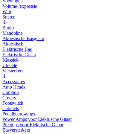
Voedingen
Volume-/expressie
Wah
Snaren
Banjo
Mandoline
Akoestische Basgitaar
Akoestisch
Elektrische Bas
Elektrische Gitaar
Klassiek
Ukelele
Versterkers
Accessoires
Amp Heads
Combo's
Covers
Footswitch
Cabinets
Pedalboard-amps
Power Amps voor Elektrische Gitaar
Preamps voor Elektrische Gitaar
Basversterkers