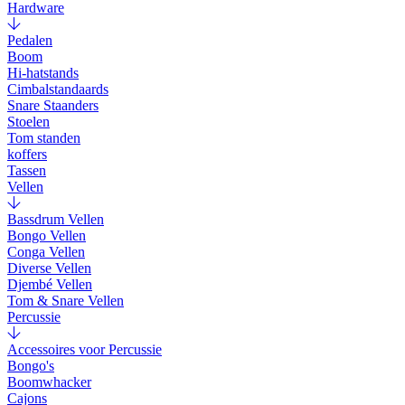
Hardware
Pedalen
Boom
Hi-hatstands
Cimbalstandaards
Snare Staanders
Stoelen
Tom standen
koffers
Tassen
Vellen
Bassdrum Vellen
Bongo Vellen
Conga Vellen
Diverse Vellen
Djembé Vellen
Tom & Snare Vellen
Percussie
Accessoires voor Percussie
Bongo's
Boomwhacker
Cajons