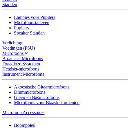
Standen
Lampjes voor Pupiters
Microfoonstatieven
Pupiters
Speaker Standen
Verlichting
Voedingen (PSU)
Microfoons
Broadcast Microfoons
Draadloze Systemen
Headset-microfoons
Instrument Microfoons
Akoestische Gitaarmicrofoons
Drummicrofoons
Gitaar en Basmicrofoons
Microfoons voor Blaasinstrumenten
Microfoon Accessoires
Boompoles