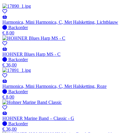
Harmonica, Mini Harmonica, C, Met Halsketting, Lichtblauw
Niet
Backorder
op
€
8,00
voorraad
-
Wordt
verzonden
HOHNER Blues Harp MS - C
wanneer
Niet
Backorder
beschikbaar
op
€
36,00
voorraad
-
Wordt
verzonden
Harmonica, Mini Harmonica, C, Met Halsketting, Roze
wanneer
Niet
Backorder
beschikbaar
op
€
8,00
voorraad
-
Wordt
verzonden
HOHNER Marine Band – Classic - G
wanneer
Niet
Backorder
beschikbaar
op
€
36,00