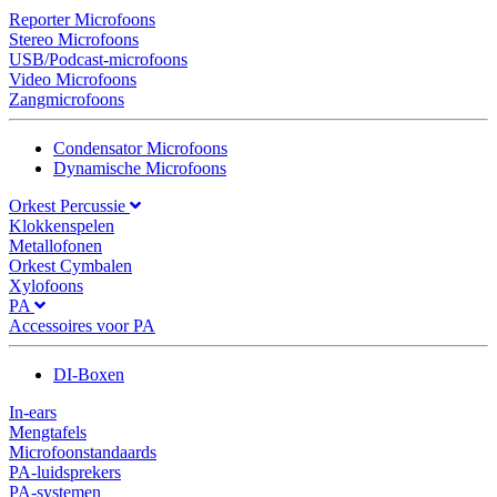
Reporter Microfoons
Stereo Microfoons
USB/Podcast-microfoons
Video Microfoons
Zangmicrofoons
Condensator Microfoons
Dynamische Microfoons
Orkest Percussie
Klokkenspelen
Metallofonen
Orkest Cymbalen
Xylofoons
PA
Accessoires voor PA
DI-Boxen
In-ears
Mengtafels
Microfoonstandaards
PA-luidsprekers
PA-systemen