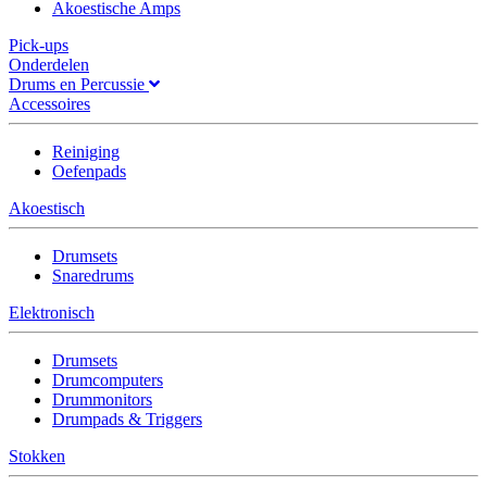
Akoestische Amps
Pick-ups
Onderdelen
Drums en Percussie
Accessoires
Reiniging
Oefenpads
Akoestisch
Drumsets
Snaredrums
Elektronisch
Drumsets
Drumcomputers
Drummonitors
Drumpads & Triggers
Stokken