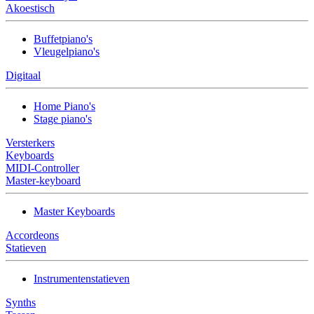
Akoestisch
Buffetpiano's
Vleugelpiano's
Digitaal
Home Piano's
Stage piano's
Versterkers
Keyboards
MIDI-Controller
Master-keyboard
Master Keyboards
Accordeons
Statieven
Instrumentenstatieven
Synths