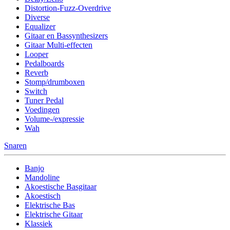
Distortion-Fuzz-Overdrive
Diverse
Equalizer
Gitaar en Bassynthesizers
Gitaar Multi-effecten
Looper
Pedalboards
Reverb
Stomp/drumboxen
Switch
Tuner Pedal
Voedingen
Volume-/expressie
Wah
Snaren
Banjo
Mandoline
Akoestische Basgitaar
Akoestisch
Elektrische Bas
Elektrische Gitaar
Klassiek