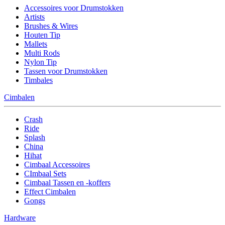
Accessoires voor Drumstokken
Artists
Brushes & Wires
Houten Tip
Mallets
Multi Rods
Nylon Tip
Tassen voor Drumstokken
Timbales
Cimbalen
Crash
Ride
Splash
China
Hihat
Cimbaal Accessoires
CImbaal Sets
Cimbaal Tassen en -koffers
Effect Cimbalen
Gongs
Hardware