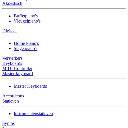
Akoestisch
Buffetpiano's
Vleugelpiano's
Digitaal
Home Piano's
Stage piano's
Versterkers
Keyboards
MIDI-Controller
Master-keyboard
Master Keyboards
Accordeons
Statieven
Instrumentenstatieven
Synths