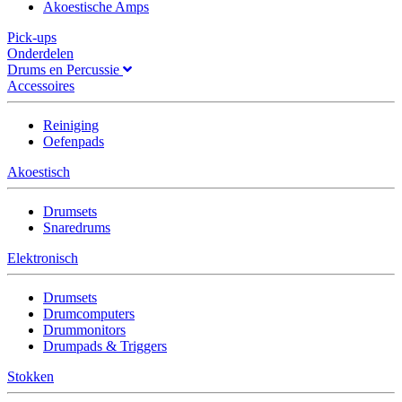
Akoestische Amps
Pick-ups
Onderdelen
Drums en Percussie
Accessoires
Reiniging
Oefenpads
Akoestisch
Drumsets
Snaredrums
Elektronisch
Drumsets
Drumcomputers
Drummonitors
Drumpads & Triggers
Stokken