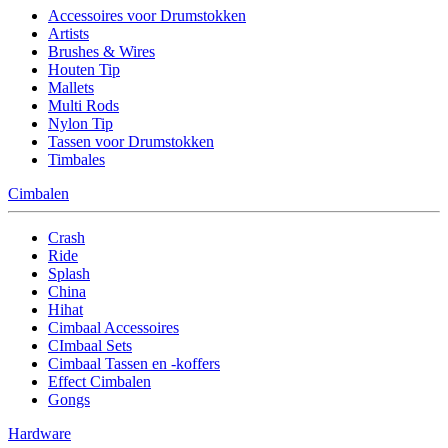
Accessoires voor Drumstokken
Artists
Brushes & Wires
Houten Tip
Mallets
Multi Rods
Nylon Tip
Tassen voor Drumstokken
Timbales
Cimbalen
Crash
Ride
Splash
China
Hihat
Cimbaal Accessoires
CImbaal Sets
Cimbaal Tassen en -koffers
Effect Cimbalen
Gongs
Hardware