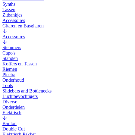
Synths
Tassen
Zitbankjes
Accessoires
Gitaren en Basgitaren
Accessoires
Stemmers
Capo's
Standen
Koffers en Tassen
Riemen
Plectra
Onderhoud
Tools
Slidebars and Bottlenecks
Luchtbevochtigers
Diverse
Onderdelen
Elektrisch
Bariton
Double Cut
Elektrisch Pakket