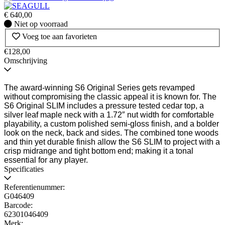
€
640,00
Niet
Niet op voorraad
op
Voeg toe aan favorieten
voorraad
€128,00
Omschrijving
The award-winning S6 Original Series gets revamped
without compromising the classic appeal it is known for. The
S6 Original SLIM includes a pressure tested cedar top, a
silver leaf maple neck with a 1.72″ nut width for comfortable
playability, a custom polished semi-gloss finish, and a bolder
look on the neck, back and sides. The combined tone woods
and thin yet durable finish allow the S6 SLIM to project with a
crisp midrange and tight bottom end; making it a tonal
essential for any player.
Specificaties
Referentienummer:
G046409
Barcode:
62301046409
Merk: