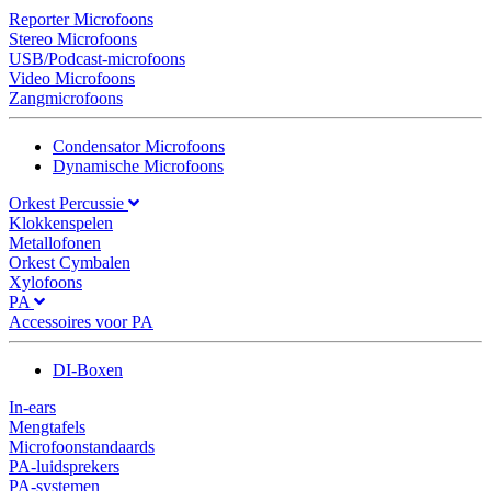
Reporter Microfoons
Stereo Microfoons
USB/Podcast-microfoons
Video Microfoons
Zangmicrofoons
Condensator Microfoons
Dynamische Microfoons
Orkest Percussie
Klokkenspelen
Metallofonen
Orkest Cymbalen
Xylofoons
PA
Accessoires voor PA
DI-Boxen
In-ears
Mengtafels
Microfoonstandaards
PA-luidsprekers
PA-systemen