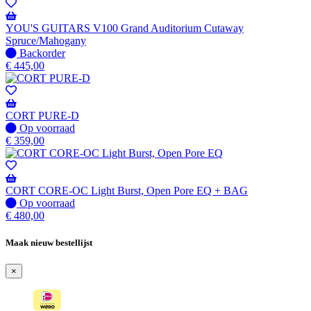
-
Wordt
verzonden
YOU'S GUITARS V100 Grand Auditorium Cutaway
wanneer
Spruce/Mahogany
beschikbaar
Niet
Backorder
op
€
445,00
voorraad
-
Wordt
verzonden
CORT PURE-D
wanneer
Op
Op voorraad
beschikbaar
voorraad
€
359,00
CORT CORE-OC Light Burst, Open Pore EQ + BAG
Op
Op voorraad
voorraad
€
480,00
Maak nieuw bestellijst
×