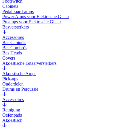
Footswitch
Cabinets
Pedalboard-amps
Power Amps voor Elektrische Gitaar
Preamps voor Elektrische Gitaar
Basversterkers
Accessoires
Bas Cabinets
Bas Combo's
Bas Heads
Covers
Akoestische Gitaarversterkers
Akoestische Amps
Pick-ups
Onderdelen
Drums en Percussie
Accessoires
Reiniging
Oefenpads
Akoestisch