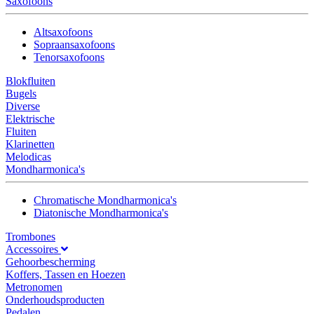
Saxofoons
Altsaxofoons
Sopraansaxofoons
Tenorsaxofoons
Blokfluiten
Bugels
Diverse
Elektrische
Fluiten
Klarinetten
Melodicas
Mondharmonica's
Chromatische Mondharmonica's
Diatonische Mondharmonica's
Trombones
Accessoires
Gehoorbescherming
Koffers, Tassen en Hoezen
Metronomen
Onderhoudsproducten
Pedalen