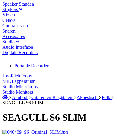
Speaker Standen
Strijkers
Violen
Cello's
Contrabassen
Snaren
Accessoires
Studio
Audio-interfaces
Digitale Recorders
Portable Recorders
Hoofdtelefoons
MIDI-apparatuur
Studio Microfoons
Studio Monitors
Aanbod
Gitaren en Basgitaren
Akoestisch
Folk
SEAGULL S6 SLIM
SEAGULL S6 SLIM