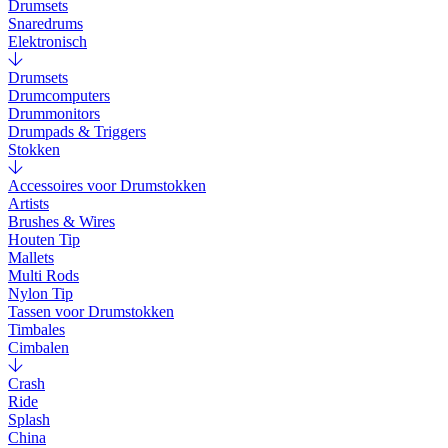
Drumsets
Snaredrums
Elektronisch
Drumsets
Drumcomputers
Drummonitors
Drumpads & Triggers
Stokken
Accessoires voor Drumstokken
Artists
Brushes & Wires
Houten Tip
Mallets
Multi Rods
Nylon Tip
Tassen voor Drumstokken
Timbales
Cimbalen
Crash
Ride
Splash
China