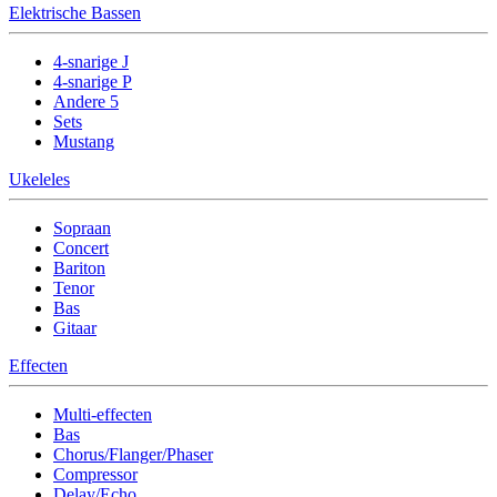
Elektrische Bassen
4-snarige J
4-snarige P
Andere 5
Sets
Mustang
Ukeleles
Sopraan
Concert
Bariton
Tenor
Bas
Gitaar
Effecten
Multi-effecten
Bas
Chorus/Flanger/Phaser
Compressor
Delay/Echo