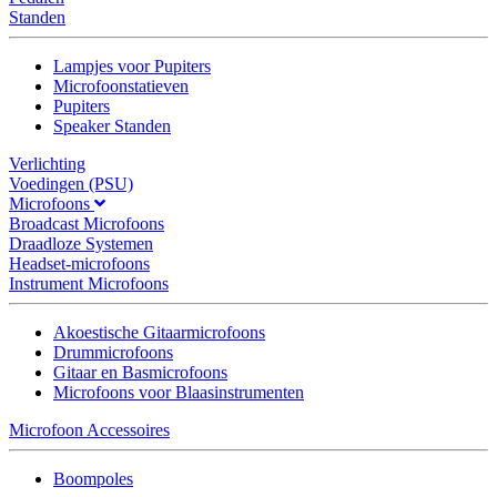
Standen
Lampjes voor Pupiters
Microfoonstatieven
Pupiters
Speaker Standen
Verlichting
Voedingen (PSU)
Microfoons
Broadcast Microfoons
Draadloze Systemen
Headset-microfoons
Instrument Microfoons
Akoestische Gitaarmicrofoons
Drummicrofoons
Gitaar en Basmicrofoons
Microfoons voor Blaasinstrumenten
Microfoon Accessoires
Boompoles