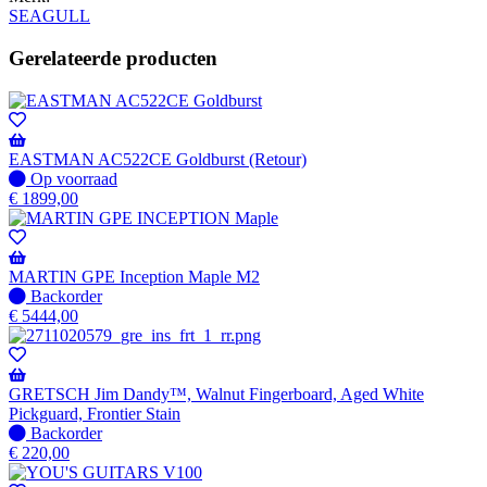
SEAGULL
Gerelateerde producten
EASTMAN AC522CE Goldburst (Retour)
Op
Op voorraad
voorraad
€
1899,00
MARTIN GPE Inception Maple M2
Niet
Backorder
op
€
5444,00
voorraad
-
Wordt
verzonden
GRETSCH Jim Dandy™, Walnut Fingerboard, Aged White
wanneer
Pickguard, Frontier Stain
beschikbaar
Niet
Backorder
op
€
220,00
voorraad