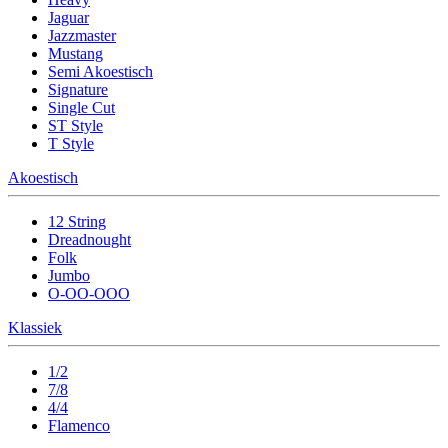
Jaguar
Jazzmaster
Mustang
Semi Akoestisch
Signature
Single Cut
ST Style
T Style
Akoestisch
12 String
Dreadnought
Folk
Jumbo
O-OO-OOO
Klassiek
1/2
7/8
4/4
Flamenco