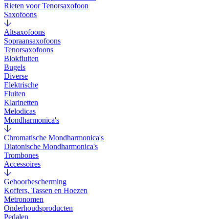
Rieten voor Tenorsaxofoon
Saxofoons
Altsaxofoons
Sopraansaxofoons
Tenorsaxofoons
Blokfluiten
Bugels
Diverse
Elektrische
Fluiten
Klarinetten
Melodicas
Mondharmonica's
Chromatische Mondharmonica's
Diatonische Mondharmonica's
Trombones
Accessoires
Gehoorbescherming
Koffers, Tassen en Hoezen
Metronomen
Onderhoudsproducten
Pedalen