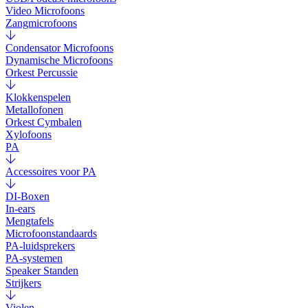
Video Microfoons
Zangmicrofoons
Condensator Microfoons
Dynamische Microfoons
Orkest Percussie
Klokkenspelen
Metallofonen
Orkest Cymbalen
Xylofoons
PA
Accessoires voor PA
DI-Boxen
In-ears
Mengtafels
Microfoonstandaards
PA-luidsprekers
PA-systemen
Speaker Standen
Strijkers
Violen