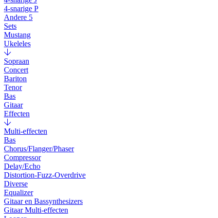
4-snarige P
Andere 5
Sets
Mustang
Ukeleles
Sopraan
Concert
Bariton
Tenor
Bas
Gitaar
Effecten
Multi-effecten
Bas
Chorus/Flanger/Phaser
Compressor
Delay/Echo
Distortion-Fuzz-Overdrive
Diverse
Equalizer
Gitaar en Bassynthesizers
Gitaar Multi-effecten