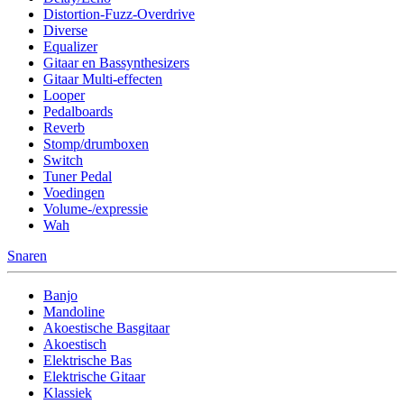
Distortion-Fuzz-Overdrive
Diverse
Equalizer
Gitaar en Bassynthesizers
Gitaar Multi-effecten
Looper
Pedalboards
Reverb
Stomp/drumboxen
Switch
Tuner Pedal
Voedingen
Volume-/expressie
Wah
Snaren
Banjo
Mandoline
Akoestische Basgitaar
Akoestisch
Elektrische Bas
Elektrische Gitaar
Klassiek