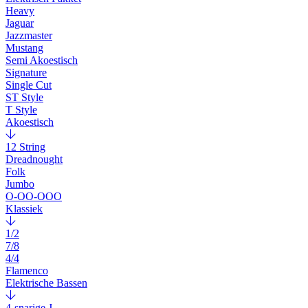
Heavy
Jaguar
Jazzmaster
Mustang
Semi Akoestisch
Signature
Single Cut
ST Style
T Style
Akoestisch
12 String
Dreadnought
Folk
Jumbo
O-OO-OOO
Klassiek
1/2
7/8
4/4
Flamenco
Elektrische Bassen
4-snarige J