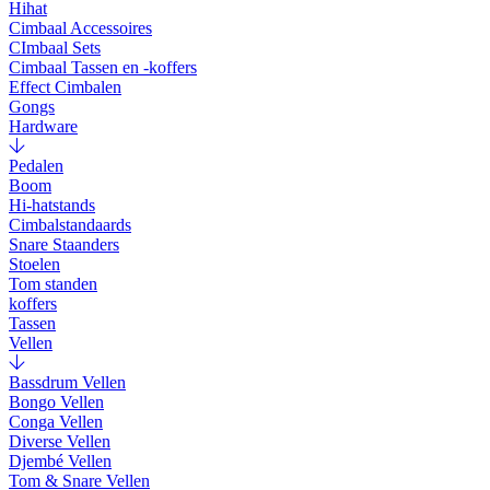
Hihat
Cimbaal Accessoires
CImbaal Sets
Cimbaal Tassen en -koffers
Effect Cimbalen
Gongs
Hardware
Pedalen
Boom
Hi-hatstands
Cimbalstandaards
Snare Staanders
Stoelen
Tom standen
koffers
Tassen
Vellen
Bassdrum Vellen
Bongo Vellen
Conga Vellen
Diverse Vellen
Djembé Vellen
Tom & Snare Vellen