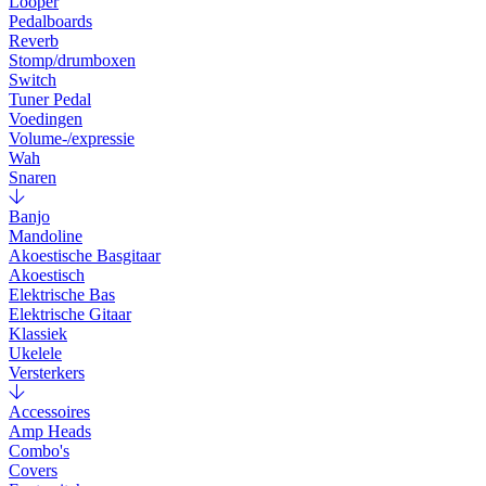
Looper
Pedalboards
Reverb
Stomp/drumboxen
Switch
Tuner Pedal
Voedingen
Volume-/expressie
Wah
Snaren
Banjo
Mandoline
Akoestische Basgitaar
Akoestisch
Elektrische Bas
Elektrische Gitaar
Klassiek
Ukelele
Versterkers
Accessoires
Amp Heads
Combo's
Covers