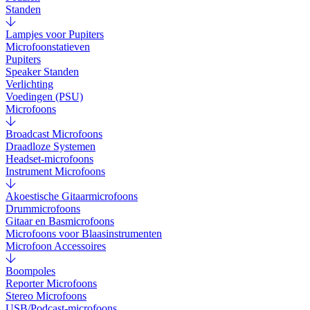
Standen
Lampjes voor Pupiters
Microfoonstatieven
Pupiters
Speaker Standen
Verlichting
Voedingen (PSU)
Microfoons
Broadcast Microfoons
Draadloze Systemen
Headset-microfoons
Instrument Microfoons
Akoestische Gitaarmicrofoons
Drummicrofoons
Gitaar en Basmicrofoons
Microfoons voor Blaasinstrumenten
Microfoon Accessoires
Boompoles
Reporter Microfoons
Stereo Microfoons
USB/Podcast-microfoons