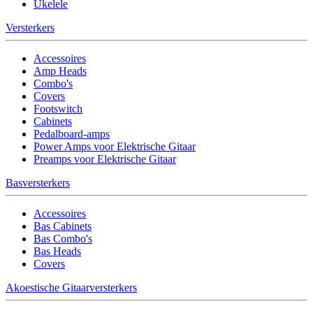
Ukelele
Versterkers
Accessoires
Amp Heads
Combo's
Covers
Footswitch
Cabinets
Pedalboard-amps
Power Amps voor Elektrische Gitaar
Preamps voor Elektrische Gitaar
Basversterkers
Accessoires
Bas Cabinets
Bas Combo's
Bas Heads
Covers
Akoestische Gitaarversterkers