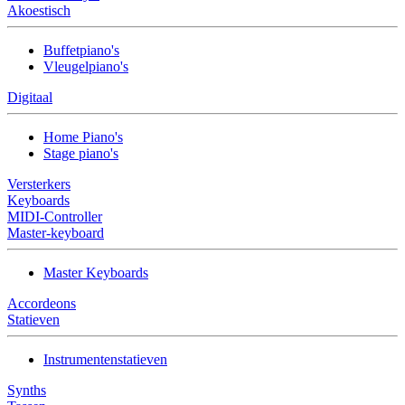
Akoestisch
Buffetpiano's
Vleugelpiano's
Digitaal
Home Piano's
Stage piano's
Versterkers
Keyboards
MIDI-Controller
Master-keyboard
Master Keyboards
Accordeons
Statieven
Instrumentenstatieven
Synths