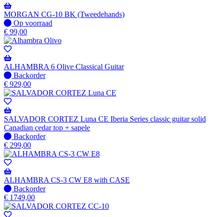
Wordt
verzonden
MORGAN CG-10 BK (Tweedehands)
wanneer
Op
Op voorraad
beschikbaar
voorraad
€
99,00
ALHAMBRA 6 Olive Classical Guitar
Niet
Backorder
op
€
929,00
voorraad
-
Wordt
verzonden
SALVADOR CORTEZ Luna CE Iberia Series classic guitar solid
wanneer
Canadian cedar top + sapele
beschikbaar
Niet
Backorder
op
€
299,00
voorraad
-
Wordt
verzonden
ALHAMBRA CS-3 CW E8 with CASE
wanneer
Niet
Backorder
beschikbaar
op
€
1749,00
voorraad
-