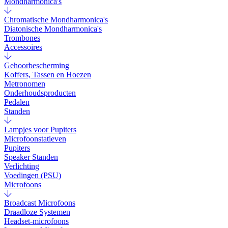
Mondharmonica's
Chromatische Mondharmonica's
Diatonische Mondharmonica's
Trombones
Accessoires
Gehoorbescherming
Koffers, Tassen en Hoezen
Metronomen
Onderhoudsproducten
Pedalen
Standen
Lampjes voor Pupiters
Microfoonstatieven
Pupiters
Speaker Standen
Verlichting
Voedingen (PSU)
Microfoons
Broadcast Microfoons
Draadloze Systemen
Headset-microfoons