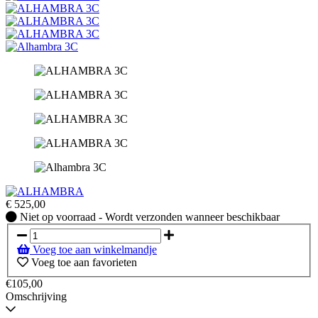
€
525,00
Niet
Niet op voorraad - Wordt verzonden wanneer beschikbaar
op
voorraad
Voeg toe aan winkelmandje
-
Voeg toe aan favorieten
Wordt
verzonden
€105,00
wanneer
Omschrijving
beschikbaar