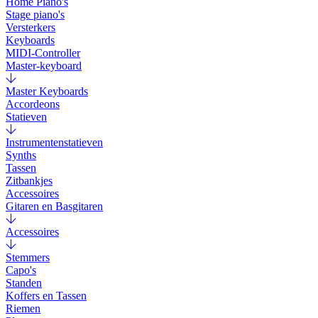
Home Piano's
Stage piano's
Versterkers
Keyboards
MIDI-Controller
Master-keyboard
Master Keyboards
Accordeons
Statieven
Instrumentenstatieven
Synths
Tassen
Zitbankjes
Accessoires
Gitaren en Basgitaren
Accessoires
Stemmers
Capo's
Standen
Koffers en Tassen
Riemen