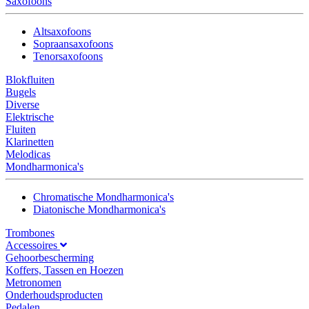
Saxofoons
Altsaxofoons
Sopraansaxofoons
Tenorsaxofoons
Blokfluiten
Bugels
Diverse
Elektrische
Fluiten
Klarinetten
Melodicas
Mondharmonica's
Chromatische Mondharmonica's
Diatonische Mondharmonica's
Trombones
Accessoires
Gehoorbescherming
Koffers, Tassen en Hoezen
Metronomen
Onderhoudsproducten
Pedalen