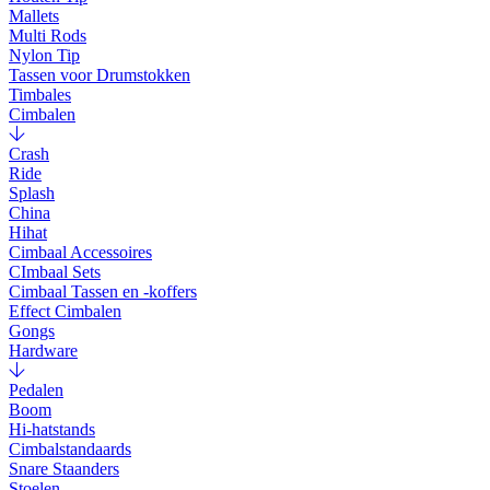
Mallets
Multi Rods
Nylon Tip
Tassen voor Drumstokken
Timbales
Cimbalen
Crash
Ride
Splash
China
Hihat
Cimbaal Accessoires
CImbaal Sets
Cimbaal Tassen en -koffers
Effect Cimbalen
Gongs
Hardware
Pedalen
Boom
Hi-hatstands
Cimbalstandaards
Snare Staanders
Stoelen