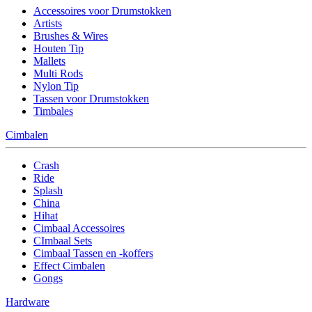
Accessoires voor Drumstokken
Artists
Brushes & Wires
Houten Tip
Mallets
Multi Rods
Nylon Tip
Tassen voor Drumstokken
Timbales
Cimbalen
Crash
Ride
Splash
China
Hihat
Cimbaal Accessoires
CImbaal Sets
Cimbaal Tassen en -koffers
Effect Cimbalen
Gongs
Hardware