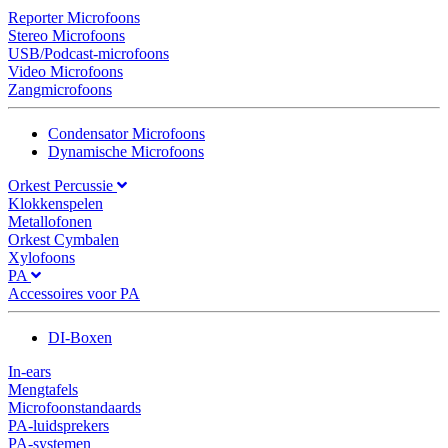
Reporter Microfoons
Stereo Microfoons
USB/Podcast-microfoons
Video Microfoons
Zangmicrofoons
Condensator Microfoons
Dynamische Microfoons
Orkest Percussie
Klokkenspelen
Metallofonen
Orkest Cymbalen
Xylofoons
PA
Accessoires voor PA
DI-Boxen
In-ears
Mengtafels
Microfoonstandaards
PA-luidsprekers
PA-systemen