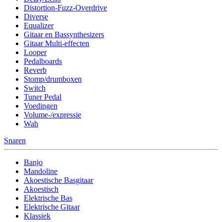
Distortion-Fuzz-Overdrive
Diverse
Equalizer
Gitaar en Bassynthesizers
Gitaar Multi-effecten
Looper
Pedalboards
Reverb
Stomp/drumboxen
Switch
Tuner Pedal
Voedingen
Volume-/expressie
Wah
Snaren
Banjo
Mandoline
Akoestische Basgitaar
Akoestisch
Elektrische Bas
Elektrische Gitaar
Klassiek