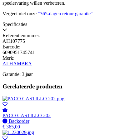
speelervaring willen verbeteren.
Vergeet niet onze
"365-dagen retour garantie"
.
Specificaties
Referentienummer:
AH107775
Barcode:
6090951745741
Merk:
ALHAMBRA
Garantie: 3 jaar
Gerelateerde producten
PACO CASTILLO 202
Niet
Backorder
op
€
365,00
voorraad
-