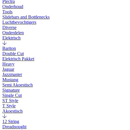
Plectra
Onderhoud
Tools
Slidebars and Bottlenecks
Luchtbevochtigers
Diverse
Onderdelen
Elektrisch
Bariton
Double Cut
Elektrisch Pakket
Heavy
Jaguar
Jazzmaster
Mustang
Semi Akoestisch
Signature
Single Cut
ST Style
T Style
Akoestisch
12 String
Dreadnought