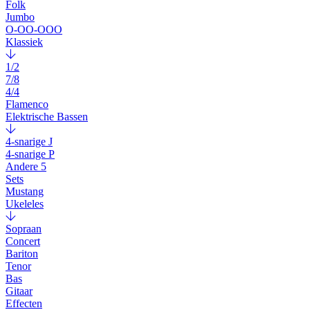
Folk
Jumbo
O-OO-OOO
Klassiek
1/2
7/8
4/4
Flamenco
Elektrische Bassen
4-snarige J
4-snarige P
Andere 5
Sets
Mustang
Ukeleles
Sopraan
Concert
Bariton
Tenor
Bas
Gitaar
Effecten