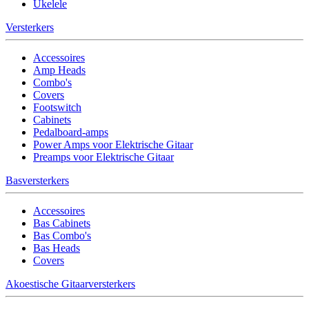
Ukelele
Versterkers
Accessoires
Amp Heads
Combo's
Covers
Footswitch
Cabinets
Pedalboard-amps
Power Amps voor Elektrische Gitaar
Preamps voor Elektrische Gitaar
Basversterkers
Accessoires
Bas Cabinets
Bas Combo's
Bas Heads
Covers
Akoestische Gitaarversterkers