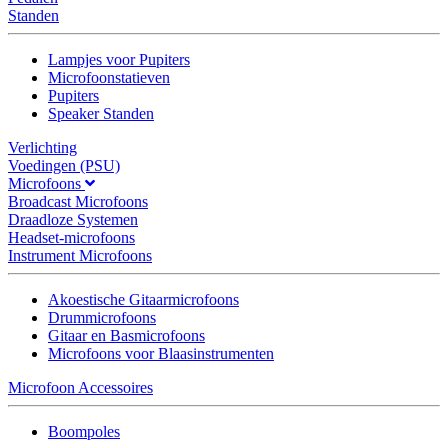
Standen
Lampjes voor Pupiters
Microfoonstatieven
Pupiters
Speaker Standen
Verlichting
Voedingen (PSU)
Microfoons
Broadcast Microfoons
Draadloze Systemen
Headset-microfoons
Instrument Microfoons
Akoestische Gitaarmicrofoons
Drummicrofoons
Gitaar en Basmicrofoons
Microfoons voor Blaasinstrumenten
Microfoon Accessoires
Boompoles