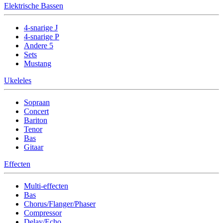
Elektrische Bassen
4-snarige J
4-snarige P
Andere 5
Sets
Mustang
Ukeleles
Sopraan
Concert
Bariton
Tenor
Bas
Gitaar
Effecten
Multi-effecten
Bas
Chorus/Flanger/Phaser
Compressor
Delay/Echo