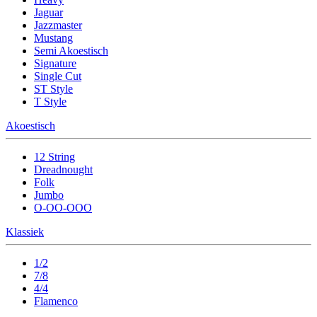
Jaguar
Jazzmaster
Mustang
Semi Akoestisch
Signature
Single Cut
ST Style
T Style
Akoestisch
12 String
Dreadnought
Folk
Jumbo
O-OO-OOO
Klassiek
1/2
7/8
4/4
Flamenco