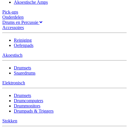
Akoestische Amps
Pick-ups
Onderdelen
Drums en Percussie
Accessoires
Reiniging
Oefenpads
Akoestisch
Drumsets
Snaredrums
Elektronisch
Drumsets
Drumcomputers
Drummonitors
Drumpads & Triggers
Stokken