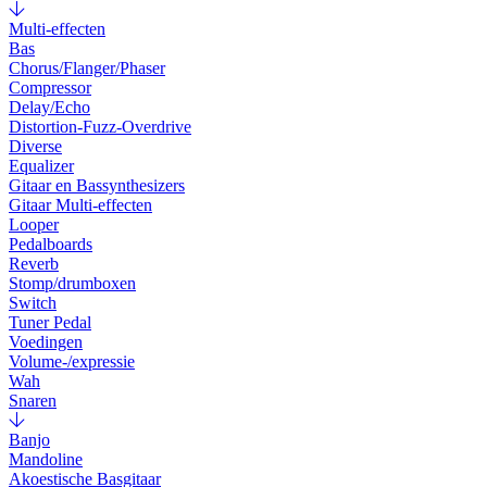
Multi-effecten
Bas
Chorus/Flanger/Phaser
Compressor
Delay/Echo
Distortion-Fuzz-Overdrive
Diverse
Equalizer
Gitaar en Bassynthesizers
Gitaar Multi-effecten
Looper
Pedalboards
Reverb
Stomp/drumboxen
Switch
Tuner Pedal
Voedingen
Volume-/expressie
Wah
Snaren
Banjo
Mandoline
Akoestische Basgitaar