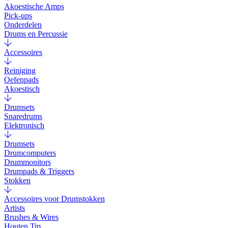
Akoestische Amps
Pick-ups
Onderdelen
Drums en Percussie
Accessoires
Reiniging
Oefenpads
Akoestisch
Drumsets
Snaredrums
Elektronisch
Drumsets
Drumcomputers
Drummonitors
Drumpads & Triggers
Stokken
Accessoires voor Drumstokken
Artists
Brushes & Wires
Houten Tip