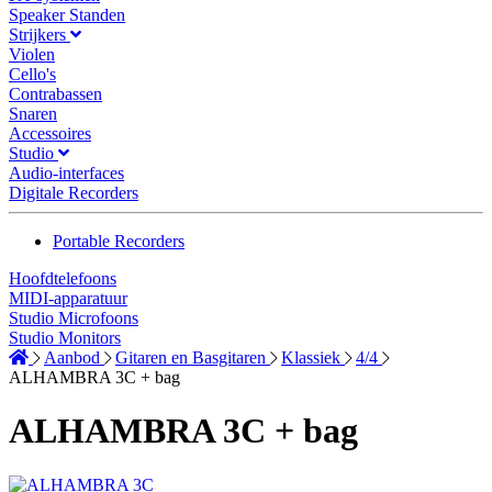
Speaker Standen
Strijkers
Violen
Cello's
Contrabassen
Snaren
Accessoires
Studio
Audio-interfaces
Digitale Recorders
Portable Recorders
Hoofdtelefoons
MIDI-apparatuur
Studio Microfoons
Studio Monitors
Aanbod
Gitaren en Basgitaren
Klassiek
4/4
ALHAMBRA 3C + bag
ALHAMBRA 3C + bag