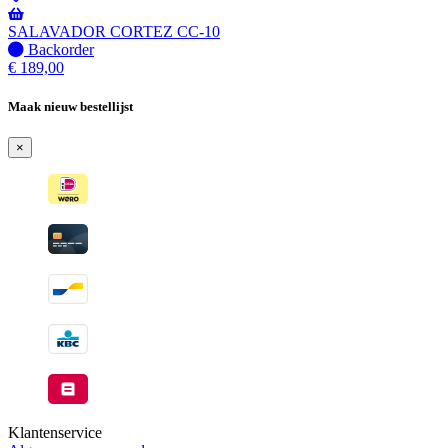
Wordt
verzonden
SALAVADOR CORTEZ CC-10
wanneer
Niet
Backorder
beschikbaar
op
€
189,00
voorraad
-
Maak nieuw bestellijst
Wordt
verzonden
×
wanneer
beschikbaar
Klantenservice