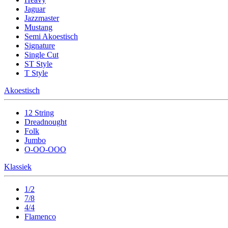
Jaguar
Jazzmaster
Mustang
Semi Akoestisch
Signature
Single Cut
ST Style
T Style
Akoestisch
12 String
Dreadnought
Folk
Jumbo
O-OO-OOO
Klassiek
1/2
7/8
4/4
Flamenco