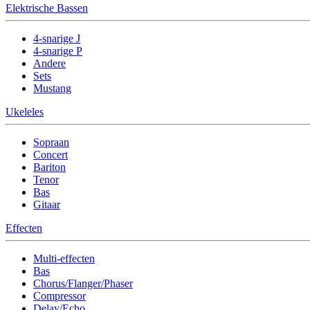
Elektrische Bassen
4-snarige J
4-snarige P
Andere
Sets
Mustang
Ukeleles
Sopraan
Concert
Bariton
Tenor
Bas
Gitaar
Effecten
Multi-effecten
Bas
Chorus/Flanger/Phaser
Compressor
Delay/Echo