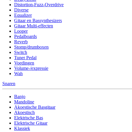
Distortion-Fuzz-Overdrive
Diverse
Equalizer
Gitaar en Bassynthesizers
Gitaar Multi-effecten
Looper
Pedalboards
Reverb
Stomp/drumboxen
Switch
Tuner Pedal
Voedingen
Volume-/expressie
Wah
Snaren
Banjo
Mandoline
Akoestische Basgitaar
Akoestisch
Elektrische Bas
Elektrische Gitaar
Klassiek