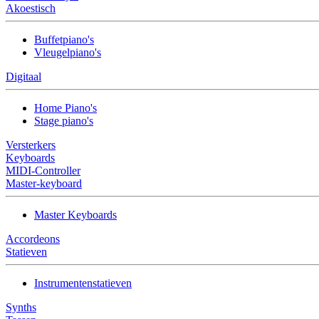
Akoestisch
Buffetpiano's
Vleugelpiano's
Digitaal
Home Piano's
Stage piano's
Versterkers
Keyboards
MIDI-Controller
Master-keyboard
Master Keyboards
Accordeons
Statieven
Instrumentenstatieven
Synths