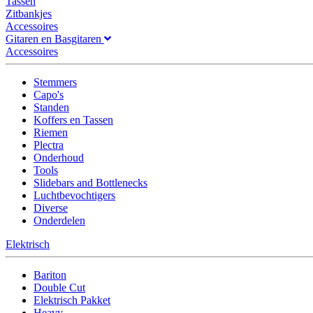
Tassen
Zitbankjes
Accessoires
Gitaren en Basgitaren
Accessoires
Stemmers
Capo's
Standen
Koffers en Tassen
Riemen
Plectra
Onderhoud
Tools
Slidebars and Bottlenecks
Luchtbevochtigers
Diverse
Onderdelen
Elektrisch
Bariton
Double Cut
Elektrisch Pakket
Heavy