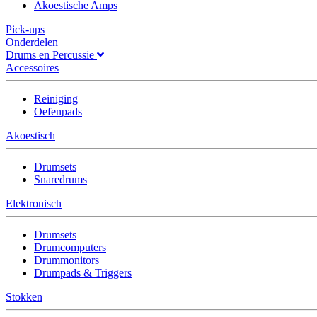
Akoestische Amps
Pick-ups
Onderdelen
Drums en Percussie
Accessoires
Reiniging
Oefenpads
Akoestisch
Drumsets
Snaredrums
Elektronisch
Drumsets
Drumcomputers
Drummonitors
Drumpads & Triggers
Stokken