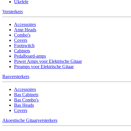
Ukelele
Versterkers
Accessoires
Amp Heads
Combo's
Covers
Footswitch
Cabinets
Pedalboard-amps
Power Amps voor Elektrische Gitaar
Preamps voor Elektrische Gitaar
Basversterkers
Accessoires
Bas Cabinets
Bas Combo's
Bas Heads
Covers
Akoestische Gitaarversterkers