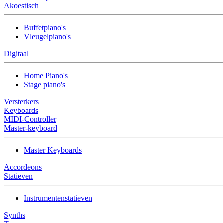
Akoestisch
Buffetpiano's
Vleugelpiano's
Digitaal
Home Piano's
Stage piano's
Versterkers
Keyboards
MIDI-Controller
Master-keyboard
Master Keyboards
Accordeons
Statieven
Instrumentenstatieven
Synths