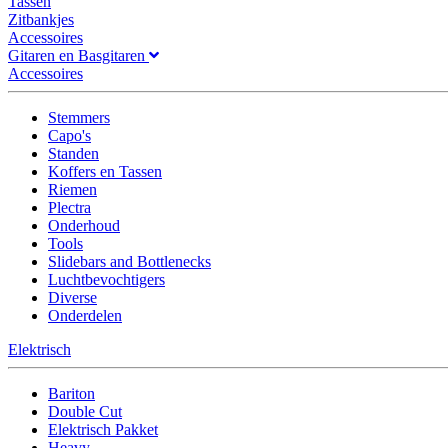
Tassen
Zitbankjes
Accessoires
Gitaren en Basgitaren
Accessoires
Stemmers
Capo's
Standen
Koffers en Tassen
Riemen
Plectra
Onderhoud
Tools
Slidebars and Bottlenecks
Luchtbevochtigers
Diverse
Onderdelen
Elektrisch
Bariton
Double Cut
Elektrisch Pakket
Heavy