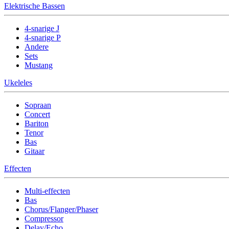
Elektrische Bassen
4-snarige J
4-snarige P
Andere
Sets
Mustang
Ukeleles
Sopraan
Concert
Bariton
Tenor
Bas
Gitaar
Effecten
Multi-effecten
Bas
Chorus/Flanger/Phaser
Compressor
Delay/Echo