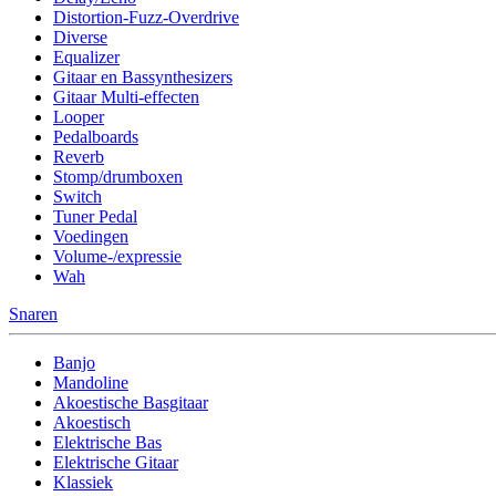
Distortion-Fuzz-Overdrive
Diverse
Equalizer
Gitaar en Bassynthesizers
Gitaar Multi-effecten
Looper
Pedalboards
Reverb
Stomp/drumboxen
Switch
Tuner Pedal
Voedingen
Volume-/expressie
Wah
Snaren
Banjo
Mandoline
Akoestische Basgitaar
Akoestisch
Elektrische Bas
Elektrische Gitaar
Klassiek