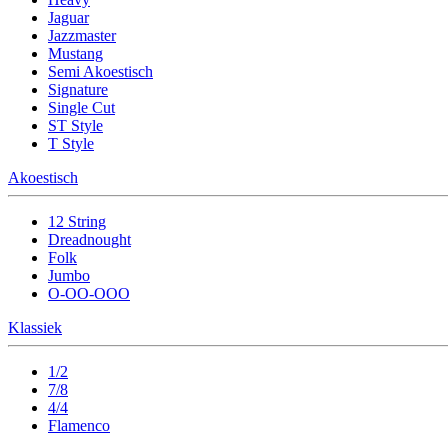
Jaguar
Jazzmaster
Mustang
Semi Akoestisch
Signature
Single Cut
ST Style
T Style
Akoestisch
12 String
Dreadnought
Folk
Jumbo
O-OO-OOO
Klassiek
1/2
7/8
4/4
Flamenco