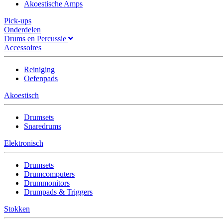
Akoestische Amps
Pick-ups
Onderdelen
Drums en Percussie
Accessoires
Reiniging
Oefenpads
Akoestisch
Drumsets
Snaredrums
Elektronisch
Drumsets
Drumcomputers
Drummonitors
Drumpads & Triggers
Stokken