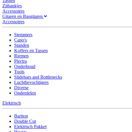
Tassen
Zitbankjes
Accessoires
Gitaren en Basgitaren
Accessoires
Stemmers
Capo's
Standen
Koffers en Tassen
Riemen
Plectra
Onderhoud
Tools
Slidebars and Bottlenecks
Luchtbevochtigers
Diverse
Onderdelen
Elektrisch
Bariton
Double Cut
Elektrisch Pakket
Heavy