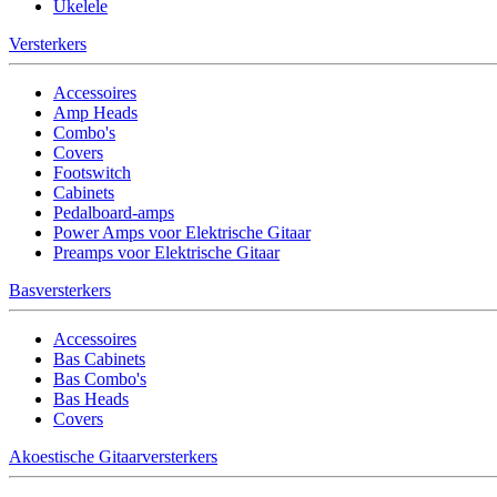
Ukelele
Versterkers
Accessoires
Amp Heads
Combo's
Covers
Footswitch
Cabinets
Pedalboard-amps
Power Amps voor Elektrische Gitaar
Preamps voor Elektrische Gitaar
Basversterkers
Accessoires
Bas Cabinets
Bas Combo's
Bas Heads
Covers
Akoestische Gitaarversterkers