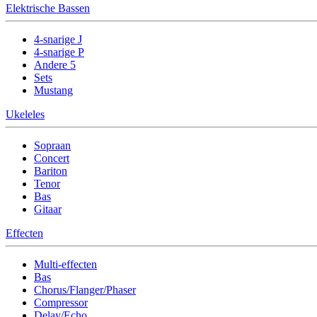
Elektrische Bassen
4-snarige J
4-snarige P
Andere 5
Sets
Mustang
Ukeleles
Sopraan
Concert
Bariton
Tenor
Bas
Gitaar
Effecten
Multi-effecten
Bas
Chorus/Flanger/Phaser
Compressor
Delay/Echo