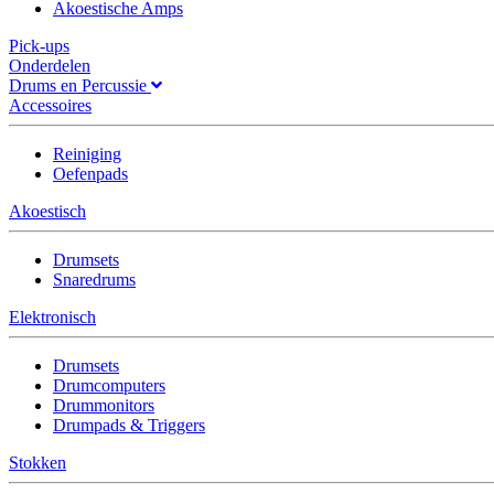
Akoestische Amps
Pick-ups
Onderdelen
Drums en Percussie
Accessoires
Reiniging
Oefenpads
Akoestisch
Drumsets
Snaredrums
Elektronisch
Drumsets
Drumcomputers
Drummonitors
Drumpads & Triggers
Stokken