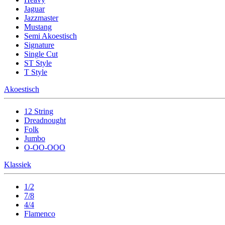
Jaguar
Jazzmaster
Mustang
Semi Akoestisch
Signature
Single Cut
ST Style
T Style
Akoestisch
12 String
Dreadnought
Folk
Jumbo
O-OO-OOO
Klassiek
1/2
7/8
4/4
Flamenco