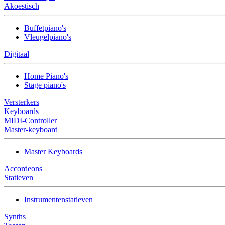
Akoestisch
Buffetpiano's
Vleugelpiano's
Digitaal
Home Piano's
Stage piano's
Versterkers
Keyboards
MIDI-Controller
Master-keyboard
Master Keyboards
Accordeons
Statieven
Instrumentenstatieven
Synths