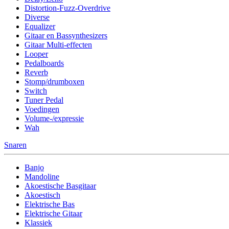
Distortion-Fuzz-Overdrive
Diverse
Equalizer
Gitaar en Bassynthesizers
Gitaar Multi-effecten
Looper
Pedalboards
Reverb
Stomp/drumboxen
Switch
Tuner Pedal
Voedingen
Volume-/expressie
Wah
Snaren
Banjo
Mandoline
Akoestische Basgitaar
Akoestisch
Elektrische Bas
Elektrische Gitaar
Klassiek