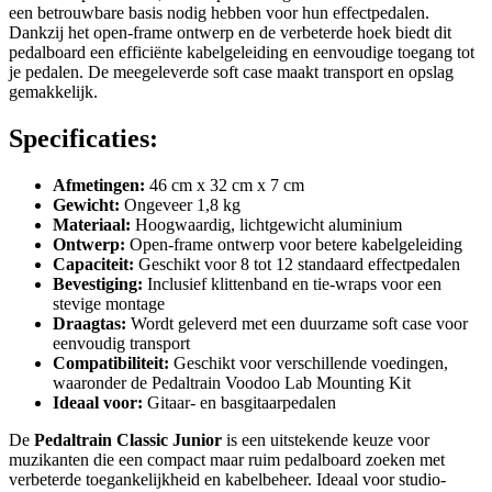
een betrouwbare basis nodig hebben voor hun effectpedalen.
Dankzij het open-frame ontwerp en de verbeterde hoek biedt dit
pedalboard een efficiënte kabelgeleiding en eenvoudige toegang tot
je pedalen. De meegeleverde soft case maakt transport en opslag
gemakkelijk.
Specificaties:
Afmetingen:
46 cm x 32 cm x 7 cm
Gewicht:
Ongeveer 1,8 kg
Materiaal:
Hoogwaardig, lichtgewicht aluminium
Ontwerp:
Open-frame ontwerp voor betere kabelgeleiding
Capaciteit:
Geschikt voor 8 tot 12 standaard effectpedalen
Bevestiging:
Inclusief klittenband en tie-wraps voor een
stevige montage
Draagtas:
Wordt geleverd met een duurzame soft case voor
eenvoudig transport
Compatibiliteit:
Geschikt voor verschillende voedingen,
waaronder de Pedaltrain Voodoo Lab Mounting Kit
Ideaal voor:
Gitaar- en basgitaarpedalen
De
Pedaltrain Classic Junior
is een uitstekende keuze voor
muzikanten die een compact maar ruim pedalboard zoeken met
verbeterde toegankelijkheid en kabelbeheer. Ideaal voor studio-