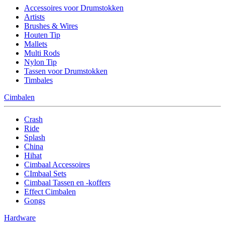
Accessoires voor Drumstokken
Artists
Brushes & Wires
Houten Tip
Mallets
Multi Rods
Nylon Tip
Tassen voor Drumstokken
Timbales
Cimbalen
Crash
Ride
Splash
China
Hihat
Cimbaal Accessoires
CImbaal Sets
Cimbaal Tassen en -koffers
Effect Cimbalen
Gongs
Hardware