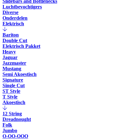
Slidebars and Bottlenecks
Luchtbevochtigers
Diverse
Onderdelen
Elektrisch
Bariton
Double Cut
Elektrisch Pakket
Heavy
Jaguar
Jazzmaster
Mustang
Semi Akoestisch
Signature
Single Cut
ST Style
T Style
Akoestisch
12 String
Dreadnought
Folk
Jumbo
O-OO-OOO