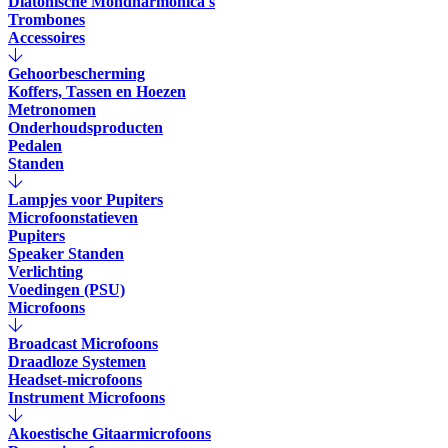
Diatonische Mondharmonica's
Trombones
Accessoires
Gehoorbescherming
Koffers, Tassen en Hoezen
Metronomen
Onderhoudsproducten
Pedalen
Standen
Lampjes voor Pupiters
Microfoonstatieven
Pupiters
Speaker Standen
Verlichting
Voedingen (PSU)
Microfoons
Broadcast Microfoons
Draadloze Systemen
Headset-microfoons
Instrument Microfoons
Akoestische Gitaarmicrofoons