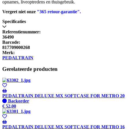
opnames, liveoptredens en thuisgebruik.
Vergeet niet onze
"365 retour-garantie".
Specificaties
Referentienummer:
36490
Barcode:
817709000268
Merk:
PEDALTRAIN
Gerelateerde producten
PEDALTRAIN DELUXE MX SOFTCASE FOR METRO 20
Niet
Backorder
op
€
52,00
voorraad
-
Wordt
verzonden
PEDALTRAIN DELUXE MX SOFTCASE FOR METRO 16