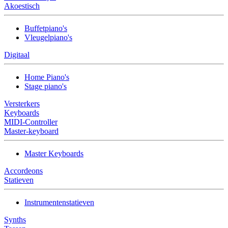
Akoestisch
Buffetpiano's
Vleugelpiano's
Digitaal
Home Piano's
Stage piano's
Versterkers
Keyboards
MIDI-Controller
Master-keyboard
Master Keyboards
Accordeons
Statieven
Instrumentenstatieven
Synths