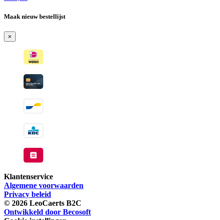
voorraad
-
Maak nieuw bestellijst
Wordt
verzonden
×
wanneer
beschikbaar
Klantenservice
Algemene voorwaarden
Privacy beleid
© 2026 LeoCaerts B2C
Ontwikkeld door Becosoft