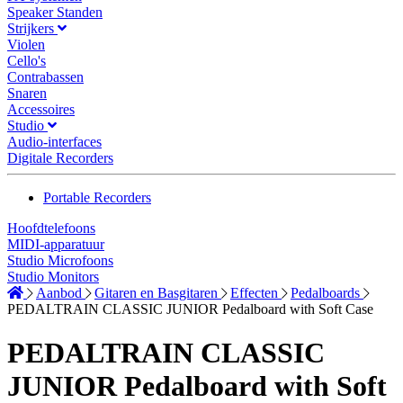
Speaker Standen
Strijkers
Violen
Cello's
Contrabassen
Snaren
Accessoires
Studio
Audio-interfaces
Digitale Recorders
Portable Recorders
Hoofdtelefoons
MIDI-apparatuur
Studio Microfoons
Studio Monitors
Aanbod
Gitaren en Basgitaren
Effecten
Pedalboards
PEDALTRAIN CLASSIC JUNIOR Pedalboard with Soft Case
PEDALTRAIN CLASSIC
JUNIOR Pedalboard with Soft