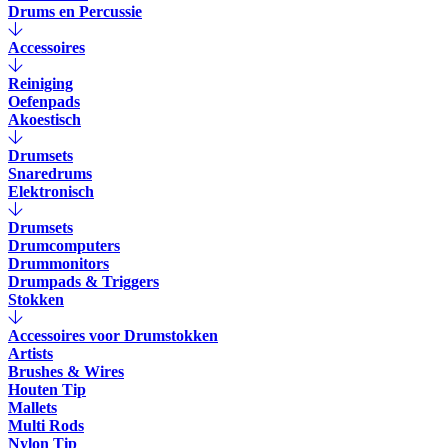
Drums en Percussie
Accessoires
Reiniging
Oefenpads
Akoestisch
Drumsets
Snaredrums
Elektronisch
Drumsets
Drumcomputers
Drummonitors
Drumpads & Triggers
Stokken
Accessoires voor Drumstokken
Artists
Brushes & Wires
Houten Tip
Mallets
Multi Rods
Nylon Tip