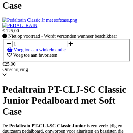
Case
€
125,00
Niet
Niet op voorraad - Wordt verzonden wanneer beschikbaar
op
voorraad
Voeg toe aan winkelmandje
-
Voeg toe aan favorieten
Wordt
verzonden
€25,00
wanneer
Omschrijving
beschikbaar
Pedaltrain PT-CLJ-SC Classic
Junior Pedalboard met Soft
Case
De
Pedaltrain PT-CLJ-SC Classic Junior
is een veelzijdig en
duurzaam pedalboard, ontworpen voor gitaristen en bassisten die