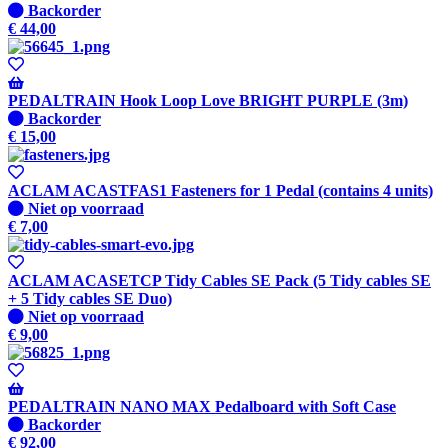
wanneer
Niet
Backorder
beschikbaar
op
€
44,00
voorraad
-
Wordt
verzonden
PEDALTRAIN Hook Loop Love BRIGHT PURPLE (3m)
wanneer
Niet
Backorder
beschikbaar
op
€
15,00
voorraad
-
Wordt
ACLAM ACASTFAS1 Fasteners for 1 Pedal (contains 4 units)
verzonden
Niet
Niet op voorraad
wanneer
op
€
7,00
beschikbaar
voorraad
ACLAM ACASETCP Tidy Cables SE Pack (5 Tidy cables SE
+ 5 Tidy cables SE Duo)
Niet
Niet op voorraad
op
€
9,00
voorraad
PEDALTRAIN NANO MAX Pedalboard with Soft Case
Niet
Backorder
op
€
92,00