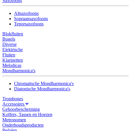
Saxofoons
Altsaxofoons
Sopraansaxofoons
Tenorsaxofoons
Blokfluiten
Bugels
Diverse
Elektrische
Fluiten
Klarinetten
Melodicas
Mondharmonica's
Chromatische Mondharmonica's
Diatonische Mondharmonica's
Trombones
Accessoires
Gehoorbescherming
Koffers, Tassen en Hoezen
Metronomen
Onderhoudsproducten
Pedalen