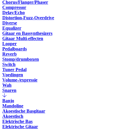
Chorus/Flanger/Phaser
Compressor
Delay/Echo
Distortion-Fuzz-Overdrive
Diverse
Equalizer
Gitaar en Bassynthesizers
Gitaar Multi-effecten
Looper
Pedalboards
Reverb
Stomp/drumboxen
Switch
Tuner Pedal
Voedingen
Volume-/expressie
Wah
Snaren
Banjo
Mandoline
Akoestische Basgitaar
Akoestisch
Elektrische Bas
Elektrische Gitaar