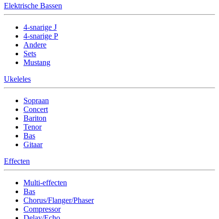
Elektrische Bassen
4-snarige J
4-snarige P
Andere
Sets
Mustang
Ukeleles
Sopraan
Concert
Bariton
Tenor
Bas
Gitaar
Effecten
Multi-effecten
Bas
Chorus/Flanger/Phaser
Compressor
Delay/Echo