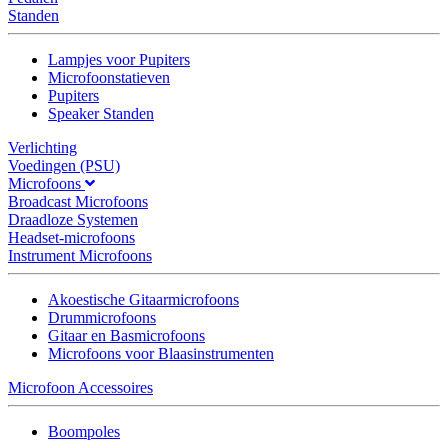
Standen
Lampjes voor Pupiters
Microfoonstatieven
Pupiters
Speaker Standen
Verlichting
Voedingen (PSU)
Microfoons
Broadcast Microfoons
Draadloze Systemen
Headset-microfoons
Instrument Microfoons
Akoestische Gitaarmicrofoons
Drummicrofoons
Gitaar en Basmicrofoons
Microfoons voor Blaasinstrumenten
Microfoon Accessoires
Boompoles