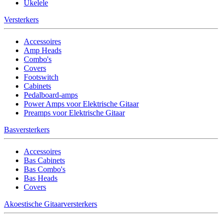
Ukelele
Versterkers
Accessoires
Amp Heads
Combo's
Covers
Footswitch
Cabinets
Pedalboard-amps
Power Amps voor Elektrische Gitaar
Preamps voor Elektrische Gitaar
Basversterkers
Accessoires
Bas Cabinets
Bas Combo's
Bas Heads
Covers
Akoestische Gitaarversterkers