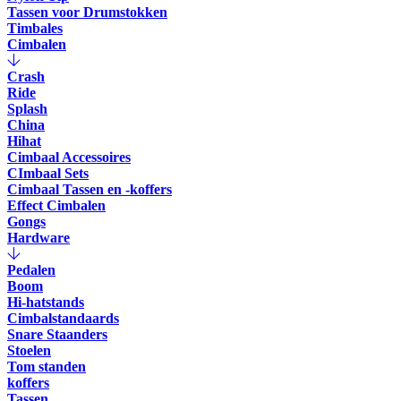
Tassen voor Drumstokken
Timbales
Cimbalen
Crash
Ride
Splash
China
Hihat
Cimbaal Accessoires
CImbaal Sets
Cimbaal Tassen en -koffers
Effect Cimbalen
Gongs
Hardware
Pedalen
Boom
Hi-hatstands
Cimbalstandaards
Snare Staanders
Stoelen
Tom standen
koffers
Tassen