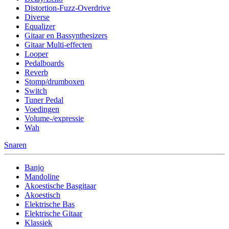
Distortion-Fuzz-Overdrive
Diverse
Equalizer
Gitaar en Bassynthesizers
Gitaar Multi-effecten
Looper
Pedalboards
Reverb
Stomp/drumboxen
Switch
Tuner Pedal
Voedingen
Volume-/expressie
Wah
Snaren
Banjo
Mandoline
Akoestische Basgitaar
Akoestisch
Elektrische Bas
Elektrische Gitaar
Klassiek