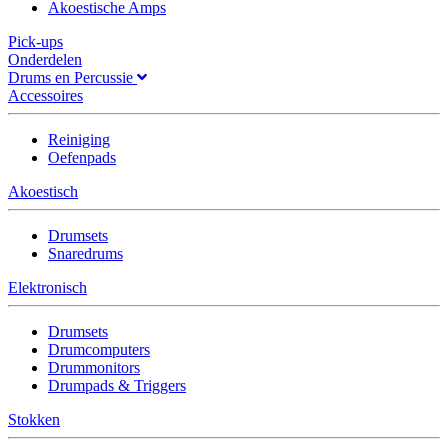
Akoestische Amps
Pick-ups
Onderdelen
Drums en Percussie
Accessoires
Reiniging
Oefenpads
Akoestisch
Drumsets
Snaredrums
Elektronisch
Drumsets
Drumcomputers
Drummonitors
Drumpads & Triggers
Stokken