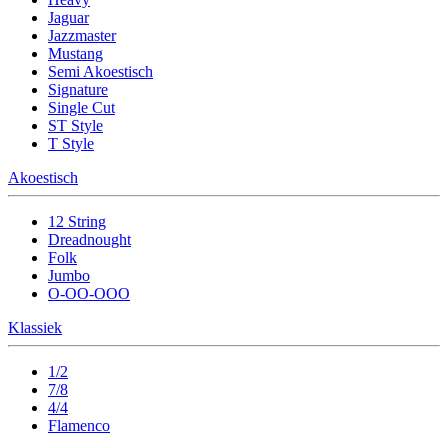
Jaguar
Jazzmaster
Mustang
Semi Akoestisch
Signature
Single Cut
ST Style
T Style
Akoestisch
12 String
Dreadnought
Folk
Jumbo
O-OO-OOO
Klassiek
1/2
7/8
4/4
Flamenco