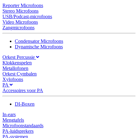
Reporter Microfoons
Stereo Microfoons
USB/Podcast-microfoons
Video Microfoons
Zangmicrofoons
Condensator Microfoons
Dynamische Microfoons
Orkest Percussie
Klokkenspelen
Metallofonen
Orkest Cymbalen
Xylofoons
PA
Accessoires voor PA
DI-Boxen
In-ears
Mengtafels
Microfoonstandaards
PA-luidsprekers
PA-systemen