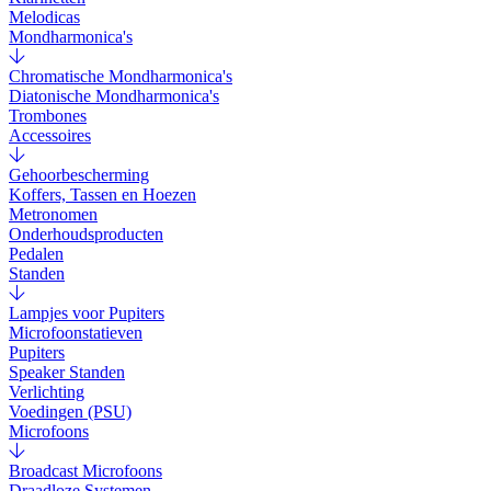
Melodicas
Mondharmonica's
Chromatische Mondharmonica's
Diatonische Mondharmonica's
Trombones
Accessoires
Gehoorbescherming
Koffers, Tassen en Hoezen
Metronomen
Onderhoudsproducten
Pedalen
Standen
Lampjes voor Pupiters
Microfoonstatieven
Pupiters
Speaker Standen
Verlichting
Voedingen (PSU)
Microfoons
Broadcast Microfoons
Draadloze Systemen