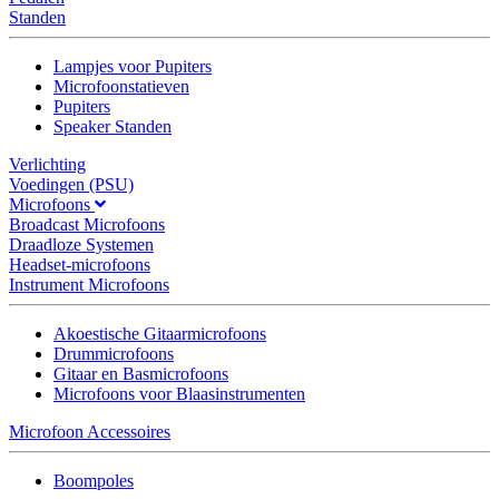
Standen
Lampjes voor Pupiters
Microfoonstatieven
Pupiters
Speaker Standen
Verlichting
Voedingen (PSU)
Microfoons
Broadcast Microfoons
Draadloze Systemen
Headset-microfoons
Instrument Microfoons
Akoestische Gitaarmicrofoons
Drummicrofoons
Gitaar en Basmicrofoons
Microfoons voor Blaasinstrumenten
Microfoon Accessoires
Boompoles