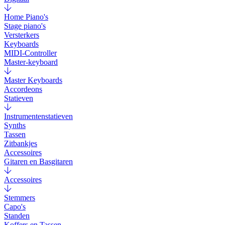
Home Piano's
Stage piano's
Versterkers
Keyboards
MIDI-Controller
Master-keyboard
Master Keyboards
Accordeons
Statieven
Instrumentenstatieven
Synths
Tassen
Zitbankjes
Accessoires
Gitaren en Basgitaren
Accessoires
Stemmers
Capo's
Standen
Koffers en Tassen