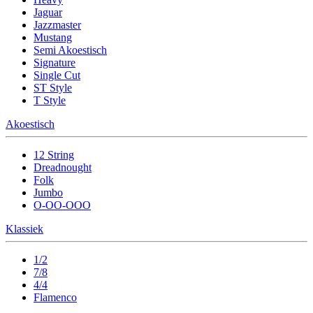
Jaguar
Jazzmaster
Mustang
Semi Akoestisch
Signature
Single Cut
ST Style
T Style
Akoestisch
12 String
Dreadnought
Folk
Jumbo
O-OO-OOO
Klassiek
1/2
7/8
4/4
Flamenco