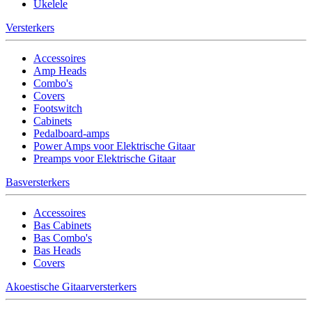
Ukelele
Versterkers
Accessoires
Amp Heads
Combo's
Covers
Footswitch
Cabinets
Pedalboard-amps
Power Amps voor Elektrische Gitaar
Preamps voor Elektrische Gitaar
Basversterkers
Accessoires
Bas Cabinets
Bas Combo's
Bas Heads
Covers
Akoestische Gitaarversterkers