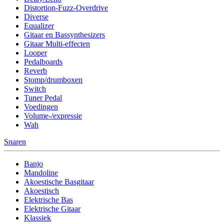
Distortion-Fuzz-Overdrive
Diverse
Equalizer
Gitaar en Bassynthesizers
Gitaar Multi-effecten
Looper
Pedalboards
Reverb
Stomp/drumboxen
Switch
Tuner Pedal
Voedingen
Volume-/expressie
Wah
Snaren
Banjo
Mandoline
Akoestische Basgitaar
Akoestisch
Elektrische Bas
Elektrische Gitaar
Klassiek