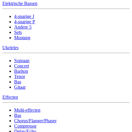
Elektrische Bassen
4-snarige J
4-snarige P
Andere 5
Sets
Mustang
Ukeleles
Sopraan
Concert
Bariton
Tenor
Bas
Gitaar
Effecten
Multi-effecten
Bas
Chorus/Flanger/Phaser
Compressor
Delay/Echo