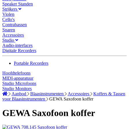
Speaker Standen
Strijkers
Violen
Cello's
Contrabassen
Snaren
Accessoires
Studio
Audio-interfaces
Digitale Recorders
Portable Recorders
Hoofdtelefoons
MIDI-apparatuur
Studio Microfoons
Studio Monitors
Aanbod
Blaasinstrumenten
Accessoires
Koffers & Tassen
voor Blaasinstrumenten
GEWA Saxofoon koffer
GEWA Saxofoon koffer