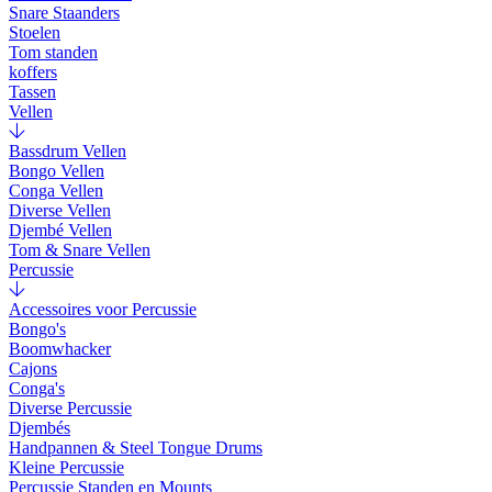
Snare Staanders
Stoelen
Tom standen
koffers
Tassen
Vellen
Bassdrum Vellen
Bongo Vellen
Conga Vellen
Diverse Vellen
Djembé Vellen
Tom & Snare Vellen
Percussie
Accessoires voor Percussie
Bongo's
Boomwhacker
Cajons
Conga's
Diverse Percussie
Djembés
Handpannen & Steel Tongue Drums
Kleine Percussie
Percussie Standen en Mounts