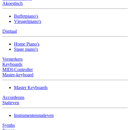
Akoestisch
Buffetpiano's
Vleugelpiano's
Digitaal
Home Piano's
Stage piano's
Versterkers
Keyboards
MIDI-Controller
Master-keyboard
Master Keyboards
Accordeons
Statieven
Instrumentenstatieven
Synths