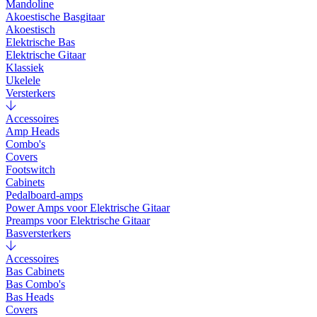
Mandoline
Akoestische Basgitaar
Akoestisch
Elektrische Bas
Elektrische Gitaar
Klassiek
Ukelele
Versterkers
Accessoires
Amp Heads
Combo's
Covers
Footswitch
Cabinets
Pedalboard-amps
Power Amps voor Elektrische Gitaar
Preamps voor Elektrische Gitaar
Basversterkers
Accessoires
Bas Cabinets
Bas Combo's
Bas Heads
Covers