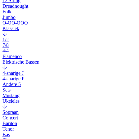
12 String
Dreadnought
Folk
Jumbo
O-OO-OOO
Klassiek
1/2
7/8
4/4
Flamenco
Elektrische Bassen
4-snarige J
4-snarige P
Andere 5
Sets
Mustang
Ukeleles
Sopraan
Concert
Bariton
Tenor
Bas