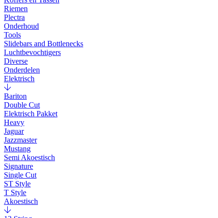
Riemen
Plectra
Onderhoud
Tools
Slidebars and Bottlenecks
Luchtbevochtigers
Diverse
Onderdelen
Elektrisch
Bariton
Double Cut
Elektrisch Pakket
Heavy
Jaguar
Jazzmaster
Mustang
Semi Akoestisch
Signature
Single Cut
ST Style
T Style
Akoestisch