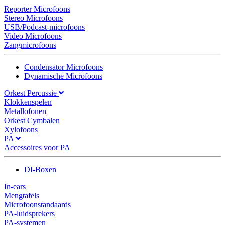
Reporter Microfoons
Stereo Microfoons
USB/Podcast-microfoons
Video Microfoons
Zangmicrofoons
Condensator Microfoons
Dynamische Microfoons
Orkest Percussie
Klokkenspelen
Metallofonen
Orkest Cymbalen
Xylofoons
PA
Accessoires voor PA
DI-Boxen
In-ears
Mengtafels
Microfoonstandaards
PA-luidsprekers
PA-systemen