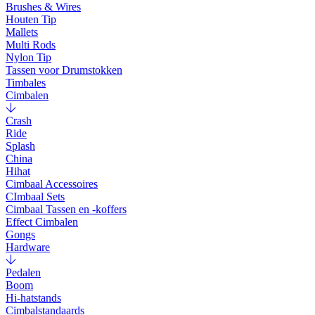
Brushes & Wires
Houten Tip
Mallets
Multi Rods
Nylon Tip
Tassen voor Drumstokken
Timbales
Cimbalen
Crash
Ride
Splash
China
Hihat
Cimbaal Accessoires
CImbaal Sets
Cimbaal Tassen en -koffers
Effect Cimbalen
Gongs
Hardware
Pedalen
Boom
Hi-hatstands
Cimbalstandaards