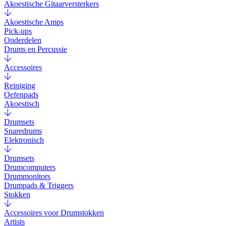
Akoestische Gitaarversterkers
Akoestische Amps
Pick-ups
Onderdelen
Drums en Percussie
Accessoires
Reiniging
Oefenpads
Akoestisch
Drumsets
Snaredrums
Elektronisch
Drumsets
Drumcomputers
Drummonitors
Drumpads & Triggers
Stokken
Accessoires voor Drumstokken
Artists