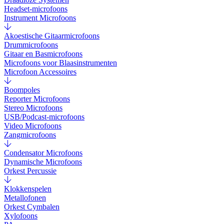
Headset-microfoons
Instrument Microfoons
Akoestische Gitaarmicrofoons
Drummicrofoons
Gitaar en Basmicrofoons
Microfoons voor Blaasinstrumenten
Microfoon Accessoires
Boompoles
Reporter Microfoons
Stereo Microfoons
USB/Podcast-microfoons
Video Microfoons
Zangmicrofoons
Condensator Microfoons
Dynamische Microfoons
Orkest Percussie
Klokkenspelen
Metallofonen
Orkest Cymbalen
Xylofoons