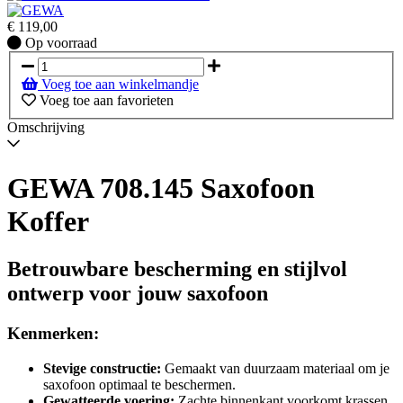
€
119,00
Op
Op voorraad
voorraad
Voeg toe aan winkelmandje
Voeg toe aan favorieten
Omschrijving
GEWA 708.145 Saxofoon
Koffer
Betrouwbare bescherming en stijlvol
ontwerp voor jouw saxofoon
Kenmerken:
Stevige constructie:
Gemaakt van duurzaam materiaal om je
saxofoon optimaal te beschermen.
Gewatteerde voering:
Zachte binnenkant voorkomt krassen