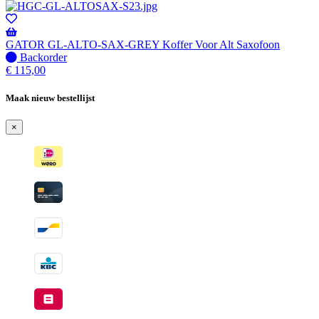
voorraad
-
Wordt
verzonden
GATOR GL-ALTO-SAX-GREY Koffer Voor Alt Saxofoon
wanneer
Niet
Backorder
beschikbaar
op
€
115,00
voorraad
-
Maak nieuw bestellijst
Wordt
verzonden
×
wanneer
beschikbaar