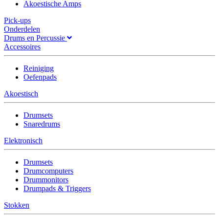
Akoestische Amps
Pick-ups
Onderdelen
Drums en Percussie
Accessoires
Reiniging
Oefenpads
Akoestisch
Drumsets
Snaredrums
Elektronisch
Drumsets
Drumcomputers
Drummonitors
Drumpads & Triggers
Stokken