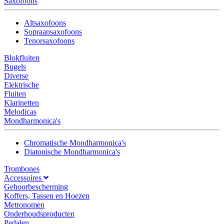
Saxofoons
Altsaxofoons
Sopraansaxofoons
Tenorsaxofoons
Blokfluiten
Bugels
Diverse
Elektrische
Fluiten
Klarinetten
Melodicas
Mondharmonica's
Chromatische Mondharmonica's
Diatonische Mondharmonica's
Trombones
Accessoires
Gehoorbescherming
Koffers, Tassen en Hoezen
Metronomen
Onderhoudsproducten
Pedalen