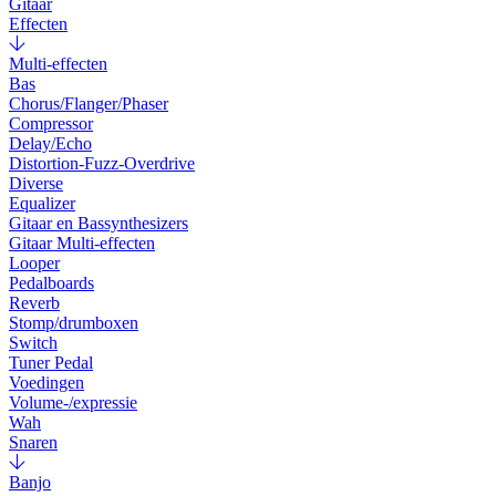
Gitaar
Effecten
Multi-effecten
Bas
Chorus/Flanger/Phaser
Compressor
Delay/Echo
Distortion-Fuzz-Overdrive
Diverse
Equalizer
Gitaar en Bassynthesizers
Gitaar Multi-effecten
Looper
Pedalboards
Reverb
Stomp/drumboxen
Switch
Tuner Pedal
Voedingen
Volume-/expressie
Wah
Snaren
Banjo