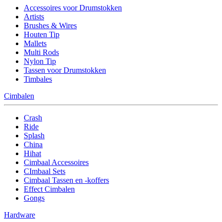
Accessoires voor Drumstokken
Artists
Brushes & Wires
Houten Tip
Mallets
Multi Rods
Nylon Tip
Tassen voor Drumstokken
Timbales
Cimbalen
Crash
Ride
Splash
China
Hihat
Cimbaal Accessoires
CImbaal Sets
Cimbaal Tassen en -koffers
Effect Cimbalen
Gongs
Hardware