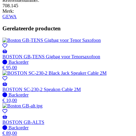
Referentienummer:
708.145
Merk:
GEWA
Gerelateerde producten
BOSTON GB-TENS Gigbag voor Tenorsaxofoon
Niet
Backorder
op
€
95,00
voorraad
-
Wordt
verzonden
BOSTON SC-230-2 Speakon Cable 2M
wanneer
Niet
Backorder
beschikbaar
op
€
10,00
voorraad
-
Wordt
verzonden
BOSTON GB-ALTS
wanneer
Niet
Backorder
beschikbaar
op
€
89,00