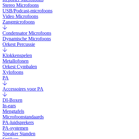
Stereo Microfoons
USB/Podcast-microfoons
Video Microfoons
Zangmicrofoons
Condensator Microfoons
Dynamische Microfoons
Orkest Percussie
Klokkenspelen
Metallofonen
Orkest Cymbalen
Xylofoons
PA
Accessoires voor PA
DI-Boxen
In-ears
Mengtafels
Microfoonstandaards
PA-luidsprekers
PA-systemen
Speaker Standen