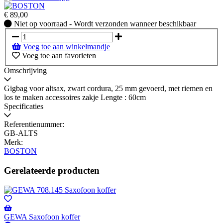
€
89,00
Niet
Niet op voorraad - Wordt verzonden wanneer beschikbaar
op
voorraad
Voeg toe aan winkelmandje
-
Voeg toe aan favorieten
Wordt
verzonden
Omschrijving
wanneer
beschikbaar
Gigbag voor altsax, zwart cordura, 25 mm gevoerd, met riemen en
los te maken accessoires zakje Lengte : 60cm
Specificaties
Referentienummer:
GB-ALTS
Merk:
BOSTON
Gerelateerde producten
GEWA Saxofoon koffer