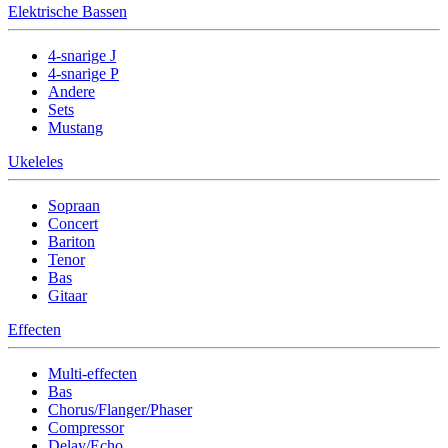
Elektrische Bassen
4-snarige J
4-snarige P
Andere
Sets
Mustang
Ukeleles
Sopraan
Concert
Bariton
Tenor
Bas
Gitaar
Effecten
Multi-effecten
Bas
Chorus/Flanger/Phaser
Compressor
Delay/Echo