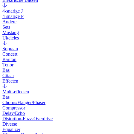
Elektrische Bassen
4-snarige J
4-snarige P
Andere
Sets
Mustang
Ukeleles
Sopraan
Concert
Bariton
Tenor
Bas
Gitaar
Effecten
Multi-effecten
Bas
Chorus/Flanger/Phaser
Compressor
Delay/Echo
Distortion-Fuzz-Overdrive
Diverse
Equalizer