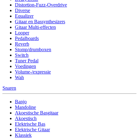
Distortion-Fuzz-Overdrive
Diverse
Equalizer
Gitaar en Bassynthesizers
Gitaar Multi-effecten
Looper
Pedalboards
Reverb
Stomp/drumboxen
Switch
Tuner Pedal
Voedingen
Volume-/expressie
Wah
Snaren
Banjo
Mandoline
Akoestische Basgitaar
Akoestisch
Elektrische Bas
Elektrische Gitaar
Klassiek