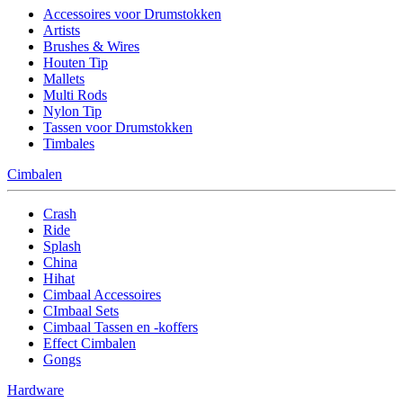
Accessoires voor Drumstokken
Artists
Brushes & Wires
Houten Tip
Mallets
Multi Rods
Nylon Tip
Tassen voor Drumstokken
Timbales
Cimbalen
Crash
Ride
Splash
China
Hihat
Cimbaal Accessoires
CImbaal Sets
Cimbaal Tassen en -koffers
Effect Cimbalen
Gongs
Hardware