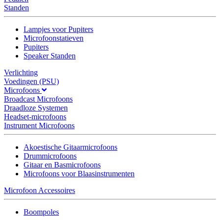
Standen
Lampjes voor Pupiters
Microfoonstatieven
Pupiters
Speaker Standen
Verlichting
Voedingen (PSU)
Microfoons
Broadcast Microfoons
Draadloze Systemen
Headset-microfoons
Instrument Microfoons
Akoestische Gitaarmicrofoons
Drummicrofoons
Gitaar en Basmicrofoons
Microfoons voor Blaasinstrumenten
Microfoon Accessoires
Boompoles