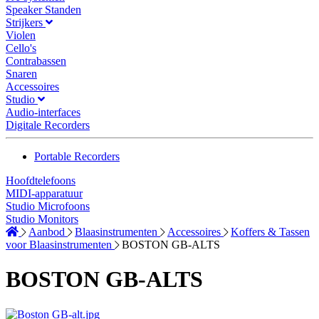
Speaker Standen
Strijkers
Violen
Cello's
Contrabassen
Snaren
Accessoires
Studio
Audio-interfaces
Digitale Recorders
Portable Recorders
Hoofdtelefoons
MIDI-apparatuur
Studio Microfoons
Studio Monitors
Aanbod
Blaasinstrumenten
Accessoires
Koffers & Tassen
voor Blaasinstrumenten
BOSTON GB-ALTS
BOSTON GB-ALTS