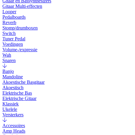
Gitaar en Bassynthesizers
Gitaar Multi-effecten
Looper
Pedalboards
Reverb
Stomp/drumboxen
Switch
Tuner Pedal
Voedingen
Volume-/expressie
Wah
Snaren
Banjo
Mandoline
Akoestische Basgitaar
Akoestisch
Elektrische Bas
Elektrische Gitaar
Klassiek
Ukelele
Versterkers
Accessoires
Amp Heads