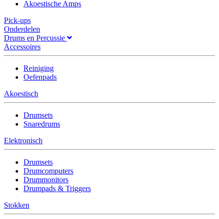
Akoestische Amps
Pick-ups
Onderdelen
Drums en Percussie
Accessoires
Reiniging
Oefenpads
Akoestisch
Drumsets
Snaredrums
Elektronisch
Drumsets
Drumcomputers
Drummonitors
Drumpads & Triggers
Stokken