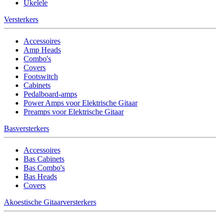
Ukelele
Versterkers
Accessoires
Amp Heads
Combo's
Covers
Footswitch
Cabinets
Pedalboard-amps
Power Amps voor Elektrische Gitaar
Preamps voor Elektrische Gitaar
Basversterkers
Accessoires
Bas Cabinets
Bas Combo's
Bas Heads
Covers
Akoestische Gitaarversterkers