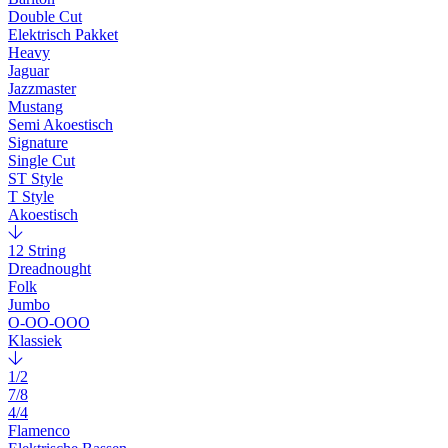
Double Cut
Elektrisch Pakket
Heavy
Jaguar
Jazzmaster
Mustang
Semi Akoestisch
Signature
Single Cut
ST Style
T Style
Akoestisch
12 String
Dreadnought
Folk
Jumbo
O-OO-OOO
Klassiek
1/2
7/8
4/4
Flamenco