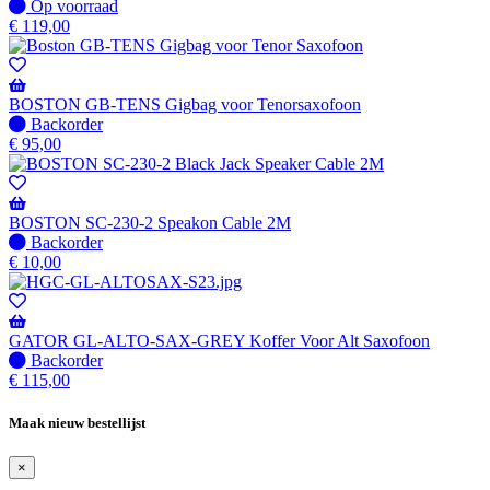
Op
Op voorraad
voorraad
€
119,00
BOSTON GB-TENS Gigbag voor Tenorsaxofoon
Niet
Backorder
op
€
95,00
voorraad
-
Wordt
verzonden
BOSTON SC-230-2 Speakon Cable 2M
wanneer
Niet
Backorder
beschikbaar
op
€
10,00
voorraad
-
Wordt
verzonden
GATOR GL-ALTO-SAX-GREY Koffer Voor Alt Saxofoon
wanneer
Niet
Backorder
beschikbaar
op
€
115,00
voorraad
-
Maak nieuw bestellijst
Wordt
verzonden
×
wanneer