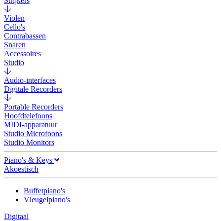
Strijkers
Violen
Cello's
Contrabassen
Snaren
Accessoires
Studio
Audio-interfaces
Digitale Recorders
Portable Recorders
Hoofdtelefoons
MIDI-apparatuur
Studio Microfoons
Studio Monitors
Piano's & Keys
Akoestisch
Buffetpiano's
Vleugelpiano's
Digitaal