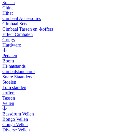
Splash
China
Hihat
Cimbaal Accessoires
CImbaal Sets
Cimbaal Tassen en -koffers
Effect Cimbalen
Gongs
Hardware
Pedalen
Boom
Hi-hatstands
Cimbalstandaards
Snare Staanders
Stoelen
Tom standen
koffers
Tassen
Vellen
Bassdrum Vellen
Bongo Vellen
Conga Vellen
Diverse Vellen