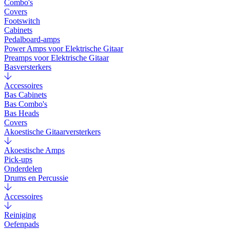
Combo's
Covers
Footswitch
Cabinets
Pedalboard-amps
Power Amps voor Elektrische Gitaar
Preamps voor Elektrische Gitaar
Basversterkers
Accessoires
Bas Cabinets
Bas Combo's
Bas Heads
Covers
Akoestische Gitaarversterkers
Akoestische Amps
Pick-ups
Onderdelen
Drums en Percussie
Accessoires
Reiniging
Oefenpads