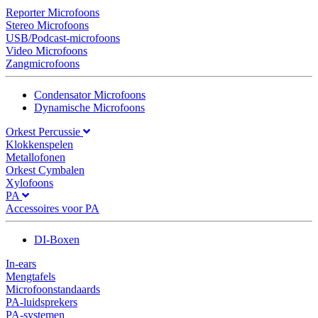
Reporter Microfoons
Stereo Microfoons
USB/Podcast-microfoons
Video Microfoons
Zangmicrofoons
Condensator Microfoons
Dynamische Microfoons
Orkest Percussie
Klokkenspelen
Metallofonen
Orkest Cymbalen
Xylofoons
PA
Accessoires voor PA
DI-Boxen
In-ears
Mengtafels
Microfoonstandaards
PA-luidsprekers
PA-systemen