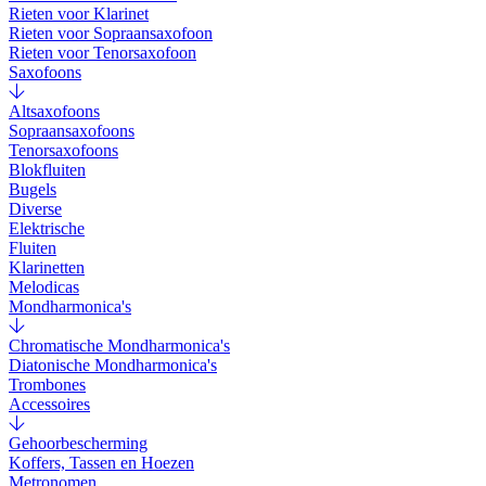
Rieten voor Klarinet
Rieten voor Sopraansaxofoon
Rieten voor Tenorsaxofoon
Saxofoons
Altsaxofoons
Sopraansaxofoons
Tenorsaxofoons
Blokfluiten
Bugels
Diverse
Elektrische
Fluiten
Klarinetten
Melodicas
Mondharmonica's
Chromatische Mondharmonica's
Diatonische Mondharmonica's
Trombones
Accessoires
Gehoorbescherming
Koffers, Tassen en Hoezen
Metronomen