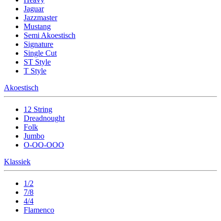
Jaguar
Jazzmaster
Mustang
Semi Akoestisch
Signature
Single Cut
ST Style
T Style
Akoestisch
12 String
Dreadnought
Folk
Jumbo
O-OO-OOO
Klassiek
1/2
7/8
4/4
Flamenco