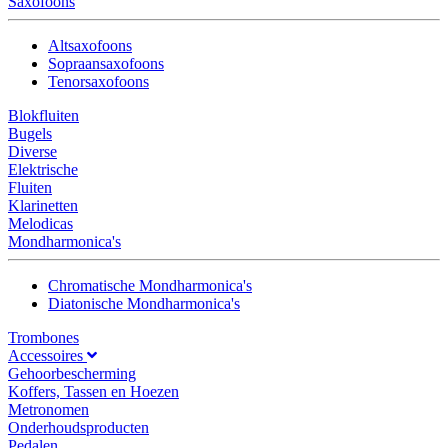
Saxofoons
Altsaxofoons
Sopraansaxofoons
Tenorsaxofoons
Blokfluiten
Bugels
Diverse
Elektrische
Fluiten
Klarinetten
Melodicas
Mondharmonica's
Chromatische Mondharmonica's
Diatonische Mondharmonica's
Trombones
Accessoires
Gehoorbescherming
Koffers, Tassen en Hoezen
Metronomen
Onderhoudsproducten
Pedalen