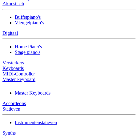
Akoestisch
Buffetpiano's
Vleugelpiano's
Digitaal
Home Piano's
Stage piano's
Versterkers
Keyboards
MIDI-Controller
Master-keyboard
Master Keyboards
Accordeons
Statieven
Instrumentenstatieven
Synths