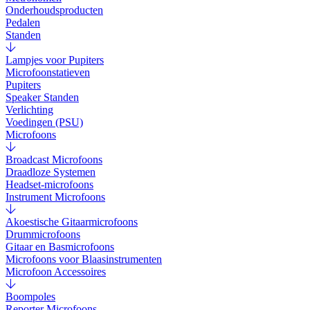
Onderhoudsproducten
Pedalen
Standen
Lampjes voor Pupiters
Microfoonstatieven
Pupiters
Speaker Standen
Verlichting
Voedingen (PSU)
Microfoons
Broadcast Microfoons
Draadloze Systemen
Headset-microfoons
Instrument Microfoons
Akoestische Gitaarmicrofoons
Drummicrofoons
Gitaar en Basmicrofoons
Microfoons voor Blaasinstrumenten
Microfoon Accessoires
Boompoles
Reporter Microfoons