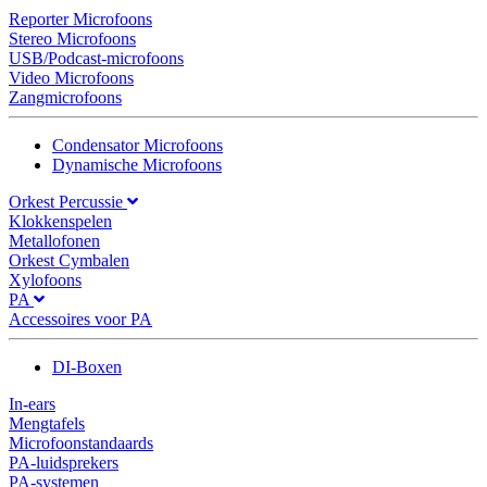
Reporter Microfoons
Stereo Microfoons
USB/Podcast-microfoons
Video Microfoons
Zangmicrofoons
Condensator Microfoons
Dynamische Microfoons
Orkest Percussie
Klokkenspelen
Metallofonen
Orkest Cymbalen
Xylofoons
PA
Accessoires voor PA
DI-Boxen
In-ears
Mengtafels
Microfoonstandaards
PA-luidsprekers
PA-systemen