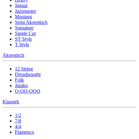
Jaguar
Jazzmaster
Mustang
Semi Akoestisch
Signature
Single Cut
ST Style
T Style
Akoestisch
12 String
Dreadnought
Folk
Jumbo
O-OO-OOO
Klassiek
1/2
7/8
4/4
Flamenco