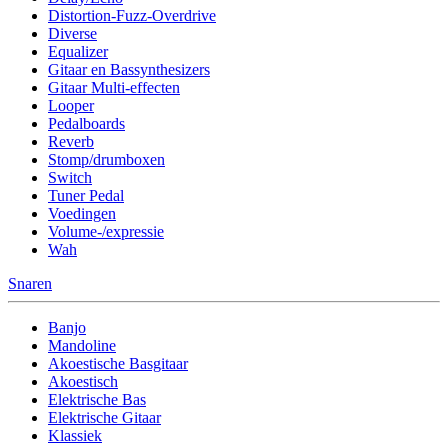
Distortion-Fuzz-Overdrive
Diverse
Equalizer
Gitaar en Bassynthesizers
Gitaar Multi-effecten
Looper
Pedalboards
Reverb
Stomp/drumboxen
Switch
Tuner Pedal
Voedingen
Volume-/expressie
Wah
Snaren
Banjo
Mandoline
Akoestische Basgitaar
Akoestisch
Elektrische Bas
Elektrische Gitaar
Klassiek