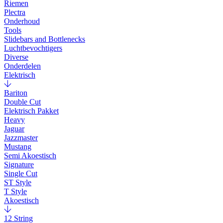
Riemen
Plectra
Onderhoud
Tools
Slidebars and Bottlenecks
Luchtbevochtigers
Diverse
Onderdelen
Elektrisch
Bariton
Double Cut
Elektrisch Pakket
Heavy
Jaguar
Jazzmaster
Mustang
Semi Akoestisch
Signature
Single Cut
ST Style
T Style
Akoestisch
12 String