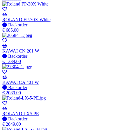
voorraad
-
Wordt
verzonden
ROLAND FP-30X White
wanneer
Niet
Backorder
beschikbaar
op
€
685,00
voorraad
-
Wordt
verzonden
KAWAI CN 201 W
wanneer
Niet
Backorder
beschikbaar
op
€
1339,00
voorraad
-
Wordt
verzonden
KAWAI CA 401 W
wanneer
Niet
Backorder
beschikbaar
op
€
2089,00
voorraad
-
Wordt
verzonden
ROLAND LX5 PE
wanneer
Niet
Backorder
beschikbaar
op
€
2849,00
voorraad