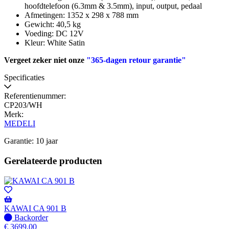
hoofdtelefoon (6.3mm & 3.5mm), input, output, pedaal
Afmetingen: 1352 x 298 x 788 mm
Gewicht: 40,5 kg
Voeding: DC 12V
Kleur: White Satin
Vergeet zeker niet onze
"365-dagen retour garantie"
Specificaties
Referentienummer:
CP203/WH
Merk:
MEDELI
Garantie: 10 jaar
Gerelateerde producten
KAWAI CA 901 B
Niet
Backorder
op
€
3699,00