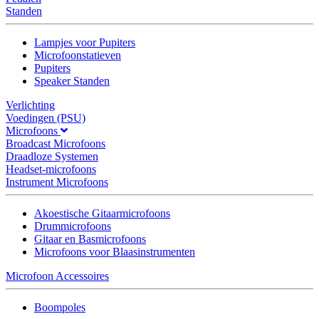
Standen
Lampjes voor Pupiters
Microfoonstatieven
Pupiters
Speaker Standen
Verlichting
Voedingen (PSU)
Microfoons
Broadcast Microfoons
Draadloze Systemen
Headset-microfoons
Instrument Microfoons
Akoestische Gitaarmicrofoons
Drummicrofoons
Gitaar en Basmicrofoons
Microfoons voor Blaasinstrumenten
Microfoon Accessoires
Boompoles