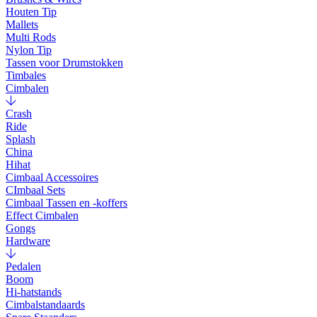
Houten Tip
Mallets
Multi Rods
Nylon Tip
Tassen voor Drumstokken
Timbales
Cimbalen
Crash
Ride
Splash
China
Hihat
Cimbaal Accessoires
CImbaal Sets
Cimbaal Tassen en -koffers
Effect Cimbalen
Gongs
Hardware
Pedalen
Boom
Hi-hatstands
Cimbalstandaards