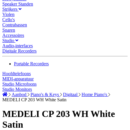
Speaker Standen
Strijkers
Violen
Cello's
Contrabassen
Snaren
Accessoires
Studio
Audio-interfaces
Digitale Recorders
Portable Recorders
Hoofdtelefoons
MIDI-apparatuur
Studio Microfoons
Studio Monitors
Aanbod
Piano's & Keys
Digitaal
Home Piano's
MEDELI CP 203 WH White Satin
MEDELI CP 203 WH White
Satin