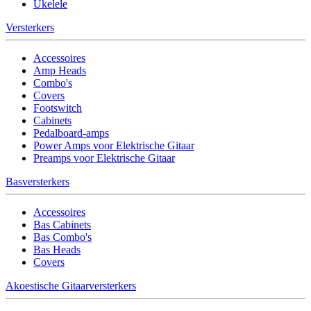
Ukelele
Versterkers
Accessoires
Amp Heads
Combo's
Covers
Footswitch
Cabinets
Pedalboard-amps
Power Amps voor Elektrische Gitaar
Preamps voor Elektrische Gitaar
Basversterkers
Accessoires
Bas Cabinets
Bas Combo's
Bas Heads
Covers
Akoestische Gitaarversterkers