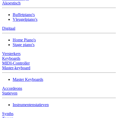
Akoestisch
Buffetpiano's
Vleugelpiano's
Digitaal
Home Piano's
Stage piano's
Versterkers
Keyboards
MIDI-Controller
Master-keyboard
Master Keyboards
Accordeons
Statieven
Instrumentenstatieven
Synths