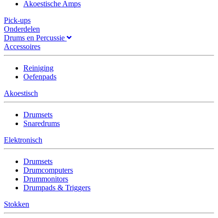
Akoestische Amps
Pick-ups
Onderdelen
Drums en Percussie
Accessoires
Reiniging
Oefenpads
Akoestisch
Drumsets
Snaredrums
Elektronisch
Drumsets
Drumcomputers
Drummonitors
Drumpads & Triggers
Stokken