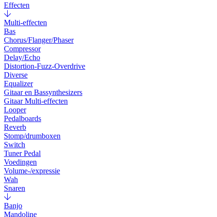
Effecten
Multi-effecten
Bas
Chorus/Flanger/Phaser
Compressor
Delay/Echo
Distortion-Fuzz-Overdrive
Diverse
Equalizer
Gitaar en Bassynthesizers
Gitaar Multi-effecten
Looper
Pedalboards
Reverb
Stomp/drumboxen
Switch
Tuner Pedal
Voedingen
Volume-/expressie
Wah
Snaren
Banjo
Mandoline