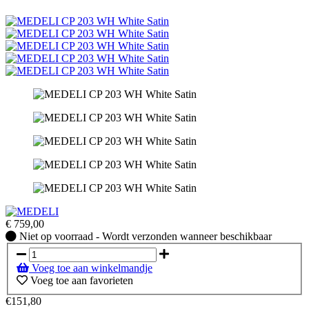
€
759,00
Niet
Niet op voorraad - Wordt verzonden wanneer beschikbaar
op
voorraad
Voeg toe aan winkelmandje
-
Voeg toe aan favorieten
Wordt
verzonden
€151,80