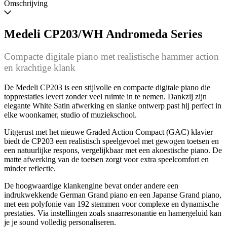
wanneer
Omschrijving
beschikbaar
Medeli CP203/WH Andromeda Series
Compacte digitale piano met realistische hammer action
en krachtige klank
De Medeli CP203 is een stijlvolle en compacte digitale piano die
topprestaties levert zonder veel ruimte in te nemen. Dankzij zijn
elegante White Satin afwerking en slanke ontwerp past hij perfect in
elke woonkamer, studio of muziekschool.
Uitgerust met het nieuwe Graded Action Compact (GAC) klavier
biedt de CP203 een realistisch speelgevoel met gewogen toetsen en
een natuurlijke respons, vergelijkbaar met een akoestische piano. De
matte afwerking van de toetsen zorgt voor extra speelcomfort en
minder reflectie.
De hoogwaardige klankengine bevat onder andere een
indrukwekkende German Grand piano en een Japanse Grand piano,
met een polyfonie van 192 stemmen voor complexe en dynamische
prestaties. Via instellingen zoals snaarresonantie en hamergeluid kan
je je sound volledig personaliseren.