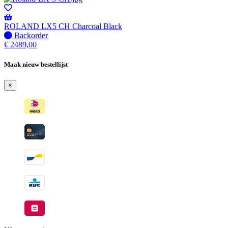
-
Wordt
verzonden
ROLAND LX5 CH Charcoal Black
wanneer
Niet
Backorder
beschikbaar
op
€
2489,00
voorraad
-
Maak nieuw bestellijst
Wordt
verzonden
×
wanneer
beschikbaar