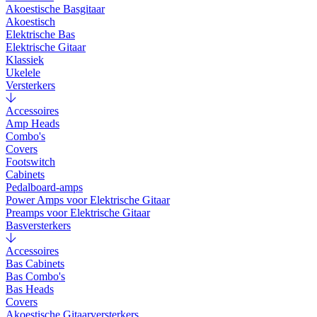
Akoestische Basgitaar
Akoestisch
Elektrische Bas
Elektrische Gitaar
Klassiek
Ukelele
Versterkers
Accessoires
Amp Heads
Combo's
Covers
Footswitch
Cabinets
Pedalboard-amps
Power Amps voor Elektrische Gitaar
Preamps voor Elektrische Gitaar
Basversterkers
Accessoires
Bas Cabinets
Bas Combo's
Bas Heads
Covers
Akoestische Gitaarversterkers