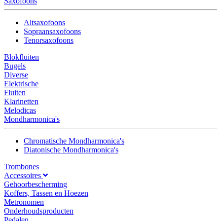
Saxofoons
Altsaxofoons
Sopraansaxofoons
Tenorsaxofoons
Blokfluiten
Bugels
Diverse
Elektrische
Fluiten
Klarinetten
Melodicas
Mondharmonica's
Chromatische Mondharmonica's
Diatonische Mondharmonica's
Trombones
Accessoires
Gehoorbescherming
Koffers, Tassen en Hoezen
Metronomen
Onderhoudsproducten
Pedalen