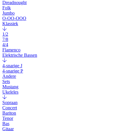
Dreadnought
Folk
Jumbo
O-OO-OOO
Klassiek
1/2
7/8
4/4
Flamenco
Elektrische Bassen
4-snarige J
4-snarige P
Andere
Sets
Mustang
Ukeleles
Sopraan
Concert
Bariton
Tenor
Bas
Gitaar