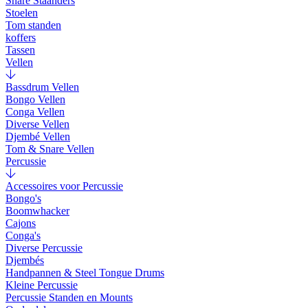
Snare Staanders
Stoelen
Tom standen
koffers
Tassen
Vellen
Bassdrum Vellen
Bongo Vellen
Conga Vellen
Diverse Vellen
Djembé Vellen
Tom & Snare Vellen
Percussie
Accessoires voor Percussie
Bongo's
Boomwhacker
Cajons
Conga's
Diverse Percussie
Djembés
Handpannen & Steel Tongue Drums
Kleine Percussie
Percussie Standen en Mounts