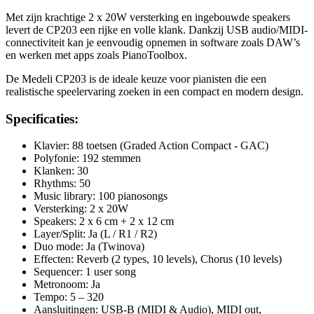
Met zijn krachtige 2 x 20W versterking en ingebouwde speakers
levert de CP203 een rijke en volle klank. Dankzij USB audio/MIDI-
connectiviteit kan je eenvoudig opnemen in software zoals DAW’s
en werken met apps zoals PianoToolbox.
De Medeli CP203 is de ideale keuze voor pianisten die een
realistische speelervaring zoeken in een compact en modern design.
Specificaties:
Klavier: 88 toetsen (Graded Action Compact - GAC)
Polyfonie: 192 stemmen
Klanken: 30
Rhythms: 50
Music library: 100 pianosongs
Versterking: 2 x 20W
Speakers: 2 x 6 cm + 2 x 12 cm
Layer/Split: Ja (L / R1 / R2)
Duo mode: Ja (Twinova)
Effecten: Reverb (2 types, 10 levels), Chorus (10 levels)
Sequencer: 1 user song
Metronoom: Ja
Tempo: 5 – 320
Aansluitingen: USB-B (MIDI & Audio), MIDI out,