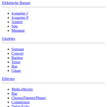
Elektrische Bassen
4-snarige J
4-snarige P
Andere
Sets
Mustang
Ukeleles
Sopraan
Concert
Bariton
Tenor
Bas
Gitaar
Effecten
Multi-effecten
Bas
Chorus/Flanger/Phaser
Compressor
Delay/Echo