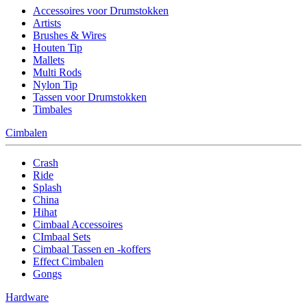
Accessoires voor Drumstokken
Artists
Brushes & Wires
Houten Tip
Mallets
Multi Rods
Nylon Tip
Tassen voor Drumstokken
Timbales
Cimbalen
Crash
Ride
Splash
China
Hihat
Cimbaal Accessoires
CImbaal Sets
Cimbaal Tassen en -koffers
Effect Cimbalen
Gongs
Hardware