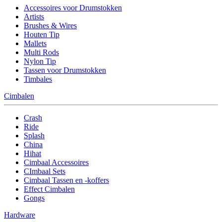
Accessoires voor Drumstokken
Artists
Brushes & Wires
Houten Tip
Mallets
Multi Rods
Nylon Tip
Tassen voor Drumstokken
Timbales
Cimbalen
Crash
Ride
Splash
China
Hihat
Cimbaal Accessoires
CImbaal Sets
Cimbaal Tassen en -koffers
Effect Cimbalen
Gongs
Hardware