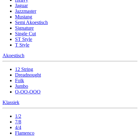
Jaguar
Jazzmaster
Mustang
Semi Akoestisch
Signature
Single Cut
ST Style
T Style
Akoestisch
12 String
Dreadnought
Folk
Jumbo
O-OO-OOO
Klassiek
1/2
7/8
4/4
Flamenco