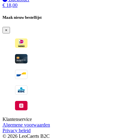
op
€
18,00
voorraad
-
Maak nieuw bestellijst
Wordt
verzonden
×
wanneer
beschikbaar
Klantenservice
Algemene voorwaarden
Privacy beleid
© 2026 LeoCaerts B2C