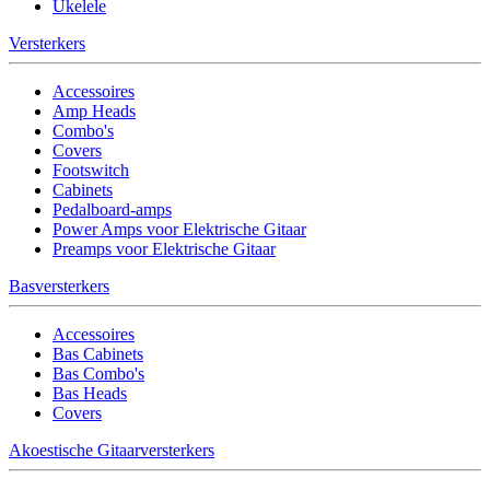
Ukelele
Versterkers
Accessoires
Amp Heads
Combo's
Covers
Footswitch
Cabinets
Pedalboard-amps
Power Amps voor Elektrische Gitaar
Preamps voor Elektrische Gitaar
Basversterkers
Accessoires
Bas Cabinets
Bas Combo's
Bas Heads
Covers
Akoestische Gitaarversterkers