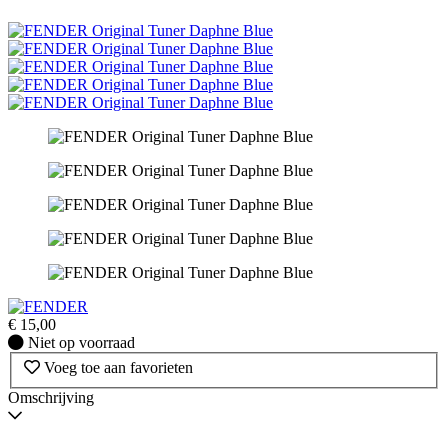
€
15,00
Niet
Niet op voorraad
op
Voeg toe aan favorieten
voorraad
Omschrijving