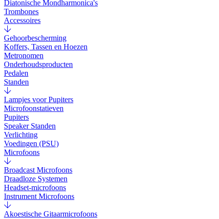
Diatonische Mondharmonica's
Trombones
Accessoires
Gehoorbescherming
Koffers, Tassen en Hoezen
Metronomen
Onderhoudsproducten
Pedalen
Standen
Lampjes voor Pupiters
Microfoonstatieven
Pupiters
Speaker Standen
Verlichting
Voedingen (PSU)
Microfoons
Broadcast Microfoons
Draadloze Systemen
Headset-microfoons
Instrument Microfoons
Akoestische Gitaarmicrofoons