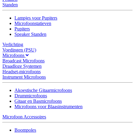
Standen
Lampjes voor Pupiters
Microfoonstatieven
Pupiters
Speaker Standen
Verlichting
Voedingen (PSU)
Microfoons
Broadcast Microfoons
Draadloze Systemen
Headset-microfoons
Instrument Microfoons
Akoestische Gitaarmicrofoons
Drummicrofoons
Gitaar en Basmicrofoons
Microfoons voor Blaasinstrumenten
Microfoon Accessoires
Boompoles