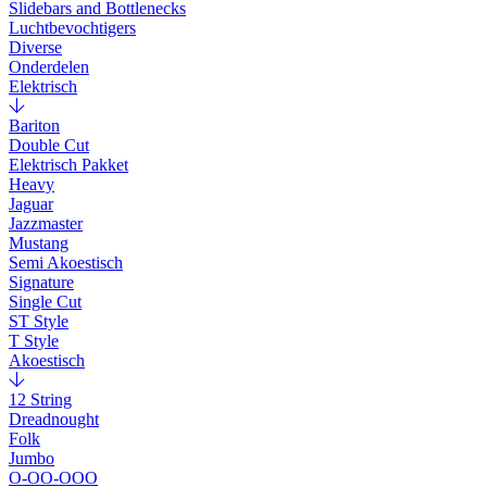
Slidebars and Bottlenecks
Luchtbevochtigers
Diverse
Onderdelen
Elektrisch
Bariton
Double Cut
Elektrisch Pakket
Heavy
Jaguar
Jazzmaster
Mustang
Semi Akoestisch
Signature
Single Cut
ST Style
T Style
Akoestisch
12 String
Dreadnought
Folk
Jumbo
O-OO-OOO