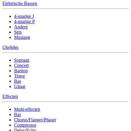
Elektrische Bassen
4-snarige J
4-snarige P
Andere
Sets
Mustang
Ukeleles
Sopraan
Concert
Bariton
Tenor
Bas
Gitaar
Effecten
Multi-effecten
Bas
Chorus/Flanger/Phaser
Compressor
Delay/Echo