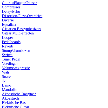
Chorus/Flanger/Phaser
Compressor
Delay/Echo
Distortion-Fuzz-Overdrive
Diverse
Equalizer
Gitaar en Bassynthesizers
Gitaar Multi-effecten
Looper
Pedalboards
Reverb
Stomp/drumboxen
Switch
Tuner Pedal
Voedingen
Volume-/expressie
Wah
Snaren
Banjo
Mandoline
Akoestische Basgitaar
Akoestisch
Elektrische Bas
Elektrische Gitaar