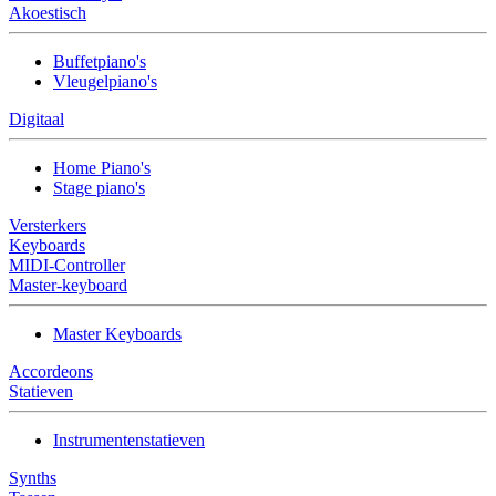
Akoestisch
Buffetpiano's
Vleugelpiano's
Digitaal
Home Piano's
Stage piano's
Versterkers
Keyboards
MIDI-Controller
Master-keyboard
Master Keyboards
Accordeons
Statieven
Instrumentenstatieven
Synths