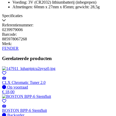
Voeding: 3V (CR2032) lithiumbatterij (inbegrepen)
Afmetingen: 60mm x 27mm x 85mm; gewicht: 28,5g
Specificaties
Referentienummer:
0239979006
Barcode:
885978067268
Merk:
FENDER
Gerelateerde producten
CLX Chromatic Tuner 2.0
Op
Op voorraad
voorraad
€
18,00
BOSTON BPP-6 Stemfluit
Niet
Backorder