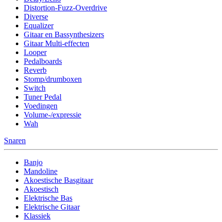
Distortion-Fuzz-Overdrive
Diverse
Equalizer
Gitaar en Bassynthesizers
Gitaar Multi-effecten
Looper
Pedalboards
Reverb
Stomp/drumboxen
Switch
Tuner Pedal
Voedingen
Volume-/expressie
Wah
Snaren
Banjo
Mandoline
Akoestische Basgitaar
Akoestisch
Elektrische Bas
Elektrische Gitaar
Klassiek