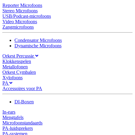
Reporter Microfoons
Stereo Microfoons
USB/Podcast-microfoons
Video Microfoons
Zangmicrofoons
Condensator Microfoons
Dynamische Microfoons
Orkest Percussie
Klokkenspelen
Metallofonen
Orkest Cymbalen
Xylofoons
PA
Accessoires voor PA
DI-Boxen
In-ears
Mengtafels
Microfoonstandaards
PA-luidsprekers
PA-systemen