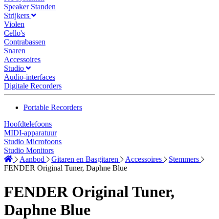
Speaker Standen
Strijkers
Violen
Cello's
Contrabassen
Snaren
Accessoires
Studio
Audio-interfaces
Digitale Recorders
Portable Recorders
Hoofdtelefoons
MIDI-apparatuur
Studio Microfoons
Studio Monitors
Aanbod
Gitaren en Basgitaren
Accessoires
Stemmers
FENDER Original Tuner, Daphne Blue
FENDER Original Tuner,
Daphne Blue