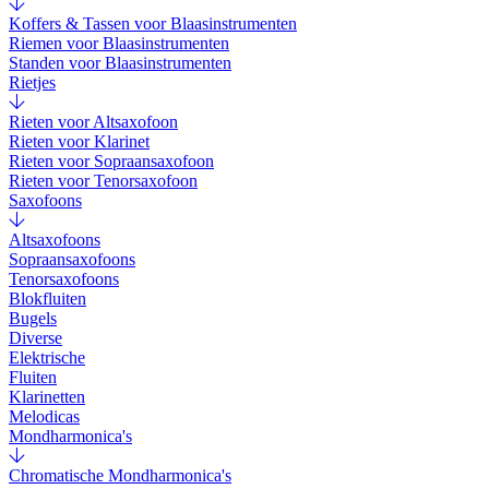
Koffers & Tassen voor Blaasinstrumenten
Riemen voor Blaasinstrumenten
Standen voor Blaasinstrumenten
Rietjes
Rieten voor Altsaxofoon
Rieten voor Klarinet
Rieten voor Sopraansaxofoon
Rieten voor Tenorsaxofoon
Saxofoons
Altsaxofoons
Sopraansaxofoons
Tenorsaxofoons
Blokfluiten
Bugels
Diverse
Elektrische
Fluiten
Klarinetten
Melodicas
Mondharmonica's
Chromatische Mondharmonica's