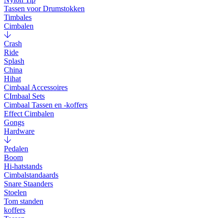
Tassen voor Drumstokken
Timbales
Cimbalen
Crash
Ride
Splash
China
Hihat
Cimbaal Accessoires
CImbaal Sets
Cimbaal Tassen en -koffers
Effect Cimbalen
Gongs
Hardware
Pedalen
Boom
Hi-hatstands
Cimbalstandaards
Snare Staanders
Stoelen
Tom standen
koffers