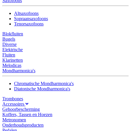
Saxofoons
Altsaxofoons
Sopraansaxofoons
Tenorsaxofoons
Blokfluiten
Bugels
Diverse
Elektrische
Fluiten
Klarinetten
Melodicas
Mondharmonica's
Chromatische Mondharmonica's
Diatonische Mondharmonica's
Trombones
Accessoires
Gehoorbescherming
Koffers, Tassen en Hoezen
Metronomen
Onderhoudsproducten
Pedalen