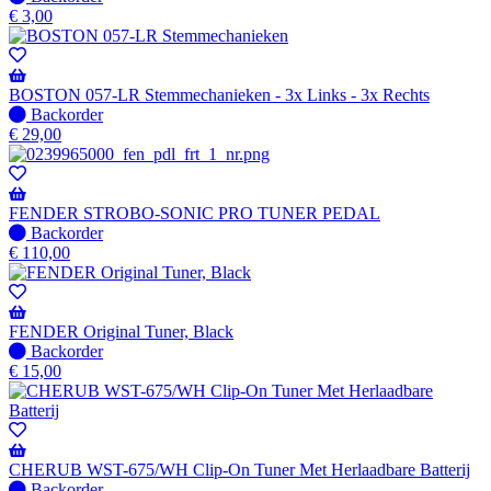
op
€
3,00
voorraad
-
Wordt
verzonden
BOSTON 057-LR Stemmechanieken - 3x Links - 3x Rechts
wanneer
Niet
Backorder
beschikbaar
op
€
29,00
voorraad
-
Wordt
verzonden
FENDER STROBO-SONIC PRO TUNER PEDAL
wanneer
Niet
Backorder
beschikbaar
op
€
110,00
voorraad
-
Wordt
verzonden
FENDER Original Tuner, Black
wanneer
Niet
Backorder
beschikbaar
op
€
15,00
voorraad
-
Wordt
verzonden
wanneer
CHERUB WST-675/WH Clip-On Tuner Met Herlaadbare Batterij
beschikbaar
Niet
Backorder