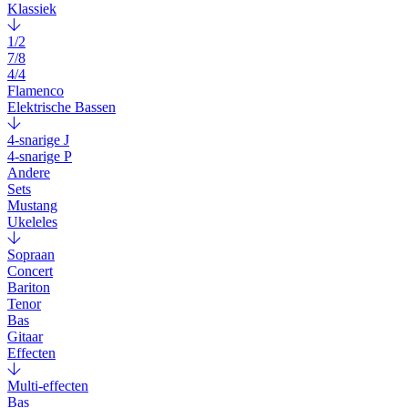
Klassiek
1/2
7/8
4/4
Flamenco
Elektrische Bassen
4-snarige J
4-snarige P
Andere
Sets
Mustang
Ukeleles
Sopraan
Concert
Bariton
Tenor
Bas
Gitaar
Effecten
Multi-effecten
Bas