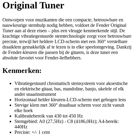
Original Tuner
Ontworpen voor muzikanten die een compacte, betrouwbare en
nauwkeurige stemhulp nodig hebben, voldoet de Fender Original
Tuner aan al deze eisen – plus een vleugje kenmerkende stijl. De
krachtige vibratiegestuurde stemtechnologie zorgt voor betrouwbare
precisie, terwijl het heldere LCD-scherm met een 360° verstelbare
draaiklem gemakkelijk af te lezen is in elke speelomgeving. Dankzij
de Fender-kleuren die passen bij de gitaren, is deze tuner een
absolute favoriet voor Fender-liefhebbers.
Kenmerken:
Vibratiegestuurd chromatisch stemsysteem voor akoestische
en elektrische gitaar, bas, mandoline, banjo, ukelele of elk
ander snaarinstrument
Horizontaal helder kleuren-LCD-scherm met gebogen lens
Stevige klem met 360° draaibaar scherm voor zicht vanuit
elke hoek
Kalibratiebereik van 430 tot 450 Hz
Stemgebied: A0 (27,5Hz) - C8 (4186,0Hz); A4-bereik:
440Hz
Precisie: +/- 1 cent