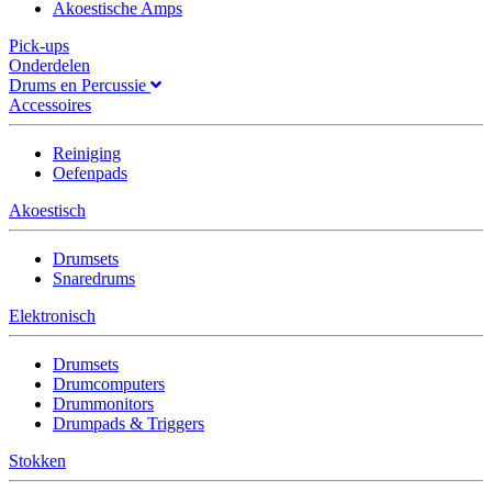
Akoestische Amps
Pick-ups
Onderdelen
Drums en Percussie
Accessoires
Reiniging
Oefenpads
Akoestisch
Drumsets
Snaredrums
Elektronisch
Drumsets
Drumcomputers
Drummonitors
Drumpads & Triggers
Stokken