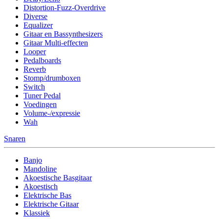
Distortion-Fuzz-Overdrive
Diverse
Equalizer
Gitaar en Bassynthesizers
Gitaar Multi-effecten
Looper
Pedalboards
Reverb
Stomp/drumboxen
Switch
Tuner Pedal
Voedingen
Volume-/expressie
Wah
Snaren
Banjo
Mandoline
Akoestische Basgitaar
Akoestisch
Elektrische Bas
Elektrische Gitaar
Klassiek