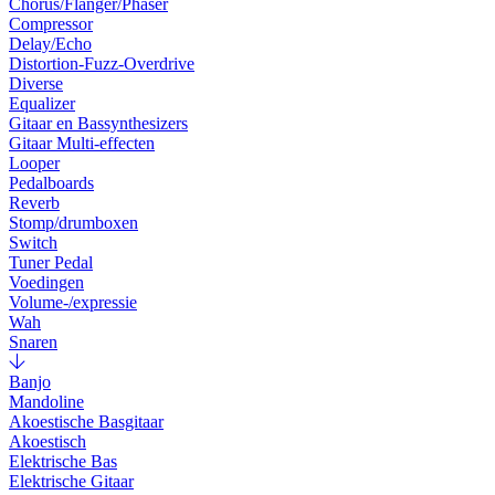
Chorus/Flanger/Phaser
Compressor
Delay/Echo
Distortion-Fuzz-Overdrive
Diverse
Equalizer
Gitaar en Bassynthesizers
Gitaar Multi-effecten
Looper
Pedalboards
Reverb
Stomp/drumboxen
Switch
Tuner Pedal
Voedingen
Volume-/expressie
Wah
Snaren
Banjo
Mandoline
Akoestische Basgitaar
Akoestisch
Elektrische Bas
Elektrische Gitaar