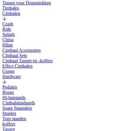
Tassen voor Drumstokken
Timbales
Cimbalen
Crash
Ride
Splash
China
Hihat
Cimbaal Accessoires
CImbaal Sets
Cimbaal Tassen en -koffers
Effect Cimbalen
Gongs
Hardware
Pedalen
Boom
Hi-hatstands
Cimbalstandaards
Snare Staanders
Stoelen
Tom standen
koffers
Tassen