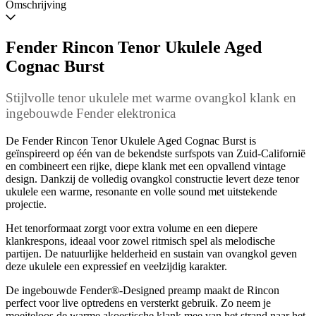
Omschrijving
Fender Rincon Tenor Ukulele Aged
Cognac Burst
Stijlvolle tenor ukulele met warme ovangkol klank en
ingebouwde Fender elektronica
De Fender Rincon Tenor Ukulele Aged Cognac Burst is
geïnspireerd op één van de bekendste surfspots van Zuid-Californië
en combineert een rijke, diepe klank met een opvallend vintage
design. Dankzij de volledig ovangkol constructie levert deze tenor
ukulele een warme, resonante en volle sound met uitstekende
projectie.
Het tenorformaat zorgt voor extra volume en een diepere
klankrespons, ideaal voor zowel ritmisch spel als melodische
partijen. De natuurlijke helderheid en sustain van ovangkol geven
deze ukulele een expressief en veelzijdig karakter.
De ingebouwde Fender®-Designed preamp maakt de Rincon
perfect voor live optredens en versterkt gebruik. Zo neem je
moeiteloos de warme akoestische klank mee van het strand naar het