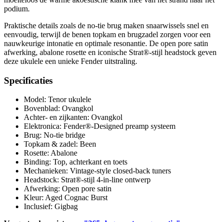
podium.
Praktische details zoals de no-tie brug maken snaarwissels snel en
eenvoudig, terwijl de benen topkam en brugzadel zorgen voor een
nauwkeurige intonatie en optimale resonantie. De open pore satin
afwerking, abalone rosette en iconische Strat®-stijl headstock geven
deze ukulele een unieke Fender uitstraling.
Specificaties
Model: Tenor ukulele
Bovenblad: Ovangkol
Achter- en zijkanten: Ovangkol
Elektronica: Fender®-Designed preamp systeem
Brug: No-tie bridge
Topkam & zadel: Been
Rosette: Abalone
Binding: Top, achterkant en toets
Mechanieken: Vintage-style closed-back tuners
Headstock: Strat®-stijl 4-in-line ontwerp
Afwerking: Open pore satin
Kleur: Aged Cognac Burst
Inclusief: Gigbag