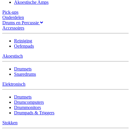
Akoestische Amps
Pick-ups
Onderdelen
Drums en Percussie
Accessoires
Reiniging
Oefenpads
Akoestisch
Drumsets
Snaredrums
Elektronisch
Drumsets
Drumcomputers
Drummonitors
Drumpads & Triggers
Stokken