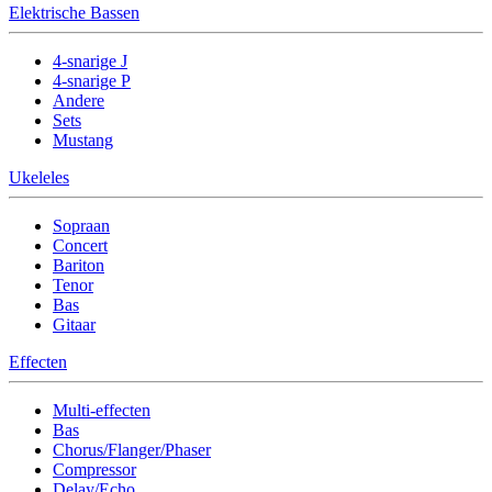
Elektrische Bassen
4-snarige J
4-snarige P
Andere
Sets
Mustang
Ukeleles
Sopraan
Concert
Bariton
Tenor
Bas
Gitaar
Effecten
Multi-effecten
Bas
Chorus/Flanger/Phaser
Compressor
Delay/Echo