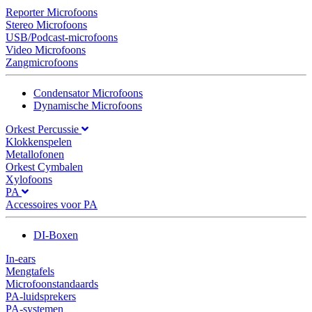
Reporter Microfoons
Stereo Microfoons
USB/Podcast-microfoons
Video Microfoons
Zangmicrofoons
Condensator Microfoons
Dynamische Microfoons
Orkest Percussie
Klokkenspelen
Metallofonen
Orkest Cymbalen
Xylofoons
PA
Accessoires voor PA
DI-Boxen
In-ears
Mengtafels
Microfoonstandaards
PA-luidsprekers
PA-systemen