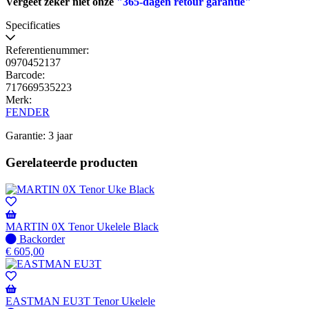
Vergeet zeker niet onze
"365-dagen retour garantie"
Specificaties
Referentienummer:
0970452137
Barcode:
717669535223
Merk:
FENDER
Garantie: 3 jaar
Gerelateerde producten
MARTIN 0X Tenor Ukelele Black
Niet
Backorder
op
€
605,00
voorraad
-
Wordt
verzonden
EASTMAN EU3T Tenor Ukelele