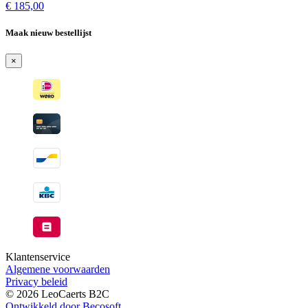
beschikbaar
op
€
185,00
voorraad
-
Maak nieuw bestellijst
Wordt
verzonden
×
wanneer
beschikbaar
Klantenservice
Algemene voorwaarden
Privacy beleid
© 2026 LeoCaerts B2C
Ontwikkeld door Becosoft