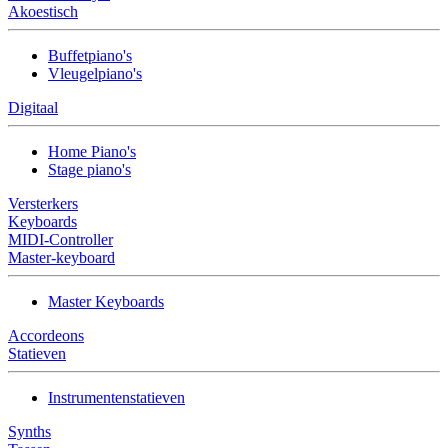
Akoestisch
Buffetpiano's
Vleugelpiano's
Digitaal
Home Piano's
Stage piano's
Versterkers
Keyboards
MIDI-Controller
Master-keyboard
Master Keyboards
Accordeons
Statieven
Instrumentenstatieven
Synths