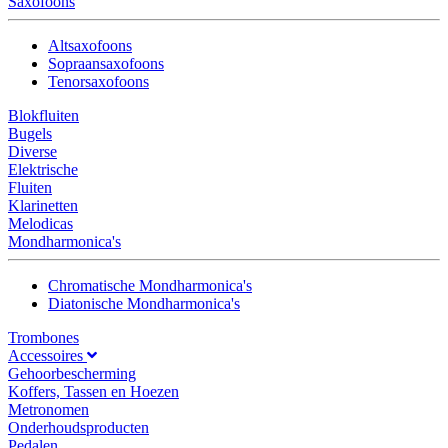
Saxofoons
Altsaxofoons
Sopraansaxofoons
Tenorsaxofoons
Blokfluiten
Bugels
Diverse
Elektrische
Fluiten
Klarinetten
Melodicas
Mondharmonica's
Chromatische Mondharmonica's
Diatonische Mondharmonica's
Trombones
Accessoires
Gehoorbescherming
Koffers, Tassen en Hoezen
Metronomen
Onderhoudsproducten
Pedalen