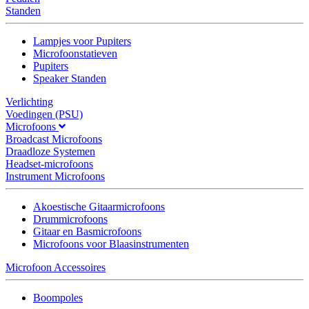
Standen
Lampjes voor Pupiters
Microfoonstatieven
Pupiters
Speaker Standen
Verlichting
Voedingen (PSU)
Microfoons
Broadcast Microfoons
Draadloze Systemen
Headset-microfoons
Instrument Microfoons
Akoestische Gitaarmicrofoons
Drummicrofoons
Gitaar en Basmicrofoons
Microfoons voor Blaasinstrumenten
Microfoon Accessoires
Boompoles