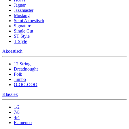
Jaguar
Jazzmaster
Mustang
Semi Akoestisch
Signature
Single Cut
ST Style
T Style
Akoestisch
12 String
Dreadnought
Folk
Jumbo
O-OO-OOO
Klassiek
1/2
7/8
4/4
Flamenco