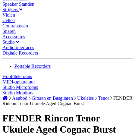
Speaker Standen
Strijkers
Violen
Cello's
Contrabassen
Snaren
Accessoires
Studio
Audio-interfaces
Digitale Recorders
Portable Recorders
Hoofdtelefoons
MIDI-apparatuur
Studio Microfoons
Studio Monitors
Aanbod
Gitaren en Basgitaren
Ukeleles
Tenor
FENDER
Rincon Tenor Ukulele Aged Cognac Burst
FENDER Rincon Tenor
Ukulele Aged Cognac Burst