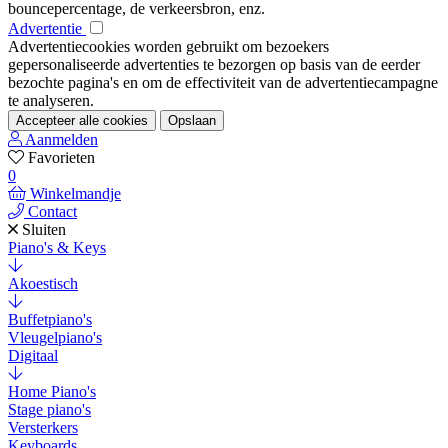
bouncepercentage, de verkeersbron, enz.
Advertentie
Advertentiecookies worden gebruikt om bezoekers
gepersonaliseerde advertenties te bezorgen op basis van de eerder
bezochte pagina's en om de effectiviteit van de advertentiecampagne
te analyseren.
Accepteer alle cookies
Opslaan
Aanmelden
Favorieten
0
Winkelmandje
Contact
Sluiten
Piano's & Keys
Akoestisch
Buffetpiano's
Vleugelpiano's
Digitaal
Home Piano's
Stage piano's
Versterkers
Keyboards