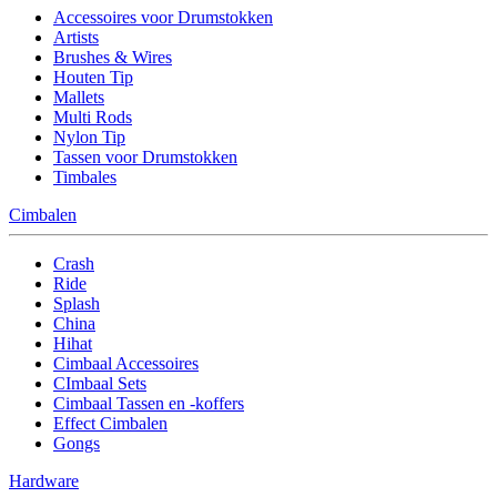
Accessoires voor Drumstokken
Artists
Brushes & Wires
Houten Tip
Mallets
Multi Rods
Nylon Tip
Tassen voor Drumstokken
Timbales
Cimbalen
Crash
Ride
Splash
China
Hihat
Cimbaal Accessoires
CImbaal Sets
Cimbaal Tassen en -koffers
Effect Cimbalen
Gongs
Hardware