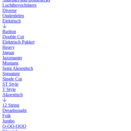
Luchtbevochtigers
Diverse
Onderdelen
Elektrisch
Bariton
Double Cut
Elektrisch Pakket
Heavy
Jaguar
Jazzmaster
Mustang
Semi Akoestisch
Signature
Single Cut
ST Style
T Style
Akoestisch
12 String
Dreadnought
Folk
Jumbo
O-OO-OOO