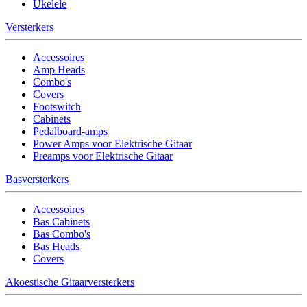
Ukelele
Versterkers
Accessoires
Amp Heads
Combo's
Covers
Footswitch
Cabinets
Pedalboard-amps
Power Amps voor Elektrische Gitaar
Preamps voor Elektrische Gitaar
Basversterkers
Accessoires
Bas Cabinets
Bas Combo's
Bas Heads
Covers
Akoestische Gitaarversterkers