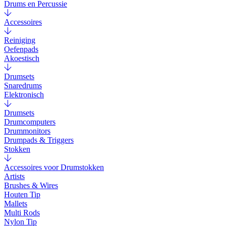
Drums en Percussie
Accessoires
Reiniging
Oefenpads
Akoestisch
Drumsets
Snaredrums
Elektronisch
Drumsets
Drumcomputers
Drummonitors
Drumpads & Triggers
Stokken
Accessoires voor Drumstokken
Artists
Brushes & Wires
Houten Tip
Mallets
Multi Rods
Nylon Tip