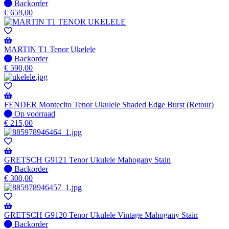
wanneer
Niet
Backorder
beschikbaar
op
€
659,00
voorraad
-
Wordt
verzonden
MARTIN T1 Tenor Ukelele
wanneer
Niet
Backorder
beschikbaar
op
€
590,00
voorraad
-
Wordt
verzonden
FENDER Montecito Tenor Ukulele Shaded Edge Burst (Retour)
wanneer
Op
Op voorraad
beschikbaar
voorraad
€
215,00
GRETSCH G9121 Tenor Ukulele Mahogany Stain
Niet
Backorder
op
€
300,00
voorraad
-
Wordt
verzonden
GRETSCH G9120 Tenor Ukulele Vintage Mahogany Stain
wanneer
Niet
Backorder