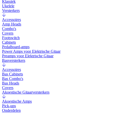
Klassiek
Ukelele
Versterkers
Accessoires
Amp Heads
Combo's
Covers
Footswitch
Cabinets
Pedalboard-amps
Power Amps voor Elektrische Gitaar
Preamps voor Elektrische Gitaar
Basversterkers
Accessoires
Bas Cabinets
Bas Combo's
Bas Heads
Covers
Akoestische Gitaarversterkers
Akoestische Amps
Pick-ups
Onderdelen