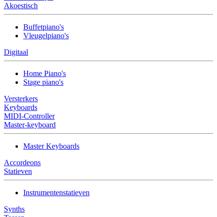
Akoestisch
Buffetpiano's
Vleugelpiano's
Digitaal
Home Piano's
Stage piano's
Versterkers
Keyboards
MIDI-Controller
Master-keyboard
Master Keyboards
Accordeons
Statieven
Instrumentenstatieven
Synths