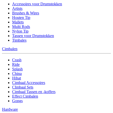
Accessoires voor Drumstokken
Artists
Brushes & Wires
Houten Tip
Mallets
Multi Rods
Nylon Tip
Tassen voor Drumstokken
Timbales
Cimbalen
Crash
Ride
Splash
China
Hihat
Cimbaal Accessoires
CImbaal Sets
Cimbaal Tassen en -koffers
Effect Cimbalen
Gongs
Hardware