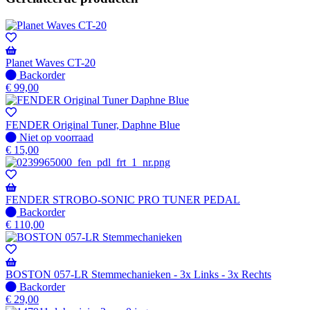
Planet Waves CT-20
Niet
Backorder
op
€
99,00
voorraad
-
Wordt
FENDER Original Tuner, Daphne Blue
verzonden
Niet
Niet op voorraad
wanneer
op
€
15,00
beschikbaar
voorraad
FENDER STROBO-SONIC PRO TUNER PEDAL
Niet
Backorder
op
€
110,00
voorraad
-
Wordt
verzonden
BOSTON 057-LR Stemmechanieken - 3x Links - 3x Rechts
wanneer
Niet
Backorder
beschikbaar
op
€
29,00