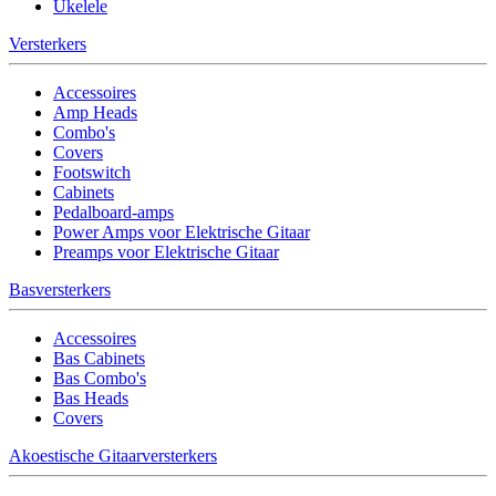
Ukelele
Versterkers
Accessoires
Amp Heads
Combo's
Covers
Footswitch
Cabinets
Pedalboard-amps
Power Amps voor Elektrische Gitaar
Preamps voor Elektrische Gitaar
Basversterkers
Accessoires
Bas Cabinets
Bas Combo's
Bas Heads
Covers
Akoestische Gitaarversterkers