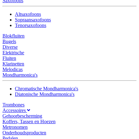
Saxofoons
Altsaxofoons
Sopraansaxofoons
Tenorsaxofoons
Blokfluiten
Bugels
Diverse
Elektrische
Fluiten
Klarinetten
Melodicas
Mondharmonica's
Chromatische Mondharmonica's
Diatonische Mondharmonica's
Trombones
Accessoires
Gehoorbescherming
Koffers, Tassen en Hoezen
Metronomen
Onderhoudsproducten
Pedalen