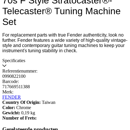
70s F Style Stratocaster®-
Telecaster® Tuning Machine
Set
For replacement parts with true Fender authenticity, look no
further. Fender features a wide variety of high-quality vintage-
style and contemporary guitar tuning machines to keep your
instrument's tuning stability in check.
Specificaties
Referentienummer:
0990822100
Barcode:
717669511388
Merk:
FENDER
Country Of Origin:
Taiwan
Color:
Chrome
Gewicht:
0,19 kg
Number of Frets:
Gerelateerde producten