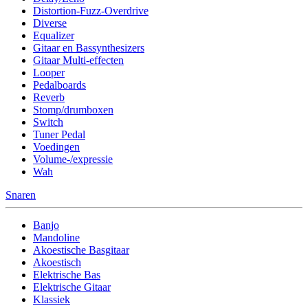
Distortion-Fuzz-Overdrive
Diverse
Equalizer
Gitaar en Bassynthesizers
Gitaar Multi-effecten
Looper
Pedalboards
Reverb
Stomp/drumboxen
Switch
Tuner Pedal
Voedingen
Volume-/expressie
Wah
Snaren
Banjo
Mandoline
Akoestische Basgitaar
Akoestisch
Elektrische Bas
Elektrische Gitaar
Klassiek