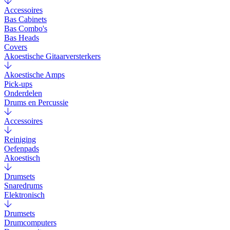
Accessoires
Bas Cabinets
Bas Combo's
Bas Heads
Covers
Akoestische Gitaarversterkers
Akoestische Amps
Pick-ups
Onderdelen
Drums en Percussie
Accessoires
Reiniging
Oefenpads
Akoestisch
Drumsets
Snaredrums
Elektronisch
Drumsets
Drumcomputers