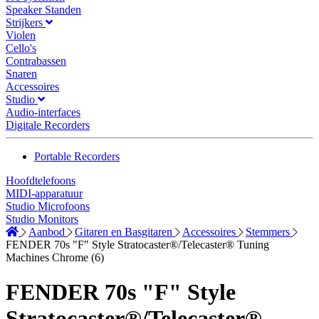
Speaker Standen
Strijkers
Violen
Cello's
Contrabassen
Snaren
Accessoires
Studio
Audio-interfaces
Digitale Recorders
Portable Recorders
Hoofdtelefoons
MIDI-apparatuur
Studio Microfoons
Studio Monitors
Aanbod
Gitaren en Basgitaren
Accessoires
Stemmers
FENDER 70s "F" Style Stratocaster®/Telecaster® Tuning
Machines Chrome (6)
FENDER 70s "F" Style
Stratocaster®/Telecaster®