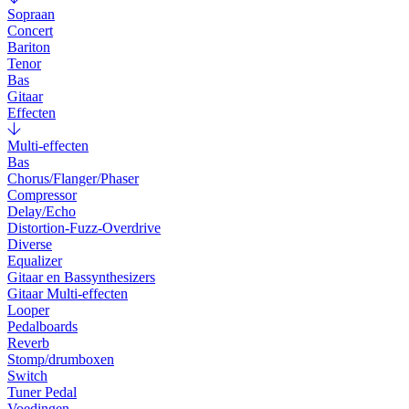
Sopraan
Concert
Bariton
Tenor
Bas
Gitaar
Effecten
Multi-effecten
Bas
Chorus/Flanger/Phaser
Compressor
Delay/Echo
Distortion-Fuzz-Overdrive
Diverse
Equalizer
Gitaar en Bassynthesizers
Gitaar Multi-effecten
Looper
Pedalboards
Reverb
Stomp/drumboxen
Switch
Tuner Pedal
Voedingen