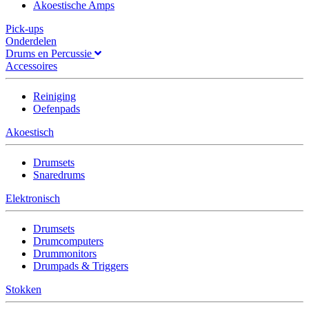
Akoestische Amps
Pick-ups
Onderdelen
Drums en Percussie
Accessoires
Reiniging
Oefenpads
Akoestisch
Drumsets
Snaredrums
Elektronisch
Drumsets
Drumcomputers
Drummonitors
Drumpads & Triggers
Stokken