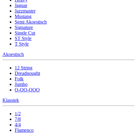
Jaguar
Jazzmaster
Mustang
Semi Akoestisch
Signature
Single Cut
ST Style
T Style
Akoestisch
12 String
Dreadnought
Folk
Jumbo
O-OO-OOO
Klassiek
1/2
7/8
4/4
Flamenco