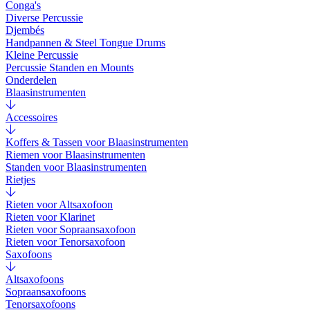
Conga's
Diverse Percussie
Djembés
Handpannen & Steel Tongue Drums
Kleine Percussie
Percussie Standen en Mounts
Onderdelen
Blaasinstrumenten
Accessoires
Koffers & Tassen voor Blaasinstrumenten
Riemen voor Blaasinstrumenten
Standen voor Blaasinstrumenten
Rietjes
Rieten voor Altsaxofoon
Rieten voor Klarinet
Rieten voor Sopraansaxofoon
Rieten voor Tenorsaxofoon
Saxofoons
Altsaxofoons
Sopraansaxofoons
Tenorsaxofoons