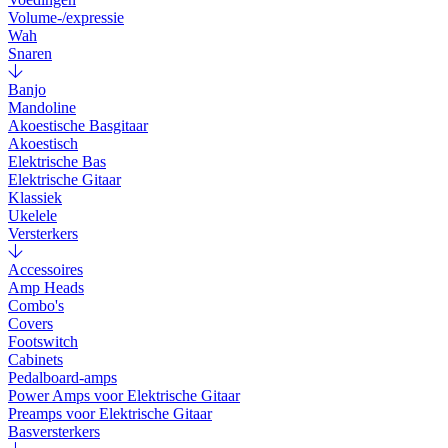
Volume-/expressie
Wah
Snaren
Banjo
Mandoline
Akoestische Basgitaar
Akoestisch
Elektrische Bas
Elektrische Gitaar
Klassiek
Ukelele
Versterkers
Accessoires
Amp Heads
Combo's
Covers
Footswitch
Cabinets
Pedalboard-amps
Power Amps voor Elektrische Gitaar
Preamps voor Elektrische Gitaar
Basversterkers