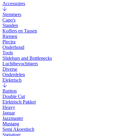
Accessoires
Stemmers
Capo's
Standen
Koffers en Tassen
Riemen
Plectra
Onderhoud
Tools
Slidebars and Bottlenecks
Luchtbevochtigers
Diverse
Onderdelen
Elektrisch
Bariton
Double Cut
Elektrisch Pakket
Heavy
Jaguar
Jazzmaster
Mustang
Semi Akoestisch
Signature