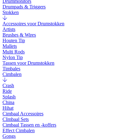
Drummonitors
Drumpads & Triggers
Stokken
Accessoires voor Drumstokken
Artists
Brushes & Wires
Houten Tip
Mallets
Multi Rods
Nylon Tip
Tassen voor Drumstokken
Timbales
Cimbalen
Crash
Ride
Splash
China
Hihat
Cimbaal Accessoires
CImbaal Sets
Cimbaal Tassen en -koffers
Effect Cimbalen
Gongs