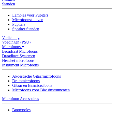
Standen
Lampjes voor Pupiters
Microfoonstatieven
Pupiters
Speaker Standen
Verlichting
Voedingen (PSU)
Microfoons
Broadcast Microfoons
Draadloze Systemen
Headset-microfoons
Instrument Microfoons
Akoestische Gitaarmicrofoons
Drummicrofoons
Gitaar en Basmicrofoons
Microfoons voor Blaasinstrumenten
Microfoon Accessoires
Boompoles