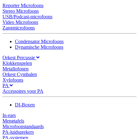
Reporter Microfoons
Stereo Microfoons
USB/Podcast-microfoons
Video Microfoons
Zangmicrofoons
Condensator Microfoons
Dynamische Microfoons
Orkest Percussie
Klokkenspelen
Metallofonen
Orkest Cymbalen
Xylofoons
PA
Accessoires voor PA
DI-Boxen
In-ears
Mengtafels
Microfoonstandaards
PA-luidsprekers
PA-systemen