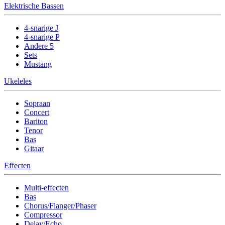
Elektrische Bassen
4-snarige J
4-snarige P
Andere 5
Sets
Mustang
Ukeleles
Sopraan
Concert
Bariton
Tenor
Bas
Gitaar
Effecten
Multi-effecten
Bas
Chorus/Flanger/Phaser
Compressor
Delay/Echo