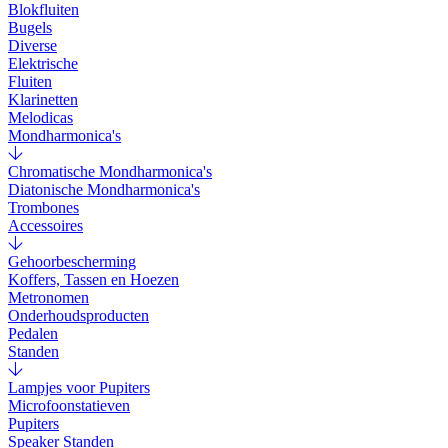
Blokfluiten
Bugels
Diverse
Elektrische
Fluiten
Klarinetten
Melodicas
Mondharmonica's
Chromatische Mondharmonica's
Diatonische Mondharmonica's
Trombones
Accessoires
Gehoorbescherming
Koffers, Tassen en Hoezen
Metronomen
Onderhoudsproducten
Pedalen
Standen
Lampjes voor Pupiters
Microfoonstatieven
Pupiters
Speaker Standen