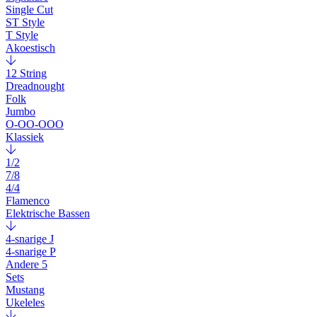
Single Cut
ST Style
T Style
Akoestisch
12 String
Dreadnought
Folk
Jumbo
O-OO-OOO
Klassiek
1/2
7/8
4/4
Flamenco
Elektrische Bassen
4-snarige J
4-snarige P
Andere 5
Sets
Mustang
Ukeleles