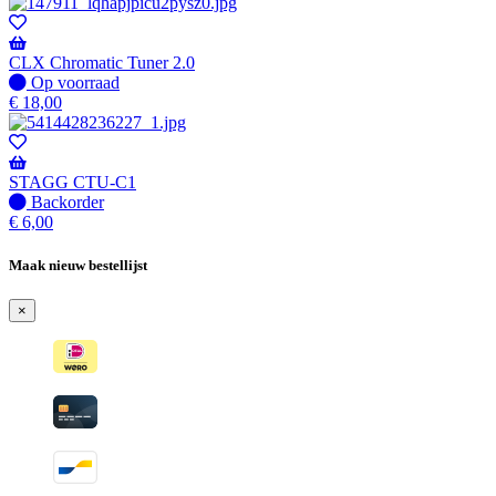
voorraad
-
Wordt
verzonden
CLX Chromatic Tuner 2.0
wanneer
Op
Op voorraad
beschikbaar
voorraad
€
18,00
STAGG CTU-C1
Niet
Backorder
op
€
6,00
voorraad
-
Maak nieuw bestellijst
Wordt
verzonden
×
wanneer
beschikbaar