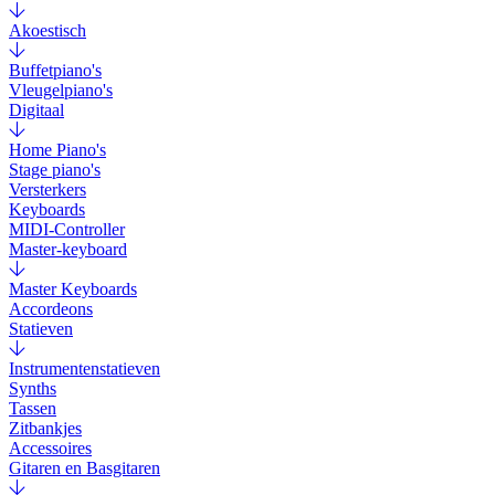
Akoestisch
Buffetpiano's
Vleugelpiano's
Digitaal
Home Piano's
Stage piano's
Versterkers
Keyboards
MIDI-Controller
Master-keyboard
Master Keyboards
Accordeons
Statieven
Instrumentenstatieven
Synths
Tassen
Zitbankjes
Accessoires
Gitaren en Basgitaren