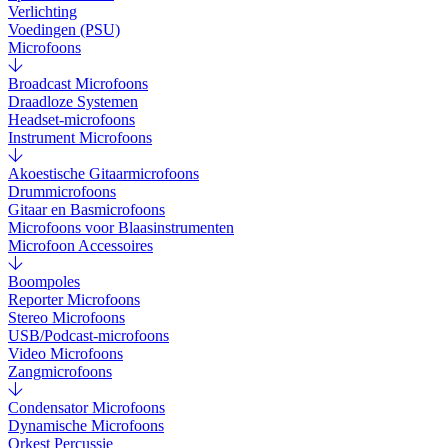
Verlichting
Voedingen (PSU)
Microfoons
Broadcast Microfoons
Draadloze Systemen
Headset-microfoons
Instrument Microfoons
Akoestische Gitaarmicrofoons
Drummicrofoons
Gitaar en Basmicrofoons
Microfoons voor Blaasinstrumenten
Microfoon Accessoires
Boompoles
Reporter Microfoons
Stereo Microfoons
USB/Podcast-microfoons
Video Microfoons
Zangmicrofoons
Condensator Microfoons
Dynamische Microfoons
Orkest Percussie