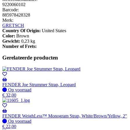
9220060102
Barcode:
885978428328
Merk:
GRETSCH
Country Of Origin:
United States
Color:
Brown
Gewicht:
0,23 kg
Number of Frets:
Gerelateerde producten
FENDER Joe Strummer Strap, Leopard
Op
Op voorraad
voorraad
€
32,00
FENDER WeighLess™ Monogram Strap, White/Brown/Yellow, 2"
Op
Op voorraad
voorraad
€
22,00