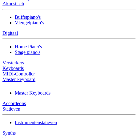
Akoestisch
Buffetpiano's
Vleugelpiano's
Digitaal
Home Piano's
Stage piano's
Versterkers
Keyboards
MIDI-Controller
Master-keyboard
Master Keyboards
Accordeons
Statieven
Instrumentenstatieven
Synths