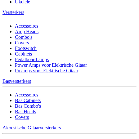
Ukelele
Versterkers
Accessoires
Amp Heads
Combo's
Covers
Footswitch
Cabinets
Pedalboard-amps
Power Amps voor Elektrische Gitaar
Preamps voor Elektrische Gitaar
Basversterkers
Accessoires
Bas Cabinets
Bas Combo's
Bas Heads
Covers
Akoestische Gitaarversterkers