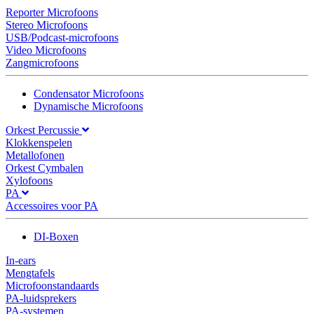
Reporter Microfoons
Stereo Microfoons
USB/Podcast-microfoons
Video Microfoons
Zangmicrofoons
Condensator Microfoons
Dynamische Microfoons
Orkest Percussie
Klokkenspelen
Metallofonen
Orkest Cymbalen
Xylofoons
PA
Accessoires voor PA
DI-Boxen
In-ears
Mengtafels
Microfoonstandaards
PA-luidsprekers
PA-systemen