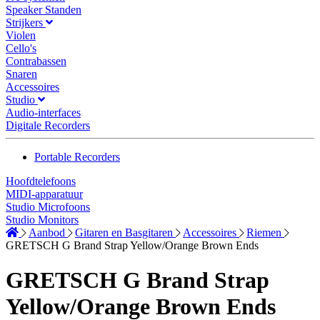
Speaker Standen
Strijkers
Violen
Cello's
Contrabassen
Snaren
Accessoires
Studio
Audio-interfaces
Digitale Recorders
Portable Recorders
Hoofdtelefoons
MIDI-apparatuur
Studio Microfoons
Studio Monitors
Aanbod
Gitaren en Basgitaren
Accessoires
Riemen
GRETSCH G Brand Strap Yellow/Orange Brown Ends
GRETSCH G Brand Strap
Yellow/Orange Brown Ends