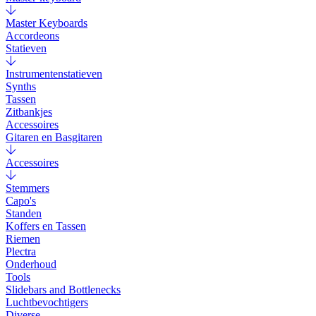
Master Keyboards
Accordeons
Statieven
Instrumentenstatieven
Synths
Tassen
Zitbankjes
Accessoires
Gitaren en Basgitaren
Accessoires
Stemmers
Capo's
Standen
Koffers en Tassen
Riemen
Plectra
Onderhoud
Tools
Slidebars and Bottlenecks
Luchtbevochtigers
Diverse