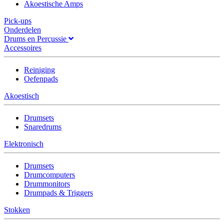
Akoestische Amps
Pick-ups
Onderdelen
Drums en Percussie
Accessoires
Reiniging
Oefenpads
Akoestisch
Drumsets
Snaredrums
Elektronisch
Drumsets
Drumcomputers
Drummonitors
Drumpads & Triggers
Stokken