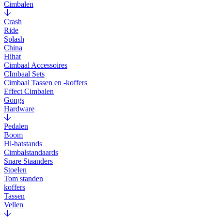
Cimbalen
Crash
Ride
Splash
China
Hihat
Cimbaal Accessoires
CImbaal Sets
Cimbaal Tassen en -koffers
Effect Cimbalen
Gongs
Hardware
Pedalen
Boom
Hi-hatstands
Cimbalstandaards
Snare Staanders
Stoelen
Tom standen
koffers
Tassen
Vellen