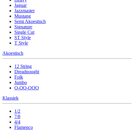
Jaguar
Jazzmaster
Mustang
Semi Akoestisch
Signature
Single Cut
ST Style
T Style
Akoestisch
12 String
Dreadnought
Folk
Jumbo
O-OO-OOO
Klassiek
1/2
7/8
4/4
Flamenco