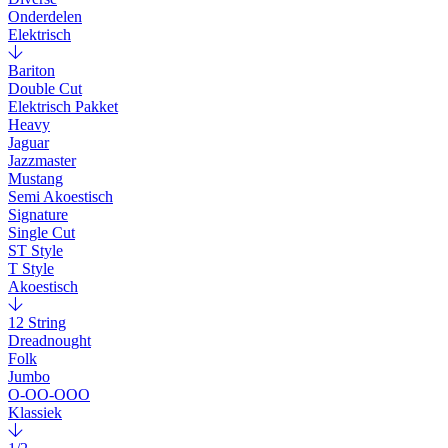
Onderdelen
Elektrisch
Bariton
Double Cut
Elektrisch Pakket
Heavy
Jaguar
Jazzmaster
Mustang
Semi Akoestisch
Signature
Single Cut
ST Style
T Style
Akoestisch
12 String
Dreadnought
Folk
Jumbo
O-OO-OOO
Klassiek