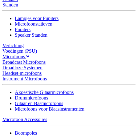
Standen
Lampjes voor Pupiters
Microfoonstatieven
Pupiters
Speaker Standen
Verlichting
Voedingen (PSU)
Microfoons
Broadcast Microfoons
Draadloze Systemen
Headset-microfoons
Instrument Microfoons
Akoestische Gitaarmicrofoons
Drummicrofoons
Gitaar en Basmicrofoons
Microfoons voor Blaasinstrumenten
Microfoon Accessoires
Boompoles