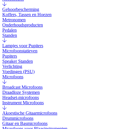
Gehoorbescherming
Koffers, Tassen en Hoezen
Metronomen
Onderhoudsproducten
Pedalen
Standen
Lampjes voor Pupiters
Microfoonstatieven
Pupiters
Speaker Standen
Verlichting
Voedingen (PSU)
Microfoons
Broadcast Microfoons
Draadloze Systemen
Headset-microfoons
Instrument Microfoons
Akoestische Gitaarmicrofoons
Drummicrofoons
Gitaar en Basmicrofoons
Microfoons voor Blaasinstrumenten