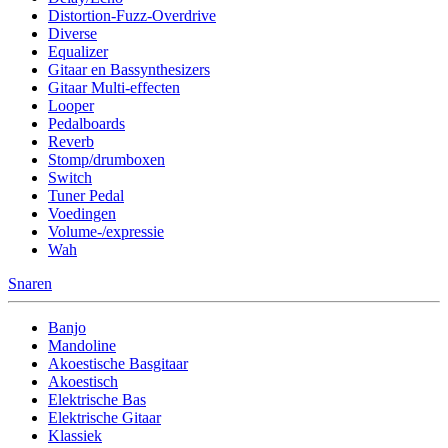
Distortion-Fuzz-Overdrive
Diverse
Equalizer
Gitaar en Bassynthesizers
Gitaar Multi-effecten
Looper
Pedalboards
Reverb
Stomp/drumboxen
Switch
Tuner Pedal
Voedingen
Volume-/expressie
Wah
Snaren
Banjo
Mandoline
Akoestische Basgitaar
Akoestisch
Elektrische Bas
Elektrische Gitaar
Klassiek