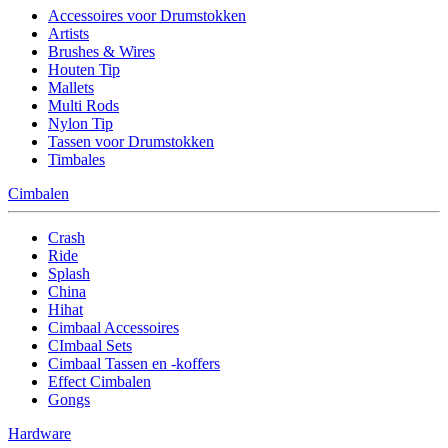
Accessoires voor Drumstokken
Artists
Brushes & Wires
Houten Tip
Mallets
Multi Rods
Nylon Tip
Tassen voor Drumstokken
Timbales
Cimbalen
Crash
Ride
Splash
China
Hihat
Cimbaal Accessoires
CImbaal Sets
Cimbaal Tassen en -koffers
Effect Cimbalen
Gongs
Hardware