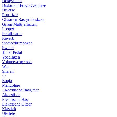
Delay/Echo
Distortion-Fuzz-Overdrive
Diverse
Equalizer
Gitaar en Bassynthesizers
Gitaar Multi-effecten
Looper
Pedalboards
Reverb
Stomp/drumboxen
Switch
Tuner Pedal
Voedingen
Volume-/expressie
Wah
Snaren
Banjo
Mandoline
Akoestische Basgitaar
Akoestisch
Elektrische Bas
Elektrische Gitaar
Klassiek
Ukelele