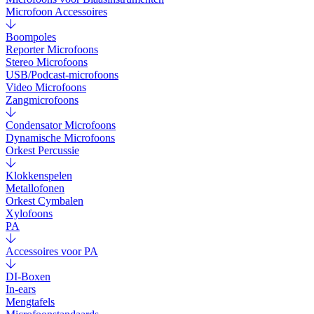
Microfoon Accessoires
Boompoles
Reporter Microfoons
Stereo Microfoons
USB/Podcast-microfoons
Video Microfoons
Zangmicrofoons
Condensator Microfoons
Dynamische Microfoons
Orkest Percussie
Klokkenspelen
Metallofonen
Orkest Cymbalen
Xylofoons
PA
Accessoires voor PA
DI-Boxen
In-ears
Mengtafels