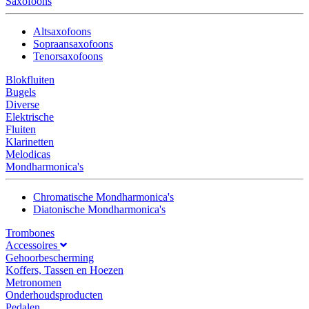
Saxofoons
Altsaxofoons
Sopraansaxofoons
Tenorsaxofoons
Blokfluiten
Bugels
Diverse
Elektrische
Fluiten
Klarinetten
Melodicas
Mondharmonica's
Chromatische Mondharmonica's
Diatonische Mondharmonica's
Trombones
Accessoires
Gehoorbescherming
Koffers, Tassen en Hoezen
Metronomen
Onderhoudsproducten
Pedalen