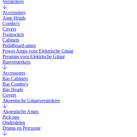
Versterkers
Accessoires
Amp Heads
Combo's
Covers
Footswitch
Cabinets
Pedalboard-amps
Power Amps voor Elektrische Gitaar
Preamps voor Elektrische Gitaar
Basversterkers
Accessoires
Bas Cabinets
Bas Combo's
Bas Heads
Covers
Akoestische Gitaarversterkers
Akoestische Amps
Pick-ups
Onderdelen
Drums en Percussie