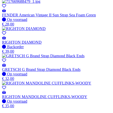
FENDER American Vintage II Sun Strap Sea Foam Green
Op
Op voorraad
voorraad
€
28,00
RIGHTON DIAMOND
Niet
Backorder
op
€
39,00
voorraad
-
Wordt
verzonden
GRETSCH G Brand Strap Diamond Black Ends
wanneer
Op
Op voorraad
beschikbaar
voorraad
€
32,00
RIGHTON MANDOLINE CUFFLINKS-WOODY
Op
Op voorraad
voorraad
€
35,00