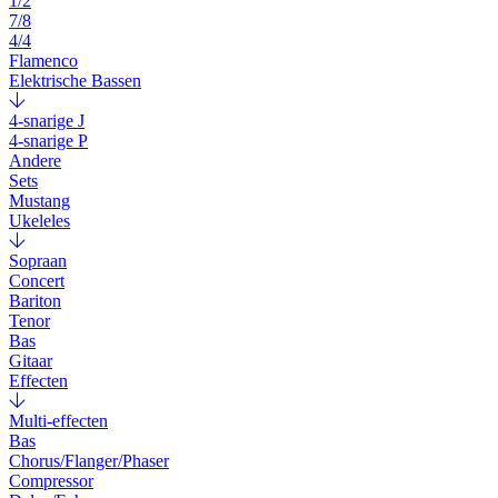
1/2
7/8
4/4
Flamenco
Elektrische Bassen
4-snarige J
4-snarige P
Andere
Sets
Mustang
Ukeleles
Sopraan
Concert
Bariton
Tenor
Bas
Gitaar
Effecten
Multi-effecten
Bas
Chorus/Flanger/Phaser
Compressor