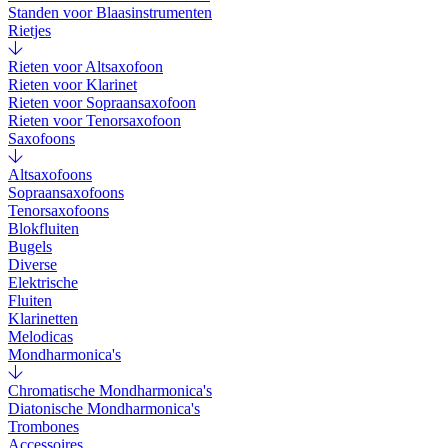
Standen voor Blaasinstrumenten
Rietjes
Rieten voor Altsaxofoon
Rieten voor Klarinet
Rieten voor Sopraansaxofoon
Rieten voor Tenorsaxofoon
Saxofoons
Altsaxofoons
Sopraansaxofoons
Tenorsaxofoons
Blokfluiten
Bugels
Diverse
Elektrische
Fluiten
Klarinetten
Melodicas
Mondharmonica's
Chromatische Mondharmonica's
Diatonische Mondharmonica's
Trombones
Accessoires