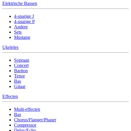
Elektrische Bassen
4-snarige J
4-snarige P
Andere
Sets
Mustang
Ukeleles
Sopraan
Concert
Bariton
Tenor
Bas
Gitaar
Effecten
Multi-effecten
Bas
Chorus/Flanger/Phaser
Compressor
Delay/Echo