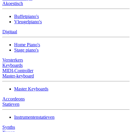
Akoestisch
Buffetpiano's
Vleugelpiano's
Digitaal
Home Piano's
Stage piano's
Versterkers
Keyboards
MIDI-Controller
Master-keyboard
Master Keyboards
Accordeons
Statieven
Instrumentenstatieven
Synths