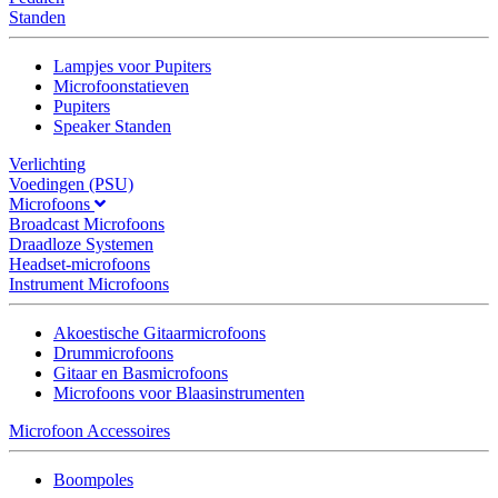
Standen
Lampjes voor Pupiters
Microfoonstatieven
Pupiters
Speaker Standen
Verlichting
Voedingen (PSU)
Microfoons
Broadcast Microfoons
Draadloze Systemen
Headset-microfoons
Instrument Microfoons
Akoestische Gitaarmicrofoons
Drummicrofoons
Gitaar en Basmicrofoons
Microfoons voor Blaasinstrumenten
Microfoon Accessoires
Boompoles