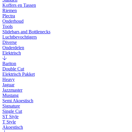
Koffers en Tassen
Riemen
Plectra
Onderhoud
Tools
Slidebars and Bottlenecks
Luchtbevochtigers
Diverse
Onderdelen
Elektrisch
Bariton
Double Cut
Elektrisch Pakket
Heavy
Jaguar
Jazzmaster
Mustang
Semi Akoestisch
Signature
Single Cut
ST Style
T Style
Akoestisch