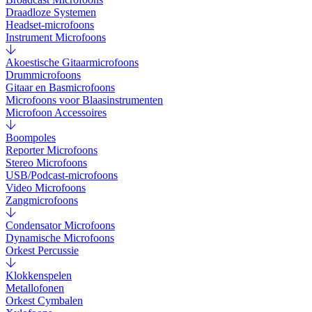
Draadloze Systemen
Headset-microfoons
Instrument Microfoons
Akoestische Gitaarmicrofoons
Drummicrofoons
Gitaar en Basmicrofoons
Microfoons voor Blaasinstrumenten
Microfoon Accessoires
Boompoles
Reporter Microfoons
Stereo Microfoons
USB/Podcast-microfoons
Video Microfoons
Zangmicrofoons
Condensator Microfoons
Dynamische Microfoons
Orkest Percussie
Klokkenspelen
Metallofonen
Orkest Cymbalen