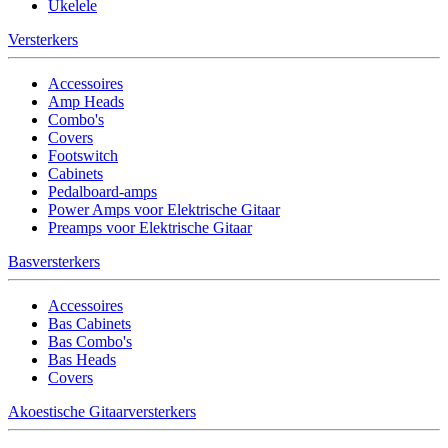
Ukelele
Versterkers
Accessoires
Amp Heads
Combo's
Covers
Footswitch
Cabinets
Pedalboard-amps
Power Amps voor Elektrische Gitaar
Preamps voor Elektrische Gitaar
Basversterkers
Accessoires
Bas Cabinets
Bas Combo's
Bas Heads
Covers
Akoestische Gitaarversterkers