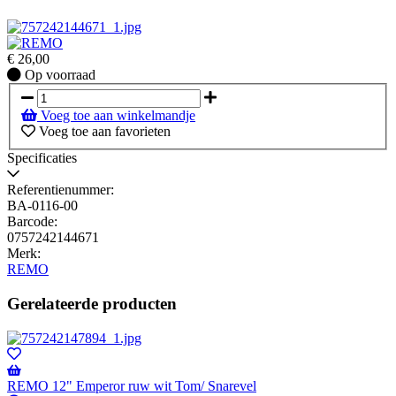
€
26,00
Op
Op voorraad
voorraad
Voeg toe aan winkelmandje
Voeg toe aan favorieten
Specificaties
Referentienummer:
BA-0116-00
Barcode:
0757242144671
Merk:
REMO
Gerelateerde producten
REMO 12" Emperor ruw wit Tom/ Snarevel