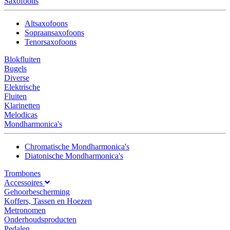
Saxofoons
Altsaxofoons
Sopraansaxofoons
Tenorsaxofoons
Blokfluiten
Bugels
Diverse
Elektrische
Fluiten
Klarinetten
Melodicas
Mondharmonica's
Chromatische Mondharmonica's
Diatonische Mondharmonica's
Trombones
Accessoires
Gehoorbescherming
Koffers, Tassen en Hoezen
Metronomen
Onderhoudsproducten
Pedalen