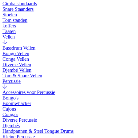
Cimbalstandaards
Snare Staanders
Stoelen
Tom standen
koffers
Tassen
Vellen
Bassdrum Vellen
Bongo Vellen
Conga Vellen
Diverse Vellen
Djembé Vellen
Tom & Snare Vellen
Percussie
Accessoires voor Percussie
Bongo's
Boomwhacker
Cajons
Conga's
Diverse Percussie
Djembés
Handpannen & Steel Tongue Drums
Kleine Percussie