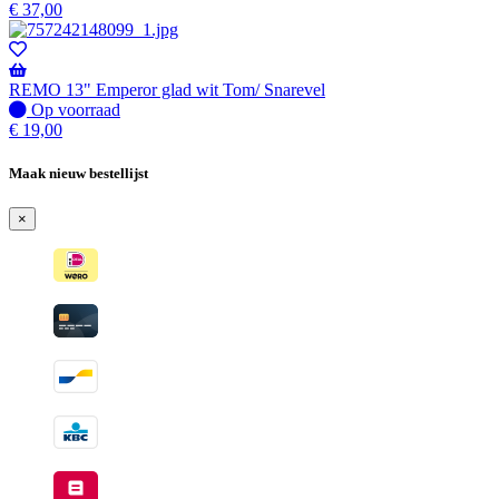
voorraad
€
37,00
REMO 13" Emperor glad wit Tom/ Snarevel
Op
Op voorraad
voorraad
€
19,00
Maak nieuw bestellijst
×