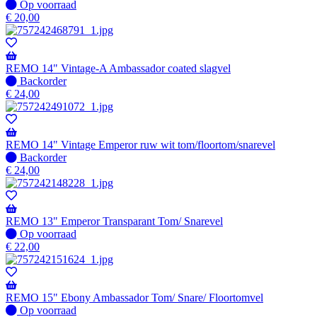
Op
Op voorraad
voorraad
€
20,00
REMO 14" Vintage-A Ambassador coated slagvel
Niet
Backorder
op
€
24,00
voorraad
-
Wordt
verzonden
REMO 14" Vintage Emperor ruw wit tom/floortom/snarevel
wanneer
Niet
Backorder
beschikbaar
op
€
24,00
voorraad
-
Wordt
verzonden
REMO 13" Emperor Transparant Tom/ Snarevel
wanneer
Op
Op voorraad
beschikbaar
voorraad
€
22,00
REMO 15" Ebony Ambassador Tom/ Snare/ Floortomvel
Op
Op voorraad