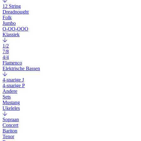
12 String
Dreadnought
Folk
Jumbo
O-OO-OOO
Klassiek
1/2
7/8
4/4
Flamenco
Elektrische Bassen
4-snarige J
4-snarige P
Andere
Sets
Mustang
Ukeleles
Sopraan
Concert
Bariton
Tenor