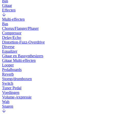
Bas
Gitaar
Effecten
Multi-effecten
Bas
Chorus/Flanger/Phaser
Compressor
Delay/Echo
Distortion-Fuzz-Overdrive
Diverse
Equalizer
Gitaar en Bassynthesizers
Gitaar Multi-effecten
Looper
Pedalboards
Reverb
Stomp/drumboxen
Switch
Tuner Pedal
Voedingen
Volume-/expressie
Wah
Snaren