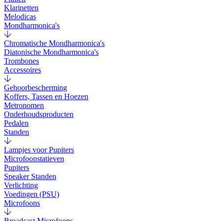
Klarinetten
Melodicas
Mondharmonica's
Chromatische Mondharmonica's
Diatonische Mondharmonica's
Trombones
Accessoires
Gehoorbescherming
Koffers, Tassen en Hoezen
Metronomen
Onderhoudsproducten
Pedalen
Standen
Lampjes voor Pupiters
Microfoonstatieven
Pupiters
Speaker Standen
Verlichting
Voedingen (PSU)
Microfoons
Broadcast Microfoons