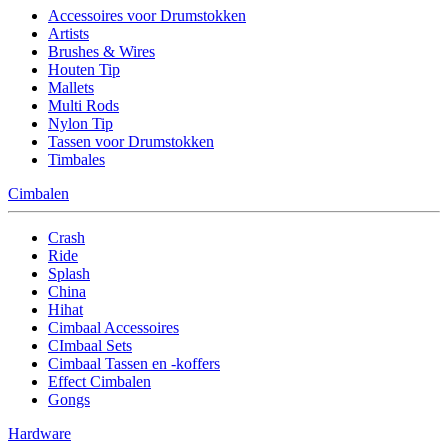
Accessoires voor Drumstokken
Artists
Brushes & Wires
Houten Tip
Mallets
Multi Rods
Nylon Tip
Tassen voor Drumstokken
Timbales
Cimbalen
Crash
Ride
Splash
China
Hihat
Cimbaal Accessoires
CImbaal Sets
Cimbaal Tassen en -koffers
Effect Cimbalen
Gongs
Hardware