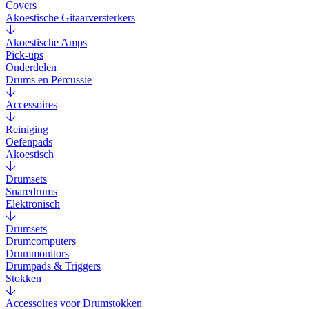
Covers
Akoestische Gitaarversterkers
Akoestische Amps
Pick-ups
Onderdelen
Drums en Percussie
Accessoires
Reiniging
Oefenpads
Akoestisch
Drumsets
Snaredrums
Elektronisch
Drumsets
Drumcomputers
Drummonitors
Drumpads & Triggers
Stokken
Accessoires voor Drumstokken