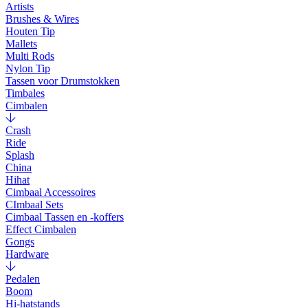
Artists
Brushes & Wires
Houten Tip
Mallets
Multi Rods
Nylon Tip
Tassen voor Drumstokken
Timbales
Cimbalen
Crash
Ride
Splash
China
Hihat
Cimbaal Accessoires
CImbaal Sets
Cimbaal Tassen en -koffers
Effect Cimbalen
Gongs
Hardware
Pedalen
Boom
Hi-hatstands