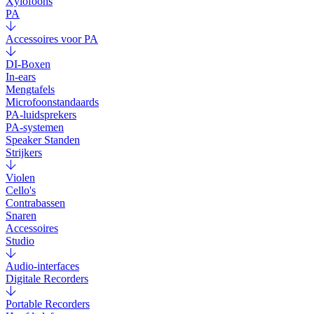
Xylofoons
PA
Accessoires voor PA
DI-Boxen
In-ears
Mengtafels
Microfoonstandaards
PA-luidsprekers
PA-systemen
Speaker Standen
Strijkers
Violen
Cello's
Contrabassen
Snaren
Accessoires
Studio
Audio-interfaces
Digitale Recorders
Portable Recorders