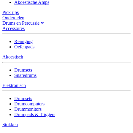
Akoestische Amps
Pick-ups
Onderdelen
Drums en Percussie
Accessoires
Reiniging
Oefenpads
Akoestisch
Drumsets
Snaredrums
Elektronisch
Drumsets
Drumcomputers
Drummonitors
Drumpads & Triggers
Stokken