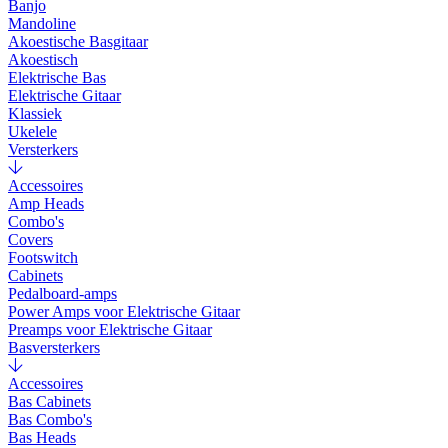
Banjo
Mandoline
Akoestische Basgitaar
Akoestisch
Elektrische Bas
Elektrische Gitaar
Klassiek
Ukelele
Versterkers
Accessoires
Amp Heads
Combo's
Covers
Footswitch
Cabinets
Pedalboard-amps
Power Amps voor Elektrische Gitaar
Preamps voor Elektrische Gitaar
Basversterkers
Accessoires
Bas Cabinets
Bas Combo's
Bas Heads