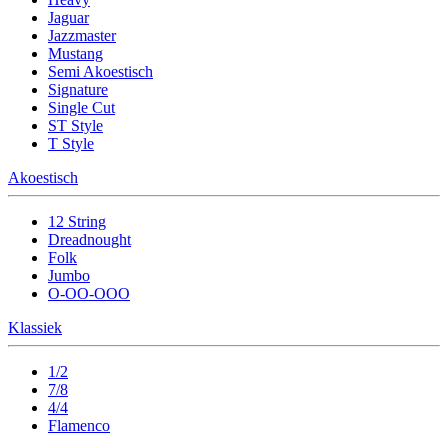
Jaguar
Jazzmaster
Mustang
Semi Akoestisch
Signature
Single Cut
ST Style
T Style
Akoestisch
12 String
Dreadnought
Folk
Jumbo
O-OO-OOO
Klassiek
1/2
7/8
4/4
Flamenco