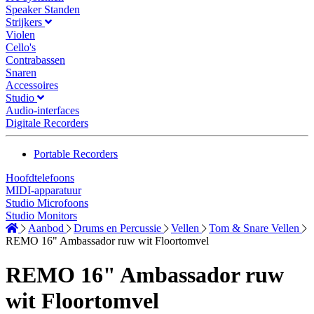
Speaker Standen
Strijkers
Violen
Cello's
Contrabassen
Snaren
Accessoires
Studio
Audio-interfaces
Digitale Recorders
Portable Recorders
Hoofdtelefoons
MIDI-apparatuur
Studio Microfoons
Studio Monitors
Aanbod
Drums en Percussie
Vellen
Tom & Snare Vellen
REMO 16" Ambassador ruw wit Floortomvel
REMO 16" Ambassador ruw
wit Floortomvel