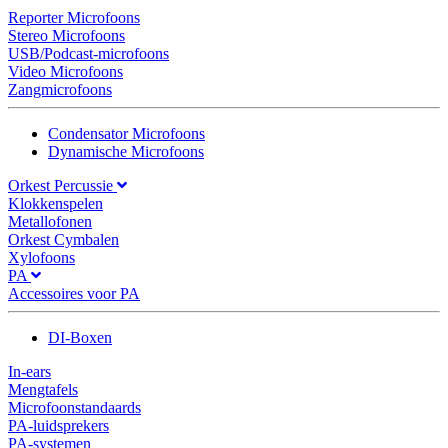
Reporter Microfoons
Stereo Microfoons
USB/Podcast-microfoons
Video Microfoons
Zangmicrofoons
Condensator Microfoons
Dynamische Microfoons
Orkest Percussie
Klokkenspelen
Metallofonen
Orkest Cymbalen
Xylofoons
PA
Accessoires voor PA
DI-Boxen
In-ears
Mengtafels
Microfoonstandaards
PA-luidsprekers
PA-systemen