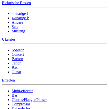
Elektrische Bassen
4-snarige J
4-snarige P
Andere
Sets
Mustang
Ukeleles
Sopraan
Concert
Bariton
Tenor
Bas
Gitaar
Effecten
Multi-effecten
Bas
Chorus/Flanger/Phaser
Compressor
Delay/Echo