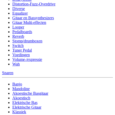
Distortion-Fuzz-Overdrive
Diverse
Equalizer
Gitaar en Bassynthesizers
Gitaar Multi-effecten
Looper
Pedalboards
Reverb
Stomp/drumboxen
Switch
Tuner Pedal
Voedingen
Volume-/expressie
Wah
Snaren
Banjo
Mandoline
Akoestische Basgitaar
Akoestisch
Elektrische Bas
Elektrische Gitaar
Klassiek