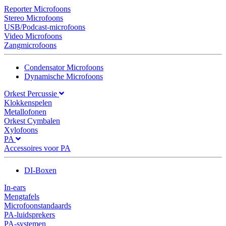
Reporter Microfoons
Stereo Microfoons
USB/Podcast-microfoons
Video Microfoons
Zangmicrofoons
Condensator Microfoons
Dynamische Microfoons
Orkest Percussie
Klokkenspelen
Metallofonen
Orkest Cymbalen
Xylofoons
PA
Accessoires voor PA
DI-Boxen
In-ears
Mengtafels
Microfoonstandaards
PA-luidsprekers
PA-systemen