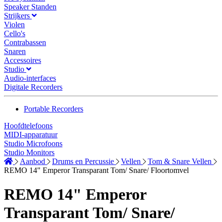
Speaker Standen
Strijkers
Violen
Cello's
Contrabassen
Snaren
Accessoires
Studio
Audio-interfaces
Digitale Recorders
Portable Recorders
Hoofdtelefoons
MIDI-apparatuur
Studio Microfoons
Studio Monitors
Aanbod
Drums en Percussie
Vellen
Tom & Snare Vellen
REMO 14" Emperor Transparant Tom/ Snare/ Floortomvel
REMO 14" Emperor
Transparant Tom/ Snare/