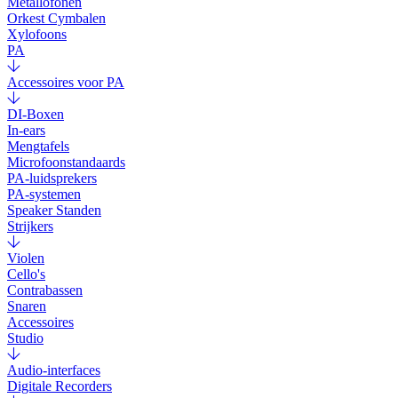
Metallofonen
Orkest Cymbalen
Xylofoons
PA
Accessoires voor PA
DI-Boxen
In-ears
Mengtafels
Microfoonstandaards
PA-luidsprekers
PA-systemen
Speaker Standen
Strijkers
Violen
Cello's
Contrabassen
Snaren
Accessoires
Studio
Audio-interfaces
Digitale Recorders