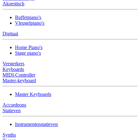
Akoestisch
Buffetpiano's
Vleugelpiano's
Digitaal
Home Piano's
Stage piano's
Versterkers
Keyboards
MIDI-Controller
Master-keyboard
Master Keyboards
Accordeons
Statieven
Instrumentenstatieven
Synths