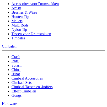
Accessoires voor Drumstokken
Artists
Brushes & Wires
Houten Tip
Mallets
Multi Rods
Nylon Tip
Tassen voor Drumstokken
Timbales
Cimbalen
Crash
Ride
Splash
China
Hihat
Cimbaal Accessoires
CImbaal Sets
Cimbaal Tassen en -koffers
Effect Cimbalen
Gongs
Hardware