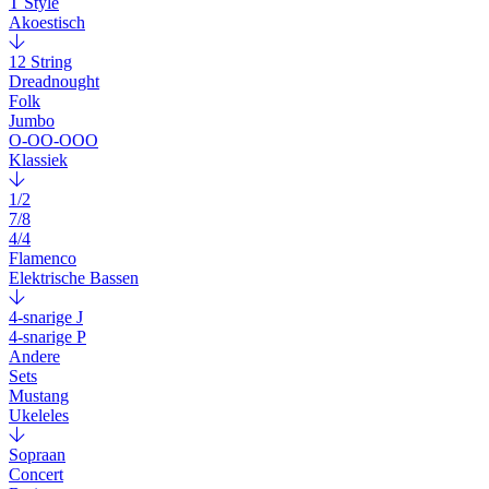
T Style
Akoestisch
12 String
Dreadnought
Folk
Jumbo
O-OO-OOO
Klassiek
1/2
7/8
4/4
Flamenco
Elektrische Bassen
4-snarige J
4-snarige P
Andere
Sets
Mustang
Ukeleles
Sopraan
Concert