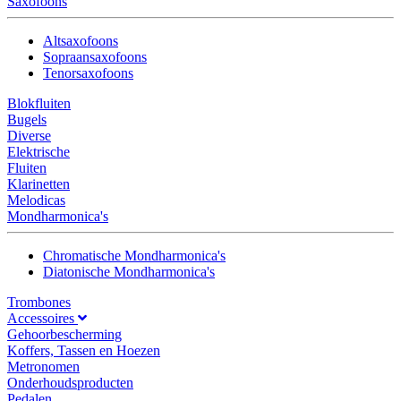
Saxofoons
Altsaxofoons
Sopraansaxofoons
Tenorsaxofoons
Blokfluiten
Bugels
Diverse
Elektrische
Fluiten
Klarinetten
Melodicas
Mondharmonica's
Chromatische Mondharmonica's
Diatonische Mondharmonica's
Trombones
Accessoires
Gehoorbescherming
Koffers, Tassen en Hoezen
Metronomen
Onderhoudsproducten
Pedalen