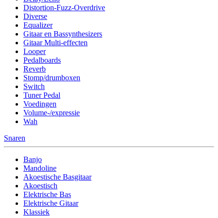
Distortion-Fuzz-Overdrive
Diverse
Equalizer
Gitaar en Bassynthesizers
Gitaar Multi-effecten
Looper
Pedalboards
Reverb
Stomp/drumboxen
Switch
Tuner Pedal
Voedingen
Volume-/expressie
Wah
Snaren
Banjo
Mandoline
Akoestische Basgitaar
Akoestisch
Elektrische Bas
Elektrische Gitaar
Klassiek