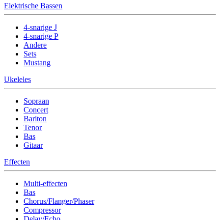
Elektrische Bassen
4-snarige J
4-snarige P
Andere
Sets
Mustang
Ukeleles
Sopraan
Concert
Bariton
Tenor
Bas
Gitaar
Effecten
Multi-effecten
Bas
Chorus/Flanger/Phaser
Compressor
Delay/Echo