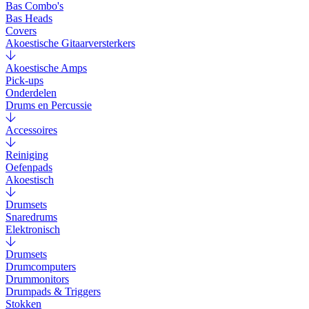
Bas Combo's
Bas Heads
Covers
Akoestische Gitaarversterkers
Akoestische Amps
Pick-ups
Onderdelen
Drums en Percussie
Accessoires
Reiniging
Oefenpads
Akoestisch
Drumsets
Snaredrums
Elektronisch
Drumsets
Drumcomputers
Drummonitors
Drumpads & Triggers
Stokken