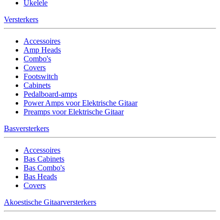
Ukelele
Versterkers
Accessoires
Amp Heads
Combo's
Covers
Footswitch
Cabinets
Pedalboard-amps
Power Amps voor Elektrische Gitaar
Preamps voor Elektrische Gitaar
Basversterkers
Accessoires
Bas Cabinets
Bas Combo's
Bas Heads
Covers
Akoestische Gitaarversterkers