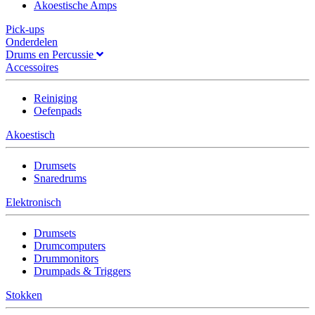
Akoestische Amps
Pick-ups
Onderdelen
Drums en Percussie
Accessoires
Reiniging
Oefenpads
Akoestisch
Drumsets
Snaredrums
Elektronisch
Drumsets
Drumcomputers
Drummonitors
Drumpads & Triggers
Stokken