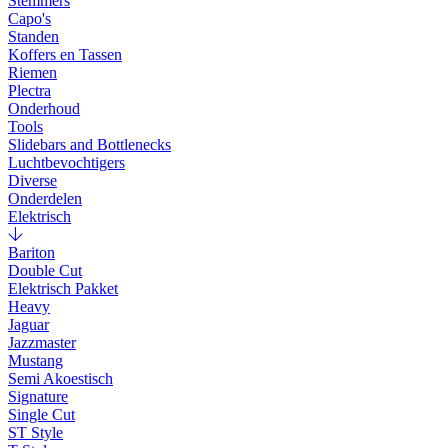
Stemmers
Capo's
Standen
Koffers en Tassen
Riemen
Plectra
Onderhoud
Tools
Slidebars and Bottlenecks
Luchtbevochtigers
Diverse
Onderdelen
Elektrisch
Bariton
Double Cut
Elektrisch Pakket
Heavy
Jaguar
Jazzmaster
Mustang
Semi Akoestisch
Signature
Single Cut
ST Style