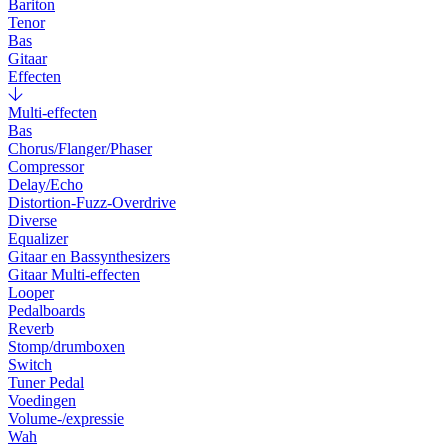
Bariton
Tenor
Bas
Gitaar
Effecten
Multi-effecten
Bas
Chorus/Flanger/Phaser
Compressor
Delay/Echo
Distortion-Fuzz-Overdrive
Diverse
Equalizer
Gitaar en Bassynthesizers
Gitaar Multi-effecten
Looper
Pedalboards
Reverb
Stomp/drumboxen
Switch
Tuner Pedal
Voedingen
Volume-/expressie
Wah