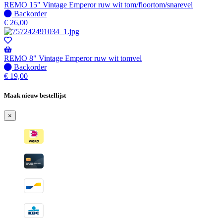
verzonden
REMO 15" Vintage Emperor ruw wit tom/floortom/snarevel
wanneer
Niet
Backorder
beschikbaar
op
€
26,00
voorraad
-
Wordt
verzonden
REMO 8" Vintage Emperor ruw wit tomvel
wanneer
Niet
Backorder
beschikbaar
op
€
19,00
voorraad
-
Maak nieuw bestellijst
Wordt
verzonden
×
wanneer
beschikbaar