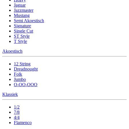
Jaguar
Jazzmaster
Mustang
Semi Akoestisch
Signature
Single Cut
ST Style
T Style
Akoestisch
12 String
Dreadnought
Folk
Jumbo
O-OO-OOO
Klassiek
1/2
7/8
4/4
Flamenco