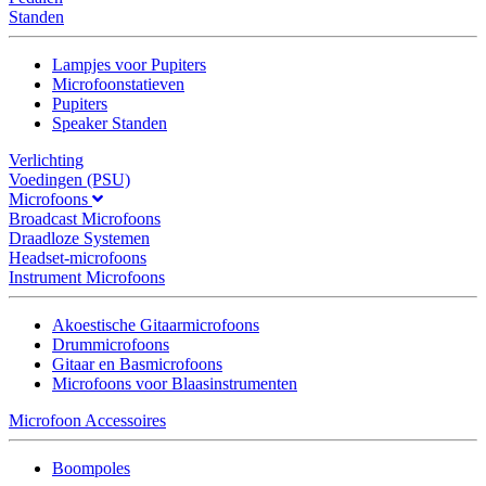
Standen
Lampjes voor Pupiters
Microfoonstatieven
Pupiters
Speaker Standen
Verlichting
Voedingen (PSU)
Microfoons
Broadcast Microfoons
Draadloze Systemen
Headset-microfoons
Instrument Microfoons
Akoestische Gitaarmicrofoons
Drummicrofoons
Gitaar en Basmicrofoons
Microfoons voor Blaasinstrumenten
Microfoon Accessoires
Boompoles