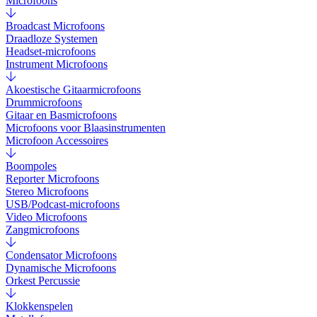
Microfoons
Broadcast Microfoons
Draadloze Systemen
Headset-microfoons
Instrument Microfoons
Akoestische Gitaarmicrofoons
Drummicrofoons
Gitaar en Basmicrofoons
Microfoons voor Blaasinstrumenten
Microfoon Accessoires
Boompoles
Reporter Microfoons
Stereo Microfoons
USB/Podcast-microfoons
Video Microfoons
Zangmicrofoons
Condensator Microfoons
Dynamische Microfoons
Orkest Percussie
Klokkenspelen