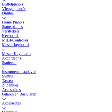
Buffetpiano's
Vleugelpiano's
Digitaal
Home Piano's
Stage piano's
Versterkers
Keyboards
MIDI-Controller
Master-keyboard
Master Keyboards
Accordeons
Statieven
Instrumentenstatieven
Synths
Tassen
Zitbankjes
Accessoires
Gitaren en Basgitaren
Accessoires