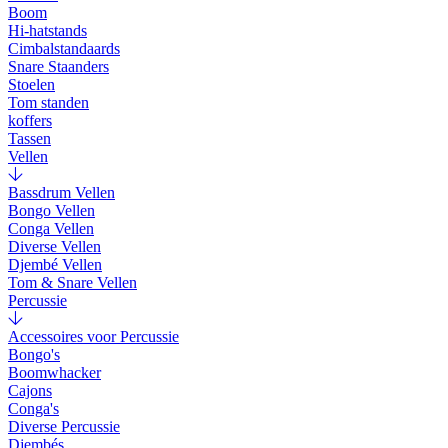
Boom
Hi-hatstands
Cimbalstandaards
Snare Staanders
Stoelen
Tom standen
koffers
Tassen
Vellen
Bassdrum Vellen
Bongo Vellen
Conga Vellen
Diverse Vellen
Djembé Vellen
Tom & Snare Vellen
Percussie
Accessoires voor Percussie
Bongo's
Boomwhacker
Cajons
Conga's
Diverse Percussie
Djembés