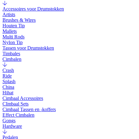
Accessoires voor Drumstokken
Artists
Brushes & Wires
Houten Tip
Mallets
Multi Rods
Nylon Tip
Tassen voor Drumstokken
Timbales
Cimbalen
Crash
Ride
Splash
China
Hihat
Cimbaal Accessoires
CImbaal Sets
Cimbaal Tassen en -koffers
Effect Cimbalen
Gongs
Hardware
Pedalen