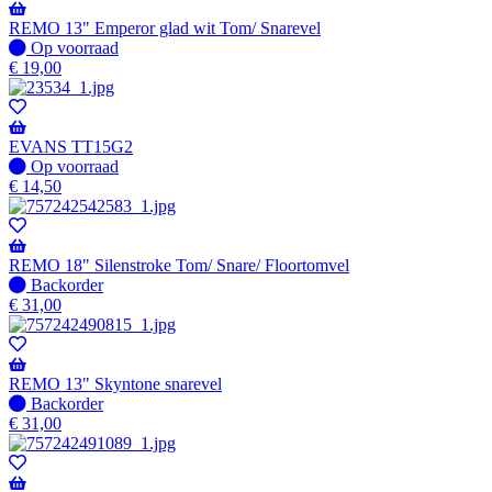
REMO 13" Emperor glad wit Tom/ Snarevel
Op
Op voorraad
voorraad
€
19,00
EVANS TT15G2
Op
Op voorraad
voorraad
€
14,50
REMO 18" Silenstroke Tom/ Snare/ Floortomvel
Niet
Backorder
op
€
31,00
voorraad
-
Wordt
verzonden
REMO 13" Skyntone snarevel
wanneer
Niet
Backorder
beschikbaar
op
€
31,00
voorraad
-
Wordt