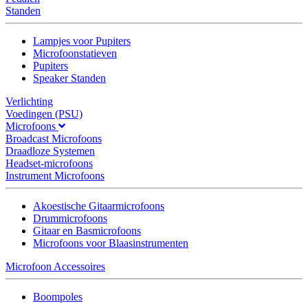
Standen
Lampjes voor Pupiters
Microfoonstatieven
Pupiters
Speaker Standen
Verlichting
Voedingen (PSU)
Microfoons
Broadcast Microfoons
Draadloze Systemen
Headset-microfoons
Instrument Microfoons
Akoestische Gitaarmicrofoons
Drummicrofoons
Gitaar en Basmicrofoons
Microfoons voor Blaasinstrumenten
Microfoon Accessoires
Boompoles