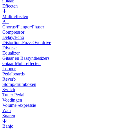
Gitaar
Effecten
Multi-effecten
Bas
Chorus/Flanger/Phaser
Compressor
Delay/Echo
Distortion-Fuzz-Overdrive
Diverse
Equalizer
Gitaar en Bassynthesizers
Gitaar Multi-effecten
Looper
Pedalboards
Reverb
Stomp/drumboxen
Switch
Tuner Pedal
Voedingen
Volume-/expressie
Wah
Snaren
Banjo