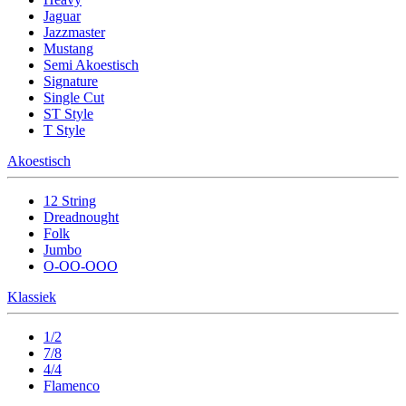
Jaguar
Jazzmaster
Mustang
Semi Akoestisch
Signature
Single Cut
ST Style
T Style
Akoestisch
12 String
Dreadnought
Folk
Jumbo
O-OO-OOO
Klassiek
1/2
7/8
4/4
Flamenco