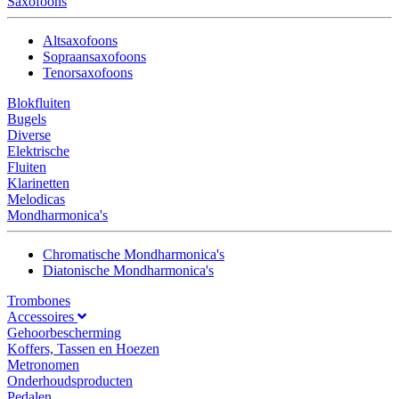
Saxofoons
Altsaxofoons
Sopraansaxofoons
Tenorsaxofoons
Blokfluiten
Bugels
Diverse
Elektrische
Fluiten
Klarinetten
Melodicas
Mondharmonica's
Chromatische Mondharmonica's
Diatonische Mondharmonica's
Trombones
Accessoires
Gehoorbescherming
Koffers, Tassen en Hoezen
Metronomen
Onderhoudsproducten
Pedalen