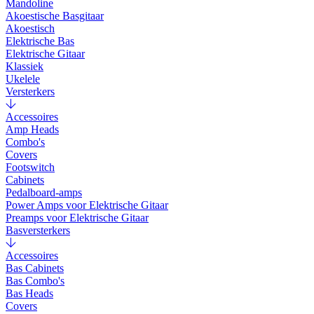
Mandoline
Akoestische Basgitaar
Akoestisch
Elektrische Bas
Elektrische Gitaar
Klassiek
Ukelele
Versterkers
Accessoires
Amp Heads
Combo's
Covers
Footswitch
Cabinets
Pedalboard-amps
Power Amps voor Elektrische Gitaar
Preamps voor Elektrische Gitaar
Basversterkers
Accessoires
Bas Cabinets
Bas Combo's
Bas Heads
Covers