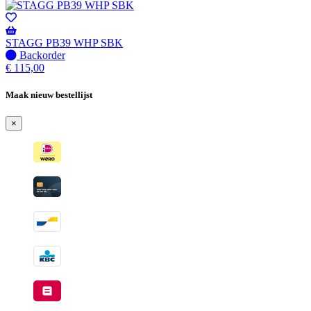
voorraad
-
Wordt
verzonden
STAGG PB39 WHP SBK
wanneer
Niet
Backorder
beschikbaar
op
€
115,00
voorraad
-
Maak nieuw bestellijst
Wordt
verzonden
×
wanneer
beschikbaar