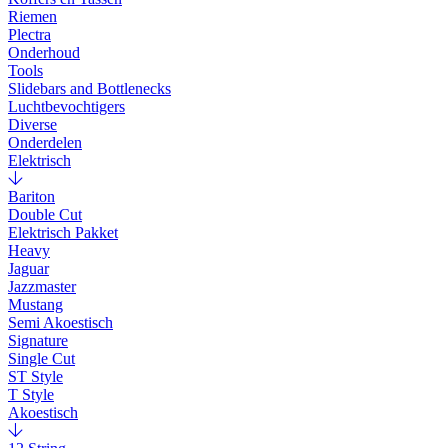
Riemen
Plectra
Onderhoud
Tools
Slidebars and Bottlenecks
Luchtbevochtigers
Diverse
Onderdelen
Elektrisch
Bariton
Double Cut
Elektrisch Pakket
Heavy
Jaguar
Jazzmaster
Mustang
Semi Akoestisch
Signature
Single Cut
ST Style
T Style
Akoestisch