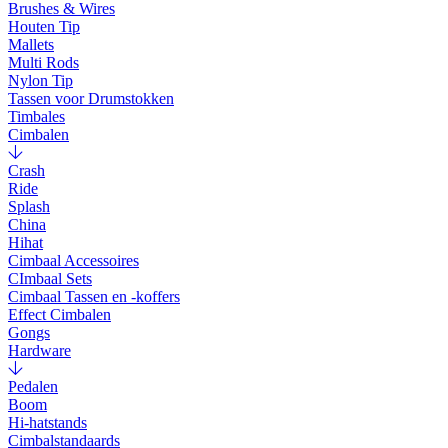
Brushes & Wires
Houten Tip
Mallets
Multi Rods
Nylon Tip
Tassen voor Drumstokken
Timbales
Cimbalen
Crash
Ride
Splash
China
Hihat
Cimbaal Accessoires
CImbaal Sets
Cimbaal Tassen en -koffers
Effect Cimbalen
Gongs
Hardware
Pedalen
Boom
Hi-hatstands
Cimbalstandaards