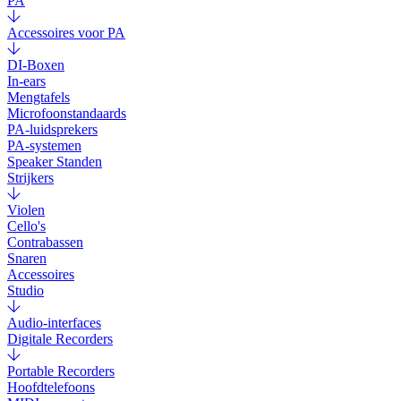
PA
Accessoires voor PA
DI-Boxen
In-ears
Mengtafels
Microfoonstandaards
PA-luidsprekers
PA-systemen
Speaker Standen
Strijkers
Violen
Cello's
Contrabassen
Snaren
Accessoires
Studio
Audio-interfaces
Digitale Recorders
Portable Recorders
Hoofdtelefoons