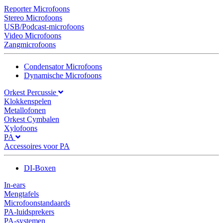
Reporter Microfoons
Stereo Microfoons
USB/Podcast-microfoons
Video Microfoons
Zangmicrofoons
Condensator Microfoons
Dynamische Microfoons
Orkest Percussie
Klokkenspelen
Metallofonen
Orkest Cymbalen
Xylofoons
PA
Accessoires voor PA
DI-Boxen
In-ears
Mengtafels
Microfoonstandaards
PA-luidsprekers
PA-systemen