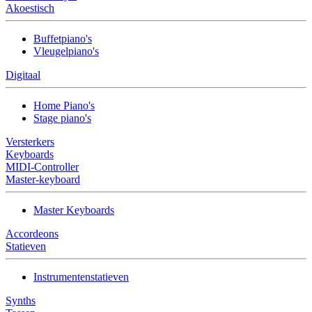
Akoestisch
Buffetpiano's
Vleugelpiano's
Digitaal
Home Piano's
Stage piano's
Versterkers
Keyboards
MIDI-Controller
Master-keyboard
Master Keyboards
Accordeons
Statieven
Instrumentenstatieven
Synths