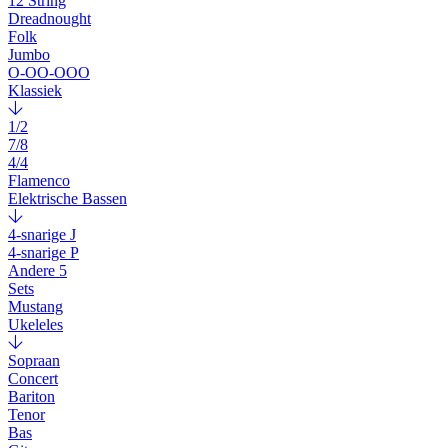
12 String
Dreadnought
Folk
Jumbo
O-OO-OOO
Klassiek
1/2
7/8
4/4
Flamenco
Elektrische Bassen
4-snarige J
4-snarige P
Andere 5
Sets
Mustang
Ukeleles
Sopraan
Concert
Bariton
Tenor
Bas