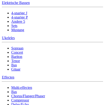
Elektrische Bassen
4-snarige J
4-snarige P
Andere 5
Sets
Mustang
Ukeleles
Sopraan
Concert
Bariton
Tenor
Bas
Gitaar
Effecten
Multi-effecten
Bas
Chorus/Flanger/Phaser
Compressor
Delay/Echo