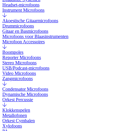
Headset-microfoons
Instrument Microfoons
Akoestische Gitaarmicrofoons
Drummicrofoons
Gitaar en Basmicrofoons
Microfoons voor Blaasinstrumenten
Microfoon Accessoires
Boompoles
Reporter Microfoons
Stereo Microfoons
USB/Podcast-microfoons
Video Microfoons
Zangmicrofoons
Condensator Microfoons
Dynamische Microfoons
Orkest Percussie
Klokkenspelen
Metallofonen
Orkest Cymbalen
Xylofoons