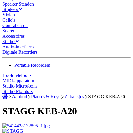
Speaker Standen
Strijkers
Violen
Cello's
Contrabassen
Snaren
Accessoires
Studio
Audio-interfaces
Digitale Recorders
Portable Recorders
Hoofdtelefoons
MIDI-apparatuur
Studio Microfoons
Studio Monitors
Aanbod
Piano's & Keys
Zitbankjes
STAGG KEB-A20
STAGG KEB-A20