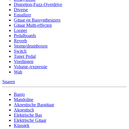
Distortion-Fuzz-Overdrive
Diverse
Equalizer
Gitaar en Bassynthesizers
Gitaar Multi-effecten
Looper
Pedalboards
Reverb
Stomp/drumboxen
Switch
Tuner Pedal
Voedingen
Volume-/expressie
Wah
Snaren
Banjo
Mandoline
Akoestische Basgitaar
Akoestisch
Elektrische Bas
Elektrische Gitaar
Klassiek