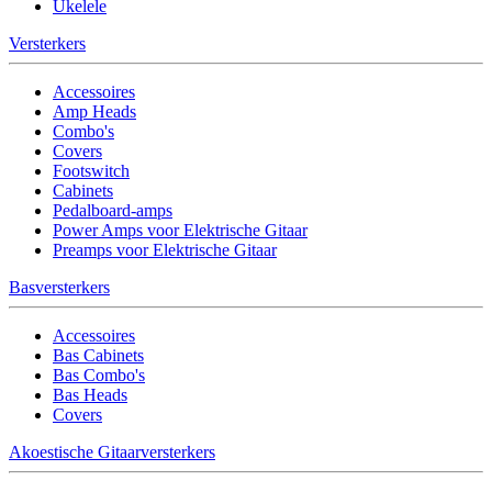
Ukelele
Versterkers
Accessoires
Amp Heads
Combo's
Covers
Footswitch
Cabinets
Pedalboard-amps
Power Amps voor Elektrische Gitaar
Preamps voor Elektrische Gitaar
Basversterkers
Accessoires
Bas Cabinets
Bas Combo's
Bas Heads
Covers
Akoestische Gitaarversterkers