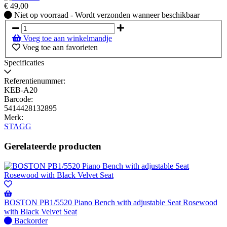
€
49,00
Niet
Niet op voorraad - Wordt verzonden wanneer beschikbaar
op
voorraad
Voeg toe aan winkelmandje
-
Voeg toe aan favorieten
Wordt
verzonden
Specificaties
wanneer
beschikbaar
Referentienummer:
KEB-A20
Barcode:
5414428132895
Merk:
STAGG
Gerelateerde producten
BOSTON PB1/5520 Piano Bench with adjustable Seat Rosewood
with Black Velvet Seat
Niet
Backorder