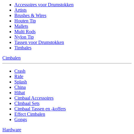
Accessoires voor Drumstokken
Artists
Brushes & Wires
Houten Tip
Mallets
Multi Rods
Nylon Tip
Tassen voor Drumstokken
Timbales
Cimbalen
Crash
Ride
Splash
China
Hihat
Cimbaal Accessoires
CImbaal Sets
Cimbaal Tassen en -koffers
Effect Cimbalen
Gongs
Hardware