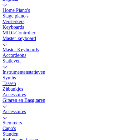
Home Piano's
Stage piano's
Versterkers
Keyboards
MIDI-Controller
Master-keyboard
Master Keyboards
Accordeons
Statieven
Instrumentenstatieven
Synths
Tassen
Zitbankjes
Accessoires
Gitaren en Basgitaren
Accessoires
Stemmers
Capo's
Standen
Koffers en Tassen