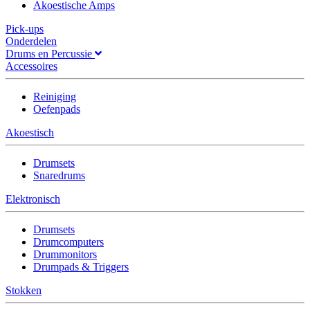
Akoestische Amps
Pick-ups
Onderdelen
Drums en Percussie
Accessoires
Reiniging
Oefenpads
Akoestisch
Drumsets
Snaredrums
Elektronisch
Drumsets
Drumcomputers
Drummonitors
Drumpads & Triggers
Stokken