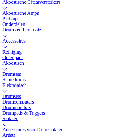
Akoestische Gitaarversterkers
Akoestische Amps
Pick-ups
Onderdelen
Drums en Percussie
Accessoires
Reiniging
Oefenpads
Akoestisch
Drumsets
Snaredrums
Elektronisch
Drumsets
Drumcomputers
Drummonitors
Drumpads & Triggers
Stokken
Accessoires voor Drumstokken
Artists