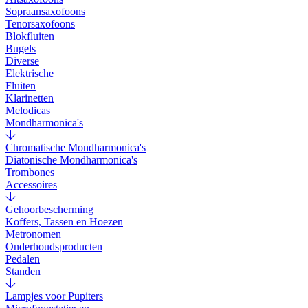
Sopraansaxofoons
Tenorsaxofoons
Blokfluiten
Bugels
Diverse
Elektrische
Fluiten
Klarinetten
Melodicas
Mondharmonica's
Chromatische Mondharmonica's
Diatonische Mondharmonica's
Trombones
Accessoires
Gehoorbescherming
Koffers, Tassen en Hoezen
Metronomen
Onderhoudsproducten
Pedalen
Standen
Lampjes voor Pupiters