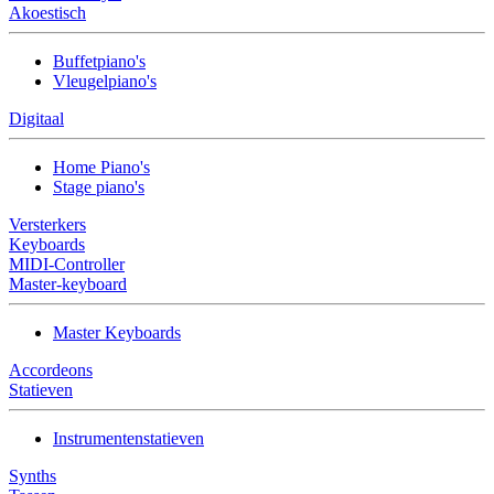
Akoestisch
Buffetpiano's
Vleugelpiano's
Digitaal
Home Piano's
Stage piano's
Versterkers
Keyboards
MIDI-Controller
Master-keyboard
Master Keyboards
Accordeons
Statieven
Instrumentenstatieven
Synths