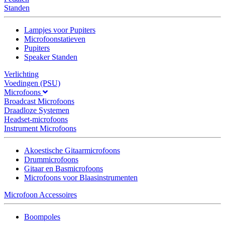
Standen
Lampjes voor Pupiters
Microfoonstatieven
Pupiters
Speaker Standen
Verlichting
Voedingen (PSU)
Microfoons
Broadcast Microfoons
Draadloze Systemen
Headset-microfoons
Instrument Microfoons
Akoestische Gitaarmicrofoons
Drummicrofoons
Gitaar en Basmicrofoons
Microfoons voor Blaasinstrumenten
Microfoon Accessoires
Boompoles