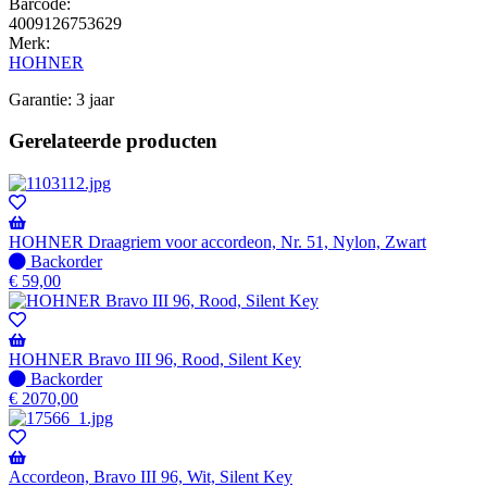
Barcode:
4009126753629
Merk:
HOHNER
Garantie: 3 jaar
Gerelateerde producten
HOHNER Draagriem voor accordeon, Nr. 51, Nylon, Zwart
Niet
Backorder
op
€
59,00
voorraad
-
Wordt
verzonden
HOHNER Bravo III 96, Rood, Silent Key
wanneer
Niet
Backorder
beschikbaar
op
€
2070,00
voorraad
-
Wordt
verzonden
Accordeon, Bravo III 96, Wit, Silent Key