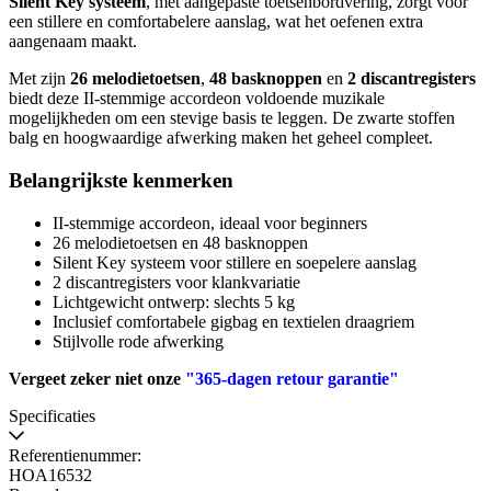
Silent Key systeem
, met aangepaste toetsenbordvering, zorgt voor
een stillere en comfortabelere aanslag, wat het oefenen extra
aangenaam maakt.
Met zijn
26 melodietoetsen
,
48 basknoppen
en
2 discantregisters
biedt deze II-stemmige accordeon voldoende muzikale
mogelijkheden om een stevige basis te leggen. De zwarte stoffen
balg en hoogwaardige afwerking maken het geheel compleet.
Belangrijkste kenmerken
II-stemmige accordeon, ideaal voor beginners
26 melodietoetsen en 48 basknoppen
Silent Key systeem voor stillere en soepelere aanslag
2 discantregisters voor klankvariatie
Lichtgewicht ontwerp: slechts 5 kg
Inclusief comfortabele gigbag en textielen draagriem
Stijlvolle rode afwerking
Vergeet zeker niet onze
"365-dagen retour garantie"
Specificaties
Referentienummer:
HOA16532