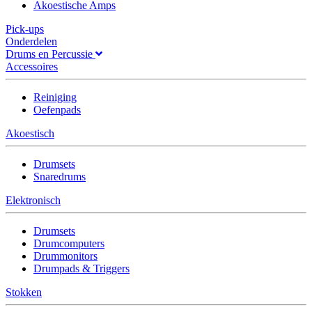
Akoestische Amps
Pick-ups
Onderdelen
Drums en Percussie
Accessoires
Reiniging
Oefenpads
Akoestisch
Drumsets
Snaredrums
Elektronisch
Drumsets
Drumcomputers
Drummonitors
Drumpads & Triggers
Stokken