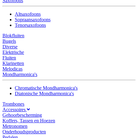
Saxofoons
Altsaxofoons
Sopraansaxofoons
Tenorsaxofoons
Blokfluiten
Bugels
Diverse
Elektrische
Fluiten
Klarinetten
Melodicas
Mondharmonica's
Chromatische Mondharmonica's
Diatonische Mondharmonica's
Trombones
Accessoires
Gehoorbescherming
Koffers, Tassen en Hoezen
Metronomen
Onderhoudsproducten
Pedalen