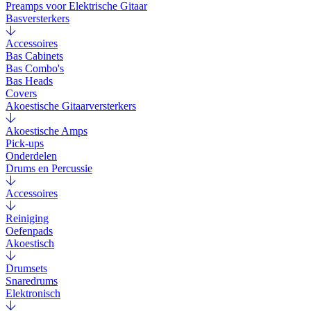
Preamps voor Elektrische Gitaar
Basversterkers
Accessoires
Bas Cabinets
Bas Combo's
Bas Heads
Covers
Akoestische Gitaarversterkers
Akoestische Amps
Pick-ups
Onderdelen
Drums en Percussie
Accessoires
Reiniging
Oefenpads
Akoestisch
Drumsets
Snaredrums
Elektronisch