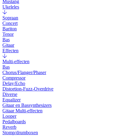
Mustang
Ukeleles
Sopraan
Concert
Bariton
Tenor
Bas
Gitaar
Effecten
Multi-effecten
Bas
Chorus/Flanger/Phaser
Compressor
Delay/Echo
Distortion-Fuzz-Overdrive
Diverse
Equalizer
Gitaar en Bassynthesizers
Gitaar Multi-effecten
Looper
Pedalboards
Reverb
Stomp/drumboxen