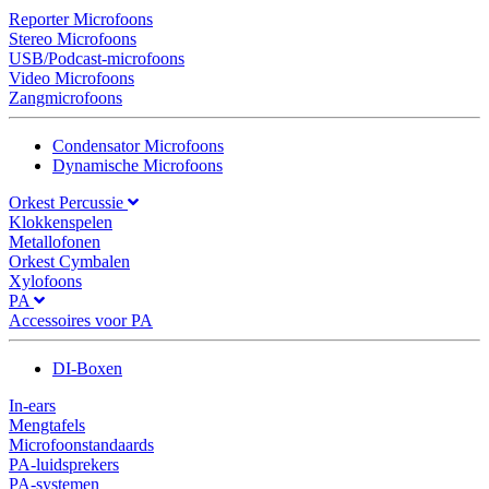
Reporter Microfoons
Stereo Microfoons
USB/Podcast-microfoons
Video Microfoons
Zangmicrofoons
Condensator Microfoons
Dynamische Microfoons
Orkest Percussie
Klokkenspelen
Metallofonen
Orkest Cymbalen
Xylofoons
PA
Accessoires voor PA
DI-Boxen
In-ears
Mengtafels
Microfoonstandaards
PA-luidsprekers
PA-systemen