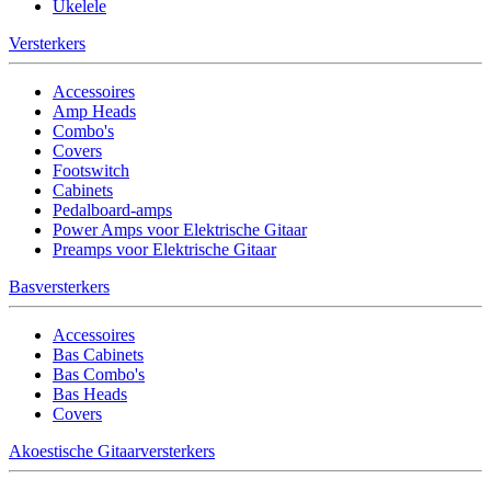
Ukelele
Versterkers
Accessoires
Amp Heads
Combo's
Covers
Footswitch
Cabinets
Pedalboard-amps
Power Amps voor Elektrische Gitaar
Preamps voor Elektrische Gitaar
Basversterkers
Accessoires
Bas Cabinets
Bas Combo's
Bas Heads
Covers
Akoestische Gitaarversterkers