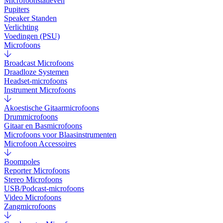
Microfoonstatieven
Pupiters
Speaker Standen
Verlichting
Voedingen (PSU)
Microfoons
Broadcast Microfoons
Draadloze Systemen
Headset-microfoons
Instrument Microfoons
Akoestische Gitaarmicrofoons
Drummicrofoons
Gitaar en Basmicrofoons
Microfoons voor Blaasinstrumenten
Microfoon Accessoires
Boompoles
Reporter Microfoons
Stereo Microfoons
USB/Podcast-microfoons
Video Microfoons
Zangmicrofoons