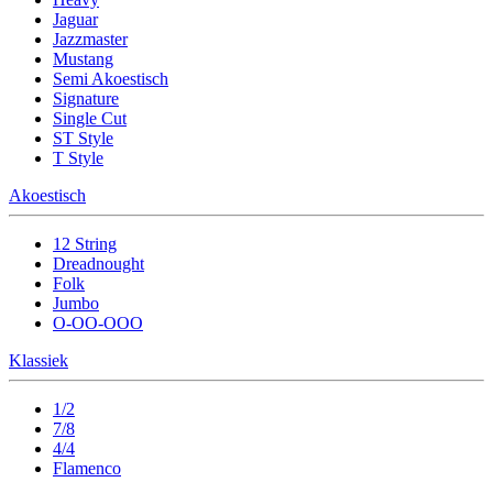
Jaguar
Jazzmaster
Mustang
Semi Akoestisch
Signature
Single Cut
ST Style
T Style
Akoestisch
12 String
Dreadnought
Folk
Jumbo
O-OO-OOO
Klassiek
1/2
7/8
4/4
Flamenco