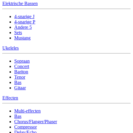
Elektrische Bassen
4-snarige J
4-snarige P
Andere 5
Sets
Mustang
Ukeleles
Sopraan
Concert
Bariton
Tenor
Bas
Gitaar
Effecten
Multi-effecten
Bas
Chorus/Flanger/Phaser
Compressor
Delay/Echo