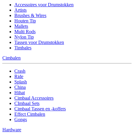
Accessoires voor Drumstokken
Artists
Brushes & Wires
Houten Tip
Mallets
Multi Rods
Nylon Tip
Tassen voor Drumstokken
Timbales
Cimbalen
Crash
Ride
Splash
China
Hihat
Cimbaal Accessoires
CImbaal Sets
Cimbaal Tassen en -koffers
Effect Cimbalen
Gongs
Hardware