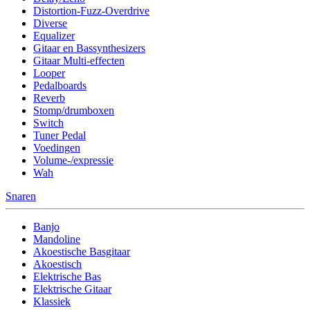
Distortion-Fuzz-Overdrive
Diverse
Equalizer
Gitaar en Bassynthesizers
Gitaar Multi-effecten
Looper
Pedalboards
Reverb
Stomp/drumboxen
Switch
Tuner Pedal
Voedingen
Volume-/expressie
Wah
Snaren
Banjo
Mandoline
Akoestische Basgitaar
Akoestisch
Elektrische Bas
Elektrische Gitaar
Klassiek