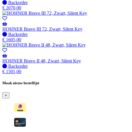
wanneer
Niet
Backorder
beschikbaar
op
€
2070,00
voorraad
-
Wordt
verzonden
HOHNER Bravo III 72, Zwart, Silent Key
wanneer
Niet
Backorder
beschikbaar
op
€
1605,00
voorraad
-
Wordt
verzonden
HOHNER Bravo II 48, Zwart, Silent Key
wanneer
Niet
Backorder
beschikbaar
op
€
1501,00
voorraad
-
Maak nieuw bestellijst
Wordt
verzonden
×
wanneer
beschikbaar