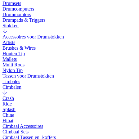
Drumsets
Drumcomputers
Drummonitors
Drumpads & Triggers
Stokken
Accessoires voor Drumstokken
Artists
Brushes & Wires
Houten Tip
Mallets
Multi Rods
Nylon Tip
Tassen voor Drumstokken
Timbales
Cimbalen
Crash
Ride
Splash
China
Hihat
Cimbaal Accessoires
CImbaal Sets
Cimbaal Tassen en -koffers