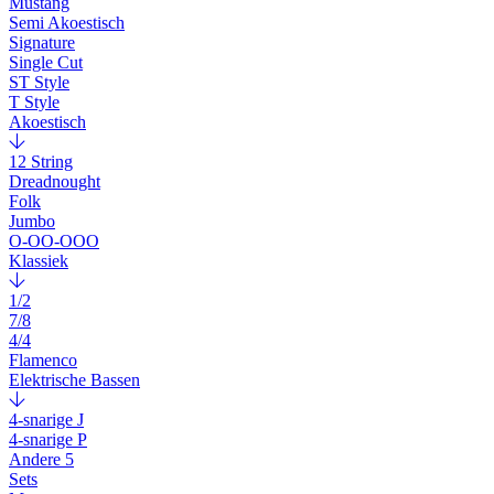
Mustang
Semi Akoestisch
Signature
Single Cut
ST Style
T Style
Akoestisch
12 String
Dreadnought
Folk
Jumbo
O-OO-OOO
Klassiek
1/2
7/8
4/4
Flamenco
Elektrische Bassen
4-snarige J
4-snarige P
Andere 5
Sets