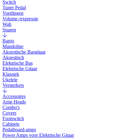
Switch
Tuner Pedal
Voedingen
Volume-/expressie
Wah
Snaren
Banjo
Mandoline
Akoestische Basgitaar
Akoestisch
Elektrische Bas
Elektrische Gitaar
Klassiek
Ukelele
Versterkers
Accessoires
Amp Heads
Combo's
Covers
Footswitch
Cabinets
Pedalboard-amps
Power Amps voor Elektrische Gitaar