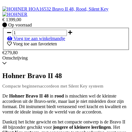
€
1399,00
Op
Op voorraad
voorraad
Voeg toe aan winkelmandje
Voeg toe aan favorieten
€279,80
Omschrijving
Hohner Bravo II 48
Compacte beginnersaccordeon met Silent Key systeem
De
Hohner Bravo II 48
in
rood
is misschien wel de kleinste
accordeon uit de Bravo-serie, maar laat je niet misleiden door zijn
formaat. Dit instrument biedt verrassend veel kracht en kwaliteit en
vormt de ideale instap in de wereld van de accordeon.
Dankzij het lichte gewicht en het compacte ontwerp is de Bravo II
48 bijzonder geschikt voor
jongere of kleinere leerlingen
. Het