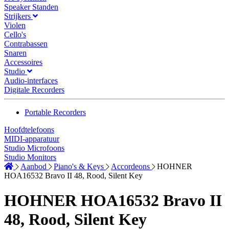
Speaker Standen
Strijkers
Violen
Cello's
Contrabassen
Snaren
Accessoires
Studio
Audio-interfaces
Digitale Recorders
Portable Recorders
Hoofdtelefoons
MIDI-apparatuur
Studio Microfoons
Studio Monitors
Aanbod
Piano's & Keys
Accordeons
HOHNER
HOA16532 Bravo II 48, Rood, Silent Key
HOHNER HOA16532 Bravo II
48, Rood, Silent Key