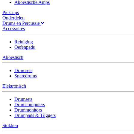
Akoestische Amps
Pick-ups
Onderdelen
Drums en Percussie
Accessoires
Reiniging
Oefenpads
Akoestisch
Drumsets
Snaredrums
Elektronisch
Drumsets
Drumcomputers
Drummonitors
Drumpads & Triggers
Stokken