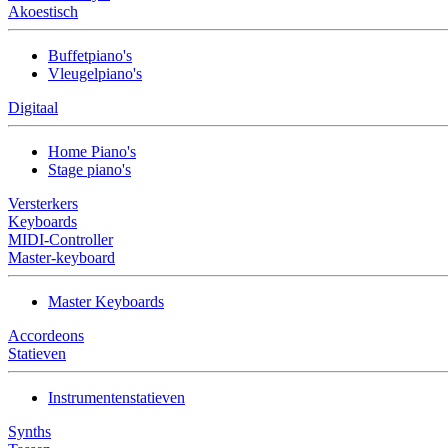
Akoestisch
Buffetpiano's
Vleugelpiano's
Digitaal
Home Piano's
Stage piano's
Versterkers
Keyboards
MIDI-Controller
Master-keyboard
Master Keyboards
Accordeons
Statieven
Instrumentenstatieven
Synths