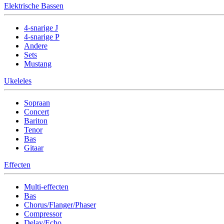
Elektrische Bassen
4-snarige J
4-snarige P
Andere
Sets
Mustang
Ukeleles
Sopraan
Concert
Bariton
Tenor
Bas
Gitaar
Effecten
Multi-effecten
Bas
Chorus/Flanger/Phaser
Compressor
Delay/Echo