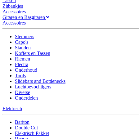
Tassen
Zitbankjes
Accessoires
Gitaren en Basgitaren
Accessoires
Stemmers
Capo's
Standen
Koffers en Tassen
Riemen
Plectra
Onderhoud
Tools
Slidebars and Bottlenecks
Luchtbevochtigers
Diverse
Onderdelen
Elektrisch
Bariton
Double Cut
Elektrisch Pakket
Heavy