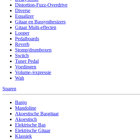
Distortion-Fuzz-Overdrive
Diverse
Equalizer
Gitaar en Bassynthesizers
Gitaar Multi-effecten
Looper
Pedalboards
Reverb
Stomp/drumboxen
Switch
Tuner Pedal
Voedingen
Volume-/expressie
Wah
Snaren
Banjo
Mandoline
Akoestische Basgitaar
Akoestisch
Elektrische Bas
Elektrische Gitaar
Klassiek