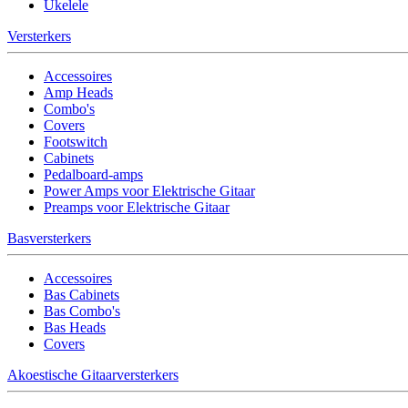
Ukelele
Versterkers
Accessoires
Amp Heads
Combo's
Covers
Footswitch
Cabinets
Pedalboard-amps
Power Amps voor Elektrische Gitaar
Preamps voor Elektrische Gitaar
Basversterkers
Accessoires
Bas Cabinets
Bas Combo's
Bas Heads
Covers
Akoestische Gitaarversterkers