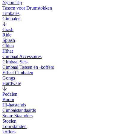
Nylon Tip
Tassen voor Drumstokken
Timbales
Cimbalen
Crash
Ride
Splash
China
Hihat
Cimbaal Accessoires
CImbaal Sets
Cimbaal Tassen en -koffers
Effect Cimbalen
Gongs
Hardware
Pedalen
Boom
Hi-hatstands
Cimbalstandaards
Snare Staanders
Stoelen
Tom standen
koffers