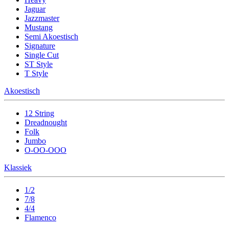
Jaguar
Jazzmaster
Mustang
Semi Akoestisch
Signature
Single Cut
ST Style
T Style
Akoestisch
12 String
Dreadnought
Folk
Jumbo
O-OO-OOO
Klassiek
1/2
7/8
4/4
Flamenco