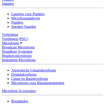
Standen
Lampjes voor Pupiters
Microfoonstatieven
Pupiters
Speaker Standen
Verlichting
Voedingen (PSU)
Microfoons
Broadcast Microfoons
Draadloze Systemen
Headset-microfoons
Instrument Microfoons
Akoestische Gitaarmicrofoons
Drummicrofoons
Gitaar en Basmicrofoons
Microfoons voor Blaasinstrumenten
Microfoon Accessoires
Boompoles