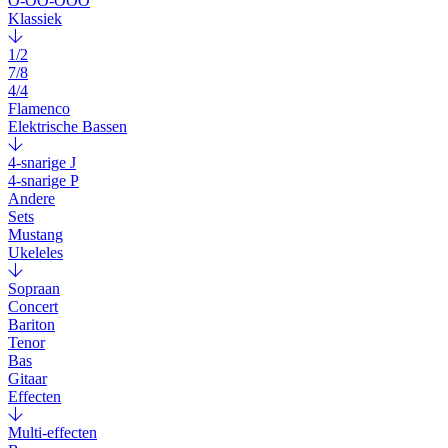
O-OO-OOO
Klassiek
1/2
7/8
4/4
Flamenco
Elektrische Bassen
4-snarige J
4-snarige P
Andere
Sets
Mustang
Ukeleles
Sopraan
Concert
Bariton
Tenor
Bas
Gitaar
Effecten
Multi-effecten