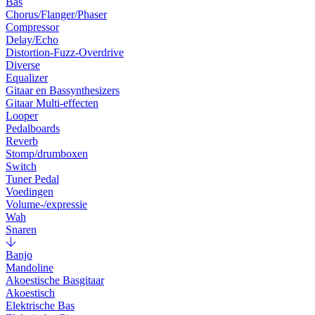
Bas
Chorus/Flanger/Phaser
Compressor
Delay/Echo
Distortion-Fuzz-Overdrive
Diverse
Equalizer
Gitaar en Bassynthesizers
Gitaar Multi-effecten
Looper
Pedalboards
Reverb
Stomp/drumboxen
Switch
Tuner Pedal
Voedingen
Volume-/expressie
Wah
Snaren
Banjo
Mandoline
Akoestische Basgitaar
Akoestisch
Elektrische Bas