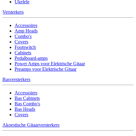
Ukelele
Versterkers
Accessoires
Amp Heads
Combo's
Covers
Footswitch
Cabinets
Pedalboard-amps
Power Amps voor Elektrische Gitaar
Preamps voor Elektrische Gitaar
Basversterkers
Accessoires
Bas Cabinets
Bas Combo's
Bas Heads
Covers
Akoestische Gitaarversterkers