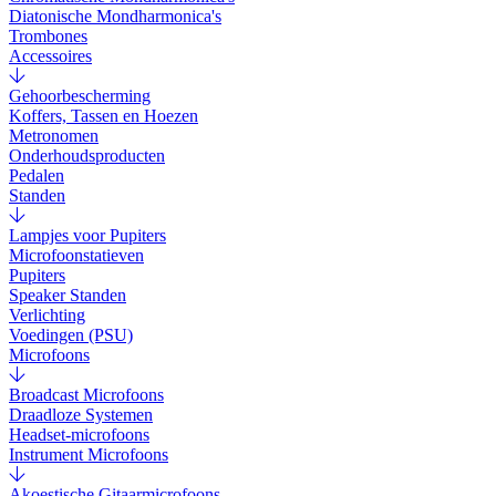
Diatonische Mondharmonica's
Trombones
Accessoires
Gehoorbescherming
Koffers, Tassen en Hoezen
Metronomen
Onderhoudsproducten
Pedalen
Standen
Lampjes voor Pupiters
Microfoonstatieven
Pupiters
Speaker Standen
Verlichting
Voedingen (PSU)
Microfoons
Broadcast Microfoons
Draadloze Systemen
Headset-microfoons
Instrument Microfoons
Akoestische Gitaarmicrofoons