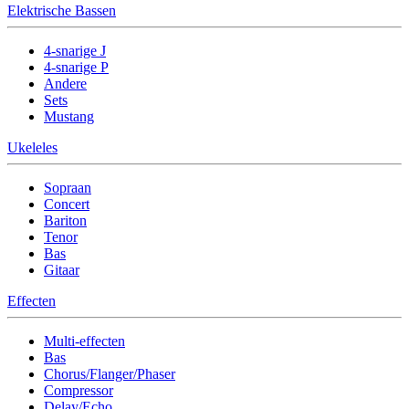
Elektrische Bassen
4-snarige J
4-snarige P
Andere
Sets
Mustang
Ukeleles
Sopraan
Concert
Bariton
Tenor
Bas
Gitaar
Effecten
Multi-effecten
Bas
Chorus/Flanger/Phaser
Compressor
Delay/Echo