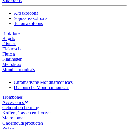
Saxofoons
Altsaxofoons
Sopraansaxofoons
Tenorsaxofoons
Blokfluiten
Bugels
Diverse
Elektrische
Fluiten
Klarinetten
Melodicas
Mondharmonica's
Chromatische Mondharmonica's
Diatonische Mondharmonica's
Trombones
Accessoires
Gehoorbescherming
Koffers, Tassen en Hoezen
Metronomen
Onderhoudsproducten
Pedalen