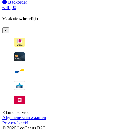
Niet
Backorder
op
€
48,00
voorraad
-
Maak nieuw bestellijst
Wordt
verzonden
×
wanneer
beschikbaar
Klantenservice
Algemene voorwaarden
Privacy beleid
© 2026 LeoCaerts B2C