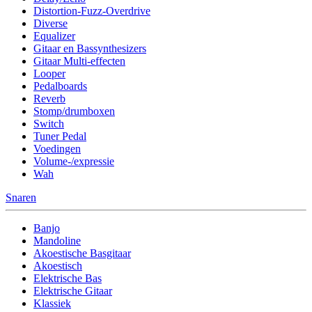
Distortion-Fuzz-Overdrive
Diverse
Equalizer
Gitaar en Bassynthesizers
Gitaar Multi-effecten
Looper
Pedalboards
Reverb
Stomp/drumboxen
Switch
Tuner Pedal
Voedingen
Volume-/expressie
Wah
Snaren
Banjo
Mandoline
Akoestische Basgitaar
Akoestisch
Elektrische Bas
Elektrische Gitaar
Klassiek