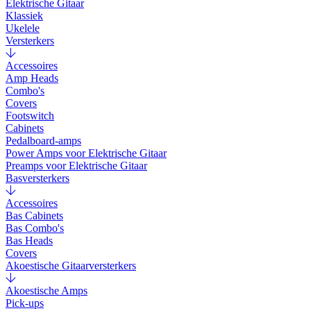
Elektrische Gitaar
Klassiek
Ukelele
Versterkers
Accessoires
Amp Heads
Combo's
Covers
Footswitch
Cabinets
Pedalboard-amps
Power Amps voor Elektrische Gitaar
Preamps voor Elektrische Gitaar
Basversterkers
Accessoires
Bas Cabinets
Bas Combo's
Bas Heads
Covers
Akoestische Gitaarversterkers
Akoestische Amps
Pick-ups