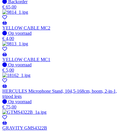
Niet
Backorder
op
€
65,00
voorraad
-
Wordt
verzonden
YELLOW CABLE MC2
wanneer
Op
Op voorraad
beschikbaar
voorraad
€
4,00
YELLOW CABLE MC1
Op
Op voorraad
voorraad
€
5,00
HERCULES Microphone Stand, 104,5-168cm, boom, 2-in-1,
tripod legs
Op
Op voorraad
voorraad
€
75,00
GRAVITY GMS4322B