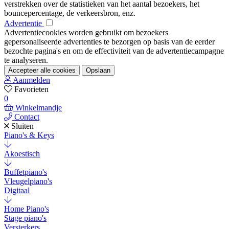
verstrekken over de statistieken van het aantal bezoekers, het
bouncepercentage, de verkeersbron, enz.
Advertentie
Advertentiecookies worden gebruikt om bezoekers
gepersonaliseerde advertenties te bezorgen op basis van de eerder
bezochte pagina's en om de effectiviteit van de advertentiecampagne
te analyseren.
Accepteer alle cookies
Opslaan
Aanmelden
Favorieten
0
Winkelmandje
Contact
Sluiten
Piano's & Keys
Akoestisch
Buffetpiano's
Vleugelpiano's
Digitaal
Home Piano's
Stage piano's
Versterkers