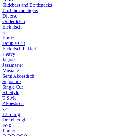
Slidebars and Bottlenecks
Luchtbevochtigers
Diverse
Onderdelen
Elektrisch
Bariton
Double Cut
Elektrisch Pakket
Heavy
Jaguar
Jazzmaster
Mustang
Semi Akoestisch
Signature
Single Cut
ST Style
T Style
Akoestisch
12 String
Dreadnought
Folk
Jumbo