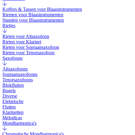
Koffers & Tassen voor Blaasinstrumenten
Riemen voor Blaasinstrumenten
Standen voor Blaasinstrumenten
Rietjes
Rieten voor Altsaxofoon
Rieten voor Klarinet
Rieten voor Sopraansaxofoon
Rieten voor Tenorsaxofoon
Saxofoons
Altsaxofoons
Sopraansaxofoons
Tenorsaxofoons
Blokfluiten
Bugels
Diverse
Elektrische
Fluiten
Klarinetten
Melodicas
Mondharmonica's
Chromatische Mondharmonica's