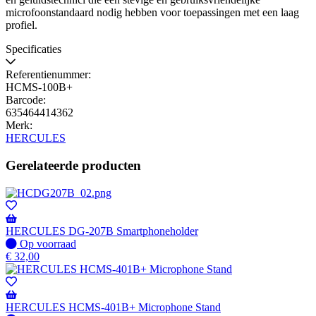
microfoonstandaard nodig hebben voor toepassingen met een laag
profiel.
Specificaties
Referentienummer:
HCMS-100B+
Barcode:
635464414362
Merk:
HERCULES
Gerelateerde producten
HERCULES DG-207B Smartphoneholder
Op
Op voorraad
voorraad
€
32,00
HERCULES HCMS-401B+ Microphone Stand