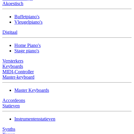
Akoestisch
Buffetpiano's
Vleugelpiano's
Digitaal
Home Piano's
Stage piano's
Versterkers
Keyboards
MIDI-Controller
Master-keyboard
Master Keyboards
Accordeons
Statieven
Instrumentenstatieven
Synths