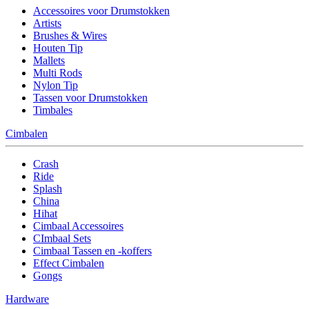
Accessoires voor Drumstokken
Artists
Brushes & Wires
Houten Tip
Mallets
Multi Rods
Nylon Tip
Tassen voor Drumstokken
Timbales
Cimbalen
Crash
Ride
Splash
China
Hihat
Cimbaal Accessoires
CImbaal Sets
Cimbaal Tassen en -koffers
Effect Cimbalen
Gongs
Hardware