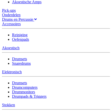
Akoestische Amps
Pick-ups
Onderdelen
Drums en Percussie
Accessoires
Reiniging
Oefenpads
Akoestisch
Drumsets
Snaredrums
Elektronisch
Drumsets
Drumcomputers
Drummonitors
Drumpads & Triggers
Stokken