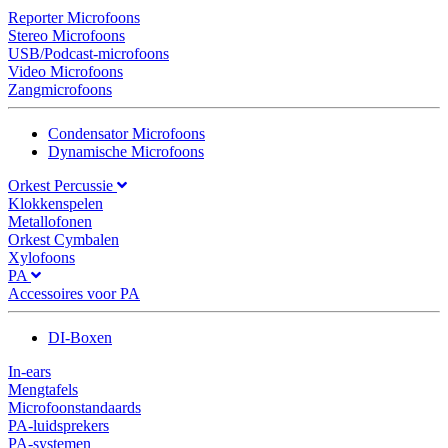
Reporter Microfoons
Stereo Microfoons
USB/Podcast-microfoons
Video Microfoons
Zangmicrofoons
Condensator Microfoons
Dynamische Microfoons
Orkest Percussie
Klokkenspelen
Metallofonen
Orkest Cymbalen
Xylofoons
PA
Accessoires voor PA
DI-Boxen
In-ears
Mengtafels
Microfoonstandaards
PA-luidsprekers
PA-systemen