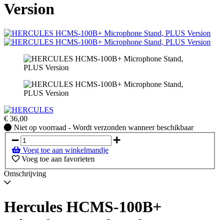
Version
€
36,00
Niet
Niet op voorraad - Wordt verzonden wanneer beschikbaar
op
voorraad
Voeg toe aan winkelmandje
-
Voeg toe aan favorieten
Wordt
verzonden
Omschrijving
wanneer
beschikbaar
Hercules HCMS-100B+