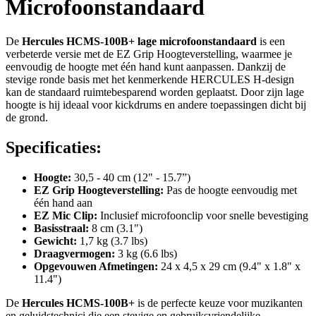
Microfoonstandaard
De
Hercules HCMS-100B+ lage microfoonstandaard
is een
verbeterde versie met de EZ Grip Hoogteverstelling, waarmee je
eenvoudig de hoogte met één hand kunt aanpassen. Dankzij de
stevige ronde basis met het kenmerkende HERCULES H-design
kan de standaard ruimtebesparend worden geplaatst. Door zijn lage
hoogte is hij ideaal voor kickdrums en andere toepassingen dicht bij
de grond.
Specificaties:
Hoogte:
30,5 - 40 cm (12" - 15.7”)
EZ Grip Hoogteverstelling:
Pas de hoogte eenvoudig met
één hand aan
EZ Mic Clip:
Inclusief microfoonclip voor snelle bevestiging
Basisstraal:
8 cm (3.1")
Gewicht:
1,7 kg (3.7 lbs)
Draagvermogen:
3 kg (6.6 lbs)
Opgevouwen Afmetingen:
24 x 4,5 x 29 cm (9.4" x 1.8" x
11.4")
De
Hercules HCMS-100B+
is de perfecte keuze voor muzikanten
en geluidstechnici die een stevige en gebruiksvriendelijke