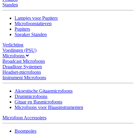
Standen
Lampjes voor Pupiters
Microfoonstatieven
Pupiters
Speaker Standen
Verlichting
Voedingen (PSU)
Microfoons
Broadcast Microfoons
Draadloze Systemen
Headset-microfoons
Instrument Microfoons
Akoestische Gitaarmicrofoons
Drummicrofoons
Gitaar en Basmicrofoons
Microfoons voor Blaasinstrumenten
Microfoon Accessoires
Boompoles