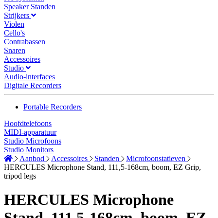
Speaker Standen
Strijkers
Violen
Cello's
Contrabassen
Snaren
Accessoires
Studio
Audio-interfaces
Digitale Recorders
Portable Recorders
Hoofdtelefoons
MIDI-apparatuur
Studio Microfoons
Studio Monitors
Aanbod
Accessoires
Standen
Microfoonstatieven
HERCULES Microphone Stand, 111,5-168cm, boom, EZ Grip,
tripod legs
HERCULES Microphone
Stand, 111,5-168cm, boom, EZ