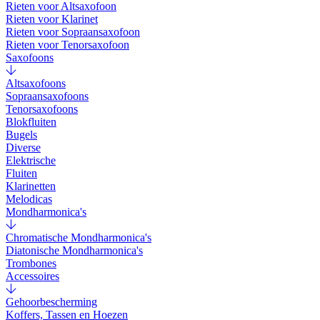
Rieten voor Altsaxofoon
Rieten voor Klarinet
Rieten voor Sopraansaxofoon
Rieten voor Tenorsaxofoon
Saxofoons
Altsaxofoons
Sopraansaxofoons
Tenorsaxofoons
Blokfluiten
Bugels
Diverse
Elektrische
Fluiten
Klarinetten
Melodicas
Mondharmonica's
Chromatische Mondharmonica's
Diatonische Mondharmonica's
Trombones
Accessoires
Gehoorbescherming
Koffers, Tassen en Hoezen