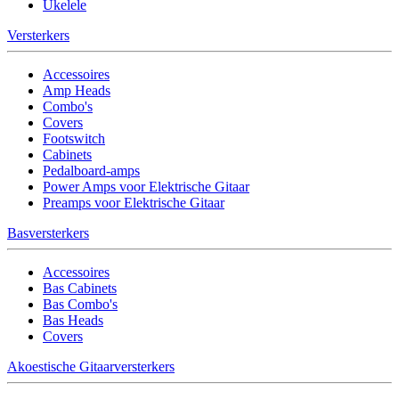
Ukelele
Versterkers
Accessoires
Amp Heads
Combo's
Covers
Footswitch
Cabinets
Pedalboard-amps
Power Amps voor Elektrische Gitaar
Preamps voor Elektrische Gitaar
Basversterkers
Accessoires
Bas Cabinets
Bas Combo's
Bas Heads
Covers
Akoestische Gitaarversterkers