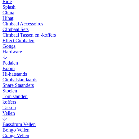
Ride
Splash
China
Hihat
Cimbaal Accessoires
CImbaal Sets
Cimbaal Tassen en -koffers
Effect Cimbalen
Gongs
Hardware
Pedalen
Boom
Hi-hatstands
Cimbalstandaards
Snare Staanders
Stoelen
Tom standen
koffers
Tassen
Vellen
Bassdrum Vellen
Bongo Vellen
Conga Vellen