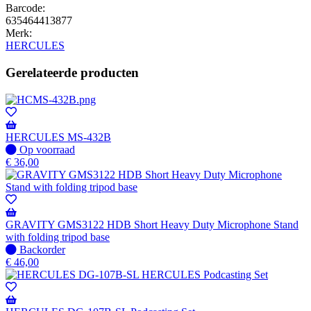
Barcode:
635464413877
Merk:
HERCULES
Gerelateerde producten
HERCULES MS-432B
Op
Op voorraad
voorraad
€
36,00
GRAVITY GMS3122 HDB Short Heavy Duty Microphone Stand
with folding tripod base
Niet
Backorder
op
€
46,00
voorraad
-
Wordt