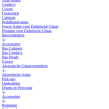
Amp Heads
Combo's
Covers
Footswitch
Cabinets
Pedalboard-amps
Power Amps voor Elektrische Gitaar
Preamps voor Elektrische Gitaar
Basversterkers
Accessoires
Bas Cabinets
Bas Combo's
Bas Heads
Covers
Akoestische Gitaarversterkers
Akoestische Amps
Pick-ups
Onderdelen
Drums en Percussie
Accessoires
Reiniging