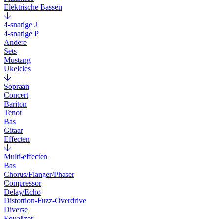
Elektrische Bassen
4-snarige J
4-snarige P
Andere
Sets
Mustang
Ukeleles
Sopraan
Concert
Bariton
Tenor
Bas
Gitaar
Effecten
Multi-effecten
Bas
Chorus/Flanger/Phaser
Compressor
Delay/Echo
Distortion-Fuzz-Overdrive
Diverse
Equalizer