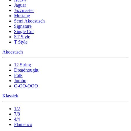
Jaguar
Jazzmaster
Mustang
Semi Akoestisch
Signature
Single Cut
ST Style
T Style
Akoestisch
12 String
Dreadnought
Folk
Jumbo
O-OO-OOO
Klassiek
1/2
7/8
4/4
Flamenco