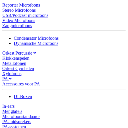
Reporter Microfoons
Stereo Microfoons
USB/Podcast-microfoons
Video Microfoons
Zangmicrofoons
Condensator Microfoons
Dynamische Microfoons
Orkest Percussie
Klokkenspelen
Metallofonen
Orkest Cymbalen
Xylofoons
PA
Accessoires voor PA
DI-Boxen
In-ears
Mengtafels
Microfoonstandaards
PA-luidsprekers
PA-systemen