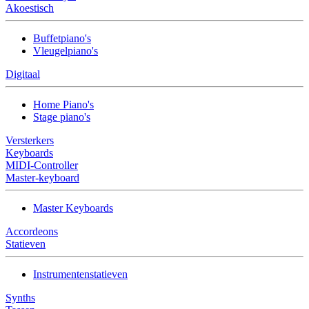
Akoestisch
Buffetpiano's
Vleugelpiano's
Digitaal
Home Piano's
Stage piano's
Versterkers
Keyboards
MIDI-Controller
Master-keyboard
Master Keyboards
Accordeons
Statieven
Instrumentenstatieven
Synths