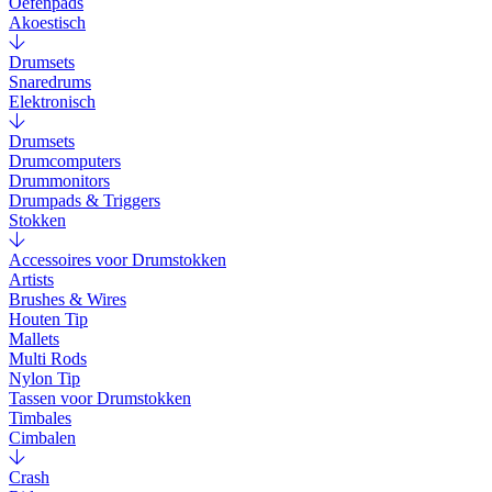
Oefenpads
Akoestisch
Drumsets
Snaredrums
Elektronisch
Drumsets
Drumcomputers
Drummonitors
Drumpads & Triggers
Stokken
Accessoires voor Drumstokken
Artists
Brushes & Wires
Houten Tip
Mallets
Multi Rods
Nylon Tip
Tassen voor Drumstokken
Timbales
Cimbalen
Crash