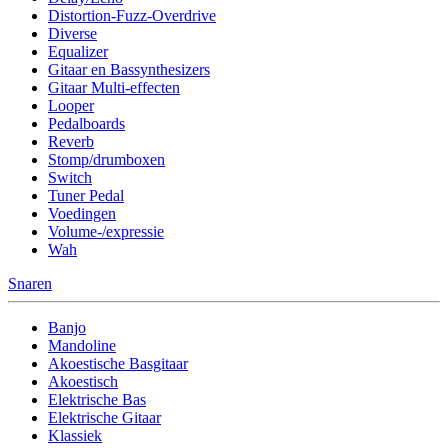
Distortion-Fuzz-Overdrive
Diverse
Equalizer
Gitaar en Bassynthesizers
Gitaar Multi-effecten
Looper
Pedalboards
Reverb
Stomp/drumboxen
Switch
Tuner Pedal
Voedingen
Volume-/expressie
Wah
Snaren
Banjo
Mandoline
Akoestische Basgitaar
Akoestisch
Elektrische Bas
Elektrische Gitaar
Klassiek