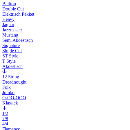
Bariton
Double Cut
Elektrisch Pakket
Heavy
Jaguar
Jazzmaster
Mustang
Semi Akoestisch
Signature
Single Cut
ST Style
T Style
Akoestisch
12 String
Dreadnought
Folk
Jumbo
O-OO-OOO
Klassiek
1/2
7/8
4/4
Flamenco