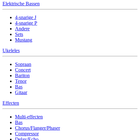
Elektrische Bassen
4-snarige J
4-snarige P
Andere
Sets
Mustang
Ukeleles
Sopraan
Concert
Bariton
Tenor
Bas
Gitaar
Effecten
Multi-effecten
Bas
Chorus/Flanger/Phaser
Compressor
Delay/Echo