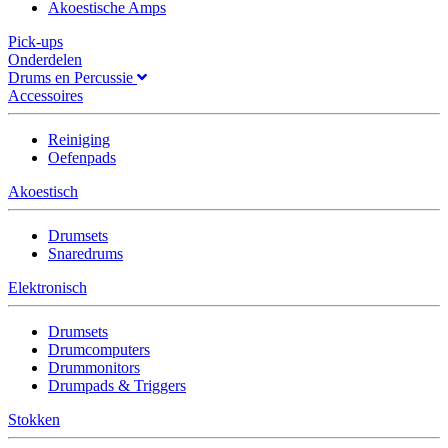
Akoestische Amps
Pick-ups
Onderdelen
Drums en Percussie
Accessoires
Reiniging
Oefenpads
Akoestisch
Drumsets
Snaredrums
Elektronisch
Drumsets
Drumcomputers
Drummonitors
Drumpads & Triggers
Stokken