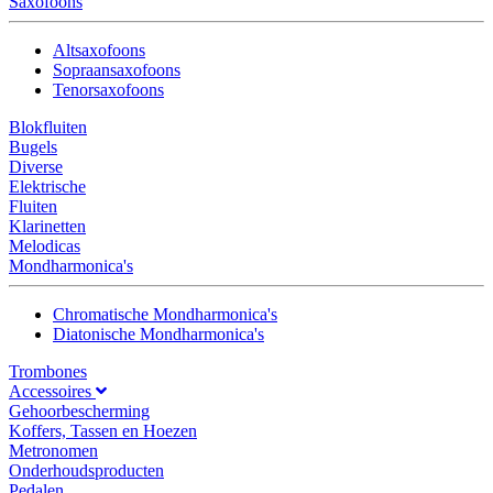
Saxofoons
Altsaxofoons
Sopraansaxofoons
Tenorsaxofoons
Blokfluiten
Bugels
Diverse
Elektrische
Fluiten
Klarinetten
Melodicas
Mondharmonica's
Chromatische Mondharmonica's
Diatonische Mondharmonica's
Trombones
Accessoires
Gehoorbescherming
Koffers, Tassen en Hoezen
Metronomen
Onderhoudsproducten
Pedalen