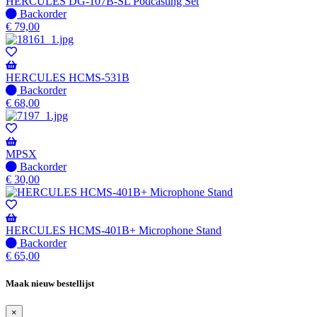
verzonden
HERCULES DG-107B-SL Podcasting Set
wanneer
Niet
Backorder
beschikbaar
op
€
79,00
voorraad
-
Wordt
verzonden
HERCULES HCMS-531B
wanneer
Niet
Backorder
beschikbaar
op
€
68,00
voorraad
-
Wordt
verzonden
MPSX
wanneer
Niet
Backorder
beschikbaar
op
€
30,00
voorraad
-
Wordt
verzonden
HERCULES HCMS-401B+ Microphone Stand
wanneer
Niet
Backorder
beschikbaar
op
€
65,00
voorraad
-
Maak nieuw bestellijst
Wordt
verzonden
×