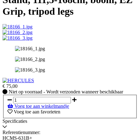
Grip, tripod legs
€
75,00
Niet
Niet op voorraad - Wordt verzonden wanneer beschikbaar
op
voorraad
Voeg toe aan winkelmandje
-
Voeg toe aan favorieten
Wordt
verzonden
Specificaties
wanneer
beschikbaar
Referentienummer:
HCMS-631B+