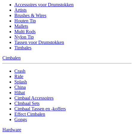
Accessoires voor Drumstokken
Artists
Brushes & Wires
Houten Tip
Mallets
Multi Rods
Nylon Tip
Tassen voor Drumstokken
Timbales
Cimbalen
Crash
Ride
Splash
China
Hihat
Cimbaal Accessoires
CImbaal Sets
Cimbaal Tassen en -koffers
Effect Cimbalen
Gongs
Hardware