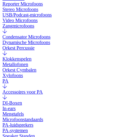
Reporter Microfoons
Stereo Microfoons
USB/Podcast-microfoons
Video Microfoons
Zangmicrofoons
Condensator Microfoons
Dynamische Microfoons
Orkest Percussie
Klokkenspelen
Metallofonen
Orkest Cymbalen
Xylofoons
PA
Accessoires voor PA
DI-Boxen
In-ears
Mengtafels
Microfoonstandaards
PA-luidsprekers
PA-systemen
Speaker Standen