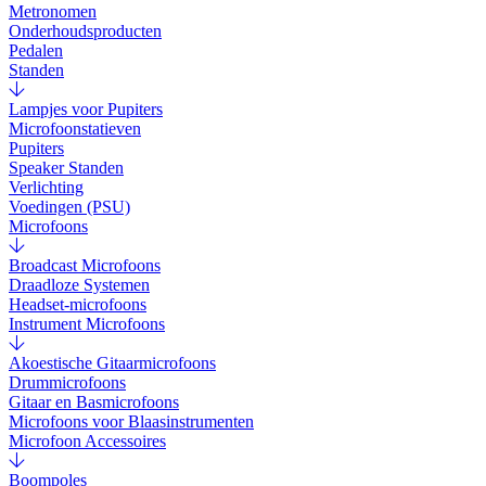
Metronomen
Onderhoudsproducten
Pedalen
Standen
Lampjes voor Pupiters
Microfoonstatieven
Pupiters
Speaker Standen
Verlichting
Voedingen (PSU)
Microfoons
Broadcast Microfoons
Draadloze Systemen
Headset-microfoons
Instrument Microfoons
Akoestische Gitaarmicrofoons
Drummicrofoons
Gitaar en Basmicrofoons
Microfoons voor Blaasinstrumenten
Microfoon Accessoires
Boompoles