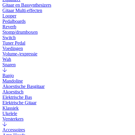
Gitaar en Bassynthesizers
Gitaar Multi-effecten
Looper
Pedalboards
Reverb
Stomp/drumboxen
Switch
Tuner Pedal
Voedingen
Volume-/expressie
Wah
Snaren
Banjo
Mandoline
Akoestische Basgitaar
Akoestisch
Elektrische Bas
Elektrische Gitaar
Klassiek
Ukelele
Versterkers
Accessoires